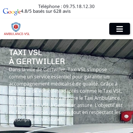
Téléphone :
09.75.18.12.30
4.8/5 basés sur 628 avis
TAXI VSL
À GERTWILLER
Dans la ville de Gertwiller, Taxi VSL s’impose
comme un service essentiel pour garantir un
accompagnement médicalisé de qualité. Grâce à
une flotte de véhicules adaptés comme le Taxi VSL,
le VSL conventionné ou encore le Taxi Ambulance,
le service Taxi VSL à Gertwiller assure. L’objectif est
de faciliter l’accès aux soins tout en respectant les
prescriptions médicales.