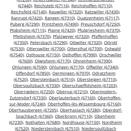
(67440)
,
Reichstett (67116)
,
Reichshoffen (67110)
,
Reichsfeld (67140)
,
Rauwiller (67320)
,
Ratzwiller (67430)
,
Ranrupt (67420)
,
Rangen (67310)
,
Quatzenheim (67117)
,
Puberg (67290)
,
Printzheim (67490)
,
Preuschdorf (67250)
,
Plobsheim (67115)
,
Plaine (67420)
,
Pfulgriesheim (67370)
,
Pfettisheim (67370)
,
Pfalzweyer (67320)
,
Pfaffenhoffen
(67350)
,
Petersbach (67290)
,
Ottwiller (67320)
,
Ottrott
(67530)
,
Otterswiller (67700)
,
Ottersthal (67700)
,
Ostwald
(67540)
,
Osthouse (67150)
,
Osthoffen (67990)
,
Orschwiller
(67600)
,
Olwisheim (67170)
,
Ohnenheim (67390)
,
Ohlungen (67590)
,
Ohlungen (67170)
,
Offwiller (67340)
,
Offendorf (67850)
,
Oermingen (67970)
,
Odratzheim
(67520)
,
Obersteinbach (67510)
,
Obersteigen (67710)
,
Obersoultzbach (67330)
,
Oberschaeffolsheim (67203)
,
Oberrœdern (67250)
,
Obernai (67210)
,
Obermodern-
Zutzendorf (67330)
,
Oberlauterbach (67160)
,
Oberhoffen-
sur-Moder (67240)
,
Oberhoffen-lès-Wissembourg (67160)
,
Oberhausbergen (67205)
,
Oberhaslach (67280)
,
Oberdorf-
Spachbach (67360)
,
Oberbronn (67110)
,
Obenheim
(67230)
,
Nothalten (67680)
,
Nordhouse (67150)
,
Nordheim
(67520)
,
Niedersteinbach (67510)
,
Niedersoultzbach