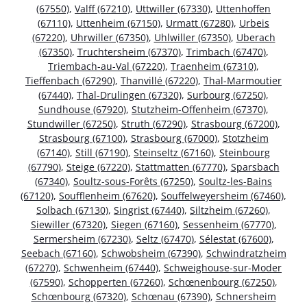
(67550)
,
Valff (67210)
,
Uttwiller (67330)
,
Uttenhoffen
(67110)
,
Uttenheim (67150)
,
Urmatt (67280)
,
Urbeis
(67220)
,
Uhrwiller (67350)
,
Uhlwiller (67350)
,
Uberach
(67350)
,
Truchtersheim (67370)
,
Trimbach (67470)
,
Triembach-au-Val (67220)
,
Traenheim (67310)
,
Tieffenbach (67290)
,
Thanvillé (67220)
,
Thal-Marmoutier
(67440)
,
Thal-Drulingen (67320)
,
Surbourg (67250)
,
Sundhouse (67920)
,
Stutzheim-Offenheim (67370)
,
Stundwiller (67250)
,
Struth (67290)
,
Strasbourg (67200)
,
Strasbourg (67100)
,
Strasbourg (67000)
,
Stotzheim
(67140)
,
Still (67190)
,
Steinseltz (67160)
,
Steinbourg
(67790)
,
Steige (67220)
,
Stattmatten (67770)
,
Sparsbach
(67340)
,
Soultz-sous-Forêts (67250)
,
Soultz-les-Bains
(67120)
,
Soufflenheim (67620)
,
Souffelweyersheim (67460)
,
Solbach (67130)
,
Singrist (67440)
,
Siltzheim (67260)
,
Siewiller (67320)
,
Siegen (67160)
,
Sessenheim (67770)
,
Sermersheim (67230)
,
Seltz (67470)
,
Sélestat (67600)
,
Seebach (67160)
,
Schwobsheim (67390)
,
Schwindratzheim
(67270)
,
Schwenheim (67440)
,
Schweighouse-sur-Moder
(67590)
,
Schopperten (67260)
,
Schœnenbourg (67250)
,
Schœnbourg (67320)
,
Schœnau (67390)
,
Schnersheim