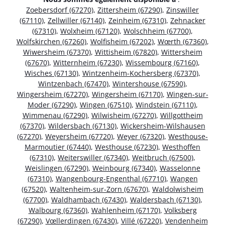
Zoebersdorf (67270)
,
Zittersheim (67290)
,
Zinswiller
(67110)
,
Zellwiller (67140)
,
Zeinheim (67310)
,
Zehnacker
(67310)
,
Wolxheim (67120)
,
Wolschheim (67700)
,
Wolfskirchen (67260)
,
Wolfisheim (67202)
,
Wœrth (67360)
,
Wiwersheim (67370)
,
Wittisheim (67820)
,
Wittersheim
(67670)
,
Witternheim (67230)
,
Wissembourg (67160)
,
Wisches (67130)
,
Wintzenheim-Kochersberg (67370)
,
Wintzenbach (67470)
,
Wintershouse (67590)
,
Wingersheim (67270)
,
Wingersheim (67170)
,
Wingen-sur-
Moder (67290)
,
Wingen (67510)
,
Windstein (67110)
,
Wimmenau (67290)
,
Wilwisheim (67270)
,
Willgottheim
(67370)
,
Wildersbach (67130)
,
Wickersheim-Wilshausen
(67270)
,
Weyersheim (67720)
,
Weyer (67320)
,
Westhouse-
Marmoutier (67440)
,
Westhouse (67230)
,
Westhoffen
(67310)
,
Weiterswiller (67340)
,
Weitbruch (67500)
,
Weislingen (67290)
,
Weinbourg (67340)
,
Wasselonne
(67310)
,
Wangenbourg-Engenthal (67710)
,
Wangen
(67520)
,
Waltenheim-sur-Zorn (67670)
,
Waldolwisheim
(67700)
,
Waldhambach (67430)
,
Waldersbach (67130)
,
Walbourg (67360)
,
Wahlenheim (67170)
,
Volksberg
(67290)
,
Vœllerdingen (67430)
,
Villé (67220)
,
Vendenheim