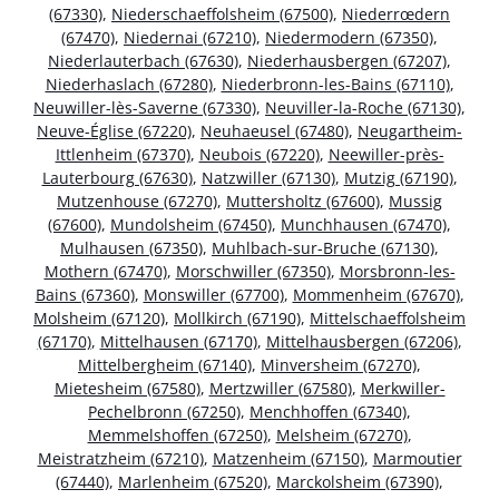
(67330)
,
Niederschaeffolsheim (67500)
,
Niederrœdern
(67470)
,
Niedernai (67210)
,
Niedermodern (67350)
,
Niederlauterbach (67630)
,
Niederhausbergen (67207)
,
Niederhaslach (67280)
,
Niederbronn-les-Bains (67110)
,
Neuwiller-lès-Saverne (67330)
,
Neuviller-la-Roche (67130)
,
Neuve-Église (67220)
,
Neuhaeusel (67480)
,
Neugartheim-
Ittlenheim (67370)
,
Neubois (67220)
,
Neewiller-près-
Lauterbourg (67630)
,
Natzwiller (67130)
,
Mutzig (67190)
,
Mutzenhouse (67270)
,
Muttersholtz (67600)
,
Mussig
(67600)
,
Mundolsheim (67450)
,
Munchhausen (67470)
,
Mulhausen (67350)
,
Muhlbach-sur-Bruche (67130)
,
Mothern (67470)
,
Morschwiller (67350)
,
Morsbronn-les-
Bains (67360)
,
Monswiller (67700)
,
Mommenheim (67670)
,
Molsheim (67120)
,
Mollkirch (67190)
,
Mittelschaeffolsheim
(67170)
,
Mittelhausen (67170)
,
Mittelhausbergen (67206)
,
Mittelbergheim (67140)
,
Minversheim (67270)
,
Mietesheim (67580)
,
Mertzwiller (67580)
,
Merkwiller-
Pechelbronn (67250)
,
Menchhoffen (67340)
,
Memmelshoffen (67250)
,
Melsheim (67270)
,
Meistratzheim (67210)
,
Matzenheim (67150)
,
Marmoutier
(67440)
,
Marlenheim (67520)
,
Marckolsheim (67390)
,