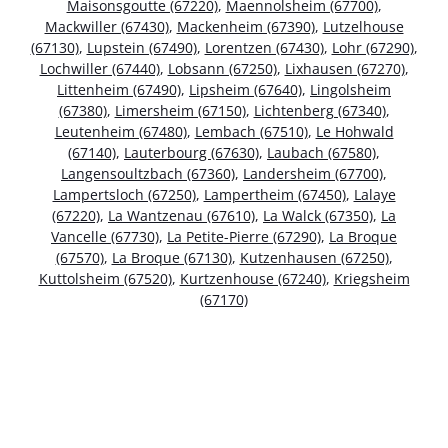
Maisonsgoutte (67220)
,
Maennolsheim (67700)
,
Mackwiller (67430)
,
Mackenheim (67390)
,
Lutzelhouse
(67130)
,
Lupstein (67490)
,
Lorentzen (67430)
,
Lohr (67290)
,
Lochwiller (67440)
,
Lobsann (67250)
,
Lixhausen (67270)
,
Littenheim (67490)
,
Lipsheim (67640)
,
Lingolsheim
(67380)
,
Limersheim (67150)
,
Lichtenberg (67340)
,
Leutenheim (67480)
,
Lembach (67510)
,
Le Hohwald
(67140)
,
Lauterbourg (67630)
,
Laubach (67580)
,
Langensoultzbach (67360)
,
Landersheim (67700)
,
Lampertsloch (67250)
,
Lampertheim (67450)
,
Lalaye
(67220)
,
La Wantzenau (67610)
,
La Walck (67350)
,
La
Vancelle (67730)
,
La Petite-Pierre (67290)
,
La Broque
(67570)
,
La Broque (67130)
,
Kutzenhausen (67250)
,
Kuttolsheim (67520)
,
Kurtzenhouse (67240)
,
Kriegsheim
(67170)