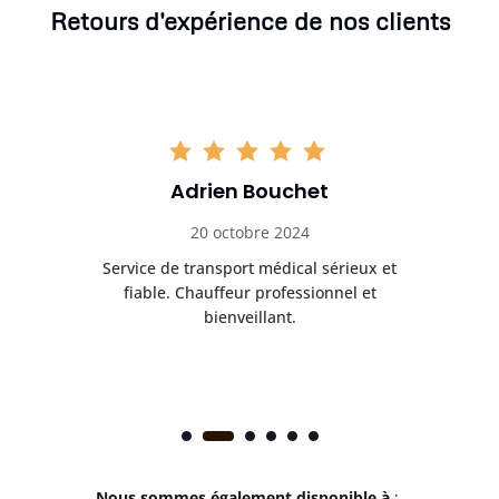
Retours d'expérience de nos clients
Adrien Bouchet
20 octobre 2024
rès
Service de transport médical sérieux et
Po
ice.
fiable. Chauffeur professionnel et
bienveillant.
Nous sommes également disponible à
: