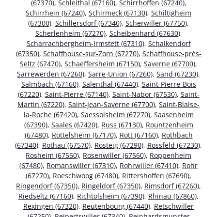
(67370)
,
Schleithal (67160)
,
Schirrhoffen (67240)
,
Schirrhein (67240)
,
Schirmeck (67130)
,
Schiltigheim
(67300)
,
Schillersdorf (67340)
,
Scherwiller (67750)
,
Scherlenheim (67270)
,
Scheibenhard (67630)
,
Scharrachbergheim-Irmstett (67310)
,
Schalkendorf
(67350)
,
Schaffhouse-sur-Zorn (67270)
,
Schaffhouse-près-
Seltz (67470)
,
Schaeffersheim (67150)
,
Saverne (67700)
,
Sarrewerden (67260)
,
Sarre-Union (67260)
,
Sand (67230)
,
Salmbach (67160)
,
Salenthal (67440)
,
Saint-Pierre-Bois
(67220)
,
Saint-Pierre (67140)
,
Saint-Nabor (67530)
,
Saint-
Martin (67220)
,
Saint-Jean-Saverne (67700)
,
Saint-Blaise-
la-Roche (67420)
,
Saessolsheim (67270)
,
Saasenheim
(67390)
,
Saales (67420)
,
Russ (67130)
,
Rountzenheim
(67480)
,
Rottelsheim (67170)
,
Rott (67160)
,
Rothbach
(67340)
,
Rothau (67570)
,
Rosteig (67290)
,
Rossfeld (67230)
,
Rosheim (67560)
,
Rosenwiller (67560)
,
Roppenheim
(67480)
,
Romanswiller (67310)
,
Rohrwiller (67410)
,
Rohr
(67270)
,
Roeschwoog (67480)
,
Rittershoffen (67690)
,
Ringendorf (67350)
,
Ringeldorf (67350)
,
Rimsdorf (67260)
,
Riedseltz (67160)
,
Richtolsheim (67390)
,
Rhinau (67860)
,
Rexingen (67320)
,
Reutenbourg (67440)
,
Retschwiller
(67250)
,
Reipertswiller (67340)
,
Reinhardsmunster