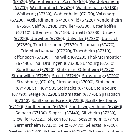
(67520)
,
Waltenheim-sur-Zorn (67670)
,
Waldolwisheim
(67700)
,
Waldhambach (67430)
,
Waldersbach (67130)
,
Walbourg (67360)
,
Wahlenheim (67170)
,
Volksberg
(67290)
,
Vœllerdingen (67430)
,
Villé (67220)
,
Vendenheim
(67550)
,
Valff (67210)
,
Uttwiller (67330)
,
Uttenhoffen
(67110)
,
Uttenheim (67150)
,
Urmatt (67280)
,
Urbeis
(67220)
,
Uhrwiller (67350)
,
Uhlwiller (67350)
,
Uberach
(67350)
,
Truchtersheim (67370)
,
Trimbach (67470)
,
Triembach-au-Val (67220)
,
Traenheim (67310)
,
Tieffenbach (67290)
,
Thanvillé (67220)
,
Thal-Marmoutier
(67440)
,
Thal-Drulingen (67320)
,
Surbourg (67250)
,
Sundhouse (67920)
,
Stutzheim-Offenheim (67370)
,
Stundwiller (67250)
,
Struth (67290)
,
Strasbourg (67200)
,
Strasbourg (67100)
,
Strasbourg (67000)
,
Stotzheim
(67140)
,
Still (67190)
,
Steinseltz (67160)
,
Steinbourg
(67790)
,
Steige (67220)
,
Stattmatten (67770)
,
Sparsbach
(67340)
,
Soultz-sous-Forêts (67250)
,
Soultz-les-Bains
(67120)
,
Soufflenheim (67620)
,
Souffelweyersheim (67460)
,
Solbach (67130)
,
Singrist (67440)
,
Siltzheim (67260)
,
Siewiller (67320)
,
Siegen (67160)
,
Sessenheim (67770)
,
Sermersheim (67230)
,
Seltz (67470)
,
Sélestat (67600)
,
Seebach (67160)
,
Schwobsheim (67390)
,
Schwindratzheim