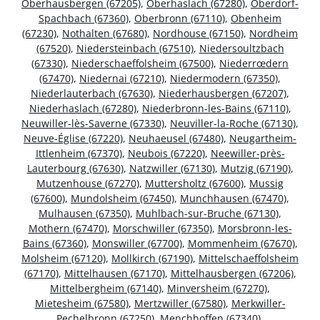
Oberhausbergen (67205)
,
Oberhaslach (67280)
,
Oberdorf-
Spachbach (67360)
,
Oberbronn (67110)
,
Obenheim
(67230)
,
Nothalten (67680)
,
Nordhouse (67150)
,
Nordheim
(67520)
,
Niedersteinbach (67510)
,
Niedersoultzbach
(67330)
,
Niederschaeffolsheim (67500)
,
Niederrœdern
(67470)
,
Niedernai (67210)
,
Niedermodern (67350)
,
Niederlauterbach (67630)
,
Niederhausbergen (67207)
,
Niederhaslach (67280)
,
Niederbronn-les-Bains (67110)
,
Neuwiller-lès-Saverne (67330)
,
Neuviller-la-Roche (67130)
,
Neuve-Église (67220)
,
Neuhaeusel (67480)
,
Neugartheim-
Ittlenheim (67370)
,
Neubois (67220)
,
Neewiller-près-
Lauterbourg (67630)
,
Natzwiller (67130)
,
Mutzig (67190)
,
Mutzenhouse (67270)
,
Muttersholtz (67600)
,
Mussig
(67600)
,
Mundolsheim (67450)
,
Munchhausen (67470)
,
Mulhausen (67350)
,
Muhlbach-sur-Bruche (67130)
,
Mothern (67470)
,
Morschwiller (67350)
,
Morsbronn-les-
Bains (67360)
,
Monswiller (67700)
,
Mommenheim (67670)
,
Molsheim (67120)
,
Mollkirch (67190)
,
Mittelschaeffolsheim
(67170)
,
Mittelhausen (67170)
,
Mittelhausbergen (67206)
,
Mittelbergheim (67140)
,
Minversheim (67270)
,
Mietesheim (67580)
,
Mertzwiller (67580)
,
Merkwiller-
Pechelbronn (67250)
,
Menchhoffen (67340)
,