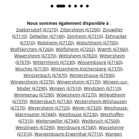
Nous sommes également disponible à
:
Zoebersdorf (67270)
,
Zittersheim (67290)
,
Zinswiller
(67110)
,
Zellwiller (67140)
,
Zeinheim (67310)
,
Zehnacker
(67310)
,
Wolxheim (67120)
,
Wolschheim (67700)
,
Wolfskirchen (67260)
,
Wolfisheim (67202)
,
Wœrth (67360)
,
Wiwersheim (67370)
,
Wittisheim (67820)
,
Wittersheim
(67670)
,
Witternheim (67230)
,
Wissembourg (67160)
,
Wisches (67130)
,
Wintzenheim-Kochersberg (67370)
,
Wintzenbach (67470)
,
Wintershouse (67590)
,
Wingersheim (67270)
,
Wingersheim (67170)
,
Wingen-sur-
Moder (67290)
,
Wingen (67510)
,
Windstein (67110)
,
Wimmenau (67290)
,
Wilwisheim (67270)
,
Willgottheim
(67370)
,
Wildersbach (67130)
,
Wickersheim-Wilshausen
(67270)
,
Weyersheim (67720)
,
Weyer (67320)
,
Westhouse-
Marmoutier (67440)
,
Westhouse (67230)
,
Westhoffen
(67310)
,
Weiterswiller (67340)
,
Weitbruch (67500)
,
Weislingen (67290)
,
Weinbourg (67340)
,
Wasselonne
(67310)
,
Wangenbourg-Engenthal (67710)
,
Wangen