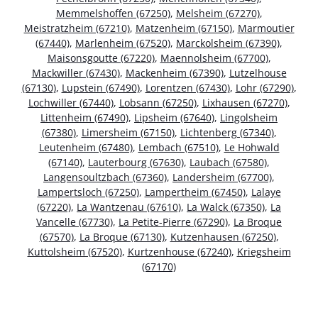
Memmelshoffen (67250)
,
Melsheim (67270)
,
Meistratzheim (67210)
,
Matzenheim (67150)
,
Marmoutier
(67440)
,
Marlenheim (67520)
,
Marckolsheim (67390)
,
Maisonsgoutte (67220)
,
Maennolsheim (67700)
,
Mackwiller (67430)
,
Mackenheim (67390)
,
Lutzelhouse
(67130)
,
Lupstein (67490)
,
Lorentzen (67430)
,
Lohr (67290)
,
Lochwiller (67440)
,
Lobsann (67250)
,
Lixhausen (67270)
,
Littenheim (67490)
,
Lipsheim (67640)
,
Lingolsheim
(67380)
,
Limersheim (67150)
,
Lichtenberg (67340)
,
Leutenheim (67480)
,
Lembach (67510)
,
Le Hohwald
(67140)
,
Lauterbourg (67630)
,
Laubach (67580)
,
Langensoultzbach (67360)
,
Landersheim (67700)
,
Lampertsloch (67250)
,
Lampertheim (67450)
,
Lalaye
(67220)
,
La Wantzenau (67610)
,
La Walck (67350)
,
La
Vancelle (67730)
,
La Petite-Pierre (67290)
,
La Broque
(67570)
,
La Broque (67130)
,
Kutzenhausen (67250)
,
Kuttolsheim (67520)
,
Kurtzenhouse (67240)
,
Kriegsheim
(67170)