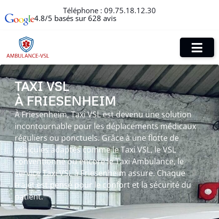
Téléphone :
09.75.18.12.30
4.8/5 basés sur 628 avis
TAXI VSL
À FRIESENHEIM
À Friesenheim, Taxi VSL est devenu une solution
incontournable pour les déplacements médicaux
réguliers ou ponctuels. Grâce à une flotte de
véhicules adaptés comme le Taxi VSL, le VSL
conventionné ou encore le Taxi Ambulance, le
service Taxi VSL à Friesenheim assure. Chaque
trajet est pensé pour le confort et la sécurité du
patient.