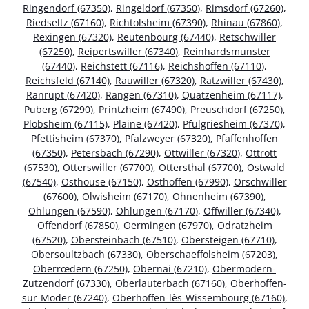
Ringendorf (67350)
,
Ringeldorf (67350)
,
Rimsdorf (67260)
,
Riedseltz (67160)
,
Richtolsheim (67390)
,
Rhinau (67860)
,
Rexingen (67320)
,
Reutenbourg (67440)
,
Retschwiller
(67250)
,
Reipertswiller (67340)
,
Reinhardsmunster
(67440)
,
Reichstett (67116)
,
Reichshoffen (67110)
,
Reichsfeld (67140)
,
Rauwiller (67320)
,
Ratzwiller (67430)
,
Ranrupt (67420)
,
Rangen (67310)
,
Quatzenheim (67117)
,
Puberg (67290)
,
Printzheim (67490)
,
Preuschdorf (67250)
,
Plobsheim (67115)
,
Plaine (67420)
,
Pfulgriesheim (67370)
,
Pfettisheim (67370)
,
Pfalzweyer (67320)
,
Pfaffenhoffen
(67350)
,
Petersbach (67290)
,
Ottwiller (67320)
,
Ottrott
(67530)
,
Otterswiller (67700)
,
Ottersthal (67700)
,
Ostwald
(67540)
,
Osthouse (67150)
,
Osthoffen (67990)
,
Orschwiller
(67600)
,
Olwisheim (67170)
,
Ohnenheim (67390)
,
Ohlungen (67590)
,
Ohlungen (67170)
,
Offwiller (67340)
,
Offendorf (67850)
,
Oermingen (67970)
,
Odratzheim
(67520)
,
Obersteinbach (67510)
,
Obersteigen (67710)
,
Obersoultzbach (67330)
,
Oberschaeffolsheim (67203)
,
Oberrœdern (67250)
,
Obernai (67210)
,
Obermodern-
Zutzendorf (67330)
,
Oberlauterbach (67160)
,
Oberhoffen-
sur-Moder (67240)
,
Oberhoffen-lès-Wissembourg (67160)
,