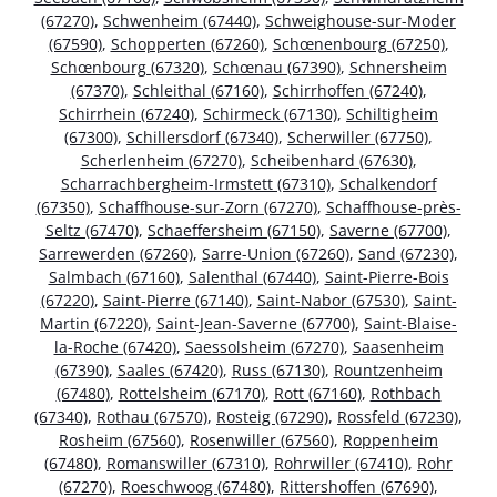
(67270)
,
Schwenheim (67440)
,
Schweighouse-sur-Moder
(67590)
,
Schopperten (67260)
,
Schœnenbourg (67250)
,
Schœnbourg (67320)
,
Schœnau (67390)
,
Schnersheim
(67370)
,
Schleithal (67160)
,
Schirrhoffen (67240)
,
Schirrhein (67240)
,
Schirmeck (67130)
,
Schiltigheim
(67300)
,
Schillersdorf (67340)
,
Scherwiller (67750)
,
Scherlenheim (67270)
,
Scheibenhard (67630)
,
Scharrachbergheim-Irmstett (67310)
,
Schalkendorf
(67350)
,
Schaffhouse-sur-Zorn (67270)
,
Schaffhouse-près-
Seltz (67470)
,
Schaeffersheim (67150)
,
Saverne (67700)
,
Sarrewerden (67260)
,
Sarre-Union (67260)
,
Sand (67230)
,
Salmbach (67160)
,
Salenthal (67440)
,
Saint-Pierre-Bois
(67220)
,
Saint-Pierre (67140)
,
Saint-Nabor (67530)
,
Saint-
Martin (67220)
,
Saint-Jean-Saverne (67700)
,
Saint-Blaise-
la-Roche (67420)
,
Saessolsheim (67270)
,
Saasenheim
(67390)
,
Saales (67420)
,
Russ (67130)
,
Rountzenheim
(67480)
,
Rottelsheim (67170)
,
Rott (67160)
,
Rothbach
(67340)
,
Rothau (67570)
,
Rosteig (67290)
,
Rossfeld (67230)
,
Rosheim (67560)
,
Rosenwiller (67560)
,
Roppenheim
(67480)
,
Romanswiller (67310)
,
Rohrwiller (67410)
,
Rohr
(67270)
,
Roeschwoog (67480)
,
Rittershoffen (67690)
,