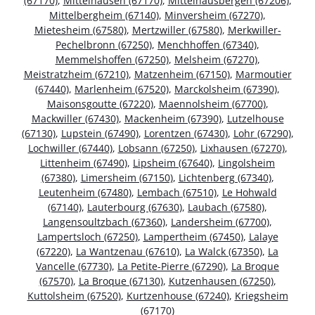
(67170)
,
Mittelhausen (67170)
,
Mittelhausbergen (67206)
,
Mittelbergheim (67140)
,
Minversheim (67270)
,
Mietesheim (67580)
,
Mertzwiller (67580)
,
Merkwiller-
Pechelbronn (67250)
,
Menchhoffen (67340)
,
Memmelshoffen (67250)
,
Melsheim (67270)
,
Meistratzheim (67210)
,
Matzenheim (67150)
,
Marmoutier
(67440)
,
Marlenheim (67520)
,
Marckolsheim (67390)
,
Maisonsgoutte (67220)
,
Maennolsheim (67700)
,
Mackwiller (67430)
,
Mackenheim (67390)
,
Lutzelhouse
(67130)
,
Lupstein (67490)
,
Lorentzen (67430)
,
Lohr (67290)
,
Lochwiller (67440)
,
Lobsann (67250)
,
Lixhausen (67270)
,
Littenheim (67490)
,
Lipsheim (67640)
,
Lingolsheim
(67380)
,
Limersheim (67150)
,
Lichtenberg (67340)
,
Leutenheim (67480)
,
Lembach (67510)
,
Le Hohwald
(67140)
,
Lauterbourg (67630)
,
Laubach (67580)
,
Langensoultzbach (67360)
,
Landersheim (67700)
,
Lampertsloch (67250)
,
Lampertheim (67450)
,
Lalaye
(67220)
,
La Wantzenau (67610)
,
La Walck (67350)
,
La
Vancelle (67730)
,
La Petite-Pierre (67290)
,
La Broque
(67570)
,
La Broque (67130)
,
Kutzenhausen (67250)
,
Kuttolsheim (67520)
,
Kurtzenhouse (67240)
,
Kriegsheim
(67170)