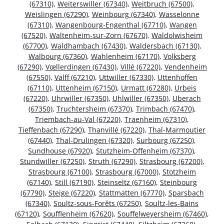
(67310)
,
Weiterswiller (67340)
,
Weitbruch (67500)
,
Weislingen (67290)
,
Weinbourg (67340)
,
Wasselonne
(67310)
,
Wangenbourg-Engenthal (67710)
,
Wangen
(67520)
,
Waltenheim-sur-Zorn (67670)
,
Waldolwisheim
(67700)
,
Waldhambach (67430)
,
Waldersbach (67130)
,
Walbourg (67360)
,
Wahlenheim (67170)
,
Volksberg
(67290)
,
Vœllerdingen (67430)
,
Villé (67220)
,
Vendenheim
(67550)
,
Valff (67210)
,
Uttwiller (67330)
,
Uttenhoffen
(67110)
,
Uttenheim (67150)
,
Urmatt (67280)
,
Urbeis
(67220)
,
Uhrwiller (67350)
,
Uhlwiller (67350)
,
Uberach
(67350)
,
Truchtersheim (67370)
,
Trimbach (67470)
,
Triembach-au-Val (67220)
,
Traenheim (67310)
,
Tieffenbach (67290)
,
Thanvillé (67220)
,
Thal-Marmoutier
(67440)
,
Thal-Drulingen (67320)
,
Surbourg (67250)
,
Sundhouse (67920)
,
Stutzheim-Offenheim (67370)
,
Stundwiller (67250)
,
Struth (67290)
,
Strasbourg (67200)
,
Strasbourg (67100)
,
Strasbourg (67000)
,
Stotzheim
(67140)
,
Still (67190)
,
Steinseltz (67160)
,
Steinbourg
(67790)
,
Steige (67220)
,
Stattmatten (67770)
,
Sparsbach
(67340)
,
Soultz-sous-Forêts (67250)
,
Soultz-les-Bains
(67120)
,
Soufflenheim (67620)
,
Souffelweyersheim (67460)
,