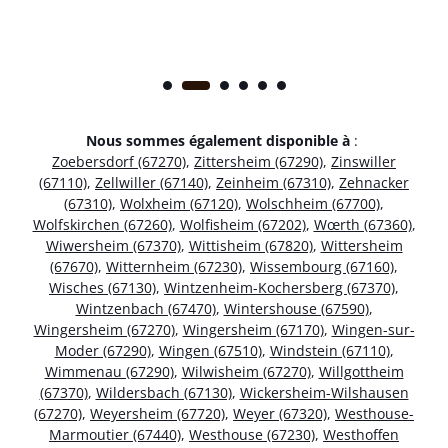
Nous sommes également disponible à
:
Zoebersdorf (67270)
,
Zittersheim (67290)
,
Zinswiller
(67110)
,
Zellwiller (67140)
,
Zeinheim (67310)
,
Zehnacker
(67310)
,
Wolxheim (67120)
,
Wolschheim (67700)
,
Wolfskirchen (67260)
,
Wolfisheim (67202)
,
Wœrth (67360)
,
Wiwersheim (67370)
,
Wittisheim (67820)
,
Wittersheim
(67670)
,
Witternheim (67230)
,
Wissembourg (67160)
,
Wisches (67130)
,
Wintzenheim-Kochersberg (67370)
,
Wintzenbach (67470)
,
Wintershouse (67590)
,
Wingersheim (67270)
,
Wingersheim (67170)
,
Wingen-sur-
Moder (67290)
,
Wingen (67510)
,
Windstein (67110)
,
Wimmenau (67290)
,
Wilwisheim (67270)
,
Willgottheim
(67370)
,
Wildersbach (67130)
,
Wickersheim-Wilshausen
(67270)
,
Weyersheim (67720)
,
Weyer (67320)
,
Westhouse-
Marmoutier (67440)
,
Westhouse (67230)
,
Westhoffen