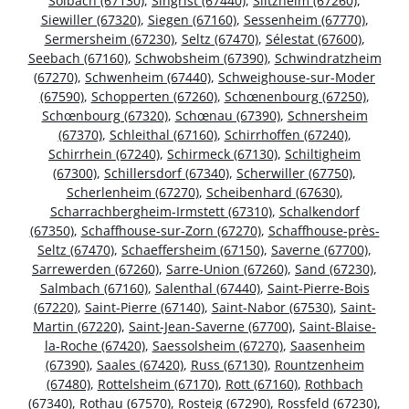
Solbach (67130)
,
Singrist (67440)
,
Siltzheim (67260)
,
Siewiller (67320)
,
Siegen (67160)
,
Sessenheim (67770)
,
Sermersheim (67230)
,
Seltz (67470)
,
Sélestat (67600)
,
Seebach (67160)
,
Schwobsheim (67390)
,
Schwindratzheim
(67270)
,
Schwenheim (67440)
,
Schweighouse-sur-Moder
(67590)
,
Schopperten (67260)
,
Schœnenbourg (67250)
,
Schœnbourg (67320)
,
Schœnau (67390)
,
Schnersheim
(67370)
,
Schleithal (67160)
,
Schirrhoffen (67240)
,
Schirrhein (67240)
,
Schirmeck (67130)
,
Schiltigheim
(67300)
,
Schillersdorf (67340)
,
Scherwiller (67750)
,
Scherlenheim (67270)
,
Scheibenhard (67630)
,
Scharrachbergheim-Irmstett (67310)
,
Schalkendorf
(67350)
,
Schaffhouse-sur-Zorn (67270)
,
Schaffhouse-près-
Seltz (67470)
,
Schaeffersheim (67150)
,
Saverne (67700)
,
Sarrewerden (67260)
,
Sarre-Union (67260)
,
Sand (67230)
,
Salmbach (67160)
,
Salenthal (67440)
,
Saint-Pierre-Bois
(67220)
,
Saint-Pierre (67140)
,
Saint-Nabor (67530)
,
Saint-
Martin (67220)
,
Saint-Jean-Saverne (67700)
,
Saint-Blaise-
la-Roche (67420)
,
Saessolsheim (67270)
,
Saasenheim
(67390)
,
Saales (67420)
,
Russ (67130)
,
Rountzenheim
(67480)
,
Rottelsheim (67170)
,
Rott (67160)
,
Rothbach
(67340)
,
Rothau (67570)
,
Rosteig (67290)
,
Rossfeld (67230)
,