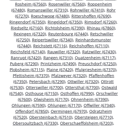
Rosheim (67560)
,
Rosenwiller (67560)
,
Roppenheim
(67480)
,
Romanswiller (67310)
,
Rohrwiller (67410)
,
Rohr
(67270)
,
Roeschwoog (67480)
,
Rittershoffen (67690)
,
Ringendorf (67350)
,
Ringeldorf (67350)
,
Rimsdorf (67260)
,
Riedseltz (67160)
,
Richtolsheim (67390)
,
Rhinau (67860)
,
Rexingen (67320)
,
Reutenbourg (67440)
,
Retschwiller
(67250)
,
Reipertswiller (67340)
,
Reinhardsmunster
(67440)
,
Reichstett (67116)
,
Reichshoffen (67110)
,
Reichsfeld (67140)
,
Rauwiller (67320)
,
Ratzwiller (67430)
,
Ranrupt (67420)
,
Rangen (67310)
,
Quatzenheim (67117)
,
Puberg (67290)
,
Printzheim (67490)
,
Preuschdorf (67250)
,
Plobsheim (67115)
,
Plaine (67420)
,
Pfulgriesheim (67370)
,
Pfettisheim (67370)
,
Pfalzweyer (67320)
,
Pfaffenhoffen
(67350)
,
Petersbach (67290)
,
Ottwiller (67320)
,
Ottrott
(67530)
,
Otterswiller (67700)
,
Ottersthal (67700)
,
Ostwald
(67540)
,
Osthouse (67150)
,
Osthoffen (67990)
,
Orschwiller
(67600)
,
Olwisheim (67170)
,
Ohnenheim (67390)
,
Ohlungen (67590)
,
Ohlungen (67170)
,
Offwiller (67340)
,
Offendorf (67850)
,
Oermingen (67970)
,
Odratzheim
(67520)
,
Obersteinbach (67510)
,
Obersteigen (67710)
,
Obersoultzbach (67330)
,
Oberschaeffolsheim (67203)
,