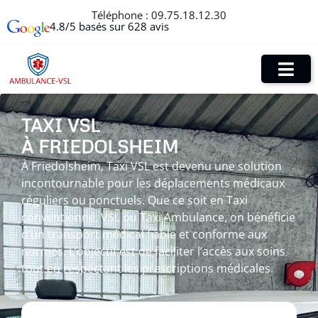
Téléphone :
09.75.18.12.30
4.8/5 basés sur 628 avis
TAXI VSL
À FRIEDOLSHEIM
À Friedolsheim, Taxi VSL est devenu une solution
incontournable pour les déplacements médicaux
réguliers ou ponctuels. Que ce soit en Taxi
conventionné, VSL ou Taxi Ambulance, on bénéficie
d’un transport médical fiable et conforme aux
normes. L’objectif est de faciliter l’accès aux soins
tout en respectant les prescriptions médicales.