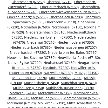
Oberrœdern (67250)
,
Obernai (67210)
,
Obermodern-
Zutzendorf (67330)
,
Oberlauterbach (67160)
,
Oberhoffen-
sur-Moder (67240)
,
Oberhoffen-lès-Wissembourg (67160)
,
Oberhausbergen (67205)
,
Oberhaslach (67280)
,
Oberdorf-
Spachbach (67360)
,
Oberbronn (67110)
,
Obenheim
(67230)
,
Nothalten (67680)
,
Nordhouse (67150)
,
Nordheim
(67520)
,
Niedersteinbach (67510)
,
Niedersoultzbach
(67330)
,
Niederschaeffolsheim (67500)
,
Niederrœdern
(67470)
,
Niedernai (67210)
,
Niedermodern (67350)
,
Niederlauterbach (67630)
,
Niederhausbergen (67207)
,
Niederhaslach (67280)
,
Niederbronn-les-Bains (67110)
,
Neuwiller-lès-Saverne (67330)
,
Neuviller-la-Roche (67130)
,
Neuve-Église (67220)
,
Neuhaeusel (67480)
,
Neugartheim-
Ittlenheim (67370)
,
Neubois (67220)
,
Neewiller-près-
Lauterbourg (67630)
,
Natzwiller (67130)
,
Mutzig (67190)
,
Mutzenhouse (67270)
,
Muttersholtz (67600)
,
Mussig
(67600)
,
Mundolsheim (67450)
,
Munchhausen (67470)
,
Mulhausen (67350)
,
Muhlbach-sur-Bruche (67130)
,
Mothern (67470)
,
Morschwiller (67350)
,
Morsbronn-les-
Bains (67360)
,
Monswiller (67700)
,
Mommenheim (67670)
,
Molsheim (67120)
,
Mollkirch (67190)
,
Mittelschaeffolsheim