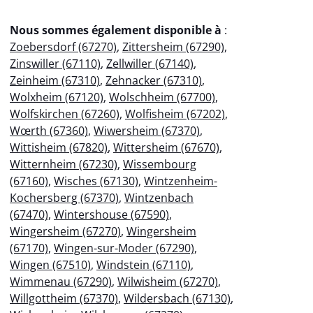
Nous sommes également disponible à
:
Zoebersdorf (67270)
,
Zittersheim (67290)
,
Zinswiller (67110)
,
Zellwiller (67140)
,
Zeinheim (67310)
,
Zehnacker (67310)
,
Wolxheim (67120)
,
Wolschheim (67700)
,
Wolfskirchen (67260)
,
Wolfisheim (67202)
,
Wœrth (67360)
,
Wiwersheim (67370)
,
Wittisheim (67820)
,
Wittersheim (67670)
,
Witternheim (67230)
,
Wissembourg
(67160)
,
Wisches (67130)
,
Wintzenheim-
Kochersberg (67370)
,
Wintzenbach
(67470)
,
Wintershouse (67590)
,
Wingersheim (67270)
,
Wingersheim
(67170)
,
Wingen-sur-Moder (67290)
,
Wingen (67510)
,
Windstein (67110)
,
Wimmenau (67290)
,
Wilwisheim (67270)
,
Willgottheim (67370)
,
Wildersbach (67130)
,