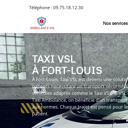
Téléphone :
09.75.18.12.30
Nos services
TAXI VSL
À FORT-LOUIS
À Fort-Louis, Taxi VSL est devenu une soluti
patients nécessitant un transport sécurisé. 
véhicules adaptés comme le Taxi VSL, le VSL
Taxi Ambulance, on bénéficie d’un transport
aux normes. Chaque trajet est pensé pour le 
patient.