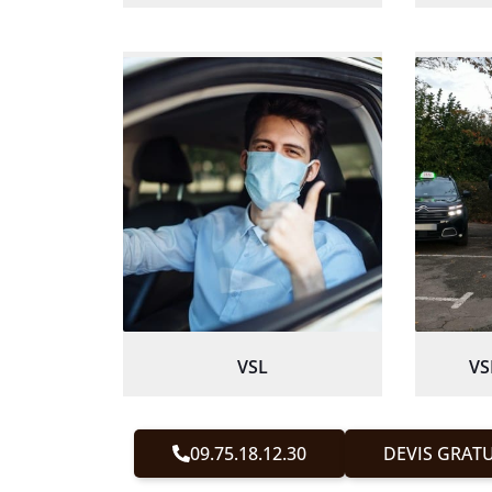
VSL
VS
09.75.18.12.30
DEVIS GRATU