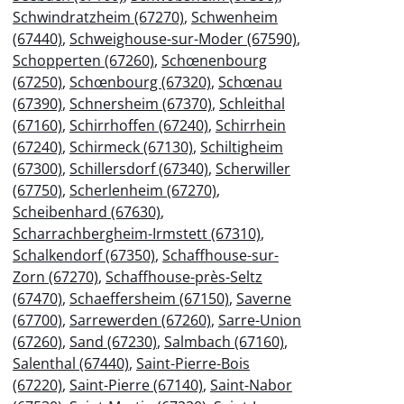
Schwindratzheim (67270)
,
Schwenheim
(67440)
,
Schweighouse-sur-Moder (67590)
,
Schopperten (67260)
,
Schœnenbourg
(67250)
,
Schœnbourg (67320)
,
Schœnau
(67390)
,
Schnersheim (67370)
,
Schleithal
(67160)
,
Schirrhoffen (67240)
,
Schirrhein
(67240)
,
Schirmeck (67130)
,
Schiltigheim
(67300)
,
Schillersdorf (67340)
,
Scherwiller
(67750)
,
Scherlenheim (67270)
,
Scheibenhard (67630)
,
Scharrachbergheim-Irmstett (67310)
,
Schalkendorf (67350)
,
Schaffhouse-sur-
Zorn (67270)
,
Schaffhouse-près-Seltz
(67470)
,
Schaeffersheim (67150)
,
Saverne
(67700)
,
Sarrewerden (67260)
,
Sarre-Union
(67260)
,
Sand (67230)
,
Salmbach (67160)
,
Salenthal (67440)
,
Saint-Pierre-Bois
(67220)
,
Saint-Pierre (67140)
,
Saint-Nabor