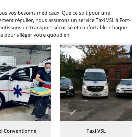
 tous vos besoins médicaux. Que ce soit pour une
tement régulier, nous assurons un service Taxi VSL à Fort-
ntissons un transport sécurisé et confortable. Chaque
e pour alléger votre quotidien.
ud Deschamps
Jérémy Ferrand
0 janvier 2025
8 septembre 2024
tisfait du transport,
Transport ponctuel et
s’est bien déroulé.
personnel très attentionné.
feur à l’écoute et
Très satisfait du service.
patient.
xi Conventionné
Taxi VSL