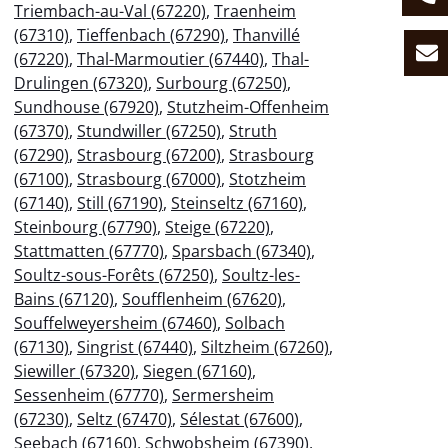
Triembach-au-Val (67220)
,
Traenheim
(67310)
,
Tieffenbach (67290)
,
Thanvillé
(67220)
,
Thal-Marmoutier (67440)
,
Thal-
Drulingen (67320)
,
Surbourg (67250)
,
Sundhouse (67920)
,
Stutzheim-Offenheim
(67370)
,
Stundwiller (67250)
,
Struth
(67290)
,
Strasbourg (67200)
,
Strasbourg
(67100)
,
Strasbourg (67000)
,
Stotzheim
(67140)
,
Still (67190)
,
Steinseltz (67160)
,
Steinbourg (67790)
,
Steige (67220)
,
Stattmatten (67770)
,
Sparsbach (67340)
,
Soultz-sous-Forêts (67250)
,
Soultz-les-
Bains (67120)
,
Soufflenheim (67620)
,
Souffelweyersheim (67460)
,
Solbach
(67130)
,
Singrist (67440)
,
Siltzheim (67260)
,
Siewiller (67320)
,
Siegen (67160)
,
Sessenheim (67770)
,
Sermersheim
(67230)
,
Seltz (67470)
,
Sélestat (67600)
,
Seebach (67160)
,
Schwobsheim (67390)
,