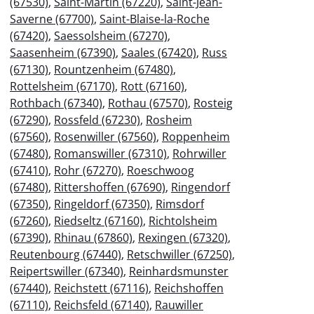
(67530)
,
Saint-Martin (67220)
,
Saint-Jean-
Saverne (67700)
,
Saint-Blaise-la-Roche
(67420)
,
Saessolsheim (67270)
,
Saasenheim (67390)
,
Saales (67420)
,
Russ
(67130)
,
Rountzenheim (67480)
,
Rottelsheim (67170)
,
Rott (67160)
,
Rothbach (67340)
,
Rothau (67570)
,
Rosteig
(67290)
,
Rossfeld (67230)
,
Rosheim
(67560)
,
Rosenwiller (67560)
,
Roppenheim
(67480)
,
Romanswiller (67310)
,
Rohrwiller
(67410)
,
Rohr (67270)
,
Roeschwoog
(67480)
,
Rittershoffen (67690)
,
Ringendorf
(67350)
,
Ringeldorf (67350)
,
Rimsdorf
(67260)
,
Riedseltz (67160)
,
Richtolsheim
(67390)
,
Rhinau (67860)
,
Rexingen (67320)
,
Reutenbourg (67440)
,
Retschwiller (67250)
,
Reipertswiller (67340)
,
Reinhardsmunster
(67440)
,
Reichstett (67116)
,
Reichshoffen
(67110)
,
Reichsfeld (67140)
,
Rauwiller