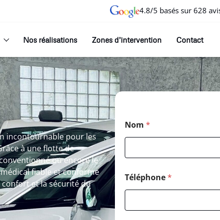
4.8/5 basés sur 628 avi
Nos réalisations
Zones d’intervention
Contact
Nom
*
on incontournable pour les
Grâce à une flotte de
 conventionné ou encore le
 médical fiable et conforme
Téléphone
*
confort et la sécurité du