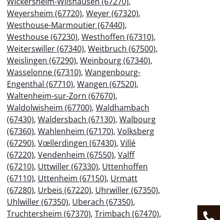
Wickersheim-Wilshausen (67270)
,
Weyersheim (67720)
,
Weyer (67320)
,
Westhouse-Marmoutier (67440)
,
Westhouse (67230)
,
Westhoffen (67310)
,
Weiterswiller (67340)
,
Weitbruch (67500)
,
Weislingen (67290)
,
Weinbourg (67340)
,
Wasselonne (67310)
,
Wangenbourg-
Engenthal (67710)
,
Wangen (67520)
,
Waltenheim-sur-Zorn (67670)
,
Waldolwisheim (67700)
,
Waldhambach
(67430)
,
Waldersbach (67130)
,
Walbourg
(67360)
,
Wahlenheim (67170)
,
Volksberg
(67290)
,
Vœllerdingen (67430)
,
Villé
(67220)
,
Vendenheim (67550)
,
Valff
(67210)
,
Uttwiller (67330)
,
Uttenhoffen
(67110)
,
Uttenheim (67150)
,
Urmatt
(67280)
,
Urbeis (67220)
,
Uhrwiller (67350)
,
Uhlwiller (67350)
,
Uberach (67350)
,
Truchtersheim (67370)
,
Trimbach (67470)
,