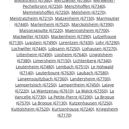
Mietesheim (67580)
,
Mertzwiller (67580)
,
Merkwiller-
Pechelbronn (67250)
,
Menchhoffen (67340)
,
Memmelshoffen (67250)
,
Melsheim (67270)
,
Meistratzheim (67210)
,
Matzenheim (67150)
,
Marmoutier
(67440)
,
Marlenheim (67520)
,
Marckolsheim (67390)
,
Maisonsgoutte (67220)
,
Maennolsheim (67700)
,
Mackwiller (67430)
,
Mackenheim (67390)
,
Lutzelhouse
(67130)
,
Lupstein (67490)
,
Lorentzen (67430)
,
Lohr (67290)
,
Lochwiller (67440)
,
Lobsann (67250)
,
Lixhausen (67270)
,
Littenheim (67490)
,
Lipsheim (67640)
,
Lingolsheim
(67380)
,
Limersheim (67150)
,
Lichtenberg (67340)
,
Leutenheim (67480)
,
Lembach (67510)
,
Le Hohwald
(67140)
,
Lauterbourg (67630)
,
Laubach (67580)
,
Langensoultzbach (67360)
,
Landersheim (67700)
,
Lampertsloch (67250)
,
Lampertheim (67450)
,
Lalaye
(67220)
,
La Wantzenau (67610)
,
La Walck (67350)
,
La
Vancelle (67730)
,
La Petite-Pierre (67290)
,
La Broque
(67570)
,
La Broque (67130)
,
Kutzenhausen (67250)
,
Kuttolsheim (67520)
,
Kurtzenhouse (67240)
,
Kriegsheim
(67170)