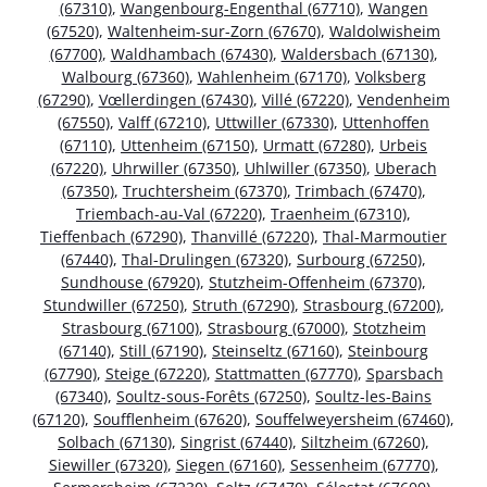
(67310)
,
Wangenbourg-Engenthal (67710)
,
Wangen
(67520)
,
Waltenheim-sur-Zorn (67670)
,
Waldolwisheim
(67700)
,
Waldhambach (67430)
,
Waldersbach (67130)
,
Walbourg (67360)
,
Wahlenheim (67170)
,
Volksberg
(67290)
,
Vœllerdingen (67430)
,
Villé (67220)
,
Vendenheim
(67550)
,
Valff (67210)
,
Uttwiller (67330)
,
Uttenhoffen
(67110)
,
Uttenheim (67150)
,
Urmatt (67280)
,
Urbeis
(67220)
,
Uhrwiller (67350)
,
Uhlwiller (67350)
,
Uberach
(67350)
,
Truchtersheim (67370)
,
Trimbach (67470)
,
Triembach-au-Val (67220)
,
Traenheim (67310)
,
Tieffenbach (67290)
,
Thanvillé (67220)
,
Thal-Marmoutier
(67440)
,
Thal-Drulingen (67320)
,
Surbourg (67250)
,
Sundhouse (67920)
,
Stutzheim-Offenheim (67370)
,
Stundwiller (67250)
,
Struth (67290)
,
Strasbourg (67200)
,
Strasbourg (67100)
,
Strasbourg (67000)
,
Stotzheim
(67140)
,
Still (67190)
,
Steinseltz (67160)
,
Steinbourg
(67790)
,
Steige (67220)
,
Stattmatten (67770)
,
Sparsbach
(67340)
,
Soultz-sous-Forêts (67250)
,
Soultz-les-Bains
(67120)
,
Soufflenheim (67620)
,
Souffelweyersheim (67460)
,
Solbach (67130)
,
Singrist (67440)
,
Siltzheim (67260)
,
Siewiller (67320)
,
Siegen (67160)
,
Sessenheim (67770)
,