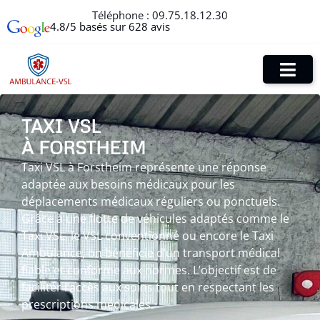
Téléphone :
09.75.18.12.30
4.8/5 basés sur 628 avis
TAXI VSL
À FORSTHEIM
Taxi VSL à Forstheim représente une réponse
adaptée aux besoins médicaux pour les
déplacements médicaux réguliers ou ponctuels.
Grâce à une flotte de véhicules adaptés comme le
Taxi VSL, le VSL conventionné ou encore le Taxi
Ambulance, on bénéficie d’un transport médical
fiable et conforme aux normes. L’objectif est de
faciliter l’accès aux soins tout en respectant les
prescriptions médicales.