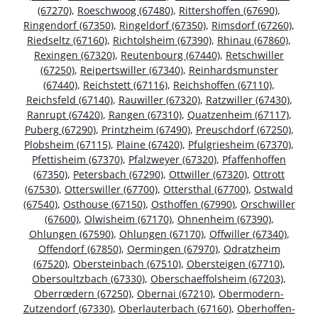
(67270)
,
Roeschwoog (67480)
,
Rittershoffen (67690)
,
Ringendorf (67350)
,
Ringeldorf (67350)
,
Rimsdorf (67260)
,
Riedseltz (67160)
,
Richtolsheim (67390)
,
Rhinau (67860)
,
Rexingen (67320)
,
Reutenbourg (67440)
,
Retschwiller
(67250)
,
Reipertswiller (67340)
,
Reinhardsmunster
(67440)
,
Reichstett (67116)
,
Reichshoffen (67110)
,
Reichsfeld (67140)
,
Rauwiller (67320)
,
Ratzwiller (67430)
,
Ranrupt (67420)
,
Rangen (67310)
,
Quatzenheim (67117)
,
Puberg (67290)
,
Printzheim (67490)
,
Preuschdorf (67250)
,
Plobsheim (67115)
,
Plaine (67420)
,
Pfulgriesheim (67370)
,
Pfettisheim (67370)
,
Pfalzweyer (67320)
,
Pfaffenhoffen
(67350)
,
Petersbach (67290)
,
Ottwiller (67320)
,
Ottrott
(67530)
,
Otterswiller (67700)
,
Ottersthal (67700)
,
Ostwald
(67540)
,
Osthouse (67150)
,
Osthoffen (67990)
,
Orschwiller
(67600)
,
Olwisheim (67170)
,
Ohnenheim (67390)
,
Ohlungen (67590)
,
Ohlungen (67170)
,
Offwiller (67340)
,
Offendorf (67850)
,
Oermingen (67970)
,
Odratzheim
(67520)
,
Obersteinbach (67510)
,
Obersteigen (67710)
,
Obersoultzbach (67330)
,
Oberschaeffolsheim (67203)
,
Oberrœdern (67250)
,
Obernai (67210)
,
Obermodern-
Zutzendorf (67330)
,
Oberlauterbach (67160)
,
Oberhoffen-