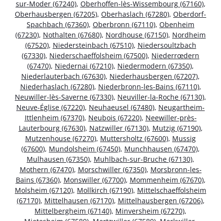
sur-Moder (67240)
,
Oberhoffen-lès-Wissembourg (67160)
,
Oberhausbergen (67205)
,
Oberhaslach (67280)
,
Oberdorf-
Spachbach (67360)
,
Oberbronn (67110)
,
Obenheim
(67230)
,
Nothalten (67680)
,
Nordhouse (67150)
,
Nordheim
(67520)
,
Niedersteinbach (67510)
,
Niedersoultzbach
(67330)
,
Niederschaeffolsheim (67500)
,
Niederrœdern
(67470)
,
Niedernai (67210)
,
Niedermodern (67350)
,
Niederlauterbach (67630)
,
Niederhausbergen (67207)
,
Niederhaslach (67280)
,
Niederbronn-les-Bains (67110)
,
Neuwiller-lès-Saverne (67330)
,
Neuviller-la-Roche (67130)
,
Neuve-Église (67220)
,
Neuhaeusel (67480)
,
Neugartheim-
Ittlenheim (67370)
,
Neubois (67220)
,
Neewiller-près-
Lauterbourg (67630)
,
Natzwiller (67130)
,
Mutzig (67190)
,
Mutzenhouse (67270)
,
Muttersholtz (67600)
,
Mussig
(67600)
,
Mundolsheim (67450)
,
Munchhausen (67470)
,
Mulhausen (67350)
,
Muhlbach-sur-Bruche (67130)
,
Mothern (67470)
,
Morschwiller (67350)
,
Morsbronn-les-
Bains (67360)
,
Monswiller (67700)
,
Mommenheim (67670)
,
Molsheim (67120)
,
Mollkirch (67190)
,
Mittelschaeffolsheim
(67170)
,
Mittelhausen (67170)
,
Mittelhausbergen (67206)
,
Mittelbergheim (67140)
,
Minversheim (67270)
,