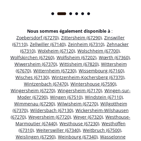
Nous sommes également disponible à
:
Zoebersdorf (67270)
,
Zittersheim (67290)
,
Zinswiller
(67110)
,
Zellwiller (67140)
,
Zeinheim (67310)
,
Zehnacker
(67310)
,
Wolxheim (67120)
,
Wolschheim (67700)
,
Wolfskirchen (67260)
,
Wolfisheim (67202)
,
Wœrth (67360)
,
Wiwersheim (67370)
,
Wittisheim (67820)
,
Wittersheim
(67670)
,
Witternheim (67230)
,
Wissembourg (67160)
,
Wisches (67130)
,
Wintzenheim-Kochersberg (67370)
,
Wintzenbach (67470)
,
Wintershouse (67590)
,
Wingersheim (67270)
,
Wingersheim (67170)
,
Wingen-sur-
Moder (67290)
,
Wingen (67510)
,
Windstein (67110)
,
Wimmenau (67290)
,
Wilwisheim (67270)
,
Willgottheim
(67370)
,
Wildersbach (67130)
,
Wickersheim-Wilshausen
(67270)
,
Weyersheim (67720)
,
Weyer (67320)
,
Westhouse-
Marmoutier (67440)
,
Westhouse (67230)
,
Westhoffen
(67310)
,
Weiterswiller (67340)
,
Weitbruch (67500)
,
Weislingen (67290)
,
Weinbourg (67340)
,
Wasselonne