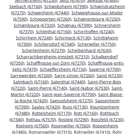
Sermersheim (67230)
,
Seltz (67470)
,
Sélestat (67600)
,
Seebach (67160)
,
Schwobsheim (67390)
,
Schwindratzheim
(67270)
,
Schwenheim (67440)
,
Schweighouse-sur-Moder
(67590)
,
Schopperten (67260)
,
Schœnenbourg (67250)
,
Schœnbourg (67320)
,
Schœnau (67390)
,
Schnersheim
(67370)
,
Schleithal (67160)
,
Schirrhoffen (67240)
,
Schirrhein (67240)
,
Schirmeck (67130)
,
Schiltigheim
(67300)
,
Schillersdorf (67340)
,
Scherwiller (67750)
,
Scherlenheim (67270)
,
Scheibenhard (67630)
,
Scharrachbergheim-Irmstett (67310)
,
Schalkendorf
(67350)
,
Schaffhouse-sur-Zorn (67270)
,
Schaffhouse-près-
Seltz (67470)
,
Schaeffersheim (67150)
,
Saverne (67700)
,
Sarrewerden (67260)
,
Sarre-Union (67260)
,
Sand (67230)
,
Salmbach (67160)
,
Salenthal (67440)
,
Saint-Pierre-Bois
(67220)
,
Saint-Pierre (67140)
,
Saint-Nabor (67530)
,
Saint-
Martin (67220)
,
Saint-Jean-Saverne (67700)
,
Saint-Blaise-
la-Roche (67420)
,
Saessolsheim (67270)
,
Saasenheim
(67390)
,
Saales (67420)
,
Russ (67130)
,
Rountzenheim
(67480)
,
Rottelsheim (67170)
,
Rott (67160)
,
Rothbach
(67340)
,
Rothau (67570)
,
Rosteig (67290)
,
Rossfeld (67230)
,
Rosheim (67560)
,
Rosenwiller (67560)
,
Roppenheim
(67480)
,
Romanswiller (67310)
,
Rohrwiller (67410)
,
Rohr