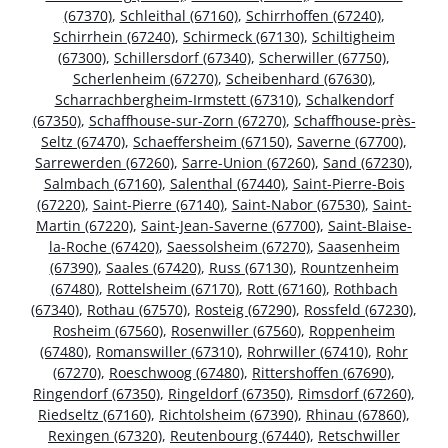
(67370)
,
Schleithal (67160)
,
Schirrhoffen (67240)
,
Schirrhein (67240)
,
Schirmeck (67130)
,
Schiltigheim
(67300)
,
Schillersdorf (67340)
,
Scherwiller (67750)
,
Scherlenheim (67270)
,
Scheibenhard (67630)
,
Scharrachbergheim-Irmstett (67310)
,
Schalkendorf
(67350)
,
Schaffhouse-sur-Zorn (67270)
,
Schaffhouse-près-
Seltz (67470)
,
Schaeffersheim (67150)
,
Saverne (67700)
,
Sarrewerden (67260)
,
Sarre-Union (67260)
,
Sand (67230)
,
Salmbach (67160)
,
Salenthal (67440)
,
Saint-Pierre-Bois
(67220)
,
Saint-Pierre (67140)
,
Saint-Nabor (67530)
,
Saint-
Martin (67220)
,
Saint-Jean-Saverne (67700)
,
Saint-Blaise-
la-Roche (67420)
,
Saessolsheim (67270)
,
Saasenheim
(67390)
,
Saales (67420)
,
Russ (67130)
,
Rountzenheim
(67480)
,
Rottelsheim (67170)
,
Rott (67160)
,
Rothbach
(67340)
,
Rothau (67570)
,
Rosteig (67290)
,
Rossfeld (67230)
,
Rosheim (67560)
,
Rosenwiller (67560)
,
Roppenheim
(67480)
,
Romanswiller (67310)
,
Rohrwiller (67410)
,
Rohr
(67270)
,
Roeschwoog (67480)
,
Rittershoffen (67690)
,
Ringendorf (67350)
,
Ringeldorf (67350)
,
Rimsdorf (67260)
,
Riedseltz (67160)
,
Richtolsheim (67390)
,
Rhinau (67860)
,
Rexingen (67320)
,
Reutenbourg (67440)
,
Retschwiller