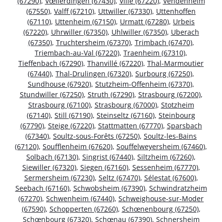
(67290)
,
Vœllerdingen (67430)
,
Villé (67220)
,
Vendenheim
(67550)
,
Valff (67210)
,
Uttwiller (67330)
,
Uttenhoffen
(67110)
,
Uttenheim (67150)
,
Urmatt (67280)
,
Urbeis
(67220)
,
Uhrwiller (67350)
,
Uhlwiller (67350)
,
Uberach
(67350)
,
Truchtersheim (67370)
,
Trimbach (67470)
,
Triembach-au-Val (67220)
,
Traenheim (67310)
,
Tieffenbach (67290)
,
Thanvillé (67220)
,
Thal-Marmoutier
(67440)
,
Thal-Drulingen (67320)
,
Surbourg (67250)
,
Sundhouse (67920)
,
Stutzheim-Offenheim (67370)
,
Stundwiller (67250)
,
Struth (67290)
,
Strasbourg (67200)
,
Strasbourg (67100)
,
Strasbourg (67000)
,
Stotzheim
(67140)
,
Still (67190)
,
Steinseltz (67160)
,
Steinbourg
(67790)
,
Steige (67220)
,
Stattmatten (67770)
,
Sparsbach
(67340)
,
Soultz-sous-Forêts (67250)
,
Soultz-les-Bains
(67120)
,
Soufflenheim (67620)
,
Souffelweyersheim (67460)
,
Solbach (67130)
,
Singrist (67440)
,
Siltzheim (67260)
,
Siewiller (67320)
,
Siegen (67160)
,
Sessenheim (67770)
,
Sermersheim (67230)
,
Seltz (67470)
,
Sélestat (67600)
,
Seebach (67160)
,
Schwobsheim (67390)
,
Schwindratzheim
(67270)
,
Schwenheim (67440)
,
Schweighouse-sur-Moder
(67590)
,
Schopperten (67260)
,
Schœnenbourg (67250)
,
Schœnbourg (67320)
,
Schœnau (67390)
,
Schnersheim