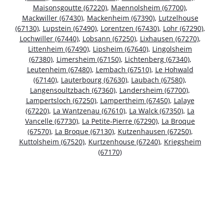
Maisonsgoutte (67220)
,
Maennolsheim (67700)
,
Mackwiller (67430)
,
Mackenheim (67390)
,
Lutzelhouse
(67130)
,
Lupstein (67490)
,
Lorentzen (67430)
,
Lohr (67290)
,
Lochwiller (67440)
,
Lobsann (67250)
,
Lixhausen (67270)
,
Littenheim (67490)
,
Lipsheim (67640)
,
Lingolsheim
(67380)
,
Limersheim (67150)
,
Lichtenberg (67340)
,
Leutenheim (67480)
,
Lembach (67510)
,
Le Hohwald
(67140)
,
Lauterbourg (67630)
,
Laubach (67580)
,
Langensoultzbach (67360)
,
Landersheim (67700)
,
Lampertsloch (67250)
,
Lampertheim (67450)
,
Lalaye
(67220)
,
La Wantzenau (67610)
,
La Walck (67350)
,
La
Vancelle (67730)
,
La Petite-Pierre (67290)
,
La Broque
(67570)
,
La Broque (67130)
,
Kutzenhausen (67250)
,
Kuttolsheim (67520)
,
Kurtzenhouse (67240)
,
Kriegsheim
(67170)