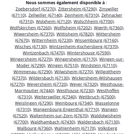
Nous sommes également disponible à
:
Zoebersdorf (67270)
,
Zittersheim (67290)
,
Zinswiller
(67110)
,
Zellwiller (67140)
,
Zeinheim (67310)
,
Zehnacker
(67310)
,
Wolxheim (67120)
,
Wolschheim (67700)
,
Wolfskirchen (67260)
,
Wolfisheim (67202)
,
Wœrth (67360)
,
Wiwersheim (67370)
,
Wittisheim (67820)
,
Wittersheim
(67670)
,
Witternheim (67230)
,
Wissembourg (67160)
,
Wisches (67130)
,
Wintzenheim-Kochersberg (67370)
,
Wintzenbach (67470)
,
Wintershouse (67590)
,
Wingersheim (67270)
,
Wingersheim (67170)
,
Wingen-sur-
Moder (67290)
,
Wingen (67510)
,
Windstein (67110)
,
Wimmenau (67290)
,
Wilwisheim (67270)
,
Willgottheim
(67370)
,
Wildersbach (67130)
,
Wickersheim-Wilshausen
(67270)
,
Weyersheim (67720)
,
Weyer (67320)
,
Westhouse-
Marmoutier (67440)
,
Westhouse (67230)
,
Westhoffen
(67310)
,
Weiterswiller (67340)
,
Weitbruch (67500)
,
Weislingen (67290)
,
Weinbourg (67340)
,
Wasselonne
(67310)
,
Wangenbourg-Engenthal (67710)
,
Wangen
(67520)
,
Waltenheim-sur-Zorn (67670)
,
Waldolwisheim
(67700)
,
Waldhambach (67430)
,
Waldersbach (67130)
,
Walbourg (67360)
,
Wahlenheim (67170)
,
Volksberg