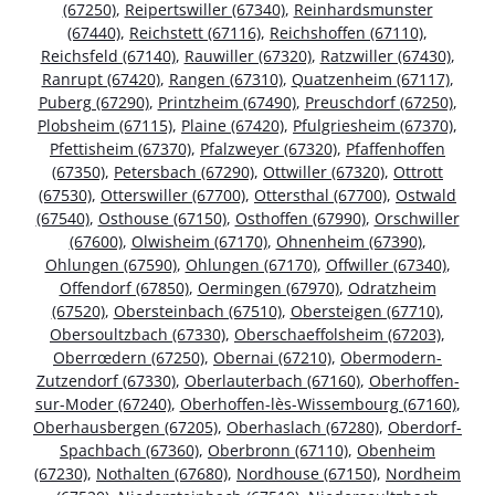
(67250)
,
Reipertswiller (67340)
,
Reinhardsmunster
(67440)
,
Reichstett (67116)
,
Reichshoffen (67110)
,
Reichsfeld (67140)
,
Rauwiller (67320)
,
Ratzwiller (67430)
,
Ranrupt (67420)
,
Rangen (67310)
,
Quatzenheim (67117)
,
Puberg (67290)
,
Printzheim (67490)
,
Preuschdorf (67250)
,
Plobsheim (67115)
,
Plaine (67420)
,
Pfulgriesheim (67370)
,
Pfettisheim (67370)
,
Pfalzweyer (67320)
,
Pfaffenhoffen
(67350)
,
Petersbach (67290)
,
Ottwiller (67320)
,
Ottrott
(67530)
,
Otterswiller (67700)
,
Ottersthal (67700)
,
Ostwald
(67540)
,
Osthouse (67150)
,
Osthoffen (67990)
,
Orschwiller
(67600)
,
Olwisheim (67170)
,
Ohnenheim (67390)
,
Ohlungen (67590)
,
Ohlungen (67170)
,
Offwiller (67340)
,
Offendorf (67850)
,
Oermingen (67970)
,
Odratzheim
(67520)
,
Obersteinbach (67510)
,
Obersteigen (67710)
,
Obersoultzbach (67330)
,
Oberschaeffolsheim (67203)
,
Oberrœdern (67250)
,
Obernai (67210)
,
Obermodern-
Zutzendorf (67330)
,
Oberlauterbach (67160)
,
Oberhoffen-
sur-Moder (67240)
,
Oberhoffen-lès-Wissembourg (67160)
,
Oberhausbergen (67205)
,
Oberhaslach (67280)
,
Oberdorf-
Spachbach (67360)
,
Oberbronn (67110)
,
Obenheim
(67230)
,
Nothalten (67680)
,
Nordhouse (67150)
,
Nordheim