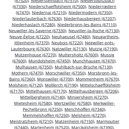
(67520)
,
Niedersteinbach (67510)
,
Niedersoultzbach
(67330)
,
Niederschaeffolsheim (67500)
,
Niederrœdern
(67470)
,
Niedernai (67210)
,
Niedermodern (67350)
,
Niederlauterbach (67630)
,
Niederhausbergen (67207)
,
Niederhaslach (67280)
,
Niederbronn-les-Bains (67110)
,
Neuwiller-lès-Saverne (67330)
,
Neuviller-la-Roche (67130)
,
Neuve-Église (67220)
,
Neuhaeusel (67480)
,
Neugartheim-
Ittlenheim (67370)
,
Neubois (67220)
,
Neewiller-près-
Lauterbourg (67630)
,
Natzwiller (67130)
,
Mutzig (67190)
,
Mutzenhouse (67270)
,
Muttersholtz (67600)
,
Mussig
(67600)
,
Mundolsheim (67450)
,
Munchhausen (67470)
,
Mulhausen (67350)
,
Muhlbach-sur-Bruche (67130)
,
Mothern (67470)
,
Morschwiller (67350)
,
Morsbronn-les-
Bains (67360)
,
Monswiller (67700)
,
Mommenheim (67670)
,
Molsheim (67120)
,
Mollkirch (67190)
,
Mittelschaeffolsheim
(67170)
,
Mittelhausen (67170)
,
Mittelhausbergen (67206)
,
Mittelbergheim (67140)
,
Minversheim (67270)
,
Mietesheim (67580)
,
Mertzwiller (67580)
,
Merkwiller-
Pechelbronn (67250)
,
Menchhoffen (67340)
,
Memmelshoffen (67250)
,
Melsheim (67270)
,
Meistratzheim (67210)
,
Matzenheim (67150)
,
Marmoutier
(67440)
,
Marlenheim (67520)
,
Marckolsheim (67390)
,