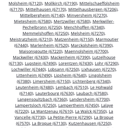
Molsheim (67120)
,
Mollkirch (67190)
,
Mittelschaeffolsheim
(67170)
,
Mittelhausen (67170)
,
Mittelhausbergen (67206)
,
Mittelbergheim (67140)
,
Minversheim (67270)
,
Mietesheim (67580)
,
Mertzwiller (67580)
,
Merkwiller-
Pechelbronn (67250)
,
Menchhoffen (67340)
,
Memmelshoffen (67250)
,
Melsheim (67270)
,
Meistratzheim (67210)
,
Matzenheim (67150)
,
Marmoutier
(67440)
,
Marlenheim (67520)
,
Marckolsheim (67390)
,
Maisonsgoutte (67220)
,
Maennolsheim (67700)
,
Mackwiller (67430)
,
Mackenheim (67390)
,
Lutzelhouse
(67130)
,
Lupstein (67490)
,
Lorentzen (67430)
,
Lohr (67290)
,
Lochwiller (67440)
,
Lobsann (67250)
,
Lixhausen (67270)
,
Littenheim (67490)
,
Lipsheim (67640)
,
Lingolsheim
(67380)
,
Limersheim (67150)
,
Lichtenberg (67340)
,
Leutenheim (67480)
,
Lembach (67510)
,
Le Hohwald
(67140)
,
Lauterbourg (67630)
,
Laubach (67580)
,
Langensoultzbach (67360)
,
Landersheim (67700)
,
Lampertsloch (67250)
,
Lampertheim (67450)
,
Lalaye
(67220)
,
La Wantzenau (67610)
,
La Walck (67350)
,
La
Vancelle (67730)
,
La Petite-Pierre (67290)
,
La Broque
(67570)
,
La Broque (67130)
,
Kutzenhausen (67250)
,