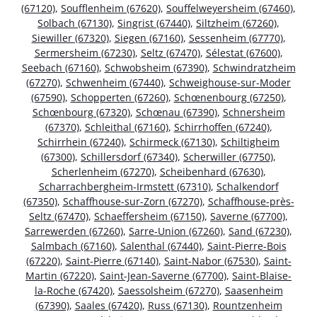
(67120)
,
Soufflenheim (67620)
,
Souffelweyersheim (67460)
,
Solbach (67130)
,
Singrist (67440)
,
Siltzheim (67260)
,
Siewiller (67320)
,
Siegen (67160)
,
Sessenheim (67770)
,
Sermersheim (67230)
,
Seltz (67470)
,
Sélestat (67600)
,
Seebach (67160)
,
Schwobsheim (67390)
,
Schwindratzheim
(67270)
,
Schwenheim (67440)
,
Schweighouse-sur-Moder
(67590)
,
Schopperten (67260)
,
Schœnenbourg (67250)
,
Schœnbourg (67320)
,
Schœnau (67390)
,
Schnersheim
(67370)
,
Schleithal (67160)
,
Schirrhoffen (67240)
,
Schirrhein (67240)
,
Schirmeck (67130)
,
Schiltigheim
(67300)
,
Schillersdorf (67340)
,
Scherwiller (67750)
,
Scherlenheim (67270)
,
Scheibenhard (67630)
,
Scharrachbergheim-Irmstett (67310)
,
Schalkendorf
(67350)
,
Schaffhouse-sur-Zorn (67270)
,
Schaffhouse-près-
Seltz (67470)
,
Schaeffersheim (67150)
,
Saverne (67700)
,
Sarrewerden (67260)
,
Sarre-Union (67260)
,
Sand (67230)
,
Salmbach (67160)
,
Salenthal (67440)
,
Saint-Pierre-Bois
(67220)
,
Saint-Pierre (67140)
,
Saint-Nabor (67530)
,
Saint-
Martin (67220)
,
Saint-Jean-Saverne (67700)
,
Saint-Blaise-
la-Roche (67420)
,
Saessolsheim (67270)
,
Saasenheim
(67390)
,
Saales (67420)
,
Russ (67130)
,
Rountzenheim