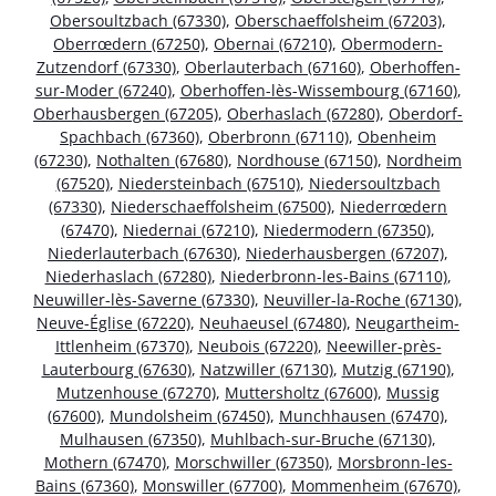
Obersoultzbach (67330)
,
Oberschaeffolsheim (67203)
,
Oberrœdern (67250)
,
Obernai (67210)
,
Obermodern-
Zutzendorf (67330)
,
Oberlauterbach (67160)
,
Oberhoffen-
sur-Moder (67240)
,
Oberhoffen-lès-Wissembourg (67160)
,
Oberhausbergen (67205)
,
Oberhaslach (67280)
,
Oberdorf-
Spachbach (67360)
,
Oberbronn (67110)
,
Obenheim
(67230)
,
Nothalten (67680)
,
Nordhouse (67150)
,
Nordheim
(67520)
,
Niedersteinbach (67510)
,
Niedersoultzbach
(67330)
,
Niederschaeffolsheim (67500)
,
Niederrœdern
(67470)
,
Niedernai (67210)
,
Niedermodern (67350)
,
Niederlauterbach (67630)
,
Niederhausbergen (67207)
,
Niederhaslach (67280)
,
Niederbronn-les-Bains (67110)
,
Neuwiller-lès-Saverne (67330)
,
Neuviller-la-Roche (67130)
,
Neuve-Église (67220)
,
Neuhaeusel (67480)
,
Neugartheim-
Ittlenheim (67370)
,
Neubois (67220)
,
Neewiller-près-
Lauterbourg (67630)
,
Natzwiller (67130)
,
Mutzig (67190)
,
Mutzenhouse (67270)
,
Muttersholtz (67600)
,
Mussig
(67600)
,
Mundolsheim (67450)
,
Munchhausen (67470)
,
Mulhausen (67350)
,
Muhlbach-sur-Bruche (67130)
,
Mothern (67470)
,
Morschwiller (67350)
,
Morsbronn-les-
Bains (67360)
,
Monswiller (67700)
,
Mommenheim (67670)
,