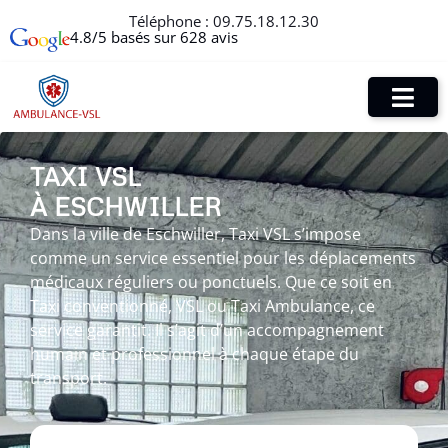
Téléphone :
09.75.18.12.30
4.8/5 basés sur 628 avis
TAXI VSL
À ESCHWILLER
Dans la ville de Eschwiller, Taxi VSL s’impose
comme un service essentiel pour les déplacements
médicaux réguliers ou ponctuels. Que ce soit en
Taxi conventionné, VSL ou Taxi Ambulance, ce
service garantit. Il s’agit d’un accompagnement
humain et professionnel à chaque étape du
transport.