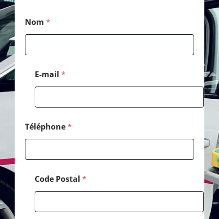
M
Nom
*
e
s
s
a
g
e
E-mail
*
P
o
s
t
a
l
Téléphone
*
*
Code Postal
*