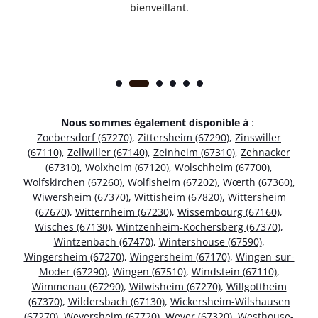
bienveillant.
Nous sommes également disponible à
:
Zoebersdorf (67270)
,
Zittersheim (67290)
,
Zinswiller
(67110)
,
Zellwiller (67140)
,
Zeinheim (67310)
,
Zehnacker
(67310)
,
Wolxheim (67120)
,
Wolschheim (67700)
,
Wolfskirchen (67260)
,
Wolfisheim (67202)
,
Wœrth (67360)
,
Wiwersheim (67370)
,
Wittisheim (67820)
,
Wittersheim
(67670)
,
Witternheim (67230)
,
Wissembourg (67160)
,
Wisches (67130)
,
Wintzenheim-Kochersberg (67370)
,
Wintzenbach (67470)
,
Wintershouse (67590)
,
Wingersheim (67270)
,
Wingersheim (67170)
,
Wingen-sur-
Moder (67290)
,
Wingen (67510)
,
Windstein (67110)
,
Wimmenau (67290)
,
Wilwisheim (67270)
,
Willgottheim
(67370)
,
Wildersbach (67130)
,
Wickersheim-Wilshausen
(67270)
,
Weyersheim (67720)
,
Weyer (67320)
,
Westhouse-