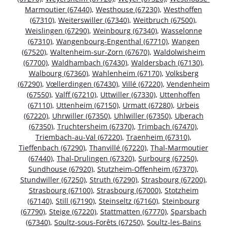
Marmoutier (67440)
,
Westhouse (67230)
,
Westhoffen
(67310)
,
Weiterswiller (67340)
,
Weitbruch (67500)
,
Weislingen (67290)
,
Weinbourg (67340)
,
Wasselonne
(67310)
,
Wangenbourg-Engenthal (67710)
,
Wangen
(67520)
,
Waltenheim-sur-Zorn (67670)
,
Waldolwisheim
(67700)
,
Waldhambach (67430)
,
Waldersbach (67130)
,
Walbourg (67360)
,
Wahlenheim (67170)
,
Volksberg
(67290)
,
Vœllerdingen (67430)
,
Villé (67220)
,
Vendenheim
(67550)
,
Valff (67210)
,
Uttwiller (67330)
,
Uttenhoffen
(67110)
,
Uttenheim (67150)
,
Urmatt (67280)
,
Urbeis
(67220)
,
Uhrwiller (67350)
,
Uhlwiller (67350)
,
Uberach
(67350)
,
Truchtersheim (67370)
,
Trimbach (67470)
,
Triembach-au-Val (67220)
,
Traenheim (67310)
,
Tieffenbach (67290)
,
Thanvillé (67220)
,
Thal-Marmoutier
(67440)
,
Thal-Drulingen (67320)
,
Surbourg (67250)
,
Sundhouse (67920)
,
Stutzheim-Offenheim (67370)
,
Stundwiller (67250)
,
Struth (67290)
,
Strasbourg (67200)
,
Strasbourg (67100)
,
Strasbourg (67000)
,
Stotzheim
(67140)
,
Still (67190)
,
Steinseltz (67160)
,
Steinbourg
(67790)
,
Steige (67220)
,
Stattmatten (67770)
,
Sparsbach
(67340)
,
Soultz-sous-Forêts (67250)
,
Soultz-les-Bains