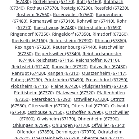
(67480)
,
Rottelsheim (67170)
,
Rott (67160)
,
Rothbach
(67340)
,
Rothau (67570)
,
Rosteig (67290)
,
Rossfeld (67230)
,
Rosheim (67560)
,
Rosenwiller (67560)
,
Roppenheim
(67480)
,
Romanswiller (67310)
,
Rohrwiller (67410)
,
Rohr
(67270)
,
Roeschwoog (67480)
,
Rittershoffen (67690)
,
Ringendorf (67350)
,
Ringeldorf (67350)
,
Rimsdorf (67260)
,
Riedseltz (67160)
,
Richtolsheim (67390)
,
Rhinau (67860)
,
Rexingen (67320)
,
Reutenbourg (67440)
,
Retschwiller
(67250)
,
Reipertswiller (67340)
,
Reinhardsmunster
(67440)
,
Reichstett (67116)
,
Reichshoffen (67110)
,
Reichsfeld (67140)
,
Rauwiller (67320)
,
Ratzwiller (67430)
,
Ranrupt (67420)
,
Rangen (67310)
,
Quatzenheim (67117)
,
Puberg (67290)
,
Printzheim (67490)
,
Preuschdorf (67250)
,
Plobsheim (67115)
,
Plaine (67420)
,
Pfulgriesheim (67370)
,
Pfettisheim (67370)
,
Pfalzweyer (67320)
,
Pfaffenhoffen
(67350)
,
Petersbach (67290)
,
Ottwiller (67320)
,
Ottrott
(67530)
,
Otterswiller (67700)
,
Ottersthal (67700)
,
Ostwald
(67540)
,
Osthouse (67150)
,
Osthoffen (67990)
,
Orschwiller
(67600)
,
Olwisheim (67170)
,
Ohnenheim (67390)
,
Ohlungen (67590)
,
Ohlungen (67170)
,
Offwiller (67340)
,
Offendorf (67850)
,
Oermingen (67970)
,
Odratzheim
(67520)
,
Obersteinbach (67510)
,
Obersteigen (67710)
,