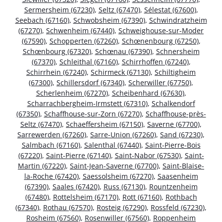
Sermersheim (67230)
,
Seltz (67470)
,
Sélestat (67600)
,
Seebach (67160)
,
Schwobsheim (67390)
,
Schwindratzheim
(67270)
,
Schwenheim (67440)
,
Schweighouse-sur-Moder
(67590)
,
Schopperten (67260)
,
Schœnenbourg (67250)
,
Schœnbourg (67320)
,
Schœnau (67390)
,
Schnersheim
(67370)
,
Schleithal (67160)
,
Schirrhoffen (67240)
,
Schirrhein (67240)
,
Schirmeck (67130)
,
Schiltigheim
(67300)
,
Schillersdorf (67340)
,
Scherwiller (67750)
,
Scherlenheim (67270)
,
Scheibenhard (67630)
,
Scharrachbergheim-Irmstett (67310)
,
Schalkendorf
(67350)
,
Schaffhouse-sur-Zorn (67270)
,
Schaffhouse-près-
Seltz (67470)
,
Schaeffersheim (67150)
,
Saverne (67700)
,
Sarrewerden (67260)
,
Sarre-Union (67260)
,
Sand (67230)
,
Salmbach (67160)
,
Salenthal (67440)
,
Saint-Pierre-Bois
(67220)
,
Saint-Pierre (67140)
,
Saint-Nabor (67530)
,
Saint-
Martin (67220)
,
Saint-Jean-Saverne (67700)
,
Saint-Blaise-
la-Roche (67420)
,
Saessolsheim (67270)
,
Saasenheim
(67390)
,
Saales (67420)
,
Russ (67130)
,
Rountzenheim
(67480)
,
Rottelsheim (67170)
,
Rott (67160)
,
Rothbach
(67340)
,
Rothau (67570)
,
Rosteig (67290)
,
Rossfeld (67230)
,
Rosheim (67560)
,
Rosenwiller (67560)
,
Roppenheim