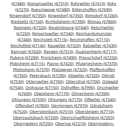
(67480)
,
Romanswiller (67310)
,
Rohrwiller (67410)
,
Rohr
(67270)
,
Roeschwoog (67480)
,
Rittershoffen (67690)
,
Ringendorf (67350)
,
Ringeldorf (67350)
,
Rimsdorf (67260)
,
Riedseltz (67160)
,
Richtolsheim (67390)
,
Rhinau (67860)
,
Rexingen (67320)
,
Reutenbourg (67440)
,
Retschwiller
(67250)
,
Reipertswiller (67340)
,
Reinhardsmunster
(67440)
,
Reichstett (67116)
,
Reichshoffen (67110)
,
Reichsfeld (67140)
,
Rauwiller (67320)
,
Ratzwiller (67430)
,
Ranrupt (67420)
,
Rangen (67310)
,
Quatzenheim (67117)
,
Puberg (67290)
,
Printzheim (67490)
,
Preuschdorf (67250)
,
Plobsheim (67115)
,
Plaine (67420)
,
Pfulgriesheim (67370)
,
Pfettisheim (67370)
,
Pfalzweyer (67320)
,
Pfaffenhoffen
(67350)
,
Petersbach (67290)
,
Ottwiller (67320)
,
Ottrott
(67530)
,
Otterswiller (67700)
,
Ottersthal (67700)
,
Ostwald
(67540)
,
Osthouse (67150)
,
Osthoffen (67990)
,
Orschwiller
(67600)
,
Olwisheim (67170)
,
Ohnenheim (67390)
,
Ohlungen (67590)
,
Ohlungen (67170)
,
Offwiller (67340)
,
Offendorf (67850)
,
Oermingen (67970)
,
Odratzheim
(67520)
,
Obersteinbach (67510)
,
Obersteigen (67710)
,
Obersoultzbach (67330)
,
Oberschaeffolsheim (67203)
,
Oberrœdern (67250)
,
Obernai (67210)
,
Obermodern-