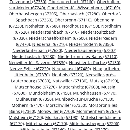
Zutzendorf (67330)
,
Oberlauterbach (67160)
,
Oberhoffen-
sur-Moder (67240)
,
Oberhoffen-lès-Wissembourg (67160)
,
Oberhausbergen (67205)
,
Oberhaslach (67280)
,
Oberdorf-
Spachbach (67360)
,
Oberbronn (67110)
,
Obenheim
(67230)
,
Nothalten (67680)
,
Nordhouse (67150)
,
Nordheim
(67520)
,
Niedersteinbach (67510)
,
Niedersoultzbach
(67330)
,
Niederschaeffolsheim (67500)
,
Niederrœdern
(67470)
,
Niedernai (67210)
,
Niedermodern (67350)
,
Niederlauterbach (67630)
,
Niederhausbergen (67207)
,
Niederhaslach (67280)
,
Niederbronn-les-Bains (67110)
,
Neuwiller-lès-Saverne (67330)
,
Neuviller-la-Roche (67130)
,
Neuve-Église (67220)
,
Neuhaeusel (67480)
,
Neugartheim-
Ittlenheim (67370)
,
Neubois (67220)
,
Neewiller-près-
Lauterbourg (67630)
,
Natzwiller (67130)
,
Mutzig (67190)
,
Mutzenhouse (67270)
,
Muttersholtz (67600)
,
Mussig
(67600)
,
Mundolsheim (67450)
,
Munchhausen (67470)
,
Mulhausen (67350)
,
Muhlbach-sur-Bruche (67130)
,
Mothern (67470)
,
Morschwiller (67350)
,
Morsbronn-les-
Bains (67360)
,
Monswiller (67700)
,
Mommenheim (67670)
,
Molsheim (67120)
,
Mollkirch (67190)
,
Mittelschaeffolsheim
(67170)
,
Mittelhausen (67170)
,
Mittelhausbergen (67206)
,
Mittelbergheim (67140)
,
Minversheim (67270)
,