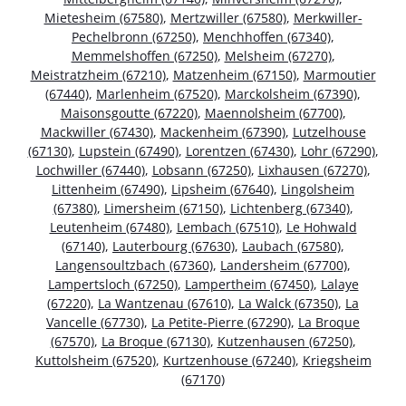
Mietesheim (67580)
,
Mertzwiller (67580)
,
Merkwiller-
Pechelbronn (67250)
,
Menchhoffen (67340)
,
Memmelshoffen (67250)
,
Melsheim (67270)
,
Meistratzheim (67210)
,
Matzenheim (67150)
,
Marmoutier
(67440)
,
Marlenheim (67520)
,
Marckolsheim (67390)
,
Maisonsgoutte (67220)
,
Maennolsheim (67700)
,
Mackwiller (67430)
,
Mackenheim (67390)
,
Lutzelhouse
(67130)
,
Lupstein (67490)
,
Lorentzen (67430)
,
Lohr (67290)
,
Lochwiller (67440)
,
Lobsann (67250)
,
Lixhausen (67270)
,
Littenheim (67490)
,
Lipsheim (67640)
,
Lingolsheim
(67380)
,
Limersheim (67150)
,
Lichtenberg (67340)
,
Leutenheim (67480)
,
Lembach (67510)
,
Le Hohwald
(67140)
,
Lauterbourg (67630)
,
Laubach (67580)
,
Langensoultzbach (67360)
,
Landersheim (67700)
,
Lampertsloch (67250)
,
Lampertheim (67450)
,
Lalaye
(67220)
,
La Wantzenau (67610)
,
La Walck (67350)
,
La
Vancelle (67730)
,
La Petite-Pierre (67290)
,
La Broque
(67570)
,
La Broque (67130)
,
Kutzenhausen (67250)
,
Kuttolsheim (67520)
,
Kurtzenhouse (67240)
,
Kriegsheim
(67170)