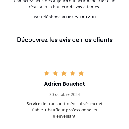
Contactez-nous dès aujourd’hui pour bénéficier d’un
résultat à la hauteur de vos attentes.
Par téléphone au
0
9.75.18.12.30
Découvrez les avis de nos clients
Adrien Bouchet
20 octobre 2024
rès
Service de transport médical sérieux et
Po
ice.
fiable. Chauffeur professionnel et
bienveillant.