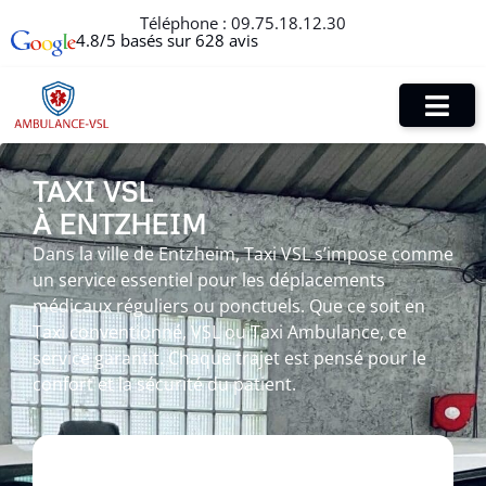
Téléphone :
09.75.18.12.30
4.8/5 basés sur 628 avis
TAXI VSL
À ENTZHEIM
Dans la ville de Entzheim, Taxi VSL s’impose comme
un service essentiel pour les déplacements
médicaux réguliers ou ponctuels. Que ce soit en
Taxi conventionné, VSL ou Taxi Ambulance, ce
service garantit. Chaque trajet est pensé pour le
confort et la sécurité du patient.