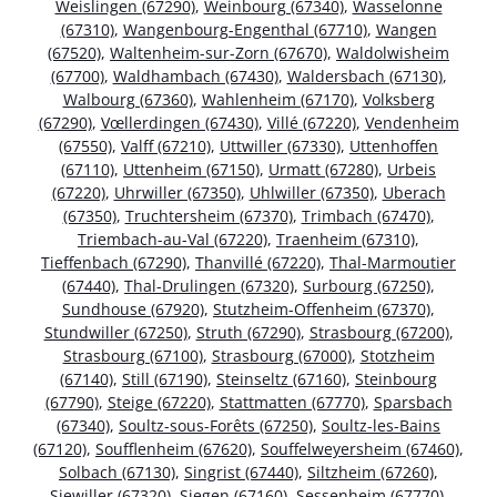
Weislingen (67290)
,
Weinbourg (67340)
,
Wasselonne
(67310)
,
Wangenbourg-Engenthal (67710)
,
Wangen
(67520)
,
Waltenheim-sur-Zorn (67670)
,
Waldolwisheim
(67700)
,
Waldhambach (67430)
,
Waldersbach (67130)
,
Walbourg (67360)
,
Wahlenheim (67170)
,
Volksberg
(67290)
,
Vœllerdingen (67430)
,
Villé (67220)
,
Vendenheim
(67550)
,
Valff (67210)
,
Uttwiller (67330)
,
Uttenhoffen
(67110)
,
Uttenheim (67150)
,
Urmatt (67280)
,
Urbeis
(67220)
,
Uhrwiller (67350)
,
Uhlwiller (67350)
,
Uberach
(67350)
,
Truchtersheim (67370)
,
Trimbach (67470)
,
Triembach-au-Val (67220)
,
Traenheim (67310)
,
Tieffenbach (67290)
,
Thanvillé (67220)
,
Thal-Marmoutier
(67440)
,
Thal-Drulingen (67320)
,
Surbourg (67250)
,
Sundhouse (67920)
,
Stutzheim-Offenheim (67370)
,
Stundwiller (67250)
,
Struth (67290)
,
Strasbourg (67200)
,
Strasbourg (67100)
,
Strasbourg (67000)
,
Stotzheim
(67140)
,
Still (67190)
,
Steinseltz (67160)
,
Steinbourg
(67790)
,
Steige (67220)
,
Stattmatten (67770)
,
Sparsbach
(67340)
,
Soultz-sous-Forêts (67250)
,
Soultz-les-Bains
(67120)
,
Soufflenheim (67620)
,
Souffelweyersheim (67460)
,
Solbach (67130)
,
Singrist (67440)
,
Siltzheim (67260)
,
Siewiller (67320)
,
Siegen (67160)
,
Sessenheim (67770)
,