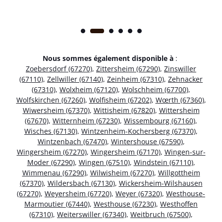
Nous sommes également disponible à
:
Zoebersdorf (67270)
,
Zittersheim (67290)
,
Zinswiller
(67110)
,
Zellwiller (67140)
,
Zeinheim (67310)
,
Zehnacker
(67310)
,
Wolxheim (67120)
,
Wolschheim (67700)
,
Wolfskirchen (67260)
,
Wolfisheim (67202)
,
Wœrth (67360)
,
Wiwersheim (67370)
,
Wittisheim (67820)
,
Wittersheim
(67670)
,
Witternheim (67230)
,
Wissembourg (67160)
,
Wisches (67130)
,
Wintzenheim-Kochersberg (67370)
,
Wintzenbach (67470)
,
Wintershouse (67590)
,
Wingersheim (67270)
,
Wingersheim (67170)
,
Wingen-sur-
Moder (67290)
,
Wingen (67510)
,
Windstein (67110)
,
Wimmenau (67290)
,
Wilwisheim (67270)
,
Willgottheim
(67370)
,
Wildersbach (67130)
,
Wickersheim-Wilshausen
(67270)
,
Weyersheim (67720)
,
Weyer (67320)
,
Westhouse-
Marmoutier (67440)
,
Westhouse (67230)
,
Westhoffen
(67310)
,
Weiterswiller (67340)
,
Weitbruch (67500)
,