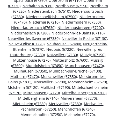
Spachbach (67360)
,
Oberbronn (67110)
,
Obenheim
(67230)
,
Nothalten (67680)
,
Nordhouse (67150)
,
Nordheim
(67520)
,
Niedersteinbach (67510)
,
Niedersoultzbach
(67330)
,
Niederschaeffolsheim (67500)
,
Niederrœdern
(67470)
,
Niedernai (67210)
,
Niedermodern (67350)
,
Niederlauterbach (67630)
,
Niederhausbergen (67207)
,
Niederhaslach (67280)
,
Niederbronn-les-Bains (67110)
,
Neuwiller-lès-Saverne (67330)
,
Neuviller-la-Roche (67130)
,
Neuve-Église (67220)
,
Neuhaeusel (67480)
,
Neugartheim-
Ittlenheim (67370)
,
Neubois (67220)
,
Neewiller-près-
Lauterbourg (67630)
,
Natzwiller (67130)
,
Mutzig (67190)
,
Mutzenhouse (67270)
,
Muttersholtz (67600)
,
Mussig
(67600)
,
Mundolsheim (67450)
,
Munchhausen (67470)
,
Mulhausen (67350)
,
Muhlbach-sur-Bruche (67130)
,
Mothern (67470)
,
Morschwiller (67350)
,
Morsbronn-les-
Bains (67360)
,
Monswiller (67700)
,
Mommenheim (67670)
,
Molsheim (67120)
,
Mollkirch (67190)
,
Mittelschaeffolsheim
(67170)
,
Mittelhausen (67170)
,
Mittelhausbergen (67206)
,
Mittelbergheim (67140)
,
Minversheim (67270)
,
Mietesheim (67580)
,
Mertzwiller (67580)
,
Merkwiller-
Pechelbronn (67250)
,
Menchhoffen (67340)
,
Memmelshoffen (67250)
,
Melsheim (67270)
,