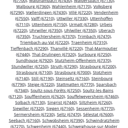
(67700)
,
Waldhambach (67430)
,
Waldersbach (67130)
,
Walbourg (67360)
,
Wahlenheim (67170)
,
Volksberg
(67290)
,
Vœllerdingen (67430)
,
Villé (67220)
,
Vendenheim
(67550)
,
Valff (67210)
,
Uttwiller (67330)
,
Uttenhoffen
(67110)
,
Uttenheim (67150)
,
Urmatt (67280)
,
Urbeis
(67220)
,
Uhrwiller (67350)
,
Uhlwiller (67350)
,
Uberach
(67350)
,
Truchtersheim (67370)
,
Trimbach (67470)
,
Triembach-au-Val (67220)
,
Traenheim (67310)
,
Tieffenbach (67290)
,
Thanvillé (67220)
,
Thal-Marmoutier
(67440)
,
Thal-Drulingen (67320)
,
Surbourg (67250)
,
Sundhouse (67920)
,
Stutzheim-Offenheim (67370)
,
Stundwiller (67250)
,
Struth (67290)
,
Strasbourg (67200)
,
Strasbourg (67100)
,
Strasbourg (67000)
,
Stotzheim
(67140)
,
Still (67190)
,
Steinseltz (67160)
,
Steinbourg
(67790)
,
Steige (67220)
,
Stattmatten (67770)
,
Sparsbach
(67340)
,
Soultz-sous-Forêts (67250)
,
Soultz-les-Bains
(67120)
,
Soufflenheim (67620)
,
Souffelweyersheim (67460)
,
Solbach (67130)
,
Singrist (67440)
,
Siltzheim (67260)
,
Siewiller (67320)
,
Siegen (67160)
,
Sessenheim (67770)
,
Sermersheim (67230)
,
Seltz (67470)
,
Sélestat (67600)
,
Seebach (67160)
,
Schwobsheim (67390)
,
Schwindratzheim
(67270)
,
Schwenheim (67440)
,
Schweighouse-sur-Moder