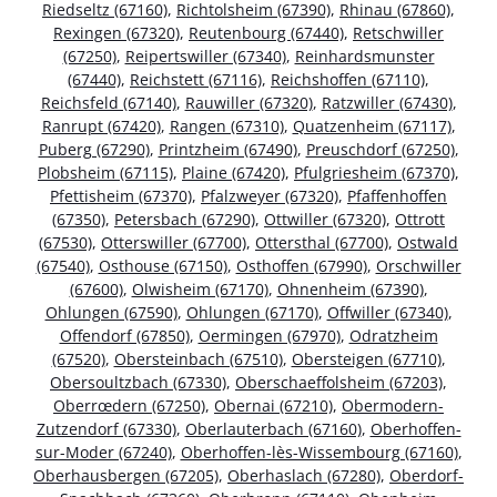
Riedseltz (67160)
,
Richtolsheim (67390)
,
Rhinau (67860)
,
Rexingen (67320)
,
Reutenbourg (67440)
,
Retschwiller
(67250)
,
Reipertswiller (67340)
,
Reinhardsmunster
(67440)
,
Reichstett (67116)
,
Reichshoffen (67110)
,
Reichsfeld (67140)
,
Rauwiller (67320)
,
Ratzwiller (67430)
,
Ranrupt (67420)
,
Rangen (67310)
,
Quatzenheim (67117)
,
Puberg (67290)
,
Printzheim (67490)
,
Preuschdorf (67250)
,
Plobsheim (67115)
,
Plaine (67420)
,
Pfulgriesheim (67370)
,
Pfettisheim (67370)
,
Pfalzweyer (67320)
,
Pfaffenhoffen
(67350)
,
Petersbach (67290)
,
Ottwiller (67320)
,
Ottrott
(67530)
,
Otterswiller (67700)
,
Ottersthal (67700)
,
Ostwald
(67540)
,
Osthouse (67150)
,
Osthoffen (67990)
,
Orschwiller
(67600)
,
Olwisheim (67170)
,
Ohnenheim (67390)
,
Ohlungen (67590)
,
Ohlungen (67170)
,
Offwiller (67340)
,
Offendorf (67850)
,
Oermingen (67970)
,
Odratzheim
(67520)
,
Obersteinbach (67510)
,
Obersteigen (67710)
,
Obersoultzbach (67330)
,
Oberschaeffolsheim (67203)
,
Oberrœdern (67250)
,
Obernai (67210)
,
Obermodern-
Zutzendorf (67330)
,
Oberlauterbach (67160)
,
Oberhoffen-
sur-Moder (67240)
,
Oberhoffen-lès-Wissembourg (67160)
,
Oberhausbergen (67205)
,
Oberhaslach (67280)
,
Oberdorf-