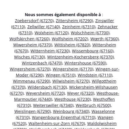
Nous sommes également disponible à
:
Zoebersdorf (67270)
,
Zittersheim (67290)
,
Zinswiller
(67110)
,
Zellwiller (67140)
,
Zeinheim (67310)
,
Zehnacker
(67310)
,
Wolxheim (67120)
,
Wolschheim (67700)
,
Wolfskirchen (67260)
,
Wolfisheim (67202)
,
Wœrth (67360)
,
Wiwersheim (67370)
,
Wittisheim (67820)
,
Wittersheim
(67670)
,
Witternheim (67230)
,
Wissembourg (67160)
,
Wisches (67130)
,
Wintzenheim-Kochersberg (67370)
,
Wintzenbach (67470)
,
Wintershouse (67590)
,
Wingersheim (67270)
,
Wingersheim (67170)
,
Wingen-sur-
Moder (67290)
,
Wingen (67510)
,
Windstein (67110)
,
Wimmenau (67290)
,
Wilwisheim (67270)
,
Willgottheim
(67370)
,
Wildersbach (67130)
,
Wickersheim-Wilshausen
(67270)
,
Weyersheim (67720)
,
Weyer (67320)
,
Westhouse-
Marmoutier (67440)
,
Westhouse (67230)
,
Westhoffen
(67310)
,
Weiterswiller (67340)
,
Weitbruch (67500)
,
Weislingen (67290)
,
Weinbourg (67340)
,
Wasselonne
(67310)
,
Wangenbourg-Engenthal (67710)
,
Wangen
(67520)
,
Waltenheim-sur-Zorn (67670)
,
Waldolwisheim