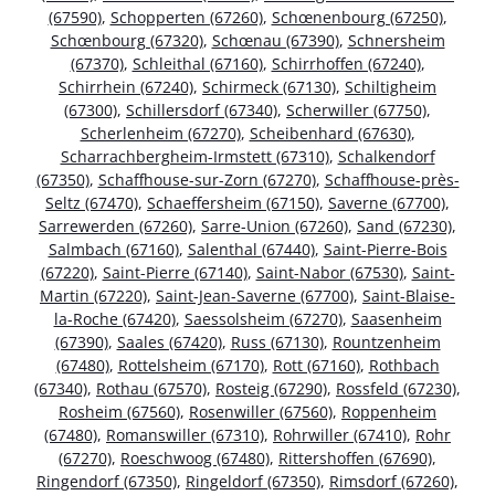
(67590)
,
Schopperten (67260)
,
Schœnenbourg (67250)
,
Schœnbourg (67320)
,
Schœnau (67390)
,
Schnersheim
(67370)
,
Schleithal (67160)
,
Schirrhoffen (67240)
,
Schirrhein (67240)
,
Schirmeck (67130)
,
Schiltigheim
(67300)
,
Schillersdorf (67340)
,
Scherwiller (67750)
,
Scherlenheim (67270)
,
Scheibenhard (67630)
,
Scharrachbergheim-Irmstett (67310)
,
Schalkendorf
(67350)
,
Schaffhouse-sur-Zorn (67270)
,
Schaffhouse-près-
Seltz (67470)
,
Schaeffersheim (67150)
,
Saverne (67700)
,
Sarrewerden (67260)
,
Sarre-Union (67260)
,
Sand (67230)
,
Salmbach (67160)
,
Salenthal (67440)
,
Saint-Pierre-Bois
(67220)
,
Saint-Pierre (67140)
,
Saint-Nabor (67530)
,
Saint-
Martin (67220)
,
Saint-Jean-Saverne (67700)
,
Saint-Blaise-
la-Roche (67420)
,
Saessolsheim (67270)
,
Saasenheim
(67390)
,
Saales (67420)
,
Russ (67130)
,
Rountzenheim
(67480)
,
Rottelsheim (67170)
,
Rott (67160)
,
Rothbach
(67340)
,
Rothau (67570)
,
Rosteig (67290)
,
Rossfeld (67230)
,
Rosheim (67560)
,
Rosenwiller (67560)
,
Roppenheim
(67480)
,
Romanswiller (67310)
,
Rohrwiller (67410)
,
Rohr
(67270)
,
Roeschwoog (67480)
,
Rittershoffen (67690)
,
Ringendorf (67350)
,
Ringeldorf (67350)
,
Rimsdorf (67260)
,