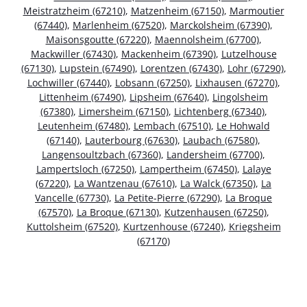
Meistratzheim (67210)
,
Matzenheim (67150)
,
Marmoutier
(67440)
,
Marlenheim (67520)
,
Marckolsheim (67390)
,
Maisonsgoutte (67220)
,
Maennolsheim (67700)
,
Mackwiller (67430)
,
Mackenheim (67390)
,
Lutzelhouse
(67130)
,
Lupstein (67490)
,
Lorentzen (67430)
,
Lohr (67290)
,
Lochwiller (67440)
,
Lobsann (67250)
,
Lixhausen (67270)
,
Littenheim (67490)
,
Lipsheim (67640)
,
Lingolsheim
(67380)
,
Limersheim (67150)
,
Lichtenberg (67340)
,
Leutenheim (67480)
,
Lembach (67510)
,
Le Hohwald
(67140)
,
Lauterbourg (67630)
,
Laubach (67580)
,
Langensoultzbach (67360)
,
Landersheim (67700)
,
Lampertsloch (67250)
,
Lampertheim (67450)
,
Lalaye
(67220)
,
La Wantzenau (67610)
,
La Walck (67350)
,
La
Vancelle (67730)
,
La Petite-Pierre (67290)
,
La Broque
(67570)
,
La Broque (67130)
,
Kutzenhausen (67250)
,
Kuttolsheim (67520)
,
Kurtzenhouse (67240)
,
Kriegsheim
(67170)