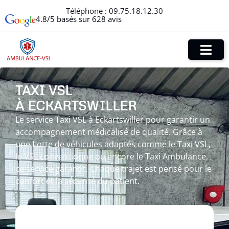
Téléphone :
09.75.18.12.30
4.8/5 basés sur 628 avis
TAXI VSL
À ECKARTSWILLER
Le service Taxi VSL à Eckartswiller pour garantir un
accompagnement médicalisé de qualité. Grâce à
une flotte de véhicules adaptés comme le Taxi VSL,
le VSL conventionné ou encore le Taxi Ambulance,
ce service garantit. Chaque trajet est pensé pour le
confort et la sécurité du patient.