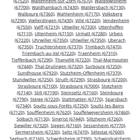
(67520)
,
Waltenheim-sur-Zorn (67670)
,
Waldolwisheim
(67700)
,
Waldhambach (67430)
,
Waldersbach (67130)
,
Walbourg (67360)
,
Wahlenheim (67170)
,
Volksberg
(67290)
,
Vœllerdingen (67430)
,
Villé (67220)
,
Vendenheim
(67550)
,
Valff (67210)
,
Uttwiller (67330)
,
Uttenhoffen
(67110)
,
Uttenheim (67150)
,
Urmatt (67280)
,
Urbeis
(67220)
,
Uhrwiller (67350)
,
Uhlwiller (67350)
,
Uberach
(67350)
,
Truchtersheim (67370)
,
Trimbach (67470)
,
Triembach-au-Val (67220)
,
Traenheim (67310)
,
Tieffenbach (67290)
,
Thanvillé (67220)
,
Thal-Marmoutier
(67440)
,
Thal-Drulingen (67320)
,
Surbourg (67250)
,
Sundhouse (67920)
,
Stutzheim-Offenheim (67370)
,
Stundwiller (67250)
,
Struth (67290)
,
Strasbourg (67200)
,
Strasbourg (67100)
,
Strasbourg (67000)
,
Stotzheim
(67140)
,
Still (67190)
,
Steinseltz (67160)
,
Steinbourg
(67790)
,
Steige (67220)
,
Stattmatten (67770)
,
Sparsbach
(67340)
,
Soultz-sous-Forêts (67250)
,
Soultz-les-Bains
(67120)
,
Soufflenheim (67620)
,
Souffelweyersheim (67460)
,
Solbach (67130)
,
Singrist (67440)
,
Siltzheim (67260)
,
Siewiller (67320)
,
Siegen (67160)
,
Sessenheim (67770)
,
Sermersheim (67230)
,
Seltz (67470)
,
Sélestat (67600)
,
Seebach (67160)
,
Schwobsheim (67390)
,
Schwindratzheim