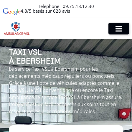
Téléphone :
09.75.18.12.30
4.8/5 basés sur 628 avis
TAXI VSL
À EBERSHEIM
Le service Taxi VSL à Ebersheim pour les
déplacements médicaux réguliers ou ponctuels.
Grâce à une flotte de véhicules adaptés comme le
Taxi VSL, le VSL conventionné ou encore le Taxi
Ambulance, le service Taxi VSL à Ebersheim assure.
L’objectif est de faciliter l’accès aux soins tout en
respectant les prescriptions médicales.