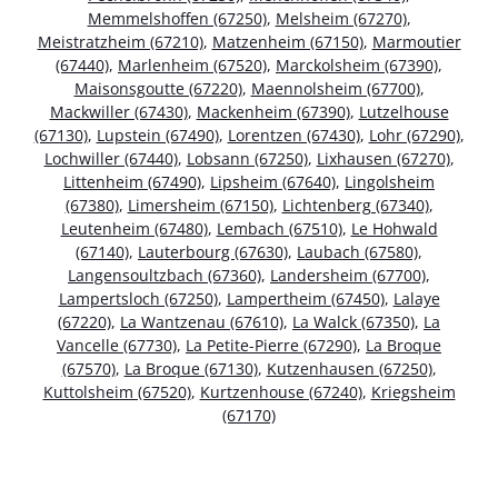
Memmelshoffen (67250)
,
Melsheim (67270)
,
Meistratzheim (67210)
,
Matzenheim (67150)
,
Marmoutier
(67440)
,
Marlenheim (67520)
,
Marckolsheim (67390)
,
Maisonsgoutte (67220)
,
Maennolsheim (67700)
,
Mackwiller (67430)
,
Mackenheim (67390)
,
Lutzelhouse
(67130)
,
Lupstein (67490)
,
Lorentzen (67430)
,
Lohr (67290)
,
Lochwiller (67440)
,
Lobsann (67250)
,
Lixhausen (67270)
,
Littenheim (67490)
,
Lipsheim (67640)
,
Lingolsheim
(67380)
,
Limersheim (67150)
,
Lichtenberg (67340)
,
Leutenheim (67480)
,
Lembach (67510)
,
Le Hohwald
(67140)
,
Lauterbourg (67630)
,
Laubach (67580)
,
Langensoultzbach (67360)
,
Landersheim (67700)
,
Lampertsloch (67250)
,
Lampertheim (67450)
,
Lalaye
(67220)
,
La Wantzenau (67610)
,
La Walck (67350)
,
La
Vancelle (67730)
,
La Petite-Pierre (67290)
,
La Broque
(67570)
,
La Broque (67130)
,
Kutzenhausen (67250)
,
Kuttolsheim (67520)
,
Kurtzenhouse (67240)
,
Kriegsheim
(67170)