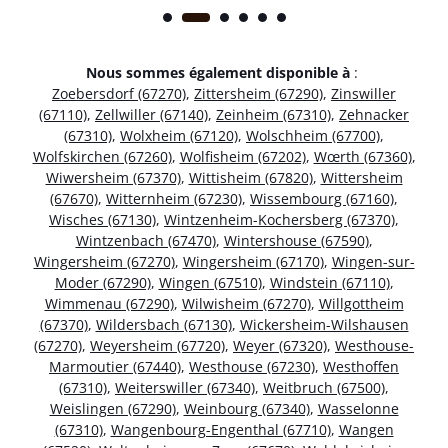
Nous sommes également disponible à
:
Zoebersdorf (67270)
,
Zittersheim (67290)
,
Zinswiller
(67110)
,
Zellwiller (67140)
,
Zeinheim (67310)
,
Zehnacker
(67310)
,
Wolxheim (67120)
,
Wolschheim (67700)
,
Wolfskirchen (67260)
,
Wolfisheim (67202)
,
Wœrth (67360)
,
Wiwersheim (67370)
,
Wittisheim (67820)
,
Wittersheim
(67670)
,
Witternheim (67230)
,
Wissembourg (67160)
,
Wisches (67130)
,
Wintzenheim-Kochersberg (67370)
,
Wintzenbach (67470)
,
Wintershouse (67590)
,
Wingersheim (67270)
,
Wingersheim (67170)
,
Wingen-sur-
Moder (67290)
,
Wingen (67510)
,
Windstein (67110)
,
Wimmenau (67290)
,
Wilwisheim (67270)
,
Willgottheim
(67370)
,
Wildersbach (67130)
,
Wickersheim-Wilshausen
(67270)
,
Weyersheim (67720)
,
Weyer (67320)
,
Westhouse-
Marmoutier (67440)
,
Westhouse (67230)
,
Westhoffen
(67310)
,
Weiterswiller (67340)
,
Weitbruch (67500)
,
Weislingen (67290)
,
Weinbourg (67340)
,
Wasselonne
(67310)
,
Wangenbourg-Engenthal (67710)
,
Wangen