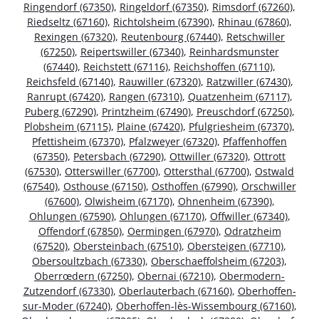
Ringendorf (67350)
,
Ringeldorf (67350)
,
Rimsdorf (67260)
,
Riedseltz (67160)
,
Richtolsheim (67390)
,
Rhinau (67860)
,
Rexingen (67320)
,
Reutenbourg (67440)
,
Retschwiller
(67250)
,
Reipertswiller (67340)
,
Reinhardsmunster
(67440)
,
Reichstett (67116)
,
Reichshoffen (67110)
,
Reichsfeld (67140)
,
Rauwiller (67320)
,
Ratzwiller (67430)
,
Ranrupt (67420)
,
Rangen (67310)
,
Quatzenheim (67117)
,
Puberg (67290)
,
Printzheim (67490)
,
Preuschdorf (67250)
,
Plobsheim (67115)
,
Plaine (67420)
,
Pfulgriesheim (67370)
,
Pfettisheim (67370)
,
Pfalzweyer (67320)
,
Pfaffenhoffen
(67350)
,
Petersbach (67290)
,
Ottwiller (67320)
,
Ottrott
(67530)
,
Otterswiller (67700)
,
Ottersthal (67700)
,
Ostwald
(67540)
,
Osthouse (67150)
,
Osthoffen (67990)
,
Orschwiller
(67600)
,
Olwisheim (67170)
,
Ohnenheim (67390)
,
Ohlungen (67590)
,
Ohlungen (67170)
,
Offwiller (67340)
,
Offendorf (67850)
,
Oermingen (67970)
,
Odratzheim
(67520)
,
Obersteinbach (67510)
,
Obersteigen (67710)
,
Obersoultzbach (67330)
,
Oberschaeffolsheim (67203)
,
Oberrœdern (67250)
,
Obernai (67210)
,
Obermodern-
Zutzendorf (67330)
,
Oberlauterbach (67160)
,
Oberhoffen-
sur-Moder (67240)
,
Oberhoffen-lès-Wissembourg (67160)
,