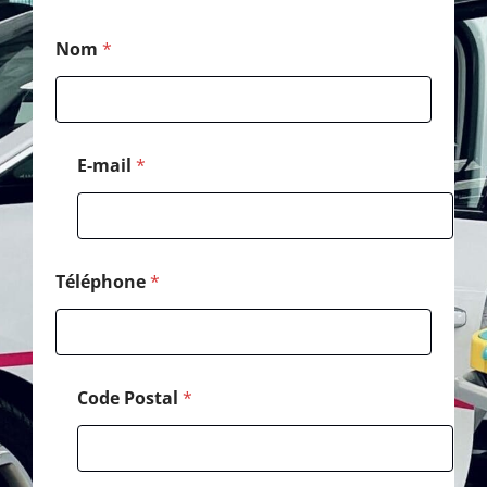
*
Nom
*
N
o
m
M
e
s
E-mail
*
s
a
g
e
Téléphone
*
Code Postal
*