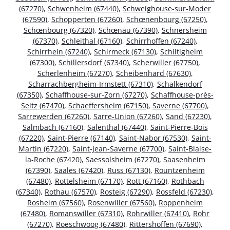
(67270)
,
Schwenheim (67440)
,
Schweighouse-sur-Moder
(67590)
,
Schopperten (67260)
,
Schœnenbourg (67250)
,
Schœnbourg (67320)
,
Schœnau (67390)
,
Schnersheim
(67370)
,
Schleithal (67160)
,
Schirrhoffen (67240)
,
Schirrhein (67240)
,
Schirmeck (67130)
,
Schiltigheim
(67300)
,
Schillersdorf (67340)
,
Scherwiller (67750)
,
Scherlenheim (67270)
,
Scheibenhard (67630)
,
Scharrachbergheim-Irmstett (67310)
,
Schalkendorf
(67350)
,
Schaffhouse-sur-Zorn (67270)
,
Schaffhouse-près-
Seltz (67470)
,
Schaeffersheim (67150)
,
Saverne (67700)
,
Sarrewerden (67260)
,
Sarre-Union (67260)
,
Sand (67230)
,
Salmbach (67160)
,
Salenthal (67440)
,
Saint-Pierre-Bois
(67220)
,
Saint-Pierre (67140)
,
Saint-Nabor (67530)
,
Saint-
Martin (67220)
,
Saint-Jean-Saverne (67700)
,
Saint-Blaise-
la-Roche (67420)
,
Saessolsheim (67270)
,
Saasenheim
(67390)
,
Saales (67420)
,
Russ (67130)
,
Rountzenheim
(67480)
,
Rottelsheim (67170)
,
Rott (67160)
,
Rothbach
(67340)
,
Rothau (67570)
,
Rosteig (67290)
,
Rossfeld (67230)
,
Rosheim (67560)
,
Rosenwiller (67560)
,
Roppenheim
(67480)
,
Romanswiller (67310)
,
Rohrwiller (67410)
,
Rohr
(67270)
,
Roeschwoog (67480)
,
Rittershoffen (67690)
,