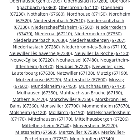
Oberhausbergen (67205)
,
Oberhaslach (67280)
,
Oberdorf-
Spachbach (67360)
,
Oberbronn (67110)
,
Obenheim
(67230)
,
Nothalten (67680)
,
Nordhouse (67150)
,
Nordheim
(67520)
,
Niedersteinbach (67510)
,
Niedersoultzbach
(67330)
,
Niederschaeffolsheim (67500)
,
Niederrœdern
(67470)
,
Niedernai (67210)
,
Niedermodern (67350)
,
Niederlauterbach (67630)
,
Niederhausbergen (67207)
,
Niederhaslach (67280)
,
Niederbronn-les-Bains (67110)
,
Neuwiller-lès-Saverne (67330)
,
Neuviller-la-Roche (67130)
,
Neuve-Église (67220)
,
Neuhaeusel (67480)
,
Neugartheim-
Ittlenheim (67370)
,
Neubois (67220)
,
Neewiller-près-
Lauterbourg (67630)
,
Natzwiller (67130)
,
Mutzig (67190)
,
Mutzenhouse (67270)
,
Muttersholtz (67600)
,
Mussig
(67600)
,
Mundolsheim (67450)
,
Munchhausen (67470)
,
Mulhausen (67350)
,
Muhlbach-sur-Bruche (67130)
,
Mothern (67470)
,
Morschwiller (67350)
,
Morsbronn-les-
Bains (67360)
,
Monswiller (67700)
,
Mommenheim (67670)
,
Molsheim (67120)
,
Mollkirch (67190)
,
Mittelschaeffolsheim
(67170)
,
Mittelhausen (67170)
,
Mittelhausbergen (67206)
,
Mittelbergheim (67140)
,
Minversheim (67270)
,
Mietesheim (67580)
,
Mertzwiller (67580)
,
Merkwiller-
Pechelbronn (67250)
,
Menchhoffen (67340)
,