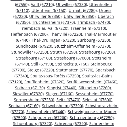
(67550)
,
Valff (67210)
,
Uttwiller (67330)
,
Uttenhoffen
(67110)
,
Uttenheim (67150)
,
Urmatt (67280)
,
Urbeis
(67220)
,
Uhrwiller (67350)
,
Uhlwiller (67350)
,
Uberach
(67350)
,
Truchtersheim (67370)
,
Trimbach (67470)
,
Triembach-au-Val (67220)
,
Traenheim (67310)
,
Tieffenbach (67290)
,
Thanvillé (67220)
,
Thal-Marmoutier
(67440)
,
Thal-Drulingen (67320)
,
Surbourg (67250)
,
Sundhouse (67920)
,
Stutzheim-Offenheim (67370)
,
Stundwiller (67250)
,
Struth (67290)
,
Strasbourg (67200)
,
Strasbourg (67100)
,
Strasbourg (67000)
,
Stotzheim
(67140)
,
Still (67190)
,
Steinseltz (67160)
,
Steinbourg
(67790)
,
Steige (67220)
,
Stattmatten (67770)
,
Sparsbach
(67340)
,
Soultz-sous-Forêts (67250)
,
Soultz-les-Bains
(67120)
,
Soufflenheim (67620)
,
Souffelweyersheim (67460)
,
Solbach (67130)
,
Singrist (67440)
,
Siltzheim (67260)
,
Siewiller (67320)
,
Siegen (67160)
,
Sessenheim (67770)
,
Sermersheim (67230)
,
Seltz (67470)
,
Sélestat (67600)
,
Seebach (67160)
,
Schwobsheim (67390)
,
Schwindratzheim
(67270)
,
Schwenheim (67440)
,
Schweighouse-sur-Moder
(67590)
,
Schopperten (67260)
,
Schœnenbourg (67250)
,
Schœnbourg (67320)
,
Schœnau (67390)
,
Schnersheim