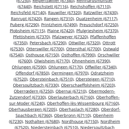
(67250)
,
Reipertswiller (67340)
,
Reinhardsmunster
(67440)
,
Reichstett (67116)
,
Reichshoffen (67110)
,
Reichsfeld (67140)
,
Rauwiller (67320)
,
Ratzwiller (67430)
,
Ranrupt (67420)
,
Rangen (67310)
,
Quatzenheim (67117)
,
Puberg (67290)
,
Printzheim (67490)
,
Preuschdorf (67250)
,
Plobsheim (67115)
,
Plaine (67420)
,
Pfulgriesheim (67370)
,
Pfettisheim (67370)
,
Pfalzweyer (67320)
,
Pfaffenhoffen
(67350)
,
Petersbach (67290)
,
Ottwiller (67320)
,
Ottrott
(67530)
,
Otterswiller (67700)
,
Ottersthal (67700)
,
Ostwald
(67540)
,
Osthouse (67150)
,
Osthoffen (67990)
,
Orschwiller
(67600)
,
Olwisheim (67170)
,
Ohnenheim (67390)
,
Ohlungen (67590)
,
Ohlungen (67170)
,
Offwiller (67340)
,
Offendorf (67850)
,
Oermingen (67970)
,
Odratzheim
(67520)
,
Obersteinbach (67510)
,
Obersteigen (67710)
,
Obersoultzbach (67330)
,
Oberschaeffolsheim (67203)
,
Oberrœdern (67250)
,
Obernai (67210)
,
Obermodern-
Zutzendorf (67330)
,
Oberlauterbach (67160)
,
Oberhoffen-
sur-Moder (67240)
,
Oberhoffen-lès-Wissembourg (67160)
,
Oberhausbergen (67205)
,
Oberhaslach (67280)
,
Oberdorf-
Spachbach (67360)
,
Oberbronn (67110)
,
Obenheim
(67230)
,
Nothalten (67680)
,
Nordhouse (67150)
,
Nordheim
(67520)
,
Niedersteinbach (67510)
,
Niedersoultzbach