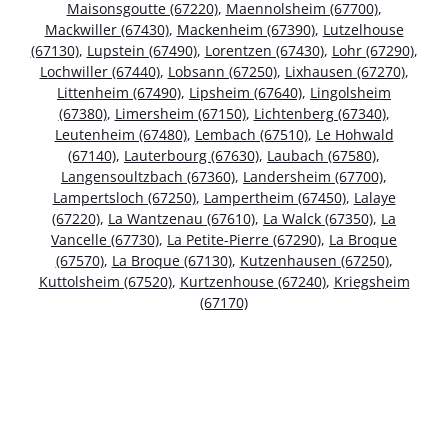
Maisonsgoutte (67220)
,
Maennolsheim (67700)
,
Mackwiller (67430)
,
Mackenheim (67390)
,
Lutzelhouse
(67130)
,
Lupstein (67490)
,
Lorentzen (67430)
,
Lohr (67290)
,
Lochwiller (67440)
,
Lobsann (67250)
,
Lixhausen (67270)
,
Littenheim (67490)
,
Lipsheim (67640)
,
Lingolsheim
(67380)
,
Limersheim (67150)
,
Lichtenberg (67340)
,
Leutenheim (67480)
,
Lembach (67510)
,
Le Hohwald
(67140)
,
Lauterbourg (67630)
,
Laubach (67580)
,
Langensoultzbach (67360)
,
Landersheim (67700)
,
Lampertsloch (67250)
,
Lampertheim (67450)
,
Lalaye
(67220)
,
La Wantzenau (67610)
,
La Walck (67350)
,
La
Vancelle (67730)
,
La Petite-Pierre (67290)
,
La Broque
(67570)
,
La Broque (67130)
,
Kutzenhausen (67250)
,
Kuttolsheim (67520)
,
Kurtzenhouse (67240)
,
Kriegsheim
(67170)