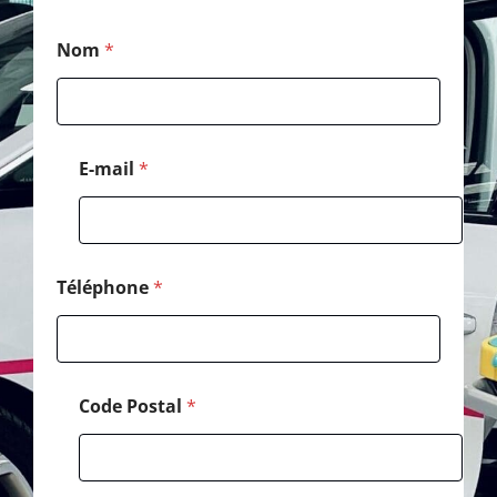
N
Nom
*
o
m
*
*
E-mail
*
Téléphone
*
Code Postal
*