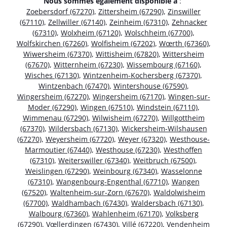
Nous sommes également disponible à
:
Zoebersdorf (67270)
,
Zittersheim (67290)
,
Zinswiller
(67110)
,
Zellwiller (67140)
,
Zeinheim (67310)
,
Zehnacker
(67310)
,
Wolxheim (67120)
,
Wolschheim (67700)
,
Wolfskirchen (67260)
,
Wolfisheim (67202)
,
Wœrth (67360)
,
Wiwersheim (67370)
,
Wittisheim (67820)
,
Wittersheim
(67670)
,
Witternheim (67230)
,
Wissembourg (67160)
,
Wisches (67130)
,
Wintzenheim-Kochersberg (67370)
,
Wintzenbach (67470)
,
Wintershouse (67590)
,
Wingersheim (67270)
,
Wingersheim (67170)
,
Wingen-sur-
Moder (67290)
,
Wingen (67510)
,
Windstein (67110)
,
Wimmenau (67290)
,
Wilwisheim (67270)
,
Willgottheim
(67370)
,
Wildersbach (67130)
,
Wickersheim-Wilshausen
(67270)
,
Weyersheim (67720)
,
Weyer (67320)
,
Westhouse-
Marmoutier (67440)
,
Westhouse (67230)
,
Westhoffen
(67310)
,
Weiterswiller (67340)
,
Weitbruch (67500)
,
Weislingen (67290)
,
Weinbourg (67340)
,
Wasselonne
(67310)
,
Wangenbourg-Engenthal (67710)
,
Wangen
(67520)
,
Waltenheim-sur-Zorn (67670)
,
Waldolwisheim
(67700)
,
Waldhambach (67430)
,
Waldersbach (67130)
,
Walbourg (67360)
,
Wahlenheim (67170)
,
Volksberg
(67290)
,
Vœllerdingen (67430)
,
Villé (67220)
,
Vendenheim