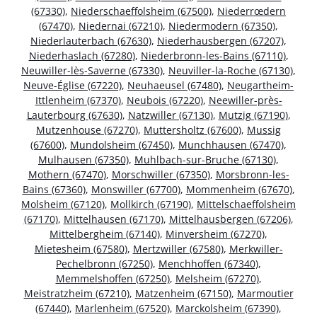
(67330)
,
Niederschaeffolsheim (67500)
,
Niederrœdern
(67470)
,
Niedernai (67210)
,
Niedermodern (67350)
,
Niederlauterbach (67630)
,
Niederhausbergen (67207)
,
Niederhaslach (67280)
,
Niederbronn-les-Bains (67110)
,
Neuwiller-lès-Saverne (67330)
,
Neuviller-la-Roche (67130)
,
Neuve-Église (67220)
,
Neuhaeusel (67480)
,
Neugartheim-
Ittlenheim (67370)
,
Neubois (67220)
,
Neewiller-près-
Lauterbourg (67630)
,
Natzwiller (67130)
,
Mutzig (67190)
,
Mutzenhouse (67270)
,
Muttersholtz (67600)
,
Mussig
(67600)
,
Mundolsheim (67450)
,
Munchhausen (67470)
,
Mulhausen (67350)
,
Muhlbach-sur-Bruche (67130)
,
Mothern (67470)
,
Morschwiller (67350)
,
Morsbronn-les-
Bains (67360)
,
Monswiller (67700)
,
Mommenheim (67670)
,
Molsheim (67120)
,
Mollkirch (67190)
,
Mittelschaeffolsheim
(67170)
,
Mittelhausen (67170)
,
Mittelhausbergen (67206)
,
Mittelbergheim (67140)
,
Minversheim (67270)
,
Mietesheim (67580)
,
Mertzwiller (67580)
,
Merkwiller-
Pechelbronn (67250)
,
Menchhoffen (67340)
,
Memmelshoffen (67250)
,
Melsheim (67270)
,
Meistratzheim (67210)
,
Matzenheim (67150)
,
Marmoutier
(67440)
,
Marlenheim (67520)
,
Marckolsheim (67390)
,