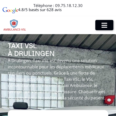
Téléphone :
09.75.18.12.30
4.8/5 basés sur 628 avis
TAXI VSL
À DRULINGEN
À Drulingen, Taxi VSL est devenu une solution
incontournable pour les déplacements médicaux
réguliers ou ponctuels. Grâce à une flotte de
véhicules adaptés comme le Taxi VSL, le VSL
conventionné ou encore le Taxi Ambulance, le
service Taxi VSL à Drulingen assure. Chaque trajet
est pensé pour le confort et la sécurité du patient.