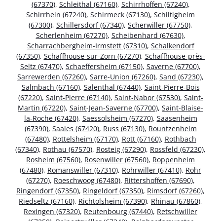
(67370)
,
Schleithal (67160)
,
Schirrhoffen (67240)
,
Schirrhein (67240)
,
Schirmeck (67130)
,
Schiltigheim
(67300)
,
Schillersdorf (67340)
,
Scherwiller (67750)
,
Scherlenheim (67270)
,
Scheibenhard (67630)
,
Scharrachbergheim-Irmstett (67310)
,
Schalkendorf
(67350)
,
Schaffhouse-sur-Zorn (67270)
,
Schaffhouse-près-
Seltz (67470)
,
Schaeffersheim (67150)
,
Saverne (67700)
,
Sarrewerden (67260)
,
Sarre-Union (67260)
,
Sand (67230)
,
Salmbach (67160)
,
Salenthal (67440)
,
Saint-Pierre-Bois
(67220)
,
Saint-Pierre (67140)
,
Saint-Nabor (67530)
,
Saint-
Martin (67220)
,
Saint-Jean-Saverne (67700)
,
Saint-Blaise-
la-Roche (67420)
,
Saessolsheim (67270)
,
Saasenheim
(67390)
,
Saales (67420)
,
Russ (67130)
,
Rountzenheim
(67480)
,
Rottelsheim (67170)
,
Rott (67160)
,
Rothbach
(67340)
,
Rothau (67570)
,
Rosteig (67290)
,
Rossfeld (67230)
,
Rosheim (67560)
,
Rosenwiller (67560)
,
Roppenheim
(67480)
,
Romanswiller (67310)
,
Rohrwiller (67410)
,
Rohr
(67270)
,
Roeschwoog (67480)
,
Rittershoffen (67690)
,
Ringendorf (67350)
,
Ringeldorf (67350)
,
Rimsdorf (67260)
,
Riedseltz (67160)
,
Richtolsheim (67390)
,
Rhinau (67860)
,
Rexingen (67320)
,
Reutenbourg (67440)
,
Retschwiller