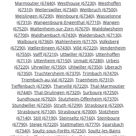
Marmoutier (67440)
,
Westhouse (67230)
,
Westhoffen
(67310)
,
Weiterswiller (67340)
,
Weitbruch (67500)
,
Weislingen (67290)
,
Weinbourg (67340)
,
Wasselonne
(67310)
,
Wangenbourg-Engenthal (67710)
,
Wangen
(67520)
,
Waltenheim-sur-Zorn (67670)
,
Waldolwisheim
(67700)
,
Waldhambach (67430)
,
Waldersbach (67130)
,
Walbourg (67360)
,
Wahlenheim (67170)
,
Volksberg
(67290)
,
Vœllerdingen (67430)
,
Villé (67220)
,
Vendenheim
(67550)
,
Valff (67210)
,
Uttwiller (67330)
,
Uttenhoffen
(67110)
,
Uttenheim (67150)
,
Urmatt (67280)
,
Urbeis
(67220)
,
Uhrwiller (67350)
,
Uhlwiller (67350)
,
Uberach
(67350)
,
Truchtersheim (67370)
,
Trimbach (67470)
,
Triembach-au-Val (67220)
,
Traenheim (67310)
,
Tieffenbach (67290)
,
Thanvillé (67220)
,
Thal-Marmoutier
(67440)
,
Thal-Drulingen (67320)
,
Surbourg (67250)
,
Sundhouse (67920)
,
Stutzheim-Offenheim (67370)
,
Stundwiller (67250)
,
Struth (67290)
,
Strasbourg (67200)
,
Strasbourg (67100)
,
Strasbourg (67000)
,
Stotzheim
(67140)
,
Still (67190)
,
Steinseltz (67160)
,
Steinbourg
(67790)
,
Steige (67220)
,
Stattmatten (67770)
,
Sparsbach
(67340)
,
Soultz-sous-Forêts (67250)
,
Soultz-les-Bains