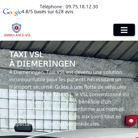
Téléphone :
09.75.18.12.30
4.8/5 basés sur 628 avis
TAXI VSL
À DIEMERINGEN
À Diemeringen, Taxi VSL est devenu une solution
incontournable pour les patients nécessitant un
transport sécurisé. Grâce à une flotte de véhicules
adaptés comme le Taxi VSL, le VSL conventionné ou
encore le Taxi Ambulance, on bénéficie d’un
transport médical fiable et conforme aux normes.
L’objectif est de faciliter l’accès aux soins tout en
respectant les prescriptions médicales.