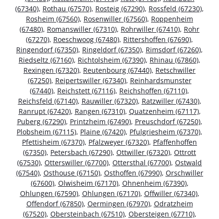
(67340)
,
Rothau (67570)
,
Rosteig (67290)
,
Rossfeld (67230)
,
Rosheim (67560)
,
Rosenwiller (67560)
,
Roppenheim
(67480)
,
Romanswiller (67310)
,
Rohrwiller (67410)
,
Rohr
(67270)
,
Roeschwoog (67480)
,
Rittershoffen (67690)
,
Ringendorf (67350)
,
Ringeldorf (67350)
,
Rimsdorf (67260)
,
Riedseltz (67160)
,
Richtolsheim (67390)
,
Rhinau (67860)
,
Rexingen (67320)
,
Reutenbourg (67440)
,
Retschwiller
(67250)
,
Reipertswiller (67340)
,
Reinhardsmunster
(67440)
,
Reichstett (67116)
,
Reichshoffen (67110)
,
Reichsfeld (67140)
,
Rauwiller (67320)
,
Ratzwiller (67430)
,
Ranrupt (67420)
,
Rangen (67310)
,
Quatzenheim (67117)
,
Puberg (67290)
,
Printzheim (67490)
,
Preuschdorf (67250)
,
Plobsheim (67115)
,
Plaine (67420)
,
Pfulgriesheim (67370)
,
Pfettisheim (67370)
,
Pfalzweyer (67320)
,
Pfaffenhoffen
(67350)
,
Petersbach (67290)
,
Ottwiller (67320)
,
Ottrott
(67530)
,
Otterswiller (67700)
,
Ottersthal (67700)
,
Ostwald
(67540)
,
Osthouse (67150)
,
Osthoffen (67990)
,
Orschwiller
(67600)
,
Olwisheim (67170)
,
Ohnenheim (67390)
,
Ohlungen (67590)
,
Ohlungen (67170)
,
Offwiller (67340)
,
Offendorf (67850)
,
Oermingen (67970)
,
Odratzheim
(67520)
,
Obersteinbach (67510)
,
Obersteigen (67710)
,