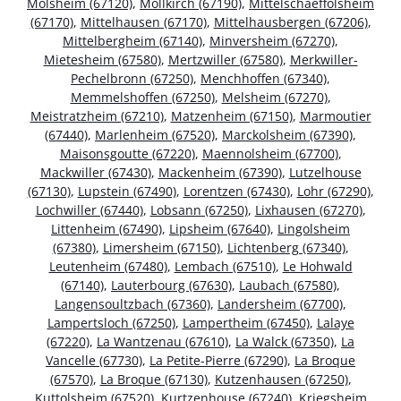
Molsheim (67120)
,
Mollkirch (67190)
,
Mittelschaeffolsheim
(67170)
,
Mittelhausen (67170)
,
Mittelhausbergen (67206)
,
Mittelbergheim (67140)
,
Minversheim (67270)
,
Mietesheim (67580)
,
Mertzwiller (67580)
,
Merkwiller-
Pechelbronn (67250)
,
Menchhoffen (67340)
,
Memmelshoffen (67250)
,
Melsheim (67270)
,
Meistratzheim (67210)
,
Matzenheim (67150)
,
Marmoutier
(67440)
,
Marlenheim (67520)
,
Marckolsheim (67390)
,
Maisonsgoutte (67220)
,
Maennolsheim (67700)
,
Mackwiller (67430)
,
Mackenheim (67390)
,
Lutzelhouse
(67130)
,
Lupstein (67490)
,
Lorentzen (67430)
,
Lohr (67290)
,
Lochwiller (67440)
,
Lobsann (67250)
,
Lixhausen (67270)
,
Littenheim (67490)
,
Lipsheim (67640)
,
Lingolsheim
(67380)
,
Limersheim (67150)
,
Lichtenberg (67340)
,
Leutenheim (67480)
,
Lembach (67510)
,
Le Hohwald
(67140)
,
Lauterbourg (67630)
,
Laubach (67580)
,
Langensoultzbach (67360)
,
Landersheim (67700)
,
Lampertsloch (67250)
,
Lampertheim (67450)
,
Lalaye
(67220)
,
La Wantzenau (67610)
,
La Walck (67350)
,
La
Vancelle (67730)
,
La Petite-Pierre (67290)
,
La Broque
(67570)
,
La Broque (67130)
,
Kutzenhausen (67250)
,
Kuttolsheim (67520)
,
Kurtzenhouse (67240)
,
Kriegsheim