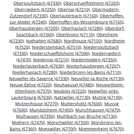
Obersoultzbach (67330)
,
Oberschaeffolsheim (67203)
,
Oberrœdern (67250)
,
Obernai (67210)
,
Obermodern-
Zutzendorf (67330)
,
Oberlauterbach (67160)
,
Oberhoffen-
sur-Moder (67240)
,
Oberhoffen-lès-Wissembourg (67160)
,
Oberhausbergen (67205)
,
Oberhaslach (67280)
,
Oberdorf-
Spachbach (67360)
,
Oberbronn (67110)
,
Obenheim
(67230)
,
Nothalten (67680)
,
Nordhouse (67150)
,
Nordheim
(67520)
,
Niedersteinbach (67510)
,
Niedersoultzbach
(67330)
,
Niederschaeffolsheim (67500)
,
Niederrœdern
(67470)
,
Niedernai (67210)
,
Niedermodern (67350)
,
Niederlauterbach (67630)
,
Niederhausbergen (67207)
,
Niederhaslach (67280)
,
Niederbronn-les-Bains (67110)
,
Neuwiller-lès-Saverne (67330)
,
Neuviller-la-Roche (67130)
,
Neuve-Église (67220)
,
Neuhaeusel (67480)
,
Neugartheim-
Ittlenheim (67370)
,
Neubois (67220)
,
Neewiller-près-
Lauterbourg (67630)
,
Natzwiller (67130)
,
Mutzig (67190)
,
Mutzenhouse (67270)
,
Muttersholtz (67600)
,
Mussig
(67600)
,
Mundolsheim (67450)
,
Munchhausen (67470)
,
Mulhausen (67350)
,
Muhlbach-sur-Bruche (67130)
,
Mothern (67470)
,
Morschwiller (67350)
,
Morsbronn-les-
Bains (67360)
,
Monswiller (67700)
,
Mommenheim (67670)
,