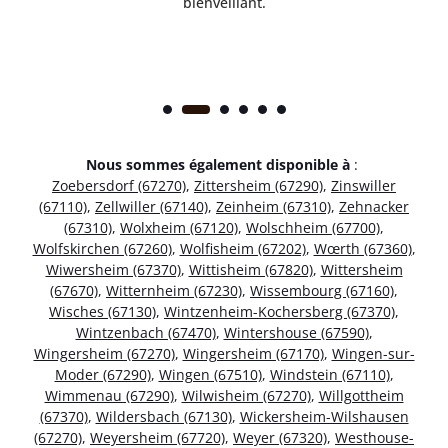
bienveillant.
Nous sommes également disponible à
:
Zoebersdorf (67270)
,
Zittersheim (67290)
,
Zinswiller
(67110)
,
Zellwiller (67140)
,
Zeinheim (67310)
,
Zehnacker
(67310)
,
Wolxheim (67120)
,
Wolschheim (67700)
,
Wolfskirchen (67260)
,
Wolfisheim (67202)
,
Wœrth (67360)
,
Wiwersheim (67370)
,
Wittisheim (67820)
,
Wittersheim
(67670)
,
Witternheim (67230)
,
Wissembourg (67160)
,
Wisches (67130)
,
Wintzenheim-Kochersberg (67370)
,
Wintzenbach (67470)
,
Wintershouse (67590)
,
Wingersheim (67270)
,
Wingersheim (67170)
,
Wingen-sur-
Moder (67290)
,
Wingen (67510)
,
Windstein (67110)
,
Wimmenau (67290)
,
Wilwisheim (67270)
,
Willgottheim
(67370)
,
Wildersbach (67130)
,
Wickersheim-Wilshausen
(67270)
,
Weyersheim (67720)
,
Weyer (67320)
,
Westhouse-