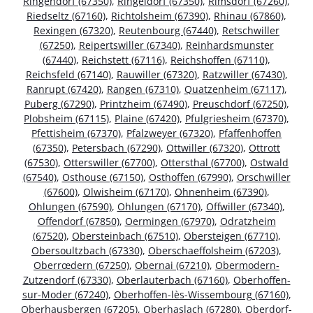
Ringendorf (67350)
,
Ringeldorf (67350)
,
Rimsdorf (67260)
,
Riedseltz (67160)
,
Richtolsheim (67390)
,
Rhinau (67860)
,
Rexingen (67320)
,
Reutenbourg (67440)
,
Retschwiller
(67250)
,
Reipertswiller (67340)
,
Reinhardsmunster
(67440)
,
Reichstett (67116)
,
Reichshoffen (67110)
,
Reichsfeld (67140)
,
Rauwiller (67320)
,
Ratzwiller (67430)
,
Ranrupt (67420)
,
Rangen (67310)
,
Quatzenheim (67117)
,
Puberg (67290)
,
Printzheim (67490)
,
Preuschdorf (67250)
,
Plobsheim (67115)
,
Plaine (67420)
,
Pfulgriesheim (67370)
,
Pfettisheim (67370)
,
Pfalzweyer (67320)
,
Pfaffenhoffen
(67350)
,
Petersbach (67290)
,
Ottwiller (67320)
,
Ottrott
(67530)
,
Otterswiller (67700)
,
Ottersthal (67700)
,
Ostwald
(67540)
,
Osthouse (67150)
,
Osthoffen (67990)
,
Orschwiller
(67600)
,
Olwisheim (67170)
,
Ohnenheim (67390)
,
Ohlungen (67590)
,
Ohlungen (67170)
,
Offwiller (67340)
,
Offendorf (67850)
,
Oermingen (67970)
,
Odratzheim
(67520)
,
Obersteinbach (67510)
,
Obersteigen (67710)
,
Obersoultzbach (67330)
,
Oberschaeffolsheim (67203)
,
Oberrœdern (67250)
,
Obernai (67210)
,
Obermodern-
Zutzendorf (67330)
,
Oberlauterbach (67160)
,
Oberhoffen-
sur-Moder (67240)
,
Oberhoffen-lès-Wissembourg (67160)
,
Oberhausbergen (67205)
,
Oberhaslach (67280)
,
Oberdorf-