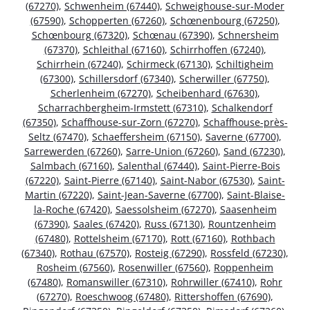
(67270)
,
Schwenheim (67440)
,
Schweighouse-sur-Moder
(67590)
,
Schopperten (67260)
,
Schœnenbourg (67250)
,
Schœnbourg (67320)
,
Schœnau (67390)
,
Schnersheim
(67370)
,
Schleithal (67160)
,
Schirrhoffen (67240)
,
Schirrhein (67240)
,
Schirmeck (67130)
,
Schiltigheim
(67300)
,
Schillersdorf (67340)
,
Scherwiller (67750)
,
Scherlenheim (67270)
,
Scheibenhard (67630)
,
Scharrachbergheim-Irmstett (67310)
,
Schalkendorf
(67350)
,
Schaffhouse-sur-Zorn (67270)
,
Schaffhouse-près-
Seltz (67470)
,
Schaeffersheim (67150)
,
Saverne (67700)
,
Sarrewerden (67260)
,
Sarre-Union (67260)
,
Sand (67230)
,
Salmbach (67160)
,
Salenthal (67440)
,
Saint-Pierre-Bois
(67220)
,
Saint-Pierre (67140)
,
Saint-Nabor (67530)
,
Saint-
Martin (67220)
,
Saint-Jean-Saverne (67700)
,
Saint-Blaise-
la-Roche (67420)
,
Saessolsheim (67270)
,
Saasenheim
(67390)
,
Saales (67420)
,
Russ (67130)
,
Rountzenheim
(67480)
,
Rottelsheim (67170)
,
Rott (67160)
,
Rothbach
(67340)
,
Rothau (67570)
,
Rosteig (67290)
,
Rossfeld (67230)
,
Rosheim (67560)
,
Rosenwiller (67560)
,
Roppenheim
(67480)
,
Romanswiller (67310)
,
Rohrwiller (67410)
,
Rohr
(67270)
,
Roeschwoog (67480)
,
Rittershoffen (67690)
,