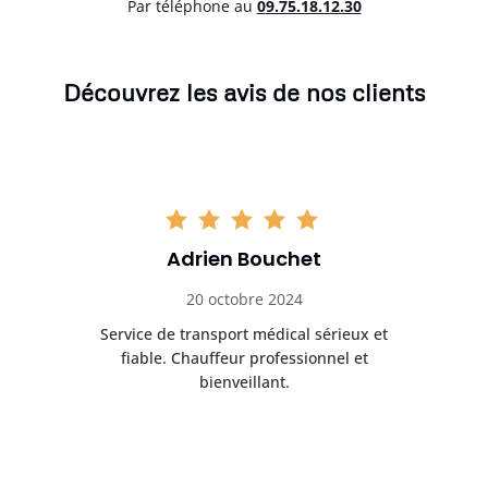
Par téléphone au
0
9.75.18.12.30
Découvrez les avis de nos clients
Adrien Bouchet
20 octobre 2024
rès
Service de transport médical sérieux et
Po
ice.
fiable. Chauffeur professionnel et
bienveillant.