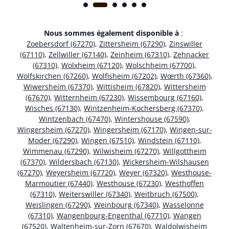
Nous sommes également disponible à
:
Zoebersdorf (67270)
,
Zittersheim (67290)
,
Zinswiller
(67110)
,
Zellwiller (67140)
,
Zeinheim (67310)
,
Zehnacker
(67310)
,
Wolxheim (67120)
,
Wolschheim (67700)
,
Wolfskirchen (67260)
,
Wolfisheim (67202)
,
Wœrth (67360)
,
Wiwersheim (67370)
,
Wittisheim (67820)
,
Wittersheim
(67670)
,
Witternheim (67230)
,
Wissembourg (67160)
,
Wisches (67130)
,
Wintzenheim-Kochersberg (67370)
,
Wintzenbach (67470)
,
Wintershouse (67590)
,
Wingersheim (67270)
,
Wingersheim (67170)
,
Wingen-sur-
Moder (67290)
,
Wingen (67510)
,
Windstein (67110)
,
Wimmenau (67290)
,
Wilwisheim (67270)
,
Willgottheim
(67370)
,
Wildersbach (67130)
,
Wickersheim-Wilshausen
(67270)
,
Weyersheim (67720)
,
Weyer (67320)
,
Westhouse-
Marmoutier (67440)
,
Westhouse (67230)
,
Westhoffen
(67310)
,
Weiterswiller (67340)
,
Weitbruch (67500)
,
Weislingen (67290)
,
Weinbourg (67340)
,
Wasselonne
(67310)
,
Wangenbourg-Engenthal (67710)
,
Wangen
(67520)
,
Waltenheim-sur-Zorn (67670)
,
Waldolwisheim