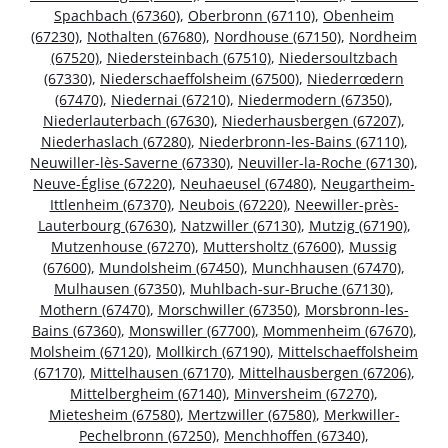
Spachbach (67360)
,
Oberbronn (67110)
,
Obenheim
(67230)
,
Nothalten (67680)
,
Nordhouse (67150)
,
Nordheim
(67520)
,
Niedersteinbach (67510)
,
Niedersoultzbach
(67330)
,
Niederschaeffolsheim (67500)
,
Niederrœdern
(67470)
,
Niedernai (67210)
,
Niedermodern (67350)
,
Niederlauterbach (67630)
,
Niederhausbergen (67207)
,
Niederhaslach (67280)
,
Niederbronn-les-Bains (67110)
,
Neuwiller-lès-Saverne (67330)
,
Neuviller-la-Roche (67130)
,
Neuve-Église (67220)
,
Neuhaeusel (67480)
,
Neugartheim-
Ittlenheim (67370)
,
Neubois (67220)
,
Neewiller-près-
Lauterbourg (67630)
,
Natzwiller (67130)
,
Mutzig (67190)
,
Mutzenhouse (67270)
,
Muttersholtz (67600)
,
Mussig
(67600)
,
Mundolsheim (67450)
,
Munchhausen (67470)
,
Mulhausen (67350)
,
Muhlbach-sur-Bruche (67130)
,
Mothern (67470)
,
Morschwiller (67350)
,
Morsbronn-les-
Bains (67360)
,
Monswiller (67700)
,
Mommenheim (67670)
,
Molsheim (67120)
,
Mollkirch (67190)
,
Mittelschaeffolsheim
(67170)
,
Mittelhausen (67170)
,
Mittelhausbergen (67206)
,
Mittelbergheim (67140)
,
Minversheim (67270)
,
Mietesheim (67580)
,
Mertzwiller (67580)
,
Merkwiller-
Pechelbronn (67250)
,
Menchhoffen (67340)
,