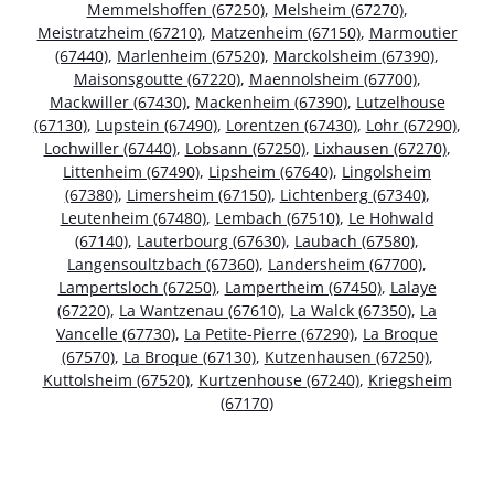
Memmelshoffen (67250)
,
Melsheim (67270)
,
Meistratzheim (67210)
,
Matzenheim (67150)
,
Marmoutier
(67440)
,
Marlenheim (67520)
,
Marckolsheim (67390)
,
Maisonsgoutte (67220)
,
Maennolsheim (67700)
,
Mackwiller (67430)
,
Mackenheim (67390)
,
Lutzelhouse
(67130)
,
Lupstein (67490)
,
Lorentzen (67430)
,
Lohr (67290)
,
Lochwiller (67440)
,
Lobsann (67250)
,
Lixhausen (67270)
,
Littenheim (67490)
,
Lipsheim (67640)
,
Lingolsheim
(67380)
,
Limersheim (67150)
,
Lichtenberg (67340)
,
Leutenheim (67480)
,
Lembach (67510)
,
Le Hohwald
(67140)
,
Lauterbourg (67630)
,
Laubach (67580)
,
Langensoultzbach (67360)
,
Landersheim (67700)
,
Lampertsloch (67250)
,
Lampertheim (67450)
,
Lalaye
(67220)
,
La Wantzenau (67610)
,
La Walck (67350)
,
La
Vancelle (67730)
,
La Petite-Pierre (67290)
,
La Broque
(67570)
,
La Broque (67130)
,
Kutzenhausen (67250)
,
Kuttolsheim (67520)
,
Kurtzenhouse (67240)
,
Kriegsheim
(67170)