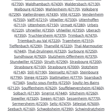
(67700)
,
Waldhambach (67430)
,
Waldersbach (67130)
,
Walbourg (67360)
,
Wahlenheim (67170)
,
Volksberg
(67290)
,
Vœllerdingen (67430)
,
Villé (67220)
,
Vendenheim
(67550)
,
Valff (67210)
,
Uttwiller (67330)
,
Uttenhoffen
(67110)
,
Uttenheim (67150)
,
Urmatt (67280)
,
Urbeis
(67220)
,
Uhrwiller (67350)
,
Uhlwiller (67350)
,
Uberach
(67350)
,
Truchtersheim (67370)
,
Trimbach (67470)
,
Triembach-au-Val (67220)
,
Traenheim (67310)
,
Tieffenbach (67290)
,
Thanvillé (67220)
,
Thal-Marmoutier
(67440)
,
Thal-Drulingen (67320)
,
Surbourg (67250)
,
Sundhouse (67920)
,
Stutzheim-Offenheim (67370)
,
Stundwiller (67250)
,
Struth (67290)
,
Strasbourg (67200)
,
Strasbourg (67100)
,
Strasbourg (67000)
,
Stotzheim
(67140)
,
Still (67190)
,
Steinseltz (67160)
,
Steinbourg
(67790)
,
Steige (67220)
,
Stattmatten (67770)
,
Sparsbach
(67340)
,
Soultz-sous-Forêts (67250)
,
Soultz-les-Bains
(67120)
,
Soufflenheim (67620)
,
Souffelweyersheim (67460)
,
Solbach (67130)
,
Singrist (67440)
,
Siltzheim (67260)
,
Siewiller (67320)
,
Siegen (67160)
,
Sessenheim (67770)
,
Sermersheim (67230)
,
Seltz (67470)
,
Sélestat (67600)
,
Seebach (67160)
,
Schwobsheim (67390)
,
Schwindratzheim