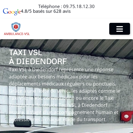
Téléphone :
09.75.18.12.30
4.8/5 basés sur 628 avis
TAXI VSL
À DIEDENDORF
Taxi VSL à Diedendorf représente une réponse
adaptée aux besoins médicaux pour les
déplacements médicaux réguliers ou ponctuels.
Grâce à une flotte de véhicules adaptés comme le
Taxi VSL, le VSL conventionné ou encore le Taxi
Ambulance, le service Taxi VSL à Diedendorf
assure. Il s’agit d’un accompagnement humain et
professionnel à chaque étape du transport.