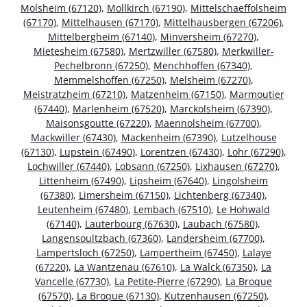
Molsheim (67120)
,
Mollkirch (67190)
,
Mittelschaeffolsheim
(67170)
,
Mittelhausen (67170)
,
Mittelhausbergen (67206)
,
Mittelbergheim (67140)
,
Minversheim (67270)
,
Mietesheim (67580)
,
Mertzwiller (67580)
,
Merkwiller-
Pechelbronn (67250)
,
Menchhoffen (67340)
,
Memmelshoffen (67250)
,
Melsheim (67270)
,
Meistratzheim (67210)
,
Matzenheim (67150)
,
Marmoutier
(67440)
,
Marlenheim (67520)
,
Marckolsheim (67390)
,
Maisonsgoutte (67220)
,
Maennolsheim (67700)
,
Mackwiller (67430)
,
Mackenheim (67390)
,
Lutzelhouse
(67130)
,
Lupstein (67490)
,
Lorentzen (67430)
,
Lohr (67290)
,
Lochwiller (67440)
,
Lobsann (67250)
,
Lixhausen (67270)
,
Littenheim (67490)
,
Lipsheim (67640)
,
Lingolsheim
(67380)
,
Limersheim (67150)
,
Lichtenberg (67340)
,
Leutenheim (67480)
,
Lembach (67510)
,
Le Hohwald
(67140)
,
Lauterbourg (67630)
,
Laubach (67580)
,
Langensoultzbach (67360)
,
Landersheim (67700)
,
Lampertsloch (67250)
,
Lampertheim (67450)
,
Lalaye
(67220)
,
La Wantzenau (67610)
,
La Walck (67350)
,
La
Vancelle (67730)
,
La Petite-Pierre (67290)
,
La Broque
(67570)
,
La Broque (67130)
,
Kutzenhausen (67250)
,