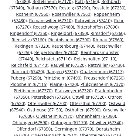
(67480)
,
Rottelsheim (67170)
,
Rott (67160)
,
Rothbach
(67340)
,
Rothau (67570)
,
Rosteig (67290)
,
Rossfeld (67230)
,
Rosheim (67560)
,
Rosenwiller (67560)
,
Roppenheim
(67480)
,
Romanswiller (67310)
,
Rohrwiller (67410)
,
Rohr
(67270)
,
Roeschwoog (67480)
,
Rittershoffen (67690)
,
Ringendorf (67350)
,
Ringeldorf (67350)
,
Rimsdorf (67260)
,
Riedseltz (67160)
,
Richtolsheim (67390)
,
Rhinau (67860)
,
Rexingen (67320)
,
Reutenbourg (67440)
,
Retschwiller
(67250)
,
Reipertswiller (67340)
,
Reinhardsmunster
(67440)
,
Reichstett (67116)
,
Reichshoffen (67110)
,
Reichsfeld (67140)
,
Rauwiller (67320)
,
Ratzwiller (67430)
,
Ranrupt (67420)
,
Rangen (67310)
,
Quatzenheim (67117)
,
Puberg (67290)
,
Printzheim (67490)
,
Preuschdorf (67250)
,
Plobsheim (67115)
,
Plaine (67420)
,
Pfulgriesheim (67370)
,
Pfettisheim (67370)
,
Pfalzweyer (67320)
,
Pfaffenhoffen
(67350)
,
Petersbach (67290)
,
Ottwiller (67320)
,
Ottrott
(67530)
,
Otterswiller (67700)
,
Ottersthal (67700)
,
Ostwald
(67540)
,
Osthouse (67150)
,
Osthoffen (67990)
,
Orschwiller
(67600)
,
Olwisheim (67170)
,
Ohnenheim (67390)
,
Ohlungen (67590)
,
Ohlungen (67170)
,
Offwiller (67340)
,
Offendorf (67850)
,
Oermingen (67970)
,
Odratzheim
(67520)
,
Obersteinbach (67510)
,
Obersteigen (67710)
,