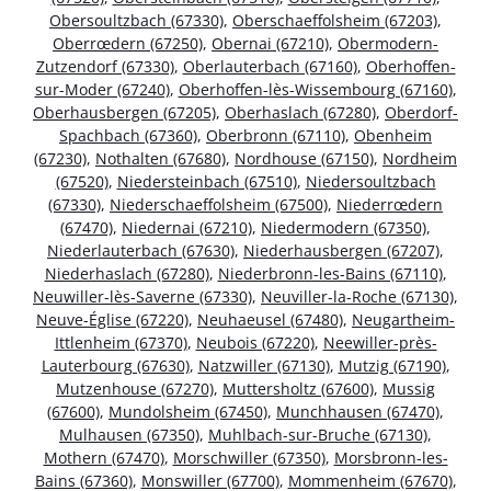
Obersoultzbach (67330)
,
Oberschaeffolsheim (67203)
,
Oberrœdern (67250)
,
Obernai (67210)
,
Obermodern-
Zutzendorf (67330)
,
Oberlauterbach (67160)
,
Oberhoffen-
sur-Moder (67240)
,
Oberhoffen-lès-Wissembourg (67160)
,
Oberhausbergen (67205)
,
Oberhaslach (67280)
,
Oberdorf-
Spachbach (67360)
,
Oberbronn (67110)
,
Obenheim
(67230)
,
Nothalten (67680)
,
Nordhouse (67150)
,
Nordheim
(67520)
,
Niedersteinbach (67510)
,
Niedersoultzbach
(67330)
,
Niederschaeffolsheim (67500)
,
Niederrœdern
(67470)
,
Niedernai (67210)
,
Niedermodern (67350)
,
Niederlauterbach (67630)
,
Niederhausbergen (67207)
,
Niederhaslach (67280)
,
Niederbronn-les-Bains (67110)
,
Neuwiller-lès-Saverne (67330)
,
Neuviller-la-Roche (67130)
,
Neuve-Église (67220)
,
Neuhaeusel (67480)
,
Neugartheim-
Ittlenheim (67370)
,
Neubois (67220)
,
Neewiller-près-
Lauterbourg (67630)
,
Natzwiller (67130)
,
Mutzig (67190)
,
Mutzenhouse (67270)
,
Muttersholtz (67600)
,
Mussig
(67600)
,
Mundolsheim (67450)
,
Munchhausen (67470)
,
Mulhausen (67350)
,
Muhlbach-sur-Bruche (67130)
,
Mothern (67470)
,
Morschwiller (67350)
,
Morsbronn-les-
Bains (67360)
,
Monswiller (67700)
,
Mommenheim (67670)
,