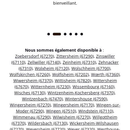
bienveillant.
Nous sommes également disponible à
:
Zoebersdorf (67270)
,
Zittersheim (67290)
,
Zinswiller
(67110)
,
Zellwiller (67140)
,
Zeinheim (67310)
,
Zehnacker
(67310)
,
Wolxheim (67120)
,
Wolschheim (67700)
,
Wolfskirchen (67260)
,
Wolfisheim (67202)
,
Wœrth (67360)
,
Wiwersheim (67370)
,
Wittisheim (67820)
,
Wittersheim
(67670)
,
Witternheim (67230)
,
Wissembourg (67160)
,
Wisches (67130)
,
Wintzenheim-Kochersberg (67370)
,
Wintzenbach (67470)
,
Wintershouse (67590)
,
Wingersheim (67270)
,
Wingersheim (67170)
,
Wingen-sur-
Moder (67290)
,
Wingen (67510)
,
Windstein (67110)
,
Wimmenau (67290)
,
Wilwisheim (67270)
,
Willgottheim
(67370)
,
Wildersbach (67130)
,
Wickersheim-Wilshausen
(67270)
,
Weyersheim (67720)
,
Weyer (67320)
,
Westhouse-