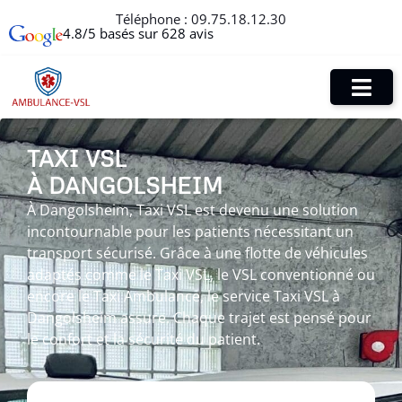
Téléphone :
09.75.18.12.30
4.8/5 basés sur 628 avis
TAXI VSL
À DANGOLSHEIM
À Dangolsheim, Taxi VSL est devenu une solution
incontournable pour les patients nécessitant un
transport sécurisé. Grâce à une flotte de véhicules
adaptés comme le Taxi VSL, le VSL conventionné ou
encore le Taxi Ambulance, le service Taxi VSL à
Dangolsheim assure. Chaque trajet est pensé pour
le confort et la sécurité du patient.