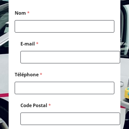
T
Nom
*
é
l
é
p
h
o
E-mail
*
n
e
*
C
o
d
Téléphone
*
e
Code Postal
*