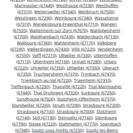
Marmoutier (67440)
,
Westhouse (67230)
,
Westhoffen
(67310)
,
Weiterswiller (67340)
,
Weitbruch (67500)
,
Weislingen (67290)
,
Weinbourg (67340)
,
Wasselonne
(67310)
,
Wangenbourg-Engenthal (67710)
,
Wangen
(67520)
,
Waltenheim-sur-Zorn (67670)
,
Waldolwisheim
(67700)
,
Waldhambach (67430)
,
Waldersbach (67130)
,
Walbourg (67360)
,
Wahlenheim (67170)
,
Volksberg
(67290)
,
Vœllerdingen (67430)
,
Villé (67220)
,
Vendenheim
(67550)
,
Valff (67210)
,
Uttwiller (67330)
,
Uttenhoffen
(67110)
,
Uttenheim (67150)
,
Urmatt (67280)
,
Urbeis
(67220)
,
Uhrwiller (67350)
,
Uhlwiller (67350)
,
Uberach
(67350)
,
Truchtersheim (67370)
,
Trimbach (67470)
,
Triembach-au-Val (67220)
,
Traenheim (67310)
,
Tieffenbach (67290)
,
Thanvillé (67220)
,
Thal-Marmoutier
(67440)
,
Thal-Drulingen (67320)
,
Surbourg (67250)
,
Sundhouse (67920)
,
Stutzheim-Offenheim (67370)
,
Stundwiller (67250)
,
Struth (67290)
,
Strasbourg (67200)
,
Strasbourg (67100)
,
Strasbourg (67000)
,
Stotzheim
(67140)
,
Still (67190)
,
Steinseltz (67160)
,
Steinbourg
(67790)
,
Steige (67220)
,
Stattmatten (67770)
,
Sparsbach
(67340)
,
Soultz-sous-Forêts (67250)
,
Soultz-les-Bains