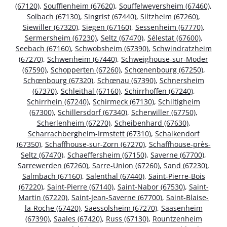
(67120)
,
Soufflenheim (67620)
,
Souffelweyersheim (67460)
,
Solbach (67130)
,
Singrist (67440)
,
Siltzheim (67260)
,
Siewiller (67320)
,
Siegen (67160)
,
Sessenheim (67770)
,
Sermersheim (67230)
,
Seltz (67470)
,
Sélestat (67600)
,
Seebach (67160)
,
Schwobsheim (67390)
,
Schwindratzheim
(67270)
,
Schwenheim (67440)
,
Schweighouse-sur-Moder
(67590)
,
Schopperten (67260)
,
Schœnenbourg (67250)
,
Schœnbourg (67320)
,
Schœnau (67390)
,
Schnersheim
(67370)
,
Schleithal (67160)
,
Schirrhoffen (67240)
,
Schirrhein (67240)
,
Schirmeck (67130)
,
Schiltigheim
(67300)
,
Schillersdorf (67340)
,
Scherwiller (67750)
,
Scherlenheim (67270)
,
Scheibenhard (67630)
,
Scharrachbergheim-Irmstett (67310)
,
Schalkendorf
(67350)
,
Schaffhouse-sur-Zorn (67270)
,
Schaffhouse-près-
Seltz (67470)
,
Schaeffersheim (67150)
,
Saverne (67700)
,
Sarrewerden (67260)
,
Sarre-Union (67260)
,
Sand (67230)
,
Salmbach (67160)
,
Salenthal (67440)
,
Saint-Pierre-Bois
(67220)
,
Saint-Pierre (67140)
,
Saint-Nabor (67530)
,
Saint-
Martin (67220)
,
Saint-Jean-Saverne (67700)
,
Saint-Blaise-
la-Roche (67420)
,
Saessolsheim (67270)
,
Saasenheim
(67390)
,
Saales (67420)
,
Russ (67130)
,
Rountzenheim