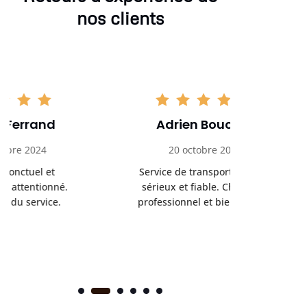
nos clients
Adrien Bouchet
Maxi
20 octobre 2024
2 nov
Service de transport médical
Ponc
sérieux et fiable. Chauffeur
profess
professionnel et bienveillant.
rendez-
s