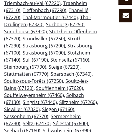
Triembach-au-Val (67220)
,
Traenheim
(67310)
,
Tieffenbach (67290)
,
Thanvillé
(67220)
,
Thal-Marmoutier (67440)
,
Thal-
Drulingen (67320)
,
Surbourg (67250)
,
Sundhouse (67920)
,
Stutzheim-Offenheim
(67370)
,
Stundwiller (67250)
,
Struth
(67290)
,
Strasbourg (67200)
,
Strasbourg
(67100)
,
Strasbourg (67000)
,
Stotzheim
(67140)
,
Still (67190)
,
Steinseltz (67160)
,
Steinbourg (67790)
,
Steige (67220)
,
Stattmatten (67770)
,
Sparsbach (67340)
,
Soultz-sous-Forêts (67250)
,
Soultz-les-
Bains (67120)
,
Soufflenheim (67620)
,
Souffelweyersheim (67460)
,
Solbach
(67130)
,
Singrist (67440)
,
Siltzheim (67260)
,
Siewiller (67320)
,
Siegen (67160)
,
Sessenheim (67770)
,
Sermersheim
(67230)
,
Seltz (67470)
,
Sélestat (67600)
,
Seebach (67160)
,
Schwobsheim (67390)
,