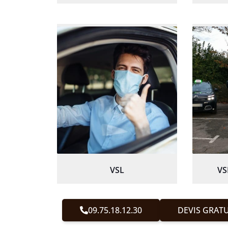
VSL
VS
09.75.18.12.30
DEVIS GRATU