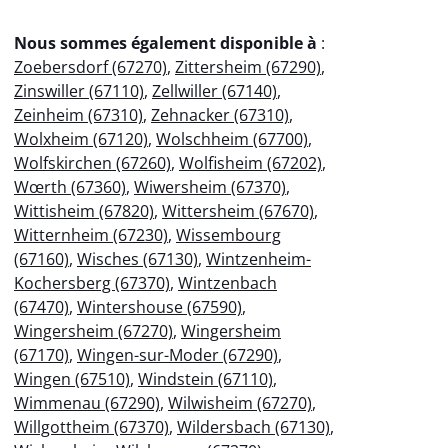
Nous sommes également disponible à
:
Zoebersdorf (67270)
,
Zittersheim (67290)
,
Zinswiller (67110)
,
Zellwiller (67140)
,
Zeinheim (67310)
,
Zehnacker (67310)
,
Wolxheim (67120)
,
Wolschheim (67700)
,
Wolfskirchen (67260)
,
Wolfisheim (67202)
,
Wœrth (67360)
,
Wiwersheim (67370)
,
Wittisheim (67820)
,
Wittersheim (67670)
,
Witternheim (67230)
,
Wissembourg
(67160)
,
Wisches (67130)
,
Wintzenheim-
Kochersberg (67370)
,
Wintzenbach
(67470)
,
Wintershouse (67590)
,
Wingersheim (67270)
,
Wingersheim
(67170)
,
Wingen-sur-Moder (67290)
,
Wingen (67510)
,
Windstein (67110)
,
Wimmenau (67290)
,
Wilwisheim (67270)
,
Willgottheim (67370)
,
Wildersbach (67130)
,