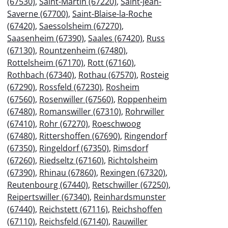
(67530)
,
Saint-Martin (67220)
,
Saint-Jean-
Saverne (67700)
,
Saint-Blaise-la-Roche
(67420)
,
Saessolsheim (67270)
,
Saasenheim (67390)
,
Saales (67420)
,
Russ
(67130)
,
Rountzenheim (67480)
,
Rottelsheim (67170)
,
Rott (67160)
,
Rothbach (67340)
,
Rothau (67570)
,
Rosteig
(67290)
,
Rossfeld (67230)
,
Rosheim
(67560)
,
Rosenwiller (67560)
,
Roppenheim
(67480)
,
Romanswiller (67310)
,
Rohrwiller
(67410)
,
Rohr (67270)
,
Roeschwoog
(67480)
,
Rittershoffen (67690)
,
Ringendorf
(67350)
,
Ringeldorf (67350)
,
Rimsdorf
(67260)
,
Riedseltz (67160)
,
Richtolsheim
(67390)
,
Rhinau (67860)
,
Rexingen (67320)
,
Reutenbourg (67440)
,
Retschwiller (67250)
,
Reipertswiller (67340)
,
Reinhardsmunster
(67440)
,
Reichstett (67116)
,
Reichshoffen
(67110)
,
Reichsfeld (67140)
,
Rauwiller