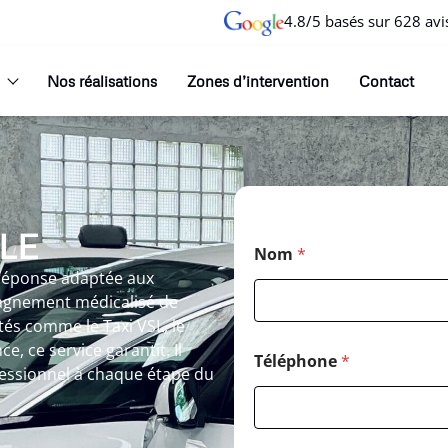
4.8/5 basés sur 628 avi
Nos réalisations
Zones d’intervention
Contact
LE
Nom
*
 réponse adaptée aux
agnement médicalisé de
tés comme le Taxi VSL, le
, ce service garantit. Il
Téléphone
*
essionnel à chaque étape du