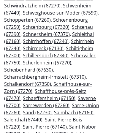
Schwindratzheim (67270)
,
Schwenheim
(67440)
,
Schweighouse-sur-Moder (67590)
,
Schopperten (67260)
,
Schœnenbourg
(67250)
,
Schœnbourg (67320)
,
Schœnau
(67390)
,
Schnersheim (67370)
,
Schleithal
(67160)
,
Schirrhoffen (67240)
,
Schirrhein
(67240)
,
Schirmeck (67130)
,
Schiltigheim
(67300)
,
Schillersdorf (67340)
,
Scherwiller
(67750)
,
Scherlenheim (67270)
,
Scheibenhard (67630)
,
Scharrachbergheim-Irmstett (67310)
,
Schalkendorf (67350)
,
Schaffhouse-sur-
Zorn (67270)
,
Schaffhouse-près-Seltz
(67470)
,
Schaeffersheim (67150)
,
Saverne
(67700)
,
Sarrewerden (67260)
,
Sarre-Union
(67260)
,
Sand (67230)
,
Salmbach (67160)
,
Salenthal (67440)
,
Saint-Pierre-Bois
(67220)
,
Saint-Pierre (67140)
,
Saint-Nabor