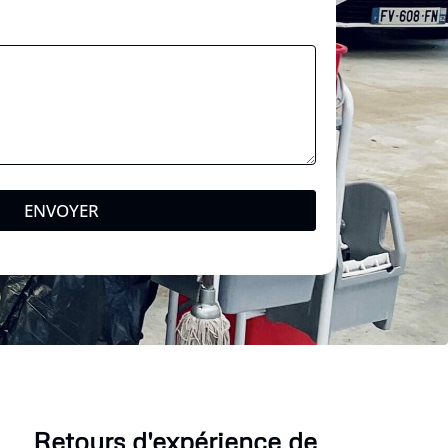
o
d
e
ENVOYER
Retours d'expérience de