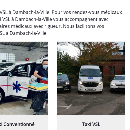
VSL à Dambach-la-Ville. Pour vos rendez-vous médicaux
xi VSL à Dambach-la-Ville vous accompagnent avec
ires médicaux avec rigueur. Nous facilitons vos
SL à Dambach-la-Ville.
ud Deschamps
Jérémy Ferrand
0 janvier 2025
8 septembre 2024
tisfait du transport,
Transport ponctuel et
s’est bien déroulé.
personnel très attentionné.
feur à l’écoute et
Très satisfait du service.
patient.
xi Conventionné
Taxi VSL