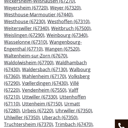
Wickersheim-Wilshausen (67270)
,
Weyersheim (67720)
,
Weyer (67320)
,
Westhouse-Marmoutier (67440)
,
Westhouse (67230)
,
Westhoffen (67310)
,
Weiterswiller (67340)
,
Weitbruch (67500)
,
Weislingen (67290)
,
Weinbourg (67340)
,
Wasselonne (67310)
,
Wangenbourg-
Engenthal (67710)
,
Wangen (67520)
,
Waltenheim-sur-Zorn (67670)
,
Waldolwisheim (67700)
,
Waldhambach
(67430)
,
Waldersbach (67130)
,
Walbourg
(67360)
,
Wahlenheim (67170)
,
Volksberg
(67290)
,
Vœllerdingen (67430)
,
Villé
(67220)
,
Vendenheim (67550)
,
Valff
(67210)
,
Uttwiller (67330)
,
Uttenhoffen
(67110)
,
Uttenheim (67150)
,
Urmatt
(67280)
,
Urbeis (67220)
,
Uhrwiller (67350)
,
Uhlwiller (67350)
,
Uberach (67350)
,
Truchtersheim (67370)
,
Trimbach (67470)
,