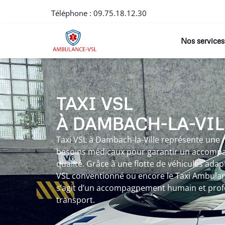
Téléphone :
09.75.18.12.30
Nos services
TAXI VSL
À DAMBACH-LA-VIL
Taxi VSL à Dambach-la-Ville représente une
besoins médicaux pour garantir un accomp
qualité. Grâce à une flotte de véhicules adap
VSL conventionné ou encore le Taxi Ambulance
s’agit d’un accompagnement humain et prof
transport.