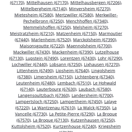
(67170)
,
Mittelhausen (67170)
,
Mittelhausbergen (67206)
,
Mittelbergheim (67140)
,
Minversheim (67270)
,
Mietesheim (67580)
,
Mertzwiller (67580)
,
Merkwiller-
Pechelbronn (67250)
,
Menchhoffen (67340)
,
Memmelshoffen (67250)
,
Melsheim (67270)
,
Meistratzheim (67210)
,
Matzenheim (67150)
,
Marmoutier
(67440)
,
Marlenheim (67520)
,
Marckolsheim (67390)
,
Maisonsgoutte (67220)
,
Maennolsheim (67700)
,
Mackwiller (67430)
,
Mackenheim (67390)
,
Lutzelhouse
(67130)
,
Lupstein (67490)
,
Lorentzen (67430)
,
Lohr (67290)
,
Lochwiller (67440)
,
Lobsann (67250)
,
Lixhausen (67270)
,
Littenheim (67490)
,
Lipsheim (67640)
,
Lingolsheim
(67380)
,
Limersheim (67150)
,
Lichtenberg (67340)
,
Leutenheim (67480)
,
Lembach (67510)
,
Le Hohwald
(67140)
,
Lauterbourg (67630)
,
Laubach (67580)
,
Langensoultzbach (67360)
,
Landersheim (67700)
,
Lampertsloch (67250)
,
Lampertheim (67450)
,
Lalaye
(67220)
,
La Wantzenau (67610)
,
La Walck (67350)
,
La
Vancelle (67730)
,
La Petite-Pierre (67290)
,
La Broque
(67570)
,
La Broque (67130)
,
Kutzenhausen (67250)
,
Kuttolsheim (67520)
,
Kurtzenhouse (67240)
,
Kriegsheim