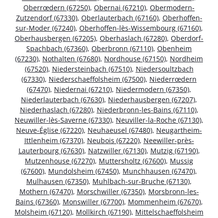
Oberrœdern (67250)
,
Obernai (67210)
,
Obermodern-
Zutzendorf (67330)
,
Oberlauterbach (67160)
,
Oberhoffen-
sur-Moder (67240)
,
Oberhoffen-lès-Wissembourg (67160)
,
Oberhausbergen (67205)
,
Oberhaslach (67280)
,
Oberdorf-
Spachbach (67360)
,
Oberbronn (67110)
,
Obenheim
(67230)
,
Nothalten (67680)
,
Nordhouse (67150)
,
Nordheim
(67520)
,
Niedersteinbach (67510)
,
Niedersoultzbach
(67330)
,
Niederschaeffolsheim (67500)
,
Niederrœdern
(67470)
,
Niedernai (67210)
,
Niedermodern (67350)
,
Niederlauterbach (67630)
,
Niederhausbergen (67207)
,
Niederhaslach (67280)
,
Niederbronn-les-Bains (67110)
,
Neuwiller-lès-Saverne (67330)
,
Neuviller-la-Roche (67130)
,
Neuve-Église (67220)
,
Neuhaeusel (67480)
,
Neugartheim-
Ittlenheim (67370)
,
Neubois (67220)
,
Neewiller-près-
Lauterbourg (67630)
,
Natzwiller (67130)
,
Mutzig (67190)
,
Mutzenhouse (67270)
,
Muttersholtz (67600)
,
Mussig
(67600)
,
Mundolsheim (67450)
,
Munchhausen (67470)
,
Mulhausen (67350)
,
Muhlbach-sur-Bruche (67130)
,
Mothern (67470)
,
Morschwiller (67350)
,
Morsbronn-les-
Bains (67360)
,
Monswiller (67700)
,
Mommenheim (67670)
,
Molsheim (67120)
,
Mollkirch (67190)
,
Mittelschaeffolsheim