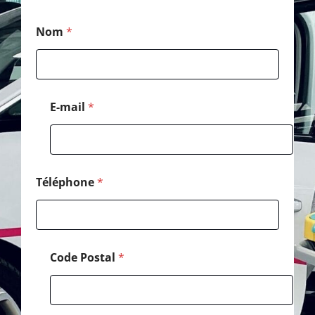
C
Nom
*
o
d
e
T
é
l
E-mail
*
é
p
h
o
n
e
Téléphone
*
*
Code Postal
*