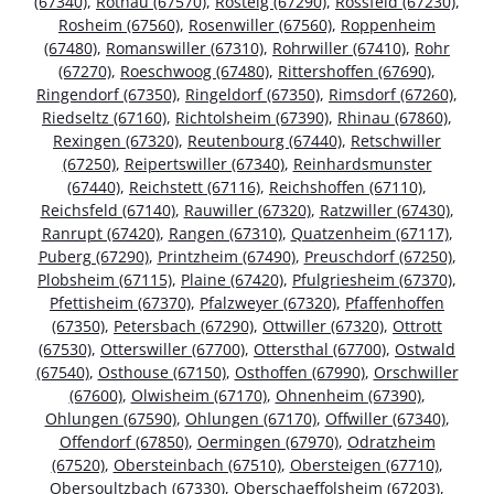
(67340)
,
Rothau (67570)
,
Rosteig (67290)
,
Rossfeld (67230)
,
Rosheim (67560)
,
Rosenwiller (67560)
,
Roppenheim
(67480)
,
Romanswiller (67310)
,
Rohrwiller (67410)
,
Rohr
(67270)
,
Roeschwoog (67480)
,
Rittershoffen (67690)
,
Ringendorf (67350)
,
Ringeldorf (67350)
,
Rimsdorf (67260)
,
Riedseltz (67160)
,
Richtolsheim (67390)
,
Rhinau (67860)
,
Rexingen (67320)
,
Reutenbourg (67440)
,
Retschwiller
(67250)
,
Reipertswiller (67340)
,
Reinhardsmunster
(67440)
,
Reichstett (67116)
,
Reichshoffen (67110)
,
Reichsfeld (67140)
,
Rauwiller (67320)
,
Ratzwiller (67430)
,
Ranrupt (67420)
,
Rangen (67310)
,
Quatzenheim (67117)
,
Puberg (67290)
,
Printzheim (67490)
,
Preuschdorf (67250)
,
Plobsheim (67115)
,
Plaine (67420)
,
Pfulgriesheim (67370)
,
Pfettisheim (67370)
,
Pfalzweyer (67320)
,
Pfaffenhoffen
(67350)
,
Petersbach (67290)
,
Ottwiller (67320)
,
Ottrott
(67530)
,
Otterswiller (67700)
,
Ottersthal (67700)
,
Ostwald
(67540)
,
Osthouse (67150)
,
Osthoffen (67990)
,
Orschwiller
(67600)
,
Olwisheim (67170)
,
Ohnenheim (67390)
,
Ohlungen (67590)
,
Ohlungen (67170)
,
Offwiller (67340)
,
Offendorf (67850)
,
Oermingen (67970)
,
Odratzheim
(67520)
,
Obersteinbach (67510)
,
Obersteigen (67710)
,
Obersoultzbach (67330)
,
Oberschaeffolsheim (67203)
,