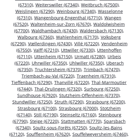
(67310)
,
Weiterswiller (67340)
,
Weitbruch (67500)
,
Weislingen (67290)
,
Weinbourg (67340)
,
Wasselonne
(67310)
,
Wangenbourg-Engenthal (67710)
,
Wangen
(67520)
,
Waltenheim-sur-Zorn (67670)
,
Waldolwisheim
(67700)
,
Waldhambach (67430)
,
Waldersbach (67130)
,
Walbourg (67360)
,
Wahlenheim (67170)
,
Volksberg
(67290)
,
Vœllerdingen (67430)
,
Villé (67220)
,
Vendenheim
(67550)
,
Valff (67210)
,
Uttwiller (67330)
,
Uttenhoffen
(67110)
,
Uttenheim (67150)
,
Urmatt (67280)
,
Urbeis
(67220)
,
Uhrwiller (67350)
,
Uhlwiller (67350)
,
Uberach
(67350)
,
Truchtersheim (67370)
,
Trimbach (67470)
,
Triembach-au-Val (67220)
,
Traenheim (67310)
,
Tieffenbach (67290)
,
Thanvillé (67220)
,
Thal-Marmoutier
(67440)
,
Thal-Drulingen (67320)
,
Surbourg (67250)
,
Sundhouse (67920)
,
Stutzheim-Offenheim (67370)
,
Stundwiller (67250)
,
Struth (67290)
,
Strasbourg (67200)
,
Strasbourg (67100)
,
Strasbourg (67000)
,
Stotzheim
(67140)
,
Still (67190)
,
Steinseltz (67160)
,
Steinbourg
(67790)
,
Steige (67220)
,
Stattmatten (67770)
,
Sparsbach
(67340)
,
Soultz-sous-Forêts (67250)
,
Soultz-les-Bains
(67120)
,
Soufflenheim (67620)
,
Souffelweyersheim (67460)
,