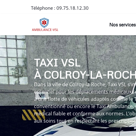
Téléphone :
09.75.18.12.30
Nos services
TAXI VSL
À COLROY-LA-ROC
Dans la ville de Colroy-la-Roche, Taxi VSL s
essentiel pour les déplacements médicaux r
à une flotte de véhicules adaptés comme le T
conventionné ou encore le Taxi Ambulance, o
médical fiable et conforme aux normes. L’objec
aux soins tout en respectant les prescriptio