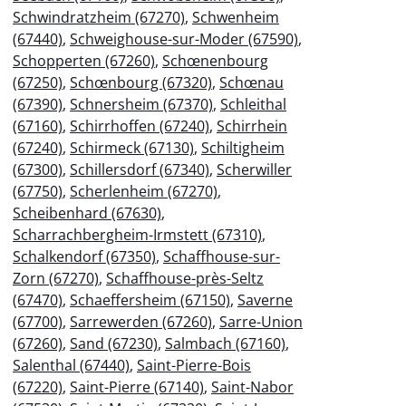
Schwindratzheim (67270)
,
Schwenheim
(67440)
,
Schweighouse-sur-Moder (67590)
,
Schopperten (67260)
,
Schœnenbourg
(67250)
,
Schœnbourg (67320)
,
Schœnau
(67390)
,
Schnersheim (67370)
,
Schleithal
(67160)
,
Schirrhoffen (67240)
,
Schirrhein
(67240)
,
Schirmeck (67130)
,
Schiltigheim
(67300)
,
Schillersdorf (67340)
,
Scherwiller
(67750)
,
Scherlenheim (67270)
,
Scheibenhard (67630)
,
Scharrachbergheim-Irmstett (67310)
,
Schalkendorf (67350)
,
Schaffhouse-sur-
Zorn (67270)
,
Schaffhouse-près-Seltz
(67470)
,
Schaeffersheim (67150)
,
Saverne
(67700)
,
Sarrewerden (67260)
,
Sarre-Union
(67260)
,
Sand (67230)
,
Salmbach (67160)
,
Salenthal (67440)
,
Saint-Pierre-Bois
(67220)
,
Saint-Pierre (67140)
,
Saint-Nabor