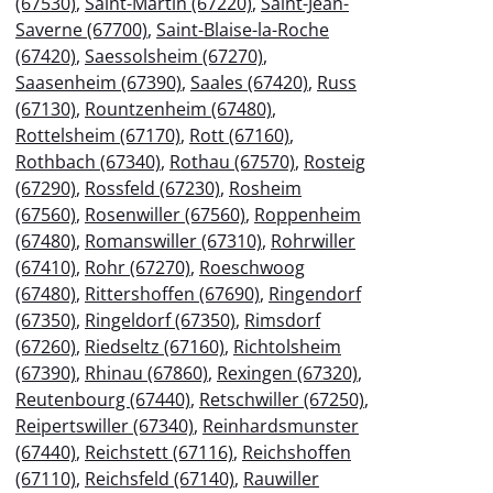
(67530)
,
Saint-Martin (67220)
,
Saint-Jean-
Saverne (67700)
,
Saint-Blaise-la-Roche
(67420)
,
Saessolsheim (67270)
,
Saasenheim (67390)
,
Saales (67420)
,
Russ
(67130)
,
Rountzenheim (67480)
,
Rottelsheim (67170)
,
Rott (67160)
,
Rothbach (67340)
,
Rothau (67570)
,
Rosteig
(67290)
,
Rossfeld (67230)
,
Rosheim
(67560)
,
Rosenwiller (67560)
,
Roppenheim
(67480)
,
Romanswiller (67310)
,
Rohrwiller
(67410)
,
Rohr (67270)
,
Roeschwoog
(67480)
,
Rittershoffen (67690)
,
Ringendorf
(67350)
,
Ringeldorf (67350)
,
Rimsdorf
(67260)
,
Riedseltz (67160)
,
Richtolsheim
(67390)
,
Rhinau (67860)
,
Rexingen (67320)
,
Reutenbourg (67440)
,
Retschwiller (67250)
,
Reipertswiller (67340)
,
Reinhardsmunster
(67440)
,
Reichstett (67116)
,
Reichshoffen
(67110)
,
Reichsfeld (67140)
,
Rauwiller