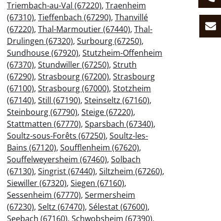
Triembach-au-Val (67220)
,
Traenheim
(67310)
,
Tieffenbach (67290)
,
Thanvillé
(67220)
,
Thal-Marmoutier (67440)
,
Thal-
Drulingen (67320)
,
Surbourg (67250)
,
Sundhouse (67920)
,
Stutzheim-Offenheim
(67370)
,
Stundwiller (67250)
,
Struth
(67290)
,
Strasbourg (67200)
,
Strasbourg
(67100)
,
Strasbourg (67000)
,
Stotzheim
(67140)
,
Still (67190)
,
Steinseltz (67160)
,
Steinbourg (67790)
,
Steige (67220)
,
Stattmatten (67770)
,
Sparsbach (67340)
,
Soultz-sous-Forêts (67250)
,
Soultz-les-
Bains (67120)
,
Soufflenheim (67620)
,
Souffelweyersheim (67460)
,
Solbach
(67130)
,
Singrist (67440)
,
Siltzheim (67260)
,
Siewiller (67320)
,
Siegen (67160)
,
Sessenheim (67770)
,
Sermersheim
(67230)
,
Seltz (67470)
,
Sélestat (67600)
,
Seebach (67160)
,
Schwobsheim (67390)
,