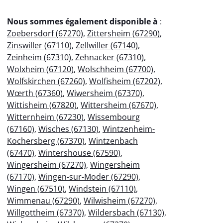
Nous sommes également disponible à
:
Zoebersdorf (67270)
,
Zittersheim (67290)
,
Zinswiller (67110)
,
Zellwiller (67140)
,
Zeinheim (67310)
,
Zehnacker (67310)
,
Wolxheim (67120)
,
Wolschheim (67700)
,
Wolfskirchen (67260)
,
Wolfisheim (67202)
,
Wœrth (67360)
,
Wiwersheim (67370)
,
Wittisheim (67820)
,
Wittersheim (67670)
,
Witternheim (67230)
,
Wissembourg
(67160)
,
Wisches (67130)
,
Wintzenheim-
Kochersberg (67370)
,
Wintzenbach
(67470)
,
Wintershouse (67590)
,
Wingersheim (67270)
,
Wingersheim
(67170)
,
Wingen-sur-Moder (67290)
,
Wingen (67510)
,
Windstein (67110)
,
Wimmenau (67290)
,
Wilwisheim (67270)
,
Willgottheim (67370)
,
Wildersbach (67130)
,