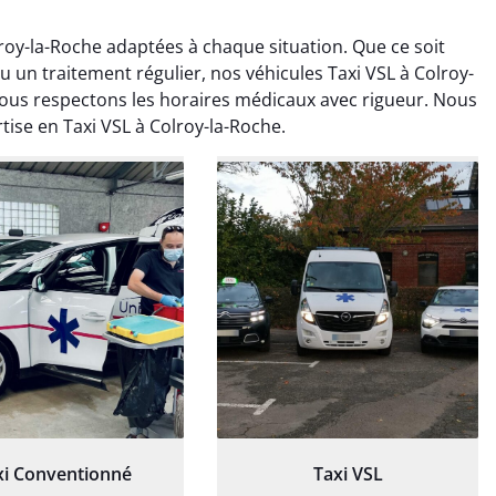
roy-la-Roche adaptées à chaque situation. Que ce soit
u un traitement régulier, nos véhicules Taxi VSL à Colroy-
Nous respectons les horaires médicaux avec rigueur. Nous
tise en Taxi VSL à Colroy-la-Roche.
ud Deschamps
Jérémy Ferrand
0 janvier 2025
8 septembre 2024
tisfait du transport,
Transport ponctuel et
s’est bien déroulé.
personnel très attentionné.
feur à l’écoute et
Très satisfait du service.
patient.
xi Conventionné
Taxi VSL