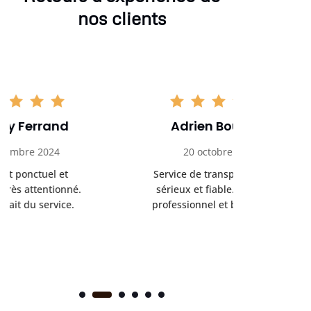
nos clients
Adrien Bouchet
Maxi
20 octobre 2024
2 nov
Service de transport médical
Ponc
sérieux et fiable. Chauffeur
profess
professionnel et bienveillant.
rendez-
s