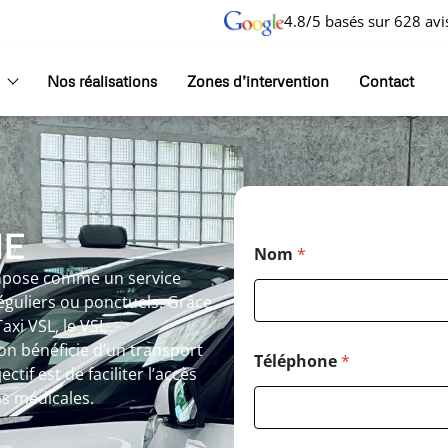
4.8/5 basés sur 628 avi
Nos réalisations
Zones d’intervention
Contact
HE
Nom
*
’impose comme un service
éguliers ou ponctuels. Grâce
axi VSL, le VSL
n bénéficie d’un transport
Téléphone
*
tif est de faciliter l’accès
ns médicales.