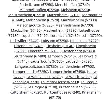
Pechelbronn (67250)
,
Menchhoffen (67340)
,
Memmelshoffen (67250)
,
Melsheim (67270)
,
Meistratzheim (67210)
,
Matzenheim (67150)
,
Marmoutier
(67440)
,
Marlenheim (67520)
,
Marckolsheim (67390)
,
Maisonsgoutte (67220)
,
Maennolsheim (67700)
,
Mackwiller (67430)
,
Mackenheim (67390)
,
Lutzelhouse
(67130)
,
Lupstein (67490)
,
Lorentzen (67430)
,
Lohr (67290)
,
Lochwiller (67440)
,
Lobsann (67250)
,
Lixhausen (67270)
,
Littenheim (67490)
,
Lipsheim (67640)
,
Lingolsheim
(67380)
,
Limersheim (67150)
,
Lichtenberg (67340)
,
Leutenheim (67480)
,
Lembach (67510)
,
Le Hohwald
(67140)
,
Lauterbourg (67630)
,
Laubach (67580)
,
Langensoultzbach (67360)
,
Landersheim (67700)
,
Lampertsloch (67250)
,
Lampertheim (67450)
,
Lalaye
(67220)
,
La Wantzenau (67610)
,
La Walck (67350)
,
La
Vancelle (67730)
,
La Petite-Pierre (67290)
,
La Broque
(67570)
,
La Broque (67130)
,
Kutzenhausen (67250)
,
Kuttolsheim (67520)
,
Kurtzenhouse (67240)
,
Kriegsheim
(67170)