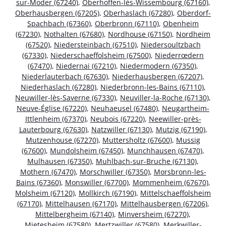
sur-Moder (67240)
,
Oberhoffen-lès-Wissembourg (67160)
,
Oberhausbergen (67205)
,
Oberhaslach (67280)
,
Oberdorf-
Spachbach (67360)
,
Oberbronn (67110)
,
Obenheim
(67230)
,
Nothalten (67680)
,
Nordhouse (67150)
,
Nordheim
(67520)
,
Niedersteinbach (67510)
,
Niedersoultzbach
(67330)
,
Niederschaeffolsheim (67500)
,
Niederrœdern
(67470)
,
Niedernai (67210)
,
Niedermodern (67350)
,
Niederlauterbach (67630)
,
Niederhausbergen (67207)
,
Niederhaslach (67280)
,
Niederbronn-les-Bains (67110)
,
Neuwiller-lès-Saverne (67330)
,
Neuviller-la-Roche (67130)
,
Neuve-Église (67220)
,
Neuhaeusel (67480)
,
Neugartheim-
Ittlenheim (67370)
,
Neubois (67220)
,
Neewiller-près-
Lauterbourg (67630)
,
Natzwiller (67130)
,
Mutzig (67190)
,
Mutzenhouse (67270)
,
Muttersholtz (67600)
,
Mussig
(67600)
,
Mundolsheim (67450)
,
Munchhausen (67470)
,
Mulhausen (67350)
,
Muhlbach-sur-Bruche (67130)
,
Mothern (67470)
,
Morschwiller (67350)
,
Morsbronn-les-
Bains (67360)
,
Monswiller (67700)
,
Mommenheim (67670)
,
Molsheim (67120)
,
Mollkirch (67190)
,
Mittelschaeffolsheim
(67170)
,
Mittelhausen (67170)
,
Mittelhausbergen (67206)
,
Mittelbergheim (67140)
,
Minversheim (67270)
,
Mietesheim (67580)
,
Mertzwiller (67580)
,
Merkwiller-