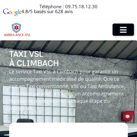
Téléphone :
09.75.18.12.30
4.8/5 basés sur 628 avis
TAXI VSL
À CLIMBACH
Le service Taxi VSL à Climbach pour garantir un
accompagnement médicalisé de qualité. Que ce
soit en Taxi conventionné, VSL ou Taxi Ambulance,
ce service garantit. Il s’agit d’un accompagnement
humain et professionnel à chaque étape du
transport.