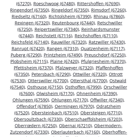
(67270)
,
Roeschwoog (67480)
,
Rittershoffen (67690)
,
Ringendorf (67350)
,
Ringeldorf (67350)
,
Rimsdorf (67260)
,
Riedseltz (67160)
,
Richtolsheim (67390)
,
Rhinau (67860)
,
Rexingen (67320)
,
Reutenbourg (67440)
,
Retschwiller
(67250)
,
Reipertswiller (67340)
,
Reinhardsmunster
(67440)
,
Reichstett (67116)
,
Reichshoffen (67110)
,
Reichsfeld (67140)
,
Rauwiller (67320)
,
Ratzwiller (67430)
,
Ranrupt (67420)
,
Rangen (67310)
,
Quatzenheim (67117)
,
Puberg (67290)
,
Printzheim (67490)
,
Preuschdorf (67250)
,
Plobsheim (67115)
,
Plaine (67420)
,
Pfulgriesheim (67370)
,
Pfettisheim (67370)
,
Pfalzweyer (67320)
,
Pfaffenhoffen
(67350)
,
Petersbach (67290)
,
Ottwiller (67320)
,
Ottrott
(67530)
,
Otterswiller (67700)
,
Ottersthal (67700)
,
Ostwald
(67540)
,
Osthouse (67150)
,
Osthoffen (67990)
,
Orschwiller
(67600)
,
Olwisheim (67170)
,
Ohnenheim (67390)
,
Ohlungen (67590)
,
Ohlungen (67170)
,
Offwiller (67340)
,
Offendorf (67850)
,
Oermingen (67970)
,
Odratzheim
(67520)
,
Obersteinbach (67510)
,
Obersteigen (67710)
,
Obersoultzbach (67330)
,
Oberschaeffolsheim (67203)
,
Oberrœdern (67250)
,
Obernai (67210)
,
Obermodern-
Zutzendorf (67330)
,
Oberlauterbach (67160)
,
Oberhoffen-