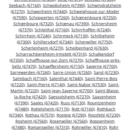
Seebach (67160)
,
Schwobsheim (67390)
,
Schwindratzheim
(67270)
,
Schwenheim (67440)
,
Schweighouse-sur-Moder
(67590)
,
Schopperten (67260)
,
Schœnenbourg (67250)
,
Schœnbourg (67320)
,
Schœnau (67390)
,
Schnersheim
(67370)
,
Schleithal (67160)
,
Schirrhoffen (67240)
,
Schirrhein (67240)
,
Schirmeck (67130)
,
Schiltigheim
(67300)
,
Schillersdorf (67340)
,
Scherwiller (67750)
,
Scherlenheim (67270)
,
Scheibenhard (67630)
,
Scharrachbergheim-Irmstett (67310)
,
Schalkendorf
(67350)
,
Schaffhouse-sur-Zorn (67270)
,
Schaffhouse-près-
Seltz (67470)
,
Schaeffersheim (67150)
,
Saverne (67700)
,
Sarrewerden (67260)
,
Sarre-Union (67260)
,
Sand (67230)
,
Salmbach (67160)
,
Salenthal (67440)
,
Saint-Pierre-Bois
(67220)
,
Saint-Pierre (67140)
,
Saint-Nabor (67530)
,
Saint-
Martin (67220)
,
Saint-Jean-Saverne (67700)
,
Saint-Blaise-
la-Roche (67420)
,
Saessolsheim (67270)
,
Saasenheim
(67390)
,
Saales (67420)
,
Russ (67130)
,
Rountzenheim
(67480)
,
Rottelsheim (67170)
,
Rott (67160)
,
Rothbach
(67340)
,
Rothau (67570)
,
Rosteig (67290)
,
Rossfeld (67230)
,
Rosheim (67560)
,
Rosenwiller (67560)
,
Roppenheim
(67480)
,
Romanswiller (67310)
,
Rohrwiller (67410)
,
Rohr