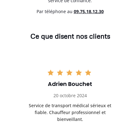
service de confiance.
Par téléphone au
0
9.75.18.12.30
Ce que disent nos clients
Adrien Bouchet
20 octobre 2024
rès
Service de transport médical sérieux et
Po
ice.
fiable. Chauffeur professionnel et
bienveillant.