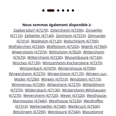
Nous sommes également disponible à
:
Zoebersdorf (67270)
,
Zittersheim (67290)
,
Zinswiller
(67110)
,
Zellwiller (67140)
,
Zeinheim (67310)
,
Zehnacker
(67310)
,
Wolxheim (67120)
,
Wolschheim (67700)
,
Wolfskirchen (67260)
,
Wolfisheim (67202)
,
Wœrth (67360)
,
Wiwersheim (67370)
,
Wittisheim (67820)
,
Wittersheim
(67670)
,
Witternheim (67230)
,
Wissembourg (67160)
,
Wisches (67130)
,
Wintzenheim-Kochersberg (67370)
,
Wintzenbach (67470)
,
Wintershouse (67590)
,
Wingersheim (67270)
,
Wingersheim (67170)
,
Wingen-sur-
Moder (67290)
,
Wingen (67510)
,
Windstein (67110)
,
Wimmenau (67290)
,
Wilwisheim (67270)
,
Willgottheim
(67370)
,
Wildersbach (67130)
,
Wickersheim-Wilshausen
(67270)
,
Weyersheim (67720)
,
Weyer (67320)
,
Westhouse-
Marmoutier (67440)
,
Westhouse (67230)
,
Westhoffen
(67310)
,
Weiterswiller (67340)
,
Weitbruch (67500)
,
Weislingen (67290)
,
Weinbourg (67340)
,
Wasselonne