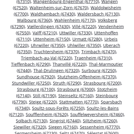
(67310)
,
Wangenbourg-Engenthal (67710)
,
Wangen
(67520)
,
Waltenheim-sur-Zorn (67670)
,
Waldolwisheim
(67700)
,
Waldhambach (67430)
,
Waldersbach (67130)
,
Walbourg (67360)
,
Wahlenheim (67170)
,
Volksberg
(67290)
,
Vœllerdingen (67430)
,
Villé (67220)
,
Vendenheim
(67550)
,
Valff (67210)
,
Uttwiller (67330)
,
Uttenhoffen
(67110)
,
Uttenheim (67150)
,
Urmatt (67280)
,
Urbeis
(67220)
,
Uhrwiller (67350)
,
Uhlwiller (67350)
,
Uberach
(67350)
,
Truchtersheim (67370)
,
Trimbach (67470)
,
Triembach-au-Val (67220)
,
Traenheim (67310)
,
Tieffenbach (67290)
,
Thanvillé (67220)
,
Thal-Marmoutier
(67440)
,
Thal-Drulingen (67320)
,
Surbourg (67250)
,
Sundhouse (67920)
,
Stutzheim-Offenheim (67370)
,
Stundwiller (67250)
,
Struth (67290)
,
Strasbourg (67200)
,
Strasbourg (67100)
,
Strasbourg (67000)
,
Stotzheim
(67140)
,
Still (67190)
,
Steinseltz (67160)
,
Steinbourg
(67790)
,
Steige (67220)
,
Stattmatten (67770)
,
Sparsbach
(67340)
,
Soultz-sous-Forêts (67250)
,
Soultz-les-Bains
(67120)
,
Soufflenheim (67620)
,
Souffelweyersheim (67460)
,
Solbach (67130)
,
Singrist (67440)
,
Siltzheim (67260)
,
Siewiller (67320)
,
Siegen (67160)
,
Sessenheim (67770)
,
Sermersheim (67230)
,
Seltz (67470)
,
Sélestat (67600)
,