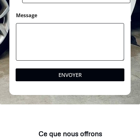
g
e
Message
ENVOYER
Ce que nous offrons