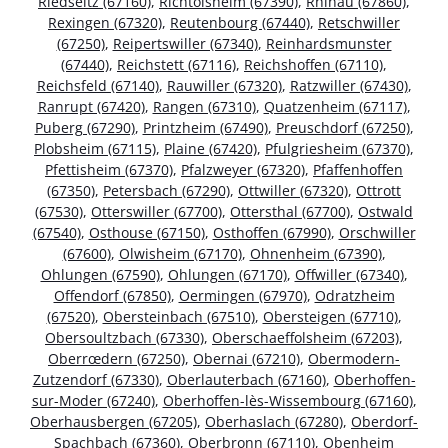
Riedseltz (67160)
,
Richtolsheim (67390)
,
Rhinau (67860)
,
Rexingen (67320)
,
Reutenbourg (67440)
,
Retschwiller
(67250)
,
Reipertswiller (67340)
,
Reinhardsmunster
(67440)
,
Reichstett (67116)
,
Reichshoffen (67110)
,
Reichsfeld (67140)
,
Rauwiller (67320)
,
Ratzwiller (67430)
,
Ranrupt (67420)
,
Rangen (67310)
,
Quatzenheim (67117)
,
Puberg (67290)
,
Printzheim (67490)
,
Preuschdorf (67250)
,
Plobsheim (67115)
,
Plaine (67420)
,
Pfulgriesheim (67370)
,
Pfettisheim (67370)
,
Pfalzweyer (67320)
,
Pfaffenhoffen
(67350)
,
Petersbach (67290)
,
Ottwiller (67320)
,
Ottrott
(67530)
,
Otterswiller (67700)
,
Ottersthal (67700)
,
Ostwald
(67540)
,
Osthouse (67150)
,
Osthoffen (67990)
,
Orschwiller
(67600)
,
Olwisheim (67170)
,
Ohnenheim (67390)
,
Ohlungen (67590)
,
Ohlungen (67170)
,
Offwiller (67340)
,
Offendorf (67850)
,
Oermingen (67970)
,
Odratzheim
(67520)
,
Obersteinbach (67510)
,
Obersteigen (67710)
,
Obersoultzbach (67330)
,
Oberschaeffolsheim (67203)
,
Oberrœdern (67250)
,
Obernai (67210)
,
Obermodern-
Zutzendorf (67330)
,
Oberlauterbach (67160)
,
Oberhoffen-
sur-Moder (67240)
,
Oberhoffen-lès-Wissembourg (67160)
,
Oberhausbergen (67205)
,
Oberhaslach (67280)
,
Oberdorf-
Spachbach (67360)
,
Oberbronn (67110)
,
Obenheim