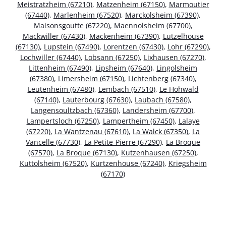
Meistratzheim (67210)
,
Matzenheim (67150)
,
Marmoutier
(67440)
,
Marlenheim (67520)
,
Marckolsheim (67390)
,
Maisonsgoutte (67220)
,
Maennolsheim (67700)
,
Mackwiller (67430)
,
Mackenheim (67390)
,
Lutzelhouse
(67130)
,
Lupstein (67490)
,
Lorentzen (67430)
,
Lohr (67290)
,
Lochwiller (67440)
,
Lobsann (67250)
,
Lixhausen (67270)
,
Littenheim (67490)
,
Lipsheim (67640)
,
Lingolsheim
(67380)
,
Limersheim (67150)
,
Lichtenberg (67340)
,
Leutenheim (67480)
,
Lembach (67510)
,
Le Hohwald
(67140)
,
Lauterbourg (67630)
,
Laubach (67580)
,
Langensoultzbach (67360)
,
Landersheim (67700)
,
Lampertsloch (67250)
,
Lampertheim (67450)
,
Lalaye
(67220)
,
La Wantzenau (67610)
,
La Walck (67350)
,
La
Vancelle (67730)
,
La Petite-Pierre (67290)
,
La Broque
(67570)
,
La Broque (67130)
,
Kutzenhausen (67250)
,
Kuttolsheim (67520)
,
Kurtzenhouse (67240)
,
Kriegsheim
(67170)