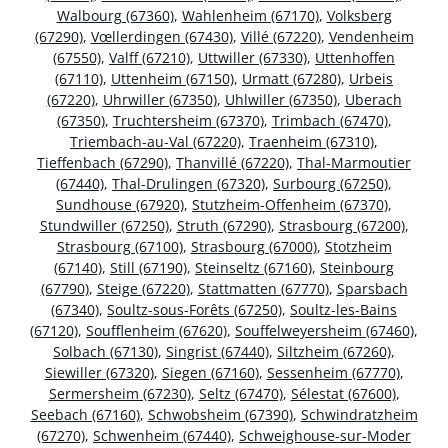
Walbourg (67360)
,
Wahlenheim (67170)
,
Volksberg
(67290)
,
Vœllerdingen (67430)
,
Villé (67220)
,
Vendenheim
(67550)
,
Valff (67210)
,
Uttwiller (67330)
,
Uttenhoffen
(67110)
,
Uttenheim (67150)
,
Urmatt (67280)
,
Urbeis
(67220)
,
Uhrwiller (67350)
,
Uhlwiller (67350)
,
Uberach
(67350)
,
Truchtersheim (67370)
,
Trimbach (67470)
,
Triembach-au-Val (67220)
,
Traenheim (67310)
,
Tieffenbach (67290)
,
Thanvillé (67220)
,
Thal-Marmoutier
(67440)
,
Thal-Drulingen (67320)
,
Surbourg (67250)
,
Sundhouse (67920)
,
Stutzheim-Offenheim (67370)
,
Stundwiller (67250)
,
Struth (67290)
,
Strasbourg (67200)
,
Strasbourg (67100)
,
Strasbourg (67000)
,
Stotzheim
(67140)
,
Still (67190)
,
Steinseltz (67160)
,
Steinbourg
(67790)
,
Steige (67220)
,
Stattmatten (67770)
,
Sparsbach
(67340)
,
Soultz-sous-Forêts (67250)
,
Soultz-les-Bains
(67120)
,
Soufflenheim (67620)
,
Souffelweyersheim (67460)
,
Solbach (67130)
,
Singrist (67440)
,
Siltzheim (67260)
,
Siewiller (67320)
,
Siegen (67160)
,
Sessenheim (67770)
,
Sermersheim (67230)
,
Seltz (67470)
,
Sélestat (67600)
,
Seebach (67160)
,
Schwobsheim (67390)
,
Schwindratzheim
(67270)
,
Schwenheim (67440)
,
Schweighouse-sur-Moder