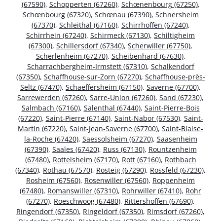
(67590)
,
Schopperten (67260)
,
Schœnenbourg (67250)
,
Schœnbourg (67320)
,
Schœnau (67390)
,
Schnersheim
(67370)
,
Schleithal (67160)
,
Schirrhoffen (67240)
,
Schirrhein (67240)
,
Schirmeck (67130)
,
Schiltigheim
(67300)
,
Schillersdorf (67340)
,
Scherwiller (67750)
,
Scherlenheim (67270)
,
Scheibenhard (67630)
,
Scharrachbergheim-Irmstett (67310)
,
Schalkendorf
(67350)
,
Schaffhouse-sur-Zorn (67270)
,
Schaffhouse-près-
Seltz (67470)
,
Schaeffersheim (67150)
,
Saverne (67700)
,
Sarrewerden (67260)
,
Sarre-Union (67260)
,
Sand (67230)
,
Salmbach (67160)
,
Salenthal (67440)
,
Saint-Pierre-Bois
(67220)
,
Saint-Pierre (67140)
,
Saint-Nabor (67530)
,
Saint-
Martin (67220)
,
Saint-Jean-Saverne (67700)
,
Saint-Blaise-
la-Roche (67420)
,
Saessolsheim (67270)
,
Saasenheim
(67390)
,
Saales (67420)
,
Russ (67130)
,
Rountzenheim
(67480)
,
Rottelsheim (67170)
,
Rott (67160)
,
Rothbach
(67340)
,
Rothau (67570)
,
Rosteig (67290)
,
Rossfeld (67230)
,
Rosheim (67560)
,
Rosenwiller (67560)
,
Roppenheim
(67480)
,
Romanswiller (67310)
,
Rohrwiller (67410)
,
Rohr
(67270)
,
Roeschwoog (67480)
,
Rittershoffen (67690)
,
Ringendorf (67350)
,
Ringeldorf (67350)
,
Rimsdorf (67260)
,