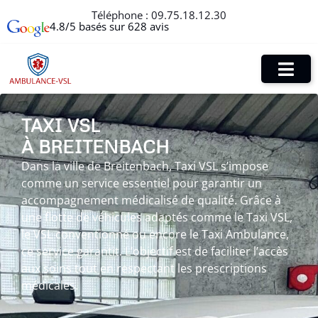
Téléphone :
09.75.18.12.30
4.8/5 basés sur 628 avis
TAXI VSL
À BREITENBACH
Dans la ville de Breitenbach, Taxi VSL s’impose
comme un service essentiel pour garantir un
accompagnement médicalisé de qualité. Grâce à
une flotte de véhicules adaptés comme le Taxi VSL,
le VSL conventionné ou encore le Taxi Ambulance,
ce service garantit. L’objectif est de faciliter l’accès
aux soins tout en respectant les prescriptions
médicales.