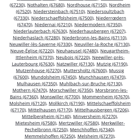
(67230)
,
Nothalten (67680)
,
Nordhouse (67150)
,
Nordheim
(67520)
,
Niedersteinbach (67510)
,
Niedersoultzbach
(67330)
,
Niederschaeffolsheim (67500)
,
Niederrœdern
(67470)
,
Niedernai (67210)
,
Niedermodern (67350)
,
Niederlauterbach (67630)
,
Niederhausbergen (67207)
,
Niederhaslach (67280)
,
Niederbronn-les-Bains (67110)
,
Neuwiller-lès-Saverne (67330)
,
Neuviller-la-Roche (67130)
,
Neuve-Église (67220)
,
Neuhaeusel (67480)
,
Neugartheim-
Ittlenheim (67370)
,
Neubois (67220)
,
Neewiller-près-
Lauterbourg (67630)
,
Natzwiller (67130)
,
Mutzig (67190)
,
Mutzenhouse (67270)
,
Muttersholtz (67600)
,
Mussig
(67600)
,
Mundolsheim (67450)
,
Munchhausen (67470)
,
Mulhausen (67350)
,
Muhlbach-sur-Bruche (67130)
,
Mothern (67470)
,
Morschwiller (67350)
,
Morsbronn-les-
Bains (67360)
,
Monswiller (67700)
,
Mommenheim (67670)
,
Molsheim (67120)
,
Mollkirch (67190)
,
Mittelschaeffolsheim
(67170)
,
Mittelhausen (67170)
,
Mittelhausbergen (67206)
,
Mittelbergheim (67140)
,
Minversheim (67270)
,
Mietesheim (67580)
,
Mertzwiller (67580)
,
Merkwiller-
Pechelbronn (67250)
,
Menchhoffen (67340)
,
Memmelshoffen (67250)
,
Melsheim (67270)
,