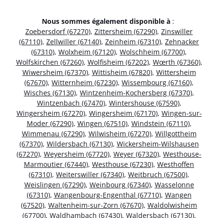
Nous sommes également disponible à
:
Zoebersdorf (67270)
,
Zittersheim (67290)
,
Zinswiller
(67110)
,
Zellwiller (67140)
,
Zeinheim (67310)
,
Zehnacker
(67310)
,
Wolxheim (67120)
,
Wolschheim (67700)
,
Wolfskirchen (67260)
,
Wolfisheim (67202)
,
Wœrth (67360)
,
Wiwersheim (67370)
,
Wittisheim (67820)
,
Wittersheim
(67670)
,
Witternheim (67230)
,
Wissembourg (67160)
,
Wisches (67130)
,
Wintzenheim-Kochersberg (67370)
,
Wintzenbach (67470)
,
Wintershouse (67590)
,
Wingersheim (67270)
,
Wingersheim (67170)
,
Wingen-sur-
Moder (67290)
,
Wingen (67510)
,
Windstein (67110)
,
Wimmenau (67290)
,
Wilwisheim (67270)
,
Willgottheim
(67370)
,
Wildersbach (67130)
,
Wickersheim-Wilshausen
(67270)
,
Weyersheim (67720)
,
Weyer (67320)
,
Westhouse-
Marmoutier (67440)
,
Westhouse (67230)
,
Westhoffen
(67310)
,
Weiterswiller (67340)
,
Weitbruch (67500)
,
Weislingen (67290)
,
Weinbourg (67340)
,
Wasselonne
(67310)
,
Wangenbourg-Engenthal (67710)
,
Wangen
(67520)
,
Waltenheim-sur-Zorn (67670)
,
Waldolwisheim
(67700)
,
Waldhambach (67430)
,
Waldersbach (67130)
,