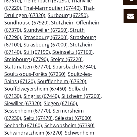
(67310)
,
Tieffenbach (67290)
,
Thanvillé
(67220)
,
Thal-Marmoutier (67440)
,
Thal-
Drulingen (67320)
,
Surbourg (67250)
,
Sundhouse (67920)
,
Stutzheim-Offenheim
(67370)
,
Stundwiller (67250)
,
Struth
(67290)
,
Strasbourg (67200)
,
Strasbourg
(67100)
,
Strasbourg (67000)
,
Stotzheim
(67140)
,
Still (67190)
,
Steinseltz (67160)
,
Steinbourg (67790)
,
Steige (67220)
,
Stattmatten (67770)
,
Sparsbach (67340)
,
Soultz-sous-Forêts (67250)
,
Soultz-les-
Bains (67120)
,
Soufflenheim (67620)
,
Souffelweyersheim (67460)
,
Solbach
(67130)
,
Singrist (67440)
,
Siltzheim (67260)
,
Siewiller (67320)
,
Siegen (67160)
,
Sessenheim (67770)
,
Sermersheim
(67230)
,
Seltz (67470)
,
Sélestat (67600)
,
Seebach (67160)
,
Schwobsheim (67390)
,
Schwindratzheim (67270)
,
Schwenheim