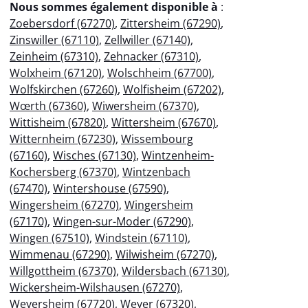
Nous sommes également disponible à
:
Zoebersdorf (67270)
,
Zittersheim (67290)
,
Zinswiller (67110)
,
Zellwiller (67140)
,
Zeinheim (67310)
,
Zehnacker (67310)
,
Wolxheim (67120)
,
Wolschheim (67700)
,
Wolfskirchen (67260)
,
Wolfisheim (67202)
,
Wœrth (67360)
,
Wiwersheim (67370)
,
Wittisheim (67820)
,
Wittersheim (67670)
,
Witternheim (67230)
,
Wissembourg
(67160)
,
Wisches (67130)
,
Wintzenheim-
Kochersberg (67370)
,
Wintzenbach
(67470)
,
Wintershouse (67590)
,
Wingersheim (67270)
,
Wingersheim
(67170)
,
Wingen-sur-Moder (67290)
,
Wingen (67510)
,
Windstein (67110)
,
Wimmenau (67290)
,
Wilwisheim (67270)
,
Willgottheim (67370)
,
Wildersbach (67130)
,
Wickersheim-Wilshausen (67270)
,
Weyersheim (67720)
,
Weyer (67320)
,