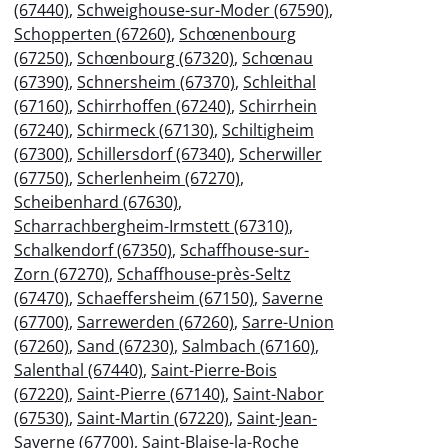
(67440)
,
Schweighouse-sur-Moder (67590)
,
Schopperten (67260)
,
Schœnenbourg
(67250)
,
Schœnbourg (67320)
,
Schœnau
(67390)
,
Schnersheim (67370)
,
Schleithal
(67160)
,
Schirrhoffen (67240)
,
Schirrhein
(67240)
,
Schirmeck (67130)
,
Schiltigheim
(67300)
,
Schillersdorf (67340)
,
Scherwiller
(67750)
,
Scherlenheim (67270)
,
Scheibenhard (67630)
,
Scharrachbergheim-Irmstett (67310)
,
Schalkendorf (67350)
,
Schaffhouse-sur-
Zorn (67270)
,
Schaffhouse-près-Seltz
(67470)
,
Schaeffersheim (67150)
,
Saverne
(67700)
,
Sarrewerden (67260)
,
Sarre-Union
(67260)
,
Sand (67230)
,
Salmbach (67160)
,
Salenthal (67440)
,
Saint-Pierre-Bois
(67220)
,
Saint-Pierre (67140)
,
Saint-Nabor
(67530)
,
Saint-Martin (67220)
,
Saint-Jean-
Saverne (67700)
,
Saint-Blaise-la-Roche