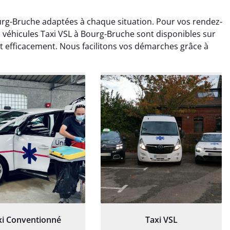
urg-Bruche adaptées à chaque situation. Pour vos rendez-
véhicules Taxi VSL à Bourg-Bruche sont disponibles sur
 efficacement. Nous facilitons vos démarches grâce à
ud Deschamps
Jérémy Ferrand
0 janvier 2025
8 septembre 2024
tisfait du transport,
Transport ponctuel et
s’est bien déroulé.
personnel très attentionné.
feur à l’écoute et
Très satisfait du service.
patient.
xi Conventionné
Taxi VSL