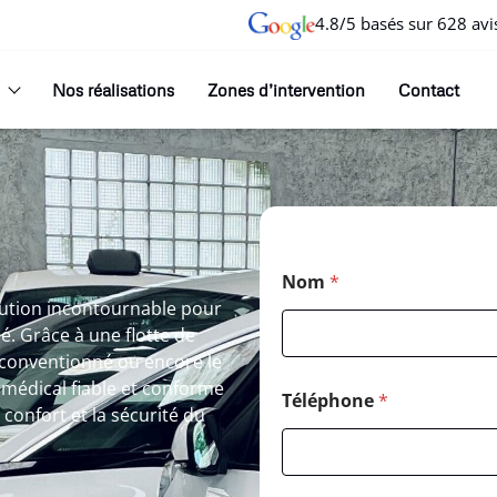
4.8/5 basés sur 628 avi
Nos réalisations
Zones d’intervention
Contact
Nom
*
lution incontournable pour
é. Grâce à une flotte de
 conventionné ou encore le
 médical fiable et conforme
Téléphone
*
confort et la sécurité du