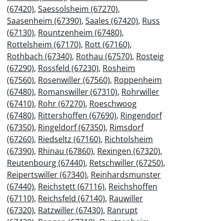
(67420)
,
Saessolsheim (67270)
,
Saasenheim (67390)
,
Saales (67420)
,
Russ
(67130)
,
Rountzenheim (67480)
,
Rottelsheim (67170)
,
Rott (67160)
,
Rothbach (67340)
,
Rothau (67570)
,
Rosteig
(67290)
,
Rossfeld (67230)
,
Rosheim
(67560)
,
Rosenwiller (67560)
,
Roppenheim
(67480)
,
Romanswiller (67310)
,
Rohrwiller
(67410)
,
Rohr (67270)
,
Roeschwoog
(67480)
,
Rittershoffen (67690)
,
Ringendorf
(67350)
,
Ringeldorf (67350)
,
Rimsdorf
(67260)
,
Riedseltz (67160)
,
Richtolsheim
(67390)
,
Rhinau (67860)
,
Rexingen (67320)
,
Reutenbourg (67440)
,
Retschwiller (67250)
,
Reipertswiller (67340)
,
Reinhardsmunster
(67440)
,
Reichstett (67116)
,
Reichshoffen
(67110)
,
Reichsfeld (67140)
,
Rauwiller
(67320)
,
Ratzwiller (67430)
,
Ranrupt