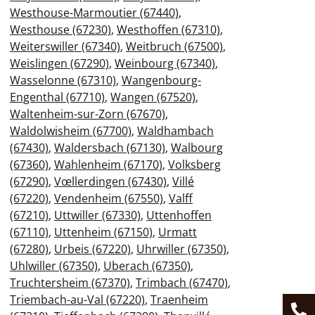
Westhouse-Marmoutier (67440)
,
Westhouse (67230)
,
Westhoffen (67310)
,
Weiterswiller (67340)
,
Weitbruch (67500)
,
Weislingen (67290)
,
Weinbourg (67340)
,
Wasselonne (67310)
,
Wangenbourg-
Engenthal (67710)
,
Wangen (67520)
,
Waltenheim-sur-Zorn (67670)
,
Waldolwisheim (67700)
,
Waldhambach
(67430)
,
Waldersbach (67130)
,
Walbourg
(67360)
,
Wahlenheim (67170)
,
Volksberg
(67290)
,
Vœllerdingen (67430)
,
Villé
(67220)
,
Vendenheim (67550)
,
Valff
(67210)
,
Uttwiller (67330)
,
Uttenhoffen
(67110)
,
Uttenheim (67150)
,
Urmatt
(67280)
,
Urbeis (67220)
,
Uhrwiller (67350)
,
Uhlwiller (67350)
,
Uberach (67350)
,
Truchtersheim (67370)
,
Trimbach (67470)
,
Triembach-au-Val (67220)
,
Traenheim