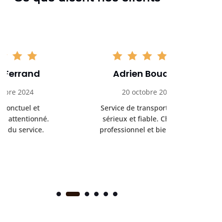
Adrien Bouchet
Maxi
20 octobre 2024
2 nov
Service de transport médical
Ponc
sérieux et fiable. Chauffeur
profess
professionnel et bienveillant.
rendez-
s