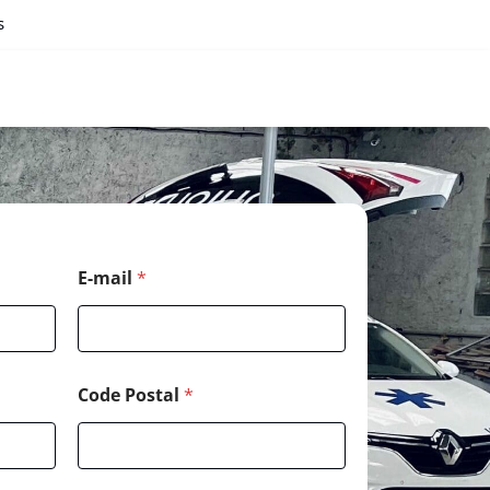
s
*
E-mail
*
*
*
Code Postal
*