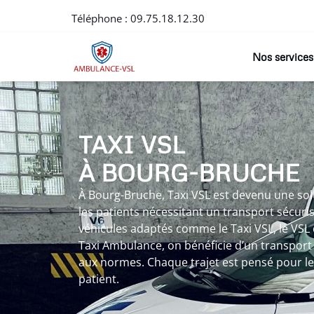
Téléphone :
09.75.18.12.30
Nos services
TAXI VSL
À BOURG-BRUCHE
À Bourg-Bruche, Taxi VSL est devenu une so
les patients nécessitant un transport sécuris
véhicules adaptés comme le Taxi VSL, le VSL
Taxi Ambulance, on bénéficie d’un transport
aux normes. Chaque trajet est pensé pour le 
patient.