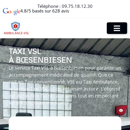
Téléphone :
09.75.18.12.30
4.8/5 basés sur 628 avis
TAXI VSL
À BŒSENBIESEN
Le service Taxi VSL à Bœsenbiesen pour garantir un
accompagnement médicalisé de qualité. Que ce
soit en Taxi conventionné, VSL ou Taxi Ambulance,
le service Taxi VSL à Bœsenbiesen assure. L’objectif
est de faciliter l’accès aux soins tout en respectant
les prescriptions médicales.