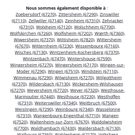
Nous sommes également disponible à
:
Zoebersdorf (67270)
,
Zittersheim (67290)
,
Zinswiller
(67110)
,
Zellwiller (67140)
,
Zeinheim (67310)
,
Zehnacker
(67310)
,
Wolxheim (67120)
,
Wolschheim (67700)
,
Wolfskirchen (67260)
,
Wolfisheim (67202)
,
Wœrth (67360)
,
Wiwersheim (67370)
,
Wittisheim (67820)
,
Wittersheim
(67670)
,
Witternheim (67230)
,
Wissembourg (67160)
,
Wisches (67130)
,
Wintzenheim-Kochersberg (67370)
,
Wintzenbach (67470)
,
Wintershouse (67590)
,
Wingersheim (67270)
,
Wingersheim (67170)
,
Wingen-sur-
Moder (67290)
,
Wingen (67510)
,
Windstein (67110)
,
Wimmenau (67290)
,
Wilwisheim (67270)
,
Willgottheim
(67370)
,
Wildersbach (67130)
,
Wickersheim-Wilshausen
(67270)
,
Weyersheim (67720)
,
Weyer (67320)
,
Westhouse-
Marmoutier (67440)
,
Westhouse (67230)
,
Westhoffen
(67310)
,
Weiterswiller (67340)
,
Weitbruch (67500)
,
Weislingen (67290)
,
Weinbourg (67340)
,
Wasselonne
(67310)
,
Wangenbourg-Engenthal (67710)
,
Wangen
(67520)
,
Waltenheim-sur-Zorn (67670)
,
Waldolwisheim
(67700)
,
Waldhambach (67430)
,
Waldersbach (67130)
,
Walbourg (67360)
,
Wahlenheim (67170)
,
Volksberg