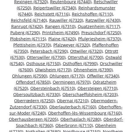
Rexingen (67320)
,
Reutenbourg (67440)
,
Retschwiller
(67250)
,
Reipertswiller (67340)
,
Reinhardsmunster
(67440)
,
Reichstett (67116)
,
Reichshoffen (67110)
,
Reichsfeld (67140)
,
Rauwiller (67320)
,
Ratzwiller (67430)
,
Ranrupt (67420)
,
Rangen (67310)
,
Quatzenheim (67117)
,
Puberg (67290)
,
Printzheim (67490)
,
Preuschdorf (67250)
,
Plobsheim (67115)
,
Plaine (67420)
,
Pfulgriesheim (67370)
,
Pfettisheim (67370)
,
Pfalzweyer (67320)
,
Pfaffenhoffen
(67350)
,
Petersbach (67290)
,
Ottwiller (67320)
,
Ottrott
(67530)
,
Otterswiller (67700)
,
Ottersthal (67700)
,
Ostwald
(67540)
,
Osthouse (67150)
,
Osthoffen (67990)
,
Orschwiller
(67600)
,
Olwisheim (67170)
,
Ohnenheim (67390)
,
Ohlungen (67590)
,
Ohlungen (67170)
,
Offwiller (67340)
,
Offendorf (67850)
,
Oermingen (67970)
,
Odratzheim
(67520)
,
Obersteinbach (67510)
,
Obersteigen (67710)
,
Obersoultzbach (67330)
,
Oberschaeffolsheim (67203)
,
Oberrœdern (67250)
,
Obernai (67210)
,
Obermodern-
Zutzendorf (67330)
,
Oberlauterbach (67160)
,
Oberhoffen-
sur-Moder (67240)
,
Oberhoffen-lès-Wissembourg (67160)
,
Oberhausbergen (67205)
,
Oberhaslach (67280)
,
Oberdorf-
Spachbach (67360)
,
Oberbronn (67110)
,
Obenheim
(67230)
,
Nothalten (67680)
,
Nordhouse (67150)
,
Nordheim