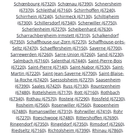
Schœnbourg (67320)
,
Schœnau (67390)
,
Schnersheim
(67370)
,
Schleithal (67160)
,
Schirrhoffen (67240)
,
Schirrhein (67240)
,
Schirmeck (67130)
,
Schiltigheim
(67300)
,
Schillersdorf (67340)
,
Scherwiller (67750)
,
Scherlenheim (67270)
,
Scheibenhard (67630)
,
Scharrachbergheim-Irmstett (67310)
,
Schalkendorf
(67350)
,
Schaffhouse-sur-Zorn (67270)
,
Schaffhouse-près-
Seltz (67470)
,
Schaeffersheim (67150)
,
Saverne (67700)
,
Sarrewerden (67260)
,
Sarre-Union (67260)
,
Sand (67230)
,
Salmbach (67160)
,
Salenthal (67440)
,
Saint-Pierre-Bois
(67220)
,
Saint-Pierre (67140)
,
Saint-Nabor (67530)
,
Saint-
Martin (67220)
,
Saint-Jean-Saverne (67700)
,
Saint-Blaise-
la-Roche (67420)
,
Saessolsheim (67270)
,
Saasenheim
(67390)
,
Saales (67420)
,
Russ (67130)
,
Rountzenheim
(67480)
,
Rottelsheim (67170)
,
Rott (67160)
,
Rothbach
(67340)
,
Rothau (67570)
,
Rosteig (67290)
,
Rossfeld (67230)
,
Rosheim (67560)
,
Rosenwiller (67560)
,
Roppenheim
(67480)
,
Romanswiller (67310)
,
Rohrwiller (67410)
,
Rohr
(67270)
,
Roeschwoog (67480)
,
Rittershoffen (67690)
,
Ringendorf (67350)
,
Ringeldorf (67350)
,
Rimsdorf (67260)
,
Riedseltz (67160)
,
Richtolsheim (67390)
,
Rhinau (67860)
,