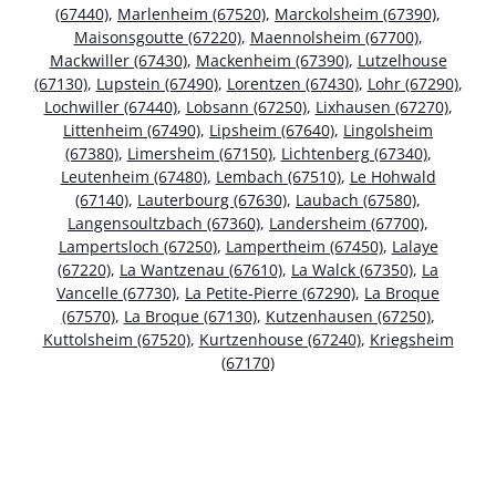
(67440)
,
Marlenheim (67520)
,
Marckolsheim (67390)
,
Maisonsgoutte (67220)
,
Maennolsheim (67700)
,
Mackwiller (67430)
,
Mackenheim (67390)
,
Lutzelhouse
(67130)
,
Lupstein (67490)
,
Lorentzen (67430)
,
Lohr (67290)
,
Lochwiller (67440)
,
Lobsann (67250)
,
Lixhausen (67270)
,
Littenheim (67490)
,
Lipsheim (67640)
,
Lingolsheim
(67380)
,
Limersheim (67150)
,
Lichtenberg (67340)
,
Leutenheim (67480)
,
Lembach (67510)
,
Le Hohwald
(67140)
,
Lauterbourg (67630)
,
Laubach (67580)
,
Langensoultzbach (67360)
,
Landersheim (67700)
,
Lampertsloch (67250)
,
Lampertheim (67450)
,
Lalaye
(67220)
,
La Wantzenau (67610)
,
La Walck (67350)
,
La
Vancelle (67730)
,
La Petite-Pierre (67290)
,
La Broque
(67570)
,
La Broque (67130)
,
Kutzenhausen (67250)
,
Kuttolsheim (67520)
,
Kurtzenhouse (67240)
,
Kriegsheim
(67170)