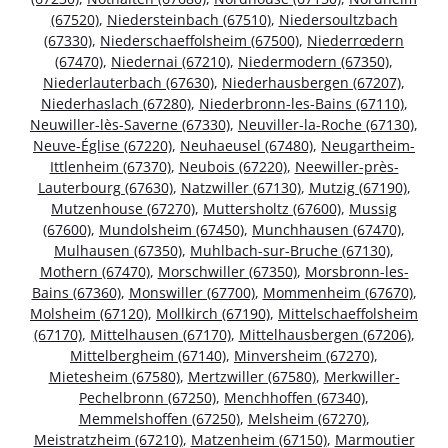
(67520)
,
Niedersteinbach (67510)
,
Niedersoultzbach
(67330)
,
Niederschaeffolsheim (67500)
,
Niederrœdern
(67470)
,
Niedernai (67210)
,
Niedermodern (67350)
,
Niederlauterbach (67630)
,
Niederhausbergen (67207)
,
Niederhaslach (67280)
,
Niederbronn-les-Bains (67110)
,
Neuwiller-lès-Saverne (67330)
,
Neuviller-la-Roche (67130)
,
Neuve-Église (67220)
,
Neuhaeusel (67480)
,
Neugartheim-
Ittlenheim (67370)
,
Neubois (67220)
,
Neewiller-près-
Lauterbourg (67630)
,
Natzwiller (67130)
,
Mutzig (67190)
,
Mutzenhouse (67270)
,
Muttersholtz (67600)
,
Mussig
(67600)
,
Mundolsheim (67450)
,
Munchhausen (67470)
,
Mulhausen (67350)
,
Muhlbach-sur-Bruche (67130)
,
Mothern (67470)
,
Morschwiller (67350)
,
Morsbronn-les-
Bains (67360)
,
Monswiller (67700)
,
Mommenheim (67670)
,
Molsheim (67120)
,
Mollkirch (67190)
,
Mittelschaeffolsheim
(67170)
,
Mittelhausen (67170)
,
Mittelhausbergen (67206)
,
Mittelbergheim (67140)
,
Minversheim (67270)
,
Mietesheim (67580)
,
Mertzwiller (67580)
,
Merkwiller-
Pechelbronn (67250)
,
Menchhoffen (67340)
,
Memmelshoffen (67250)
,
Melsheim (67270)
,
Meistratzheim (67210)
,
Matzenheim (67150)
,
Marmoutier