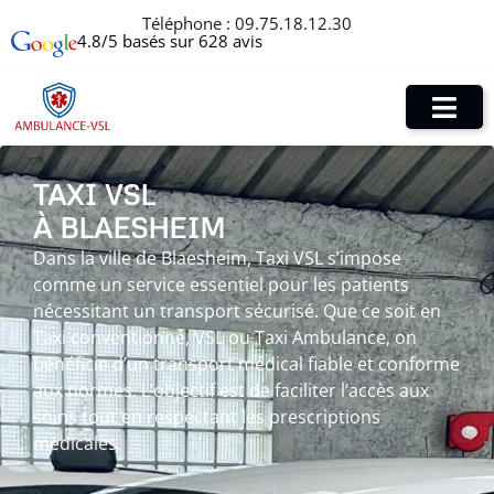
Téléphone :
09.75.18.12.30
4.8/5 basés sur 628 avis
TAXI VSL
À BLAESHEIM
Dans la ville de Blaesheim, Taxi VSL s’impose
comme un service essentiel pour les patients
nécessitant un transport sécurisé. Que ce soit en
Taxi conventionné, VSL ou Taxi Ambulance, on
bénéficie d’un transport médical fiable et conforme
aux normes. L’objectif est de faciliter l’accès aux
soins tout en respectant les prescriptions
médicales.