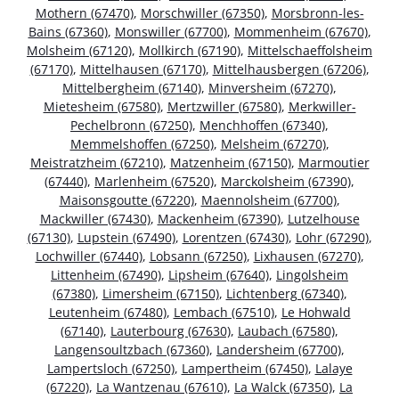
Mothern (67470)
,
Morschwiller (67350)
,
Morsbronn-les-
Bains (67360)
,
Monswiller (67700)
,
Mommenheim (67670)
,
Molsheim (67120)
,
Mollkirch (67190)
,
Mittelschaeffolsheim
(67170)
,
Mittelhausen (67170)
,
Mittelhausbergen (67206)
,
Mittelbergheim (67140)
,
Minversheim (67270)
,
Mietesheim (67580)
,
Mertzwiller (67580)
,
Merkwiller-
Pechelbronn (67250)
,
Menchhoffen (67340)
,
Memmelshoffen (67250)
,
Melsheim (67270)
,
Meistratzheim (67210)
,
Matzenheim (67150)
,
Marmoutier
(67440)
,
Marlenheim (67520)
,
Marckolsheim (67390)
,
Maisonsgoutte (67220)
,
Maennolsheim (67700)
,
Mackwiller (67430)
,
Mackenheim (67390)
,
Lutzelhouse
(67130)
,
Lupstein (67490)
,
Lorentzen (67430)
,
Lohr (67290)
,
Lochwiller (67440)
,
Lobsann (67250)
,
Lixhausen (67270)
,
Littenheim (67490)
,
Lipsheim (67640)
,
Lingolsheim
(67380)
,
Limersheim (67150)
,
Lichtenberg (67340)
,
Leutenheim (67480)
,
Lembach (67510)
,
Le Hohwald
(67140)
,
Lauterbourg (67630)
,
Laubach (67580)
,
Langensoultzbach (67360)
,
Landersheim (67700)
,
Lampertsloch (67250)
,
Lampertheim (67450)
,
Lalaye
(67220)
,
La Wantzenau (67610)
,
La Walck (67350)
,
La