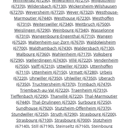
Wimmenau (67290)
,
Wilwisheim (67270)
,
Willgottheim
(67370)
,
Wildersbach (67130)
,
Wickersheim-Wilshausen
(67270)
,
Weyersheim (67720)
,
Weyer (67320)
,
Westhouse-
Marmoutier (67440)
,
Westhouse (67230)
,
Westhoffen
(67310)
,
Weiterswiller (67340)
,
Weitbruch (67500)
,
Weislingen (67290)
,
Weinbourg (67340)
,
Wasselonne
(67310)
,
Wangenbourg-Engenthal (67710)
,
Wangen
(67520)
,
Waltenheim-sur-Zorn (67670)
,
Waldolwisheim
(67700)
,
Waldhambach (67430)
,
Waldersbach (67130)
,
Walbourg (67360)
,
Wahlenheim (67170)
,
Volksberg
(67290)
,
Vœllerdingen (67430)
,
Villé (67220)
,
Vendenheim
(67550)
,
Valff (67210)
,
Uttwiller (67330)
,
Uttenhoffen
(67110)
,
Uttenheim (67150)
,
Urmatt (67280)
,
Urbeis
(67220)
,
Uhrwiller (67350)
,
Uhlwiller (67350)
,
Uberach
(67350)
,
Truchtersheim (67370)
,
Trimbach (67470)
,
Triembach-au-Val (67220)
,
Traenheim (67310)
,
Tieffenbach (67290)
,
Thanvillé (67220)
,
Thal-Marmoutier
(67440)
,
Thal-Drulingen (67320)
,
Surbourg (67250)
,
Sundhouse (67920)
,
Stutzheim-Offenheim (67370)
,
Stundwiller (67250)
,
Struth (67290)
,
Strasbourg (67200)
,
Strasbourg (67100)
,
Strasbourg (67000)
,
Stotzheim
(67140)
,
Still (67190)
,
Steinseltz (67160)
,
Steinbourg