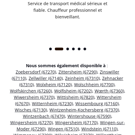
rès
Service de transport médical sérieux et
Po
ice.
fiable. Chauffeur professionnel et
bienveillant.
Nous sommes également disponible à
:
Zoebersdorf (67270)
,
Zittersheim (67290)
,
Zinswiller
(67110)
,
Zellwiller (67140)
,
Zeinheim (67310)
,
Zehnacker
(67310)
,
Wolxheim (67120)
,
Wolschheim (67700)
,
Wolfskirchen (67260)
,
Wolfisheim (67202)
,
Wœrth (67360)
,
Wiwersheim (67370)
,
Wittisheim (67820)
,
Wittersheim
(67670)
,
Witternheim (67230)
,
Wissembourg (67160)
,
Wisches (67130)
,
Wintzenheim-Kochersberg (67370)
,
Wintzenbach (67470)
,
Wintershouse (67590)
,
Wingersheim (67270)
,
Wingersheim (67170)
,
Wingen-sur-
Moder (67290)
,
Wingen (67510)
,
Windstein (67110)
,