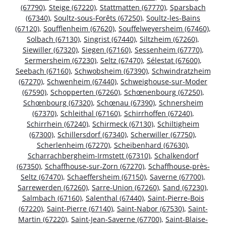
(67790)
,
Steige (67220)
,
Stattmatten (67770)
,
Sparsbach
(67340)
,
Soultz-sous-Forêts (67250)
,
Soultz-les-Bains
(67120)
,
Soufflenheim (67620)
,
Souffelweyersheim (67460)
,
Solbach (67130)
,
Singrist (67440)
,
Siltzheim (67260)
,
Siewiller (67320)
,
Siegen (67160)
,
Sessenheim (67770)
,
Sermersheim (67230)
,
Seltz (67470)
,
Sélestat (67600)
,
Seebach (67160)
,
Schwobsheim (67390)
,
Schwindratzheim
(67270)
,
Schwenheim (67440)
,
Schweighouse-sur-Moder
(67590)
,
Schopperten (67260)
,
Schœnenbourg (67250)
,
Schœnbourg (67320)
,
Schœnau (67390)
,
Schnersheim
(67370)
,
Schleithal (67160)
,
Schirrhoffen (67240)
,
Schirrhein (67240)
,
Schirmeck (67130)
,
Schiltigheim
(67300)
,
Schillersdorf (67340)
,
Scherwiller (67750)
,
Scherlenheim (67270)
,
Scheibenhard (67630)
,
Scharrachbergheim-Irmstett (67310)
,
Schalkendorf
(67350)
,
Schaffhouse-sur-Zorn (67270)
,
Schaffhouse-près-
Seltz (67470)
,
Schaeffersheim (67150)
,
Saverne (67700)
,
Sarrewerden (67260)
,
Sarre-Union (67260)
,
Sand (67230)
,
Salmbach (67160)
,
Salenthal (67440)
,
Saint-Pierre-Bois
(67220)
,
Saint-Pierre (67140)
,
Saint-Nabor (67530)
,
Saint-
Martin (67220)
,
Saint-Jean-Saverne (67700)
,
Saint-Blaise-