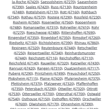
la-Roche (67420)
,
Saessolsheim (67270)
,
Saasenheim
(67390)
,
Saales (67420)
,
Russ (67130)
,
Rountzenheim
(67480)
,
Rottelsheim (67170)
,
Rott (67160)
,
Rothbach
(67340)
,
Rothau (67570)
,
Rosteig (67290)
,
Rossfeld (67230)
,
Rosheim (67560)
,
Rosenwiller (67560)
,
Roppenheim
(67480)
,
Romanswiller (67310)
,
Rohrwiller (67410)
,
Rohr
(67270)
,
Roeschwoog (67480)
,
Rittershoffen (67690)
,
Ringendorf (67350)
,
Ringeldorf (67350)
,
Rimsdorf (67260)
,
Riedseltz (67160)
,
Richtolsheim (67390)
,
Rhinau (67860)
,
Rexingen (67320)
,
Reutenbourg (67440)
,
Retschwiller
(67250)
,
Reipertswiller (67340)
,
Reinhardsmunster
(67440)
,
Reichstett (67116)
,
Reichshoffen (67110)
,
Reichsfeld (67140)
,
Rauwiller (67320)
,
Ratzwiller (67430)
,
Ranrupt (67420)
,
Rangen (67310)
,
Quatzenheim (67117)
,
Puberg (67290)
,
Printzheim (67490)
,
Preuschdorf (67250)
,
Plobsheim (67115)
,
Plaine (67420)
,
Pfulgriesheim (67370)
,
Pfettisheim (67370)
,
Pfalzweyer (67320)
,
Pfaffenhoffen
(67350)
,
Petersbach (67290)
,
Ottwiller (67320)
,
Ottrott
(67530)
,
Otterswiller (67700)
,
Ottersthal (67700)
,
Ostwald
(67540)
,
Osthouse (67150)
,
Osthoffen (67990)
,
Orschwiller
(67600)
,
Olwisheim (67170)
,
Ohnenheim (67390)
,