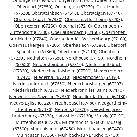
Ohlungen (67590)
,
Ohlungen (67170)
,
Offwiller (67340)
,
Offendorf (67850)
,
Oermingen (67970)
,
Odratzheim
(67520)
,
Obersteinbach (67510)
,
Obersteigen (67710)
,
Obersoultzbach (67330)
,
Oberschaeffolsheim (67203)
,
Oberrœdern (67250)
,
Obernai (67210)
,
Obermodern-
Zutzendorf (67330)
,
Oberlauterbach (67160)
,
Oberhoffen-
sur-Moder (67240)
,
Oberhoffen-lès-Wissembourg (67160)
,
Oberhausbergen (67205)
,
Oberhaslach (67280)
,
Oberdorf-
Spachbach (67360)
,
Oberbronn (67110)
,
Obenheim
(67230)
,
Nothalten (67680)
,
Nordhouse (67150)
,
Nordheim
(67520)
,
Niedersteinbach (67510)
,
Niedersoultzbach
(67330)
,
Niederschaeffolsheim (67500)
,
Niederrœdern
(67470)
,
Niedernai (67210)
,
Niedermodern (67350)
,
Niederlauterbach (67630)
,
Niederhausbergen (67207)
,
Niederhaslach (67280)
,
Niederbronn-les-Bains (67110)
,
Neuwiller-lès-Saverne (67330)
,
Neuviller-la-Roche (67130)
,
Neuve-Église (67220)
,
Neuhaeusel (67480)
,
Neugartheim-
Ittlenheim (67370)
,
Neubois (67220)
,
Neewiller-près-
Lauterbourg (67630)
,
Natzwiller (67130)
,
Mutzig (67190)
,
Mutzenhouse (67270)
,
Muttersholtz (67600)
,
Mussig
(67600)
,
Mundolsheim (67450)
,
Munchhausen (67470)
,
Mulhausen (67350)
,
Muhlbach-sur-Bruche (67130)
,