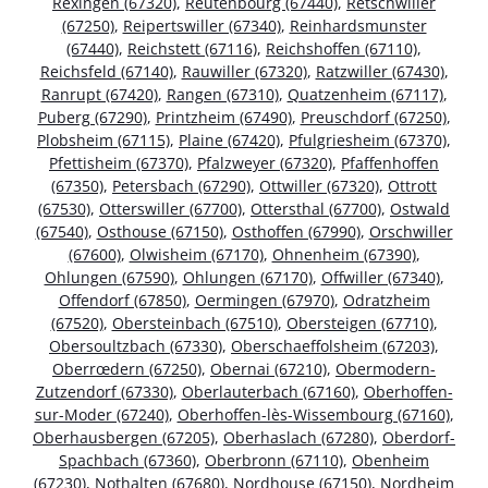
Rexingen (67320)
,
Reutenbourg (67440)
,
Retschwiller
(67250)
,
Reipertswiller (67340)
,
Reinhardsmunster
(67440)
,
Reichstett (67116)
,
Reichshoffen (67110)
,
Reichsfeld (67140)
,
Rauwiller (67320)
,
Ratzwiller (67430)
,
Ranrupt (67420)
,
Rangen (67310)
,
Quatzenheim (67117)
,
Puberg (67290)
,
Printzheim (67490)
,
Preuschdorf (67250)
,
Plobsheim (67115)
,
Plaine (67420)
,
Pfulgriesheim (67370)
,
Pfettisheim (67370)
,
Pfalzweyer (67320)
,
Pfaffenhoffen
(67350)
,
Petersbach (67290)
,
Ottwiller (67320)
,
Ottrott
(67530)
,
Otterswiller (67700)
,
Ottersthal (67700)
,
Ostwald
(67540)
,
Osthouse (67150)
,
Osthoffen (67990)
,
Orschwiller
(67600)
,
Olwisheim (67170)
,
Ohnenheim (67390)
,
Ohlungen (67590)
,
Ohlungen (67170)
,
Offwiller (67340)
,
Offendorf (67850)
,
Oermingen (67970)
,
Odratzheim
(67520)
,
Obersteinbach (67510)
,
Obersteigen (67710)
,
Obersoultzbach (67330)
,
Oberschaeffolsheim (67203)
,
Oberrœdern (67250)
,
Obernai (67210)
,
Obermodern-
Zutzendorf (67330)
,
Oberlauterbach (67160)
,
Oberhoffen-
sur-Moder (67240)
,
Oberhoffen-lès-Wissembourg (67160)
,
Oberhausbergen (67205)
,
Oberhaslach (67280)
,
Oberdorf-
Spachbach (67360)
,
Oberbronn (67110)
,
Obenheim
(67230)
,
Nothalten (67680)
,
Nordhouse (67150)
,
Nordheim