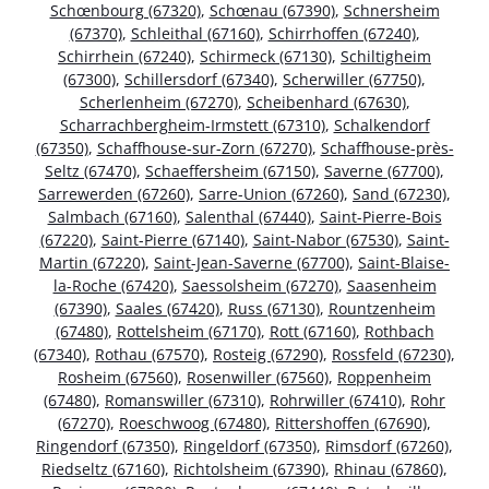
Schœnbourg (67320)
,
Schœnau (67390)
,
Schnersheim
(67370)
,
Schleithal (67160)
,
Schirrhoffen (67240)
,
Schirrhein (67240)
,
Schirmeck (67130)
,
Schiltigheim
(67300)
,
Schillersdorf (67340)
,
Scherwiller (67750)
,
Scherlenheim (67270)
,
Scheibenhard (67630)
,
Scharrachbergheim-Irmstett (67310)
,
Schalkendorf
(67350)
,
Schaffhouse-sur-Zorn (67270)
,
Schaffhouse-près-
Seltz (67470)
,
Schaeffersheim (67150)
,
Saverne (67700)
,
Sarrewerden (67260)
,
Sarre-Union (67260)
,
Sand (67230)
,
Salmbach (67160)
,
Salenthal (67440)
,
Saint-Pierre-Bois
(67220)
,
Saint-Pierre (67140)
,
Saint-Nabor (67530)
,
Saint-
Martin (67220)
,
Saint-Jean-Saverne (67700)
,
Saint-Blaise-
la-Roche (67420)
,
Saessolsheim (67270)
,
Saasenheim
(67390)
,
Saales (67420)
,
Russ (67130)
,
Rountzenheim
(67480)
,
Rottelsheim (67170)
,
Rott (67160)
,
Rothbach
(67340)
,
Rothau (67570)
,
Rosteig (67290)
,
Rossfeld (67230)
,
Rosheim (67560)
,
Rosenwiller (67560)
,
Roppenheim
(67480)
,
Romanswiller (67310)
,
Rohrwiller (67410)
,
Rohr
(67270)
,
Roeschwoog (67480)
,
Rittershoffen (67690)
,
Ringendorf (67350)
,
Ringeldorf (67350)
,
Rimsdorf (67260)
,
Riedseltz (67160)
,
Richtolsheim (67390)
,
Rhinau (67860)
,