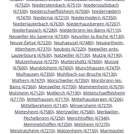
(67520)
,
Niedersteinbach (67510)
,
Niedersoultzbach
(67330)
,
Niederschaeffolsheim (67500)
,
Niederrœdern
(67470)
,
Niedernai (67210)
,
Niedermodern (67350)
,
Niederlauterbach (67630)
,
Niederhausbergen (67207)
,
Niederhaslach (67280)
,
Niederbronn-les-Bains (67110)
,
Neuwiller-lès-Saverne (67330)
,
Neuviller-la-Roche (67130)
,
Neuve-Église (67220)
,
Neuhaeusel (67480)
,
Neugartheim-
Ittlenheim (67370)
,
Neubois (67220)
,
Neewiller-près-
Lauterbourg (67630)
,
Natzwiller (67130)
,
Mutzig (67190)
,
Mutzenhouse (67270)
,
Muttersholtz (67600)
,
Mussig
(67600)
,
Mundolsheim (67450)
,
Munchhausen (67470)
,
Mulhausen (67350)
,
Muhlbach-sur-Bruche (67130)
,
Mothern (67470)
,
Morschwiller (67350)
,
Morsbronn-les-
Bains (67360)
,
Monswiller (67700)
,
Mommenheim (67670)
,
Molsheim (67120)
,
Mollkirch (67190)
,
Mittelschaeffolsheim
(67170)
,
Mittelhausen (67170)
,
Mittelhausbergen (67206)
,
Mittelbergheim (67140)
,
Minversheim (67270)
,
Mietesheim (67580)
,
Mertzwiller (67580)
,
Merkwiller-
Pechelbronn (67250)
,
Menchhoffen (67340)
,
Memmelshoffen (67250)
,
Melsheim (67270)
,
Meistratzheim (67210)
,
Matzenheim (67150)
,
Marmoutier