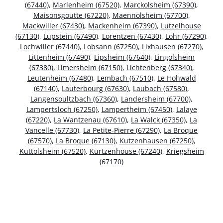
(67440)
,
Marlenheim (67520)
,
Marckolsheim (67390)
,
Maisonsgoutte (67220)
,
Maennolsheim (67700)
,
Mackwiller (67430)
,
Mackenheim (67390)
,
Lutzelhouse
(67130)
,
Lupstein (67490)
,
Lorentzen (67430)
,
Lohr (67290)
,
Lochwiller (67440)
,
Lobsann (67250)
,
Lixhausen (67270)
,
Littenheim (67490)
,
Lipsheim (67640)
,
Lingolsheim
(67380)
,
Limersheim (67150)
,
Lichtenberg (67340)
,
Leutenheim (67480)
,
Lembach (67510)
,
Le Hohwald
(67140)
,
Lauterbourg (67630)
,
Laubach (67580)
,
Langensoultzbach (67360)
,
Landersheim (67700)
,
Lampertsloch (67250)
,
Lampertheim (67450)
,
Lalaye
(67220)
,
La Wantzenau (67610)
,
La Walck (67350)
,
La
Vancelle (67730)
,
La Petite-Pierre (67290)
,
La Broque
(67570)
,
La Broque (67130)
,
Kutzenhausen (67250)
,
Kuttolsheim (67520)
,
Kurtzenhouse (67240)
,
Kriegsheim
(67170)