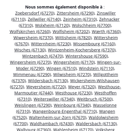
Nous sommes également disponible à
:
Zoebersdorf (67270)
,
Zittersheim (67290)
,
Zinswiller
(67110)
,
Zellwiller (67140)
,
Zeinheim (67310)
,
Zehnacker
(67310)
,
Wolxheim (67120)
,
Wolschheim (67700)
,
Wolfskirchen (67260)
,
Wolfisheim (67202)
,
Wœrth (67360)
,
Wiwersheim (67370)
,
Wittisheim (67820)
,
Wittersheim
(67670)
,
Witternheim (67230)
,
Wissembourg (67160)
,
Wisches (67130)
,
Wintzenheim-Kochersberg (67370)
,
Wintzenbach (67470)
,
Wintershouse (67590)
,
Wingersheim (67270)
,
Wingersheim (67170)
,
Wingen-sur-
Moder (67290)
,
Wingen (67510)
,
Windstein (67110)
,
Wimmenau (67290)
,
Wilwisheim (67270)
,
Willgottheim
(67370)
,
Wildersbach (67130)
,
Wickersheim-Wilshausen
(67270)
,
Weyersheim (67720)
,
Weyer (67320)
,
Westhouse-
Marmoutier (67440)
,
Westhouse (67230)
,
Westhoffen
(67310)
,
Weiterswiller (67340)
,
Weitbruch (67500)
,
Weislingen (67290)
,
Weinbourg (67340)
,
Wasselonne
(67310)
,
Wangenbourg-Engenthal (67710)
,
Wangen
(67520)
,
Waltenheim-sur-Zorn (67670)
,
Waldolwisheim
(67700)
,
Waldhambach (67430)
,
Waldersbach (67130)
,
Walbourg (67360)
,
Wahlenheim (67170)
,
Volksberg