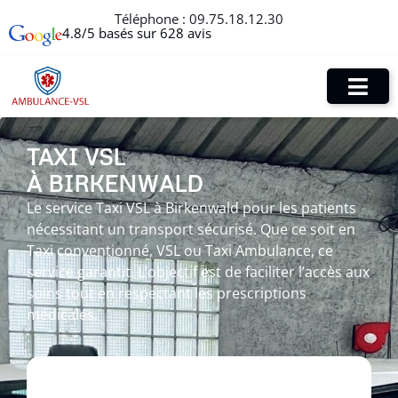
Téléphone :
09.75.18.12.30
4.8/5 basés sur 628 avis
TAXI VSL
À BIRKENWALD
Le service Taxi VSL à Birkenwald pour les patients
nécessitant un transport sécurisé. Que ce soit en
Taxi conventionné, VSL ou Taxi Ambulance, ce
service garantit. L’objectif est de faciliter l’accès aux
soins tout en respectant les prescriptions
médicales.