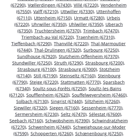
(67290)
,
Vœllerdingen (67430)
,
Villé (67220)
,
Vendenheim
(67550)
,
Valff (67210)
,
Uttwiller (67330)
,
Uttenhoffen
(67110)
,
Uttenheim (67150)
,
Urmatt (67280)
,
Urbeis
(67220)
,
Uhrwiller (67350)
,
Uhlwiller (67350)
,
Uberach
(67350)
,
Truchtersheim (67370)
,
Trimbach (67470)
,
Triembach-au-Val (67220)
,
Traenheim (67310)
,
Tieffenbach (67290)
,
Thanvillé (67220)
,
Thal-Marmoutier
(67440)
,
Thal-Drulingen (67320)
,
Surbourg (67250)
,
Sundhouse (67920)
,
Stutzheim-Offenheim (67370)
,
Stundwiller (67250)
,
Struth (67290)
,
Strasbourg (67200)
,
Strasbourg (67100)
,
Strasbourg (67000)
,
Stotzheim
(67140)
,
Still (67190)
,
Steinseltz (67160)
,
Steinbourg
(67790)
,
Steige (67220)
,
Stattmatten (67770)
,
Sparsbach
(67340)
,
Soultz-sous-Forêts (67250)
,
Soultz-les-Bains
(67120)
,
Soufflenheim (67620)
,
Souffelweyersheim (67460)
,
Solbach (67130)
,
Singrist (67440)
,
Siltzheim (67260)
,
Siewiller (67320)
,
Siegen (67160)
,
Sessenheim (67770)
,
Sermersheim (67230)
,
Seltz (67470)
,
Sélestat (67600)
,
Seebach (67160)
,
Schwobsheim (67390)
,
Schwindratzheim
(67270)
,
Schwenheim (67440)
,
Schweighouse-sur-Moder
(67590)
,
Schopperten (67260)
,
Schœnenbourg (67250)
,