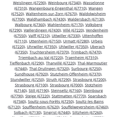
Weislingen (67290)
,
Weinbourg (67340)
,
Wasselonne
(67310)
,
Wangenbourg-Engenthal (67710)
,
Wangen
(67520)
,
Waltenheim-sur-Zorn (67670)
,
Waldolwisheim
(67700)
,
Waldhambach (67430)
,
Waldersbach (67130)
,
Walbourg (67360)
,
Wahlenheim (67170)
,
Volksberg
(67290)
,
Vœllerdingen (67430)
,
Villé (67220)
,
Vendenheim
(67550)
,
Valff (67210)
,
Uttwiller (67330)
,
Uttenhoffen
(67110)
,
Uttenheim (67150)
,
Urmatt (67280)
,
Urbeis
(67220)
,
Uhrwiller (67350)
,
Uhlwiller (67350)
,
Uberach
(67350)
,
Truchtersheim (67370)
,
Trimbach (67470)
,
Triembach-au-Val (67220)
,
Traenheim (67310)
,
Tieffenbach (67290)
,
Thanvillé (67220)
,
Thal-Marmoutier
(67440)
,
Thal-Drulingen (67320)
,
Surbourg (67250)
,
Sundhouse (67920)
,
Stutzheim-Offenheim (67370)
,
Stundwiller (67250)
,
Struth (67290)
,
Strasbourg (67200)
,
Strasbourg (67100)
,
Strasbourg (67000)
,
Stotzheim
(67140)
,
Still (67190)
,
Steinseltz (67160)
,
Steinbourg
(67790)
,
Steige (67220)
,
Stattmatten (67770)
,
Sparsbach
(67340)
,
Soultz-sous-Forêts (67250)
,
Soultz-les-Bains
(67120)
,
Soufflenheim (67620)
,
Souffelweyersheim (67460)
,
Solbach (67130)
,
Singrist (67440)
,
Siltzheim (67260)
,