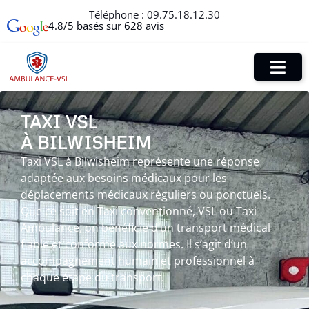
Téléphone :
09.75.18.12.30
4.8/5 basés sur 628 avis
TAXI VSL
À BILWISHEIM
Taxi VSL à Bilwisheim représente une réponse
adaptée aux besoins médicaux pour les
déplacements médicaux réguliers ou ponctuels.
Que ce soit en Taxi conventionné, VSL ou Taxi
Ambulance, on bénéficie d’un transport médical
fiable et conforme aux normes. Il s’agit d’un
accompagnement humain et professionnel à
chaque étape du transport.