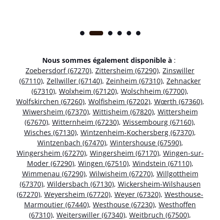
Nous sommes également disponible à
:
Zoebersdorf (67270)
,
Zittersheim (67290)
,
Zinswiller
(67110)
,
Zellwiller (67140)
,
Zeinheim (67310)
,
Zehnacker
(67310)
,
Wolxheim (67120)
,
Wolschheim (67700)
,
Wolfskirchen (67260)
,
Wolfisheim (67202)
,
Wœrth (67360)
,
Wiwersheim (67370)
,
Wittisheim (67820)
,
Wittersheim
(67670)
,
Witternheim (67230)
,
Wissembourg (67160)
,
Wisches (67130)
,
Wintzenheim-Kochersberg (67370)
,
Wintzenbach (67470)
,
Wintershouse (67590)
,
Wingersheim (67270)
,
Wingersheim (67170)
,
Wingen-sur-
Moder (67290)
,
Wingen (67510)
,
Windstein (67110)
,
Wimmenau (67290)
,
Wilwisheim (67270)
,
Willgottheim
(67370)
,
Wildersbach (67130)
,
Wickersheim-Wilshausen
(67270)
,
Weyersheim (67720)
,
Weyer (67320)
,
Westhouse-
Marmoutier (67440)
,
Westhouse (67230)
,
Westhoffen
(67310)
,
Weiterswiller (67340)
,
Weitbruch (67500)
,