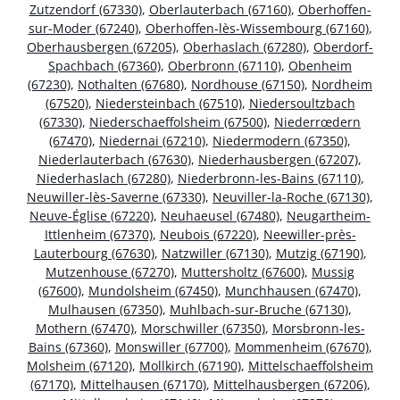
Zutzendorf (67330)
,
Oberlauterbach (67160)
,
Oberhoffen-
sur-Moder (67240)
,
Oberhoffen-lès-Wissembourg (67160)
,
Oberhausbergen (67205)
,
Oberhaslach (67280)
,
Oberdorf-
Spachbach (67360)
,
Oberbronn (67110)
,
Obenheim
(67230)
,
Nothalten (67680)
,
Nordhouse (67150)
,
Nordheim
(67520)
,
Niedersteinbach (67510)
,
Niedersoultzbach
(67330)
,
Niederschaeffolsheim (67500)
,
Niederrœdern
(67470)
,
Niedernai (67210)
,
Niedermodern (67350)
,
Niederlauterbach (67630)
,
Niederhausbergen (67207)
,
Niederhaslach (67280)
,
Niederbronn-les-Bains (67110)
,
Neuwiller-lès-Saverne (67330)
,
Neuviller-la-Roche (67130)
,
Neuve-Église (67220)
,
Neuhaeusel (67480)
,
Neugartheim-
Ittlenheim (67370)
,
Neubois (67220)
,
Neewiller-près-
Lauterbourg (67630)
,
Natzwiller (67130)
,
Mutzig (67190)
,
Mutzenhouse (67270)
,
Muttersholtz (67600)
,
Mussig
(67600)
,
Mundolsheim (67450)
,
Munchhausen (67470)
,
Mulhausen (67350)
,
Muhlbach-sur-Bruche (67130)
,
Mothern (67470)
,
Morschwiller (67350)
,
Morsbronn-les-
Bains (67360)
,
Monswiller (67700)
,
Mommenheim (67670)
,
Molsheim (67120)
,
Mollkirch (67190)
,
Mittelschaeffolsheim
(67170)
,
Mittelhausen (67170)
,
Mittelhausbergen (67206)
,