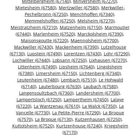
Mittelbergheim (67140)
,
Minversheim (67270)
,
Mietesheim (67580)
,
Mertzwiller (67580)
,
Merkwiller-
Pechelbronn (67250)
,
Menchhoffen (67340)
,
Memmelshoffen (67250)
,
Melsheim (67270)
,
Meistratzheim (67210)
,
Matzenheim (67150)
,
Marmoutier
(67440)
,
Marlenheim (67520)
,
Marckolsheim (67390)
,
Maisonsgoutte (67220)
,
Maennolsheim (67700)
,
Mackwiller (67430)
,
Mackenheim (67390)
,
Lutzelhouse
(67130)
,
Lupstein (67490)
,
Lorentzen (67430)
,
Lohr (67290)
,
Lochwiller (67440)
,
Lobsann (67250)
,
Lixhausen (67270)
,
Littenheim (67490)
,
Lipsheim (67640)
,
Lingolsheim
(67380)
,
Limersheim (67150)
,
Lichtenberg (67340)
,
Leutenheim (67480)
,
Lembach (67510)
,
Le Hohwald
(67140)
,
Lauterbourg (67630)
,
Laubach (67580)
,
Langensoultzbach (67360)
,
Landersheim (67700)
,
Lampertsloch (67250)
,
Lampertheim (67450)
,
Lalaye
(67220)
,
La Wantzenau (67610)
,
La Walck (67350)
,
La
Vancelle (67730)
,
La Petite-Pierre (67290)
,
La Broque
(67570)
,
La Broque (67130)
,
Kutzenhausen (67250)
,
Kuttolsheim (67520)
,
Kurtzenhouse (67240)
,
Kriegsheim
(67170)