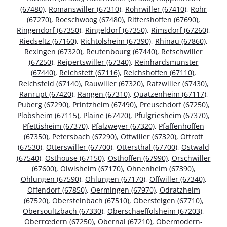
(67480)
,
Romanswiller (67310)
,
Rohrwiller (67410)
,
Rohr
(67270)
,
Roeschwoog (67480)
,
Rittershoffen (67690)
,
Ringendorf (67350)
,
Ringeldorf (67350)
,
Rimsdorf (67260)
,
Riedseltz (67160)
,
Richtolsheim (67390)
,
Rhinau (67860)
,
Rexingen (67320)
,
Reutenbourg (67440)
,
Retschwiller
(67250)
,
Reipertswiller (67340)
,
Reinhardsmunster
(67440)
,
Reichstett (67116)
,
Reichshoffen (67110)
,
Reichsfeld (67140)
,
Rauwiller (67320)
,
Ratzwiller (67430)
,
Ranrupt (67420)
,
Rangen (67310)
,
Quatzenheim (67117)
,
Puberg (67290)
,
Printzheim (67490)
,
Preuschdorf (67250)
,
Plobsheim (67115)
,
Plaine (67420)
,
Pfulgriesheim (67370)
,
Pfettisheim (67370)
,
Pfalzweyer (67320)
,
Pfaffenhoffen
(67350)
,
Petersbach (67290)
,
Ottwiller (67320)
,
Ottrott
(67530)
,
Otterswiller (67700)
,
Ottersthal (67700)
,
Ostwald
(67540)
,
Osthouse (67150)
,
Osthoffen (67990)
,
Orschwiller
(67600)
,
Olwisheim (67170)
,
Ohnenheim (67390)
,
Ohlungen (67590)
,
Ohlungen (67170)
,
Offwiller (67340)
,
Offendorf (67850)
,
Oermingen (67970)
,
Odratzheim
(67520)
,
Obersteinbach (67510)
,
Obersteigen (67710)
,
Obersoultzbach (67330)
,
Oberschaeffolsheim (67203)
,
Oberrœdern (67250)
,
Obernai (67210)
,
Obermodern-