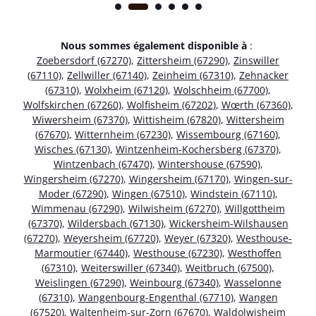
Nous sommes également disponible à
:
Zoebersdorf (67270)
,
Zittersheim (67290)
,
Zinswiller
(67110)
,
Zellwiller (67140)
,
Zeinheim (67310)
,
Zehnacker
(67310)
,
Wolxheim (67120)
,
Wolschheim (67700)
,
Wolfskirchen (67260)
,
Wolfisheim (67202)
,
Wœrth (67360)
,
Wiwersheim (67370)
,
Wittisheim (67820)
,
Wittersheim
(67670)
,
Witternheim (67230)
,
Wissembourg (67160)
,
Wisches (67130)
,
Wintzenheim-Kochersberg (67370)
,
Wintzenbach (67470)
,
Wintershouse (67590)
,
Wingersheim (67270)
,
Wingersheim (67170)
,
Wingen-sur-
Moder (67290)
,
Wingen (67510)
,
Windstein (67110)
,
Wimmenau (67290)
,
Wilwisheim (67270)
,
Willgottheim
(67370)
,
Wildersbach (67130)
,
Wickersheim-Wilshausen
(67270)
,
Weyersheim (67720)
,
Weyer (67320)
,
Westhouse-
Marmoutier (67440)
,
Westhouse (67230)
,
Westhoffen
(67310)
,
Weiterswiller (67340)
,
Weitbruch (67500)
,
Weislingen (67290)
,
Weinbourg (67340)
,
Wasselonne
(67310)
,
Wangenbourg-Engenthal (67710)
,
Wangen
(67520)
,
Waltenheim-sur-Zorn (67670)
,
Waldolwisheim