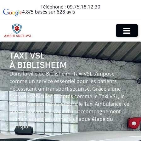
Téléphone :
09.75.18.12.30
4.8/5 basés sur 628 avis
TAXI VSL
À BIBLISHEIM
Dans la ville de Biblisheim, Taxi VSL s’impose
comme un service essentiel pour les patients
nécessitant un transport sécurisé. Grâce à une
flotte de véhicules adaptés comme le Taxi VSL, le
VSL conventionné ou encore le Taxi Ambulance, ce
service garantit. Il s’agit d’un accompagnement
humain et professionnel à chaque étape du
transport.