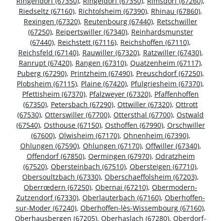
Ringendorf (67350)
,
Ringeldorf (67350)
,
Rimsdorf (67260)
,
Riedseltz (67160)
,
Richtolsheim (67390)
,
Rhinau (67860)
,
Rexingen (67320)
,
Reutenbourg (67440)
,
Retschwiller
(67250)
,
Reipertswiller (67340)
,
Reinhardsmunster
(67440)
,
Reichstett (67116)
,
Reichshoffen (67110)
,
Reichsfeld (67140)
,
Rauwiller (67320)
,
Ratzwiller (67430)
,
Ranrupt (67420)
,
Rangen (67310)
,
Quatzenheim (67117)
,
Puberg (67290)
,
Printzheim (67490)
,
Preuschdorf (67250)
,
Plobsheim (67115)
,
Plaine (67420)
,
Pfulgriesheim (67370)
,
Pfettisheim (67370)
,
Pfalzweyer (67320)
,
Pfaffenhoffen
(67350)
,
Petersbach (67290)
,
Ottwiller (67320)
,
Ottrott
(67530)
,
Otterswiller (67700)
,
Ottersthal (67700)
,
Ostwald
(67540)
,
Osthouse (67150)
,
Osthoffen (67990)
,
Orschwiller
(67600)
,
Olwisheim (67170)
,
Ohnenheim (67390)
,
Ohlungen (67590)
,
Ohlungen (67170)
,
Offwiller (67340)
,
Offendorf (67850)
,
Oermingen (67970)
,
Odratzheim
(67520)
,
Obersteinbach (67510)
,
Obersteigen (67710)
,
Obersoultzbach (67330)
,
Oberschaeffolsheim (67203)
,
Oberrœdern (67250)
,
Obernai (67210)
,
Obermodern-
Zutzendorf (67330)
,
Oberlauterbach (67160)
,
Oberhoffen-
sur-Moder (67240)
,
Oberhoffen-lès-Wissembourg (67160)
,
Oberhausbergen (67205)
,
Oberhaslach (67280)
,
Oberdorf-