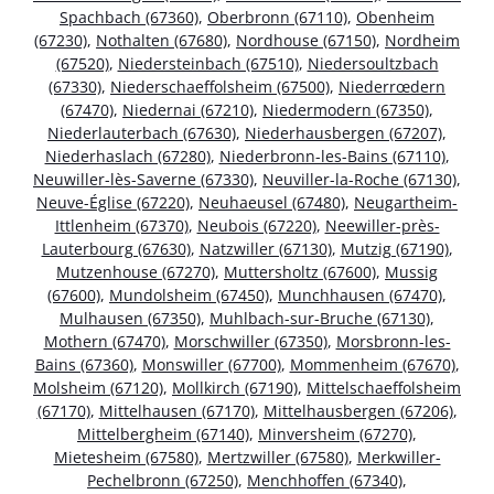
Spachbach (67360)
,
Oberbronn (67110)
,
Obenheim
(67230)
,
Nothalten (67680)
,
Nordhouse (67150)
,
Nordheim
(67520)
,
Niedersteinbach (67510)
,
Niedersoultzbach
(67330)
,
Niederschaeffolsheim (67500)
,
Niederrœdern
(67470)
,
Niedernai (67210)
,
Niedermodern (67350)
,
Niederlauterbach (67630)
,
Niederhausbergen (67207)
,
Niederhaslach (67280)
,
Niederbronn-les-Bains (67110)
,
Neuwiller-lès-Saverne (67330)
,
Neuviller-la-Roche (67130)
,
Neuve-Église (67220)
,
Neuhaeusel (67480)
,
Neugartheim-
Ittlenheim (67370)
,
Neubois (67220)
,
Neewiller-près-
Lauterbourg (67630)
,
Natzwiller (67130)
,
Mutzig (67190)
,
Mutzenhouse (67270)
,
Muttersholtz (67600)
,
Mussig
(67600)
,
Mundolsheim (67450)
,
Munchhausen (67470)
,
Mulhausen (67350)
,
Muhlbach-sur-Bruche (67130)
,
Mothern (67470)
,
Morschwiller (67350)
,
Morsbronn-les-
Bains (67360)
,
Monswiller (67700)
,
Mommenheim (67670)
,
Molsheim (67120)
,
Mollkirch (67190)
,
Mittelschaeffolsheim
(67170)
,
Mittelhausen (67170)
,
Mittelhausbergen (67206)
,
Mittelbergheim (67140)
,
Minversheim (67270)
,
Mietesheim (67580)
,
Mertzwiller (67580)
,
Merkwiller-
Pechelbronn (67250)
,
Menchhoffen (67340)
,