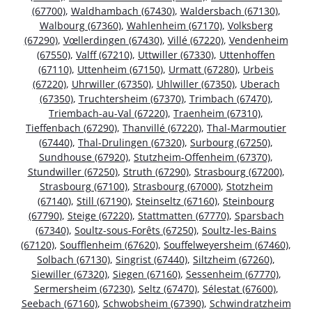
(67700)
,
Waldhambach (67430)
,
Waldersbach (67130)
,
Walbourg (67360)
,
Wahlenheim (67170)
,
Volksberg
(67290)
,
Vœllerdingen (67430)
,
Villé (67220)
,
Vendenheim
(67550)
,
Valff (67210)
,
Uttwiller (67330)
,
Uttenhoffen
(67110)
,
Uttenheim (67150)
,
Urmatt (67280)
,
Urbeis
(67220)
,
Uhrwiller (67350)
,
Uhlwiller (67350)
,
Uberach
(67350)
,
Truchtersheim (67370)
,
Trimbach (67470)
,
Triembach-au-Val (67220)
,
Traenheim (67310)
,
Tieffenbach (67290)
,
Thanvillé (67220)
,
Thal-Marmoutier
(67440)
,
Thal-Drulingen (67320)
,
Surbourg (67250)
,
Sundhouse (67920)
,
Stutzheim-Offenheim (67370)
,
Stundwiller (67250)
,
Struth (67290)
,
Strasbourg (67200)
,
Strasbourg (67100)
,
Strasbourg (67000)
,
Stotzheim
(67140)
,
Still (67190)
,
Steinseltz (67160)
,
Steinbourg
(67790)
,
Steige (67220)
,
Stattmatten (67770)
,
Sparsbach
(67340)
,
Soultz-sous-Forêts (67250)
,
Soultz-les-Bains
(67120)
,
Soufflenheim (67620)
,
Souffelweyersheim (67460)
,
Solbach (67130)
,
Singrist (67440)
,
Siltzheim (67260)
,
Siewiller (67320)
,
Siegen (67160)
,
Sessenheim (67770)
,
Sermersheim (67230)
,
Seltz (67470)
,
Sélestat (67600)
,
Seebach (67160)
,
Schwobsheim (67390)
,
Schwindratzheim