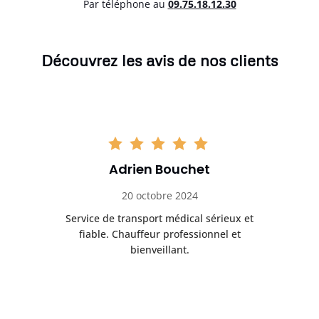
Par téléphone au
0
9.75.18.12.30
Découvrez les avis de nos clients
Adrien Bouchet
20 octobre 2024
rès
Service de transport médical sérieux et
Po
ice.
fiable. Chauffeur professionnel et
bienveillant.