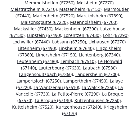
Memmelshoffen (67250)
,
Melsheim (67270)
,
Meistratzheim (67210)
,
Matzenheim (67150)
,
Marmoutier
(67440)
,
Marlenheim (67520)
,
Marckolsheim (67390)
,
Maisonsgoutte (67220)
,
Maennolsheim (67700)
,
Mackwiller (67430)
,
Mackenheim (67390)
,
Lutzelhouse
(67130)
,
Lupstein (67490)
,
Lorentzen (67430)
,
Lohr (67290)
,
Lochwiller (67440)
,
Lobsann (67250)
,
Lixhausen (67270)
,
Littenheim (67490)
,
Lipsheim (67640)
,
Lingolsheim
(67380)
,
Limersheim (67150)
,
Lichtenberg (67340)
,
Leutenheim (67480)
,
Lembach (67510)
,
Le Hohwald
(67140)
,
Lauterbourg (67630)
,
Laubach (67580)
,
Langensoultzbach (67360)
,
Landersheim (67700)
,
Lampertsloch (67250)
,
Lampertheim (67450)
,
Lalaye
(67220)
,
La Wantzenau (67610)
,
La Walck (67350)
,
La
Vancelle (67730)
,
La Petite-Pierre (67290)
,
La Broque
(67570)
,
La Broque (67130)
,
Kutzenhausen (67250)
,
Kuttolsheim (67520)
,
Kurtzenhouse (67240)
,
Kriegsheim
(67170)