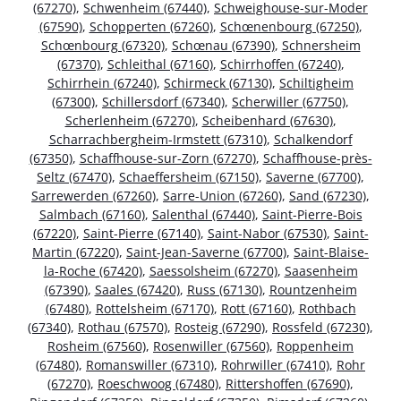
(67270)
,
Schwenheim (67440)
,
Schweighouse-sur-Moder
(67590)
,
Schopperten (67260)
,
Schœnenbourg (67250)
,
Schœnbourg (67320)
,
Schœnau (67390)
,
Schnersheim
(67370)
,
Schleithal (67160)
,
Schirrhoffen (67240)
,
Schirrhein (67240)
,
Schirmeck (67130)
,
Schiltigheim
(67300)
,
Schillersdorf (67340)
,
Scherwiller (67750)
,
Scherlenheim (67270)
,
Scheibenhard (67630)
,
Scharrachbergheim-Irmstett (67310)
,
Schalkendorf
(67350)
,
Schaffhouse-sur-Zorn (67270)
,
Schaffhouse-près-
Seltz (67470)
,
Schaeffersheim (67150)
,
Saverne (67700)
,
Sarrewerden (67260)
,
Sarre-Union (67260)
,
Sand (67230)
,
Salmbach (67160)
,
Salenthal (67440)
,
Saint-Pierre-Bois
(67220)
,
Saint-Pierre (67140)
,
Saint-Nabor (67530)
,
Saint-
Martin (67220)
,
Saint-Jean-Saverne (67700)
,
Saint-Blaise-
la-Roche (67420)
,
Saessolsheim (67270)
,
Saasenheim
(67390)
,
Saales (67420)
,
Russ (67130)
,
Rountzenheim
(67480)
,
Rottelsheim (67170)
,
Rott (67160)
,
Rothbach
(67340)
,
Rothau (67570)
,
Rosteig (67290)
,
Rossfeld (67230)
,
Rosheim (67560)
,
Rosenwiller (67560)
,
Roppenheim
(67480)
,
Romanswiller (67310)
,
Rohrwiller (67410)
,
Rohr
(67270)
,
Roeschwoog (67480)
,
Rittershoffen (67690)
,