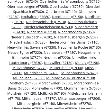
sur-Moder (67240)
,
Oberhoffen-lès-Wissembourg (67160)
,
Oberhausbergen (67205)
,
Oberhaslach (67280)
,
Oberdorf-
Spachbach (67360)
,
Oberbronn (67110)
,
Obenheim
(67230)
,
Nothalten (67680)
,
Nordhouse (67150)
,
Nordheim
(67520)
,
Niedersteinbach (67510)
,
Niedersoultzbach
(67330)
,
Niederschaeffolsheim (67500)
,
Niederrœdern
(67470)
,
Niedernai (67210)
,
Niedermodern (67350)
,
Niederlauterbach (67630)
,
Niederhausbergen (67207)
,
Niederhaslach (67280)
,
Niederbronn-les-Bains (67110)
,
Neuwiller-lès-Saverne (67330)
,
Neuviller-la-Roche (67130)
,
Neuve-Église (67220)
,
Neuhaeusel (67480)
,
Neugartheim-
Ittlenheim (67370)
,
Neubois (67220)
,
Neewiller-près-
Lauterbourg (67630)
,
Natzwiller (67130)
,
Mutzig (67190)
,
Mutzenhouse (67270)
,
Muttersholtz (67600)
,
Mussig
(67600)
,
Mundolsheim (67450)
,
Munchhausen (67470)
,
Mulhausen (67350)
,
Muhlbach-sur-Bruche (67130)
,
Mothern (67470)
,
Morschwiller (67350)
,
Morsbronn-les-
Bains (67360)
,
Monswiller (67700)
,
Mommenheim (67670)
,
Molsheim (67120)
,
Mollkirch (67190)
,
Mittelschaeffolsheim
(67170)
,
Mittelhausen (67170)
,
Mittelhausbergen (67206)
,
Mittelbergheim (67140)
,
Minversheim (67270)
,
Mietesheim (67580)
,
Mertzwiller (67580)
,
Merkwiller-