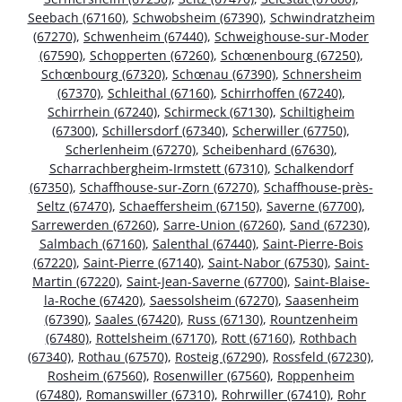
Seebach (67160)
,
Schwobsheim (67390)
,
Schwindratzheim
(67270)
,
Schwenheim (67440)
,
Schweighouse-sur-Moder
(67590)
,
Schopperten (67260)
,
Schœnenbourg (67250)
,
Schœnbourg (67320)
,
Schœnau (67390)
,
Schnersheim
(67370)
,
Schleithal (67160)
,
Schirrhoffen (67240)
,
Schirrhein (67240)
,
Schirmeck (67130)
,
Schiltigheim
(67300)
,
Schillersdorf (67340)
,
Scherwiller (67750)
,
Scherlenheim (67270)
,
Scheibenhard (67630)
,
Scharrachbergheim-Irmstett (67310)
,
Schalkendorf
(67350)
,
Schaffhouse-sur-Zorn (67270)
,
Schaffhouse-près-
Seltz (67470)
,
Schaeffersheim (67150)
,
Saverne (67700)
,
Sarrewerden (67260)
,
Sarre-Union (67260)
,
Sand (67230)
,
Salmbach (67160)
,
Salenthal (67440)
,
Saint-Pierre-Bois
(67220)
,
Saint-Pierre (67140)
,
Saint-Nabor (67530)
,
Saint-
Martin (67220)
,
Saint-Jean-Saverne (67700)
,
Saint-Blaise-
la-Roche (67420)
,
Saessolsheim (67270)
,
Saasenheim
(67390)
,
Saales (67420)
,
Russ (67130)
,
Rountzenheim
(67480)
,
Rottelsheim (67170)
,
Rott (67160)
,
Rothbach
(67340)
,
Rothau (67570)
,
Rosteig (67290)
,
Rossfeld (67230)
,
Rosheim (67560)
,
Rosenwiller (67560)
,
Roppenheim
(67480)
,
Romanswiller (67310)
,
Rohrwiller (67410)
,
Rohr