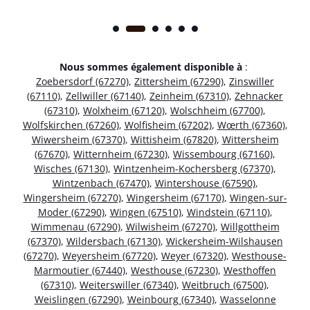
Nous sommes également disponible à
:
Zoebersdorf (67270)
,
Zittersheim (67290)
,
Zinswiller
(67110)
,
Zellwiller (67140)
,
Zeinheim (67310)
,
Zehnacker
(67310)
,
Wolxheim (67120)
,
Wolschheim (67700)
,
Wolfskirchen (67260)
,
Wolfisheim (67202)
,
Wœrth (67360)
,
Wiwersheim (67370)
,
Wittisheim (67820)
,
Wittersheim
(67670)
,
Witternheim (67230)
,
Wissembourg (67160)
,
Wisches (67130)
,
Wintzenheim-Kochersberg (67370)
,
Wintzenbach (67470)
,
Wintershouse (67590)
,
Wingersheim (67270)
,
Wingersheim (67170)
,
Wingen-sur-
Moder (67290)
,
Wingen (67510)
,
Windstein (67110)
,
Wimmenau (67290)
,
Wilwisheim (67270)
,
Willgottheim
(67370)
,
Wildersbach (67130)
,
Wickersheim-Wilshausen
(67270)
,
Weyersheim (67720)
,
Weyer (67320)
,
Westhouse-
Marmoutier (67440)
,
Westhouse (67230)
,
Westhoffen
(67310)
,
Weiterswiller (67340)
,
Weitbruch (67500)
,
Weislingen (67290)
,
Weinbourg (67340)
,
Wasselonne