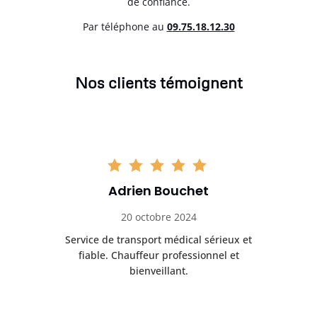
de confiance.
Par téléphone au
0
9.75.18.12.30
Nos clients témoignent
Adrien Bouchet
20 octobre 2024
rès
Service de transport médical sérieux et
Po
ice.
fiable. Chauffeur professionnel et
bienveillant.