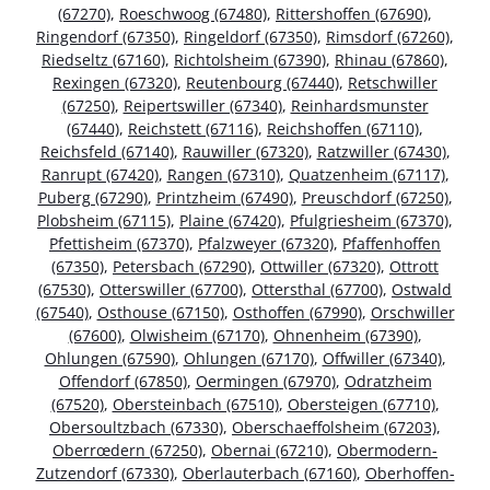
(67270)
,
Roeschwoog (67480)
,
Rittershoffen (67690)
,
Ringendorf (67350)
,
Ringeldorf (67350)
,
Rimsdorf (67260)
,
Riedseltz (67160)
,
Richtolsheim (67390)
,
Rhinau (67860)
,
Rexingen (67320)
,
Reutenbourg (67440)
,
Retschwiller
(67250)
,
Reipertswiller (67340)
,
Reinhardsmunster
(67440)
,
Reichstett (67116)
,
Reichshoffen (67110)
,
Reichsfeld (67140)
,
Rauwiller (67320)
,
Ratzwiller (67430)
,
Ranrupt (67420)
,
Rangen (67310)
,
Quatzenheim (67117)
,
Puberg (67290)
,
Printzheim (67490)
,
Preuschdorf (67250)
,
Plobsheim (67115)
,
Plaine (67420)
,
Pfulgriesheim (67370)
,
Pfettisheim (67370)
,
Pfalzweyer (67320)
,
Pfaffenhoffen
(67350)
,
Petersbach (67290)
,
Ottwiller (67320)
,
Ottrott
(67530)
,
Otterswiller (67700)
,
Ottersthal (67700)
,
Ostwald
(67540)
,
Osthouse (67150)
,
Osthoffen (67990)
,
Orschwiller
(67600)
,
Olwisheim (67170)
,
Ohnenheim (67390)
,
Ohlungen (67590)
,
Ohlungen (67170)
,
Offwiller (67340)
,
Offendorf (67850)
,
Oermingen (67970)
,
Odratzheim
(67520)
,
Obersteinbach (67510)
,
Obersteigen (67710)
,
Obersoultzbach (67330)
,
Oberschaeffolsheim (67203)
,
Oberrœdern (67250)
,
Obernai (67210)
,
Obermodern-
Zutzendorf (67330)
,
Oberlauterbach (67160)
,
Oberhoffen-