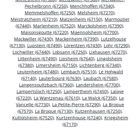
Pechelbronn (67250)
,
Menchhoffen (67340)
,
Memmelshoffen (67250)
,
Melsheim (67270)
,
Meistratzheim (67210)
,
Matzenheim (67150)
,
Marmoutier
(67440)
,
Marlenheim (67520)
,
Marckolsheim (67390)
,
Maisonsgoutte (67220)
,
Maennolsheim (67700)
,
Mackwiller (67430)
,
Mackenheim (67390)
,
Lutzelhouse
(67130)
,
Lupstein (67490)
,
Lorentzen (67430)
,
Lohr (67290)
,
Lochwiller (67440)
,
Lobsann (67250)
,
Lixhausen (67270)
,
Littenheim (67490)
,
Lipsheim (67640)
,
Lingolsheim
(67380)
,
Limersheim (67150)
,
Lichtenberg (67340)
,
Leutenheim (67480)
,
Lembach (67510)
,
Le Hohwald
(67140)
,
Lauterbourg (67630)
,
Laubach (67580)
,
Langensoultzbach (67360)
,
Landersheim (67700)
,
Lampertsloch (67250)
,
Lampertheim (67450)
,
Lalaye
(67220)
,
La Wantzenau (67610)
,
La Walck (67350)
,
La
Vancelle (67730)
,
La Petite-Pierre (67290)
,
La Broque
(67570)
,
La Broque (67130)
,
Kutzenhausen (67250)
,
Kuttolsheim (67520)
,
Kurtzenhouse (67240)
,
Kriegsheim
(67170)