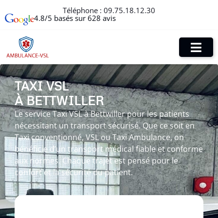
Téléphone :
09.75.18.12.30
4.8/5 basés sur 628 avis
TAXI VSL
À BETTWILLER
Le service Taxi VSL à Bettwiller pour les patients
nécessitant un transport sécurisé. Que ce soit en
Taxi conventionné, VSL ou Taxi Ambulance, on
bénéficie d’un transport médical fiable et conforme
aux normes. Chaque trajet est pensé pour le
confort et la sécurité du patient.