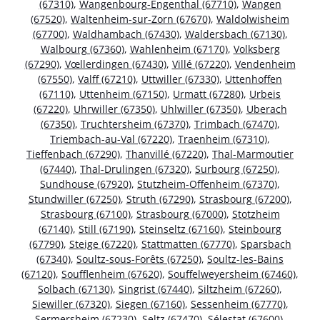
(67310)
,
Wangenbourg-Engenthal (67710)
,
Wangen
(67520)
,
Waltenheim-sur-Zorn (67670)
,
Waldolwisheim
(67700)
,
Waldhambach (67430)
,
Waldersbach (67130)
,
Walbourg (67360)
,
Wahlenheim (67170)
,
Volksberg
(67290)
,
Vœllerdingen (67430)
,
Villé (67220)
,
Vendenheim
(67550)
,
Valff (67210)
,
Uttwiller (67330)
,
Uttenhoffen
(67110)
,
Uttenheim (67150)
,
Urmatt (67280)
,
Urbeis
(67220)
,
Uhrwiller (67350)
,
Uhlwiller (67350)
,
Uberach
(67350)
,
Truchtersheim (67370)
,
Trimbach (67470)
,
Triembach-au-Val (67220)
,
Traenheim (67310)
,
Tieffenbach (67290)
,
Thanvillé (67220)
,
Thal-Marmoutier
(67440)
,
Thal-Drulingen (67320)
,
Surbourg (67250)
,
Sundhouse (67920)
,
Stutzheim-Offenheim (67370)
,
Stundwiller (67250)
,
Struth (67290)
,
Strasbourg (67200)
,
Strasbourg (67100)
,
Strasbourg (67000)
,
Stotzheim
(67140)
,
Still (67190)
,
Steinseltz (67160)
,
Steinbourg
(67790)
,
Steige (67220)
,
Stattmatten (67770)
,
Sparsbach
(67340)
,
Soultz-sous-Forêts (67250)
,
Soultz-les-Bains
(67120)
,
Soufflenheim (67620)
,
Souffelweyersheim (67460)
,
Solbach (67130)
,
Singrist (67440)
,
Siltzheim (67260)
,
Siewiller (67320)
,
Siegen (67160)
,
Sessenheim (67770)
,
Sermersheim (67230)
,
Seltz (67470)
,
Sélestat (67600)
,