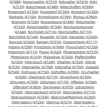
(67480)
,
Romanswiller (67310)
,
Rohrwiller (67410)
,
Rohr
(67270)
,
Roeschwoog (67480)
,
Rittershoffen (67690)
,
Ringendorf (67350)
,
Ringeldorf (67350)
,
Rimsdorf (67260)
,
Riedseltz (67160)
,
Richtolsheim (67390)
,
Rhinau (67860)
,
Rexingen (67320)
,
Reutenbourg (67440)
,
Retschwiller
(67250)
,
Reipertswiller (67340)
,
Reinhardsmunster
(67440)
,
Reichstett (67116)
,
Reichshoffen (67110)
,
Reichsfeld (67140)
,
Rauwiller (67320)
,
Ratzwiller (67430)
,
Ranrupt (67420)
,
Rangen (67310)
,
Quatzenheim (67117)
,
Puberg (67290)
,
Printzheim (67490)
,
Preuschdorf (67250)
,
Plobsheim (67115)
,
Plaine (67420)
,
Pfulgriesheim (67370)
,
Pfettisheim (67370)
,
Pfalzweyer (67320)
,
Pfaffenhoffen
(67350)
,
Petersbach (67290)
,
Ottwiller (67320)
,
Ottrott
(67530)
,
Otterswiller (67700)
,
Ottersthal (67700)
,
Ostwald
(67540)
,
Osthouse (67150)
,
Osthoffen (67990)
,
Orschwiller
(67600)
,
Olwisheim (67170)
,
Ohnenheim (67390)
,
Ohlungen (67590)
,
Ohlungen (67170)
,
Offwiller (67340)
,
Offendorf (67850)
,
Oermingen (67970)
,
Odratzheim
(67520)
,
Obersteinbach (67510)
,
Obersteigen (67710)
,
Obersoultzbach (67330)
,
Oberschaeffolsheim (67203)
,
Oberrœdern (67250)
,
Obernai (67210)
,
Obermodern-