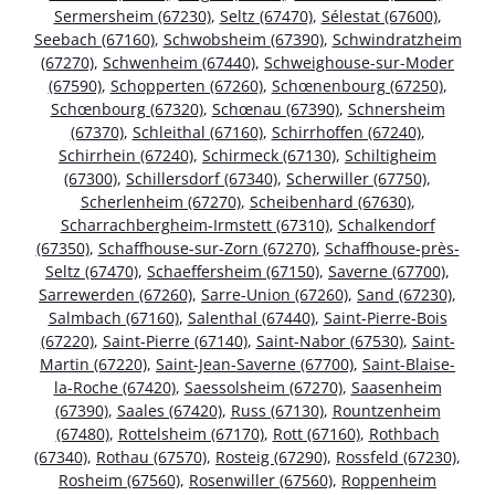
Sermersheim (67230)
,
Seltz (67470)
,
Sélestat (67600)
,
Seebach (67160)
,
Schwobsheim (67390)
,
Schwindratzheim
(67270)
,
Schwenheim (67440)
,
Schweighouse-sur-Moder
(67590)
,
Schopperten (67260)
,
Schœnenbourg (67250)
,
Schœnbourg (67320)
,
Schœnau (67390)
,
Schnersheim
(67370)
,
Schleithal (67160)
,
Schirrhoffen (67240)
,
Schirrhein (67240)
,
Schirmeck (67130)
,
Schiltigheim
(67300)
,
Schillersdorf (67340)
,
Scherwiller (67750)
,
Scherlenheim (67270)
,
Scheibenhard (67630)
,
Scharrachbergheim-Irmstett (67310)
,
Schalkendorf
(67350)
,
Schaffhouse-sur-Zorn (67270)
,
Schaffhouse-près-
Seltz (67470)
,
Schaeffersheim (67150)
,
Saverne (67700)
,
Sarrewerden (67260)
,
Sarre-Union (67260)
,
Sand (67230)
,
Salmbach (67160)
,
Salenthal (67440)
,
Saint-Pierre-Bois
(67220)
,
Saint-Pierre (67140)
,
Saint-Nabor (67530)
,
Saint-
Martin (67220)
,
Saint-Jean-Saverne (67700)
,
Saint-Blaise-
la-Roche (67420)
,
Saessolsheim (67270)
,
Saasenheim
(67390)
,
Saales (67420)
,
Russ (67130)
,
Rountzenheim
(67480)
,
Rottelsheim (67170)
,
Rott (67160)
,
Rothbach
(67340)
,
Rothau (67570)
,
Rosteig (67290)
,
Rossfeld (67230)
,
Rosheim (67560)
,
Rosenwiller (67560)
,
Roppenheim