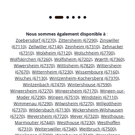
Nous sommes également disponible à
:
Zoebersdorf (67270)
,
Zittersheim (67290)
,
Zinswiller
(67110)
,
Zellwiller (67140)
,
Zeinheim (67310)
,
Zehnacker
(67310)
,
Wolxheim (67120)
,
Wolschheim (67700)
,
Wolfskirchen (67260)
,
Wolfisheim (67202)
,
Wœrth (67360)
,
Wiwersheim (67370)
,
Wittisheim (67820)
,
Wittersheim
(67670)
,
Witternheim (67230)
,
Wissembourg (67160)
,
Wisches (67130)
,
Wintzenheim-Kochersberg (67370)
,
Wintzenbach (67470)
,
Wintershouse (67590)
,
Wingersheim (67270)
,
Wingersheim (67170)
,
Wingen-sur-
Moder (67290)
,
Wingen (67510)
,
Windstein (67110)
,
Wimmenau (67290)
,
Wilwisheim (67270)
,
Willgottheim
(67370)
,
Wildersbach (67130)
,
Wickersheim-Wilshausen
(67270)
,
Weyersheim (67720)
,
Weyer (67320)
,
Westhouse-
Marmoutier (67440)
,
Westhouse (67230)
,
Westhoffen
(67310)
,
Weiterswiller (67340)
,
Weitbruch (67500)
,