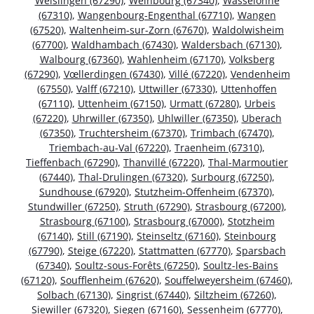
Weislingen (67290)
,
Weinbourg (67340)
,
Wasselonne
(67310)
,
Wangenbourg-Engenthal (67710)
,
Wangen
(67520)
,
Waltenheim-sur-Zorn (67670)
,
Waldolwisheim
(67700)
,
Waldhambach (67430)
,
Waldersbach (67130)
,
Walbourg (67360)
,
Wahlenheim (67170)
,
Volksberg
(67290)
,
Vœllerdingen (67430)
,
Villé (67220)
,
Vendenheim
(67550)
,
Valff (67210)
,
Uttwiller (67330)
,
Uttenhoffen
(67110)
,
Uttenheim (67150)
,
Urmatt (67280)
,
Urbeis
(67220)
,
Uhrwiller (67350)
,
Uhlwiller (67350)
,
Uberach
(67350)
,
Truchtersheim (67370)
,
Trimbach (67470)
,
Triembach-au-Val (67220)
,
Traenheim (67310)
,
Tieffenbach (67290)
,
Thanvillé (67220)
,
Thal-Marmoutier
(67440)
,
Thal-Drulingen (67320)
,
Surbourg (67250)
,
Sundhouse (67920)
,
Stutzheim-Offenheim (67370)
,
Stundwiller (67250)
,
Struth (67290)
,
Strasbourg (67200)
,
Strasbourg (67100)
,
Strasbourg (67000)
,
Stotzheim
(67140)
,
Still (67190)
,
Steinseltz (67160)
,
Steinbourg
(67790)
,
Steige (67220)
,
Stattmatten (67770)
,
Sparsbach
(67340)
,
Soultz-sous-Forêts (67250)
,
Soultz-les-Bains
(67120)
,
Soufflenheim (67620)
,
Souffelweyersheim (67460)
,
Solbach (67130)
,
Singrist (67440)
,
Siltzheim (67260)
,
Siewiller (67320)
,
Siegen (67160)
,
Sessenheim (67770)
,