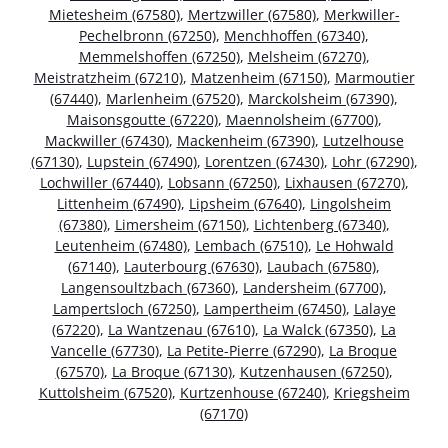
Mietesheim (67580)
,
Mertzwiller (67580)
,
Merkwiller-
Pechelbronn (67250)
,
Menchhoffen (67340)
,
Memmelshoffen (67250)
,
Melsheim (67270)
,
Meistratzheim (67210)
,
Matzenheim (67150)
,
Marmoutier
(67440)
,
Marlenheim (67520)
,
Marckolsheim (67390)
,
Maisonsgoutte (67220)
,
Maennolsheim (67700)
,
Mackwiller (67430)
,
Mackenheim (67390)
,
Lutzelhouse
(67130)
,
Lupstein (67490)
,
Lorentzen (67430)
,
Lohr (67290)
,
Lochwiller (67440)
,
Lobsann (67250)
,
Lixhausen (67270)
,
Littenheim (67490)
,
Lipsheim (67640)
,
Lingolsheim
(67380)
,
Limersheim (67150)
,
Lichtenberg (67340)
,
Leutenheim (67480)
,
Lembach (67510)
,
Le Hohwald
(67140)
,
Lauterbourg (67630)
,
Laubach (67580)
,
Langensoultzbach (67360)
,
Landersheim (67700)
,
Lampertsloch (67250)
,
Lampertheim (67450)
,
Lalaye
(67220)
,
La Wantzenau (67610)
,
La Walck (67350)
,
La
Vancelle (67730)
,
La Petite-Pierre (67290)
,
La Broque
(67570)
,
La Broque (67130)
,
Kutzenhausen (67250)
,
Kuttolsheim (67520)
,
Kurtzenhouse (67240)
,
Kriegsheim
(67170)