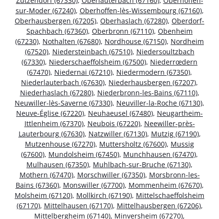
Zutzendorf (67330)
,
Oberlauterbach (67160)
,
Oberhoffen-
sur-Moder (67240)
,
Oberhoffen-lès-Wissembourg (67160)
,
Oberhausbergen (67205)
,
Oberhaslach (67280)
,
Oberdorf-
Spachbach (67360)
,
Oberbronn (67110)
,
Obenheim
(67230)
,
Nothalten (67680)
,
Nordhouse (67150)
,
Nordheim
(67520)
,
Niedersteinbach (67510)
,
Niedersoultzbach
(67330)
,
Niederschaeffolsheim (67500)
,
Niederrœdern
(67470)
,
Niedernai (67210)
,
Niedermodern (67350)
,
Niederlauterbach (67630)
,
Niederhausbergen (67207)
,
Niederhaslach (67280)
,
Niederbronn-les-Bains (67110)
,
Neuwiller-lès-Saverne (67330)
,
Neuviller-la-Roche (67130)
,
Neuve-Église (67220)
,
Neuhaeusel (67480)
,
Neugartheim-
Ittlenheim (67370)
,
Neubois (67220)
,
Neewiller-près-
Lauterbourg (67630)
,
Natzwiller (67130)
,
Mutzig (67190)
,
Mutzenhouse (67270)
,
Muttersholtz (67600)
,
Mussig
(67600)
,
Mundolsheim (67450)
,
Munchhausen (67470)
,
Mulhausen (67350)
,
Muhlbach-sur-Bruche (67130)
,
Mothern (67470)
,
Morschwiller (67350)
,
Morsbronn-les-
Bains (67360)
,
Monswiller (67700)
,
Mommenheim (67670)
,
Molsheim (67120)
,
Mollkirch (67190)
,
Mittelschaeffolsheim
(67170)
,
Mittelhausen (67170)
,
Mittelhausbergen (67206)
,
Mittelbergheim (67140)
,
Minversheim (67270)
,