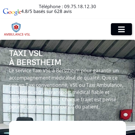
Téléphone :
09.75.18.12.30
4.8/5 basés sur 628 avis
TAXI VSL
À BERSTHEIM
Le service Taxi VSL à Berstheim pour garantir un
accompagnement médicalisé de qualité. Que ce
soit en Taxi conventionné, VSL ou Taxi Ambulance,
on bénéficie d’un transport médical fiable et
conforme aux normes. Chaque trajet est pensé
pour le confort et la sécurité du patient.