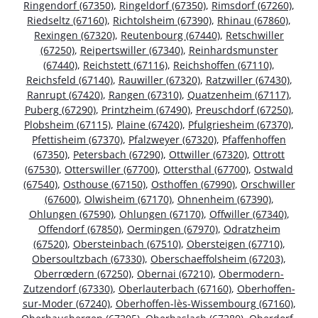
Ringendorf (67350)
,
Ringeldorf (67350)
,
Rimsdorf (67260)
,
Riedseltz (67160)
,
Richtolsheim (67390)
,
Rhinau (67860)
,
Rexingen (67320)
,
Reutenbourg (67440)
,
Retschwiller
(67250)
,
Reipertswiller (67340)
,
Reinhardsmunster
(67440)
,
Reichstett (67116)
,
Reichshoffen (67110)
,
Reichsfeld (67140)
,
Rauwiller (67320)
,
Ratzwiller (67430)
,
Ranrupt (67420)
,
Rangen (67310)
,
Quatzenheim (67117)
,
Puberg (67290)
,
Printzheim (67490)
,
Preuschdorf (67250)
,
Plobsheim (67115)
,
Plaine (67420)
,
Pfulgriesheim (67370)
,
Pfettisheim (67370)
,
Pfalzweyer (67320)
,
Pfaffenhoffen
(67350)
,
Petersbach (67290)
,
Ottwiller (67320)
,
Ottrott
(67530)
,
Otterswiller (67700)
,
Ottersthal (67700)
,
Ostwald
(67540)
,
Osthouse (67150)
,
Osthoffen (67990)
,
Orschwiller
(67600)
,
Olwisheim (67170)
,
Ohnenheim (67390)
,
Ohlungen (67590)
,
Ohlungen (67170)
,
Offwiller (67340)
,
Offendorf (67850)
,
Oermingen (67970)
,
Odratzheim
(67520)
,
Obersteinbach (67510)
,
Obersteigen (67710)
,
Obersoultzbach (67330)
,
Oberschaeffolsheim (67203)
,
Oberrœdern (67250)
,
Obernai (67210)
,
Obermodern-
Zutzendorf (67330)
,
Oberlauterbach (67160)
,
Oberhoffen-
sur-Moder (67240)
,
Oberhoffen-lès-Wissembourg (67160)
,