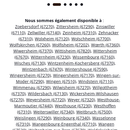
Nous sommes également disponible à
:
Zoebersdorf (67270)
,
Zittersheim (67290)
,
Zinswiller
(67110)
,
Zellwiller (67140)
,
Zeinheim (67310)
,
Zehnacker
(67310)
,
Wolxheim (67120)
,
Wolschheim (67700)
,
Wolfskirchen (67260)
,
Wolfisheim (67202)
,
Wœrth (67360)
,
Wiwersheim (67370)
,
Wittisheim (67820)
,
Wittersheim
(67670)
,
Witternheim (67230)
,
Wissembourg (67160)
,
Wisches (67130)
,
Wintzenheim-Kochersberg (67370)
,
Wintzenbach (67470)
,
Wintershouse (67590)
,
Wingersheim (67270)
,
Wingersheim (67170)
,
Wingen-sur-
Moder (67290)
,
Wingen (67510)
,
Windstein (67110)
,
Wimmenau (67290)
,
Wilwisheim (67270)
,
Willgottheim
(67370)
,
Wildersbach (67130)
,
Wickersheim-Wilshausen
(67270)
,
Weyersheim (67720)
,
Weyer (67320)
,
Westhouse-
Marmoutier (67440)
,
Westhouse (67230)
,
Westhoffen
(67310)
,
Weiterswiller (67340)
,
Weitbruch (67500)
,
Weislingen (67290)
,
Weinbourg (67340)
,
Wasselonne
(67310)
,
Wangenbourg-Engenthal (67710)
,
Wangen