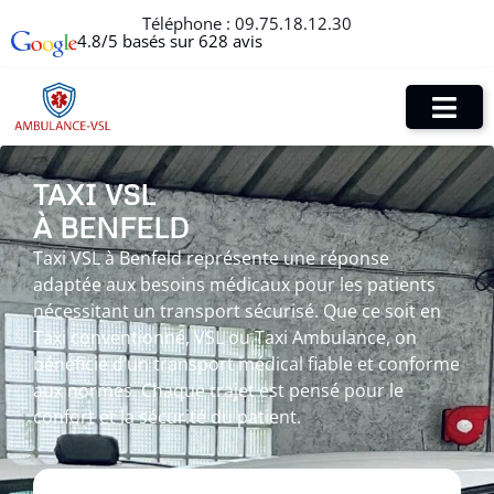
Téléphone :
09.75.18.12.30
4.8/5 basés sur 628 avis
TAXI VSL
À BENFELD
Taxi VSL à Benfeld représente une réponse
adaptée aux besoins médicaux pour les patients
nécessitant un transport sécurisé. Que ce soit en
Taxi conventionné, VSL ou Taxi Ambulance, on
bénéficie d’un transport médical fiable et conforme
aux normes. Chaque trajet est pensé pour le
confort et la sécurité du patient.