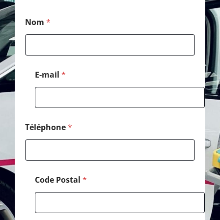
*
Nom
*
*
P
o
s
t
a
E-mail
*
l
Téléphone
*
Code Postal
*