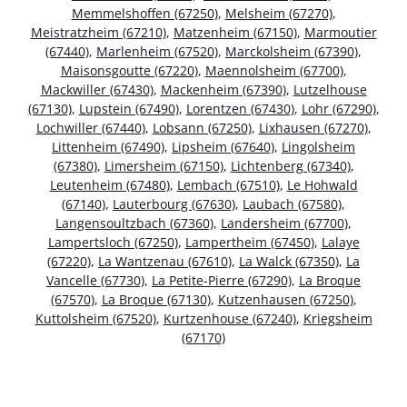
Memmelshoffen (67250)
,
Melsheim (67270)
,
Meistratzheim (67210)
,
Matzenheim (67150)
,
Marmoutier
(67440)
,
Marlenheim (67520)
,
Marckolsheim (67390)
,
Maisonsgoutte (67220)
,
Maennolsheim (67700)
,
Mackwiller (67430)
,
Mackenheim (67390)
,
Lutzelhouse
(67130)
,
Lupstein (67490)
,
Lorentzen (67430)
,
Lohr (67290)
,
Lochwiller (67440)
,
Lobsann (67250)
,
Lixhausen (67270)
,
Littenheim (67490)
,
Lipsheim (67640)
,
Lingolsheim
(67380)
,
Limersheim (67150)
,
Lichtenberg (67340)
,
Leutenheim (67480)
,
Lembach (67510)
,
Le Hohwald
(67140)
,
Lauterbourg (67630)
,
Laubach (67580)
,
Langensoultzbach (67360)
,
Landersheim (67700)
,
Lampertsloch (67250)
,
Lampertheim (67450)
,
Lalaye
(67220)
,
La Wantzenau (67610)
,
La Walck (67350)
,
La
Vancelle (67730)
,
La Petite-Pierre (67290)
,
La Broque
(67570)
,
La Broque (67130)
,
Kutzenhausen (67250)
,
Kuttolsheim (67520)
,
Kurtzenhouse (67240)
,
Kriegsheim
(67170)