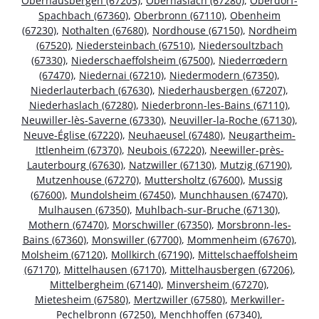
Oberhausbergen (67205)
,
Oberhaslach (67280)
,
Oberdorf-
Spachbach (67360)
,
Oberbronn (67110)
,
Obenheim
(67230)
,
Nothalten (67680)
,
Nordhouse (67150)
,
Nordheim
(67520)
,
Niedersteinbach (67510)
,
Niedersoultzbach
(67330)
,
Niederschaeffolsheim (67500)
,
Niederrœdern
(67470)
,
Niedernai (67210)
,
Niedermodern (67350)
,
Niederlauterbach (67630)
,
Niederhausbergen (67207)
,
Niederhaslach (67280)
,
Niederbronn-les-Bains (67110)
,
Neuwiller-lès-Saverne (67330)
,
Neuviller-la-Roche (67130)
,
Neuve-Église (67220)
,
Neuhaeusel (67480)
,
Neugartheim-
Ittlenheim (67370)
,
Neubois (67220)
,
Neewiller-près-
Lauterbourg (67630)
,
Natzwiller (67130)
,
Mutzig (67190)
,
Mutzenhouse (67270)
,
Muttersholtz (67600)
,
Mussig
(67600)
,
Mundolsheim (67450)
,
Munchhausen (67470)
,
Mulhausen (67350)
,
Muhlbach-sur-Bruche (67130)
,
Mothern (67470)
,
Morschwiller (67350)
,
Morsbronn-les-
Bains (67360)
,
Monswiller (67700)
,
Mommenheim (67670)
,
Molsheim (67120)
,
Mollkirch (67190)
,
Mittelschaeffolsheim
(67170)
,
Mittelhausen (67170)
,
Mittelhausbergen (67206)
,
Mittelbergheim (67140)
,
Minversheim (67270)
,
Mietesheim (67580)
,
Mertzwiller (67580)
,
Merkwiller-
Pechelbronn (67250)
,
Menchhoffen (67340)
,