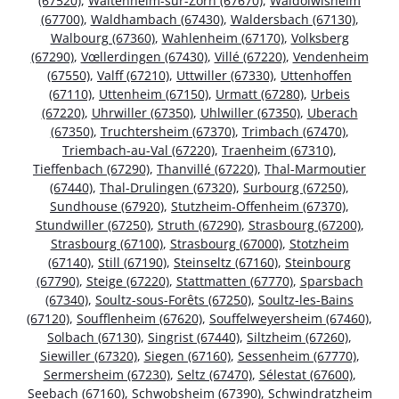
(67520)
,
Waltenheim-sur-Zorn (67670)
,
Waldolwisheim
(67700)
,
Waldhambach (67430)
,
Waldersbach (67130)
,
Walbourg (67360)
,
Wahlenheim (67170)
,
Volksberg
(67290)
,
Vœllerdingen (67430)
,
Villé (67220)
,
Vendenheim
(67550)
,
Valff (67210)
,
Uttwiller (67330)
,
Uttenhoffen
(67110)
,
Uttenheim (67150)
,
Urmatt (67280)
,
Urbeis
(67220)
,
Uhrwiller (67350)
,
Uhlwiller (67350)
,
Uberach
(67350)
,
Truchtersheim (67370)
,
Trimbach (67470)
,
Triembach-au-Val (67220)
,
Traenheim (67310)
,
Tieffenbach (67290)
,
Thanvillé (67220)
,
Thal-Marmoutier
(67440)
,
Thal-Drulingen (67320)
,
Surbourg (67250)
,
Sundhouse (67920)
,
Stutzheim-Offenheim (67370)
,
Stundwiller (67250)
,
Struth (67290)
,
Strasbourg (67200)
,
Strasbourg (67100)
,
Strasbourg (67000)
,
Stotzheim
(67140)
,
Still (67190)
,
Steinseltz (67160)
,
Steinbourg
(67790)
,
Steige (67220)
,
Stattmatten (67770)
,
Sparsbach
(67340)
,
Soultz-sous-Forêts (67250)
,
Soultz-les-Bains
(67120)
,
Soufflenheim (67620)
,
Souffelweyersheim (67460)
,
Solbach (67130)
,
Singrist (67440)
,
Siltzheim (67260)
,
Siewiller (67320)
,
Siegen (67160)
,
Sessenheim (67770)
,
Sermersheim (67230)
,
Seltz (67470)
,
Sélestat (67600)
,
Seebach (67160)
,
Schwobsheim (67390)
,
Schwindratzheim