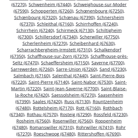
(67270)
,
Schwenheim (67440)
,
Schweighouse-sur-Moder
(67590)
,
Schopperten (67260)
,
Schœnenbourg (67250)
,
Schœnbourg (67320)
,
Schœnau (67390)
,
Schnersheim
(67370)
,
Schleithal (67160)
,
Schirrhoffen (67240)
,
Schirrhein (67240)
,
Schirmeck (67130)
,
Schiltigheim
(67300)
,
Schillersdorf (67340)
,
Scherwiller (67750)
,
Scherlenheim (67270)
,
Scheibenhard (67630)
,
Scharrachbergheim-Irmstett (67310)
,
Schalkendorf
(67350)
,
Schaffhouse-sur-Zorn (67270)
,
Schaffhouse-près-
Seltz (67470)
,
Schaeffersheim (67150)
,
Saverne (67700)
,
Sarrewerden (67260)
,
Sarre-Union (67260)
,
Sand (67230)
,
Salmbach (67160)
,
Salenthal (67440)
,
Saint-Pierre-Bois
(67220)
,
Saint-Pierre (67140)
,
Saint-Nabor (67530)
,
Saint-
Martin (67220)
,
Saint-Jean-Saverne (67700)
,
Saint-Blaise-
la-Roche (67420)
,
Saessolsheim (67270)
,
Saasenheim
(67390)
,
Saales (67420)
,
Russ (67130)
,
Rountzenheim
(67480)
,
Rottelsheim (67170)
,
Rott (67160)
,
Rothbach
(67340)
,
Rothau (67570)
,
Rosteig (67290)
,
Rossfeld (67230)
,
Rosheim (67560)
,
Rosenwiller (67560)
,
Roppenheim
(67480)
,
Romanswiller (67310)
,
Rohrwiller (67410)
,
Rohr
(67270)
,
Roeschwoog (67480)
,
Rittershoffen (67690)
,