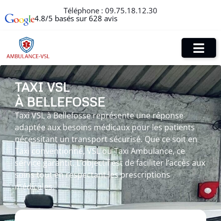
Téléphone :
09.75.18.12.30
4.8/5 basés sur 628 avis
TAXI VSL
À BELLEFOSSE
Taxi VSL à Bellefosse représente une réponse
adaptée aux besoins médicaux pour les patients
nécessitant un transport sécurisé. Que ce soit en
Taxi conventionné, VSL ou Taxi Ambulance, ce
service garantit. L’objectif est de faciliter l’accès aux
soins tout en respectant les prescriptions
médicales.