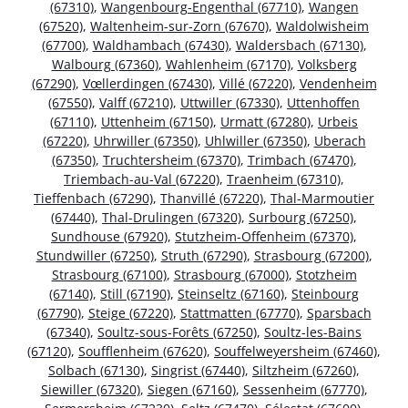
(67310)
,
Wangenbourg-Engenthal (67710)
,
Wangen
(67520)
,
Waltenheim-sur-Zorn (67670)
,
Waldolwisheim
(67700)
,
Waldhambach (67430)
,
Waldersbach (67130)
,
Walbourg (67360)
,
Wahlenheim (67170)
,
Volksberg
(67290)
,
Vœllerdingen (67430)
,
Villé (67220)
,
Vendenheim
(67550)
,
Valff (67210)
,
Uttwiller (67330)
,
Uttenhoffen
(67110)
,
Uttenheim (67150)
,
Urmatt (67280)
,
Urbeis
(67220)
,
Uhrwiller (67350)
,
Uhlwiller (67350)
,
Uberach
(67350)
,
Truchtersheim (67370)
,
Trimbach (67470)
,
Triembach-au-Val (67220)
,
Traenheim (67310)
,
Tieffenbach (67290)
,
Thanvillé (67220)
,
Thal-Marmoutier
(67440)
,
Thal-Drulingen (67320)
,
Surbourg (67250)
,
Sundhouse (67920)
,
Stutzheim-Offenheim (67370)
,
Stundwiller (67250)
,
Struth (67290)
,
Strasbourg (67200)
,
Strasbourg (67100)
,
Strasbourg (67000)
,
Stotzheim
(67140)
,
Still (67190)
,
Steinseltz (67160)
,
Steinbourg
(67790)
,
Steige (67220)
,
Stattmatten (67770)
,
Sparsbach
(67340)
,
Soultz-sous-Forêts (67250)
,
Soultz-les-Bains
(67120)
,
Soufflenheim (67620)
,
Souffelweyersheim (67460)
,
Solbach (67130)
,
Singrist (67440)
,
Siltzheim (67260)
,
Siewiller (67320)
,
Siegen (67160)
,
Sessenheim (67770)
,