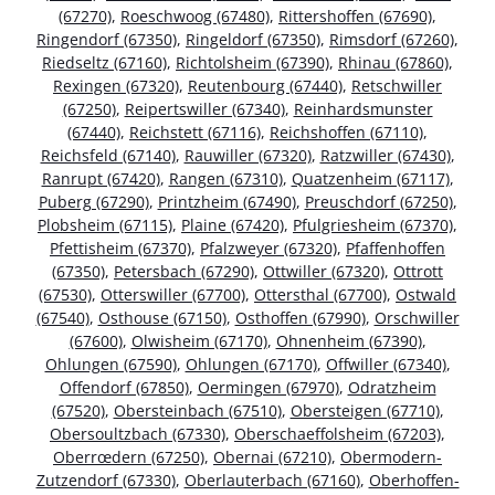
(67270)
,
Roeschwoog (67480)
,
Rittershoffen (67690)
,
Ringendorf (67350)
,
Ringeldorf (67350)
,
Rimsdorf (67260)
,
Riedseltz (67160)
,
Richtolsheim (67390)
,
Rhinau (67860)
,
Rexingen (67320)
,
Reutenbourg (67440)
,
Retschwiller
(67250)
,
Reipertswiller (67340)
,
Reinhardsmunster
(67440)
,
Reichstett (67116)
,
Reichshoffen (67110)
,
Reichsfeld (67140)
,
Rauwiller (67320)
,
Ratzwiller (67430)
,
Ranrupt (67420)
,
Rangen (67310)
,
Quatzenheim (67117)
,
Puberg (67290)
,
Printzheim (67490)
,
Preuschdorf (67250)
,
Plobsheim (67115)
,
Plaine (67420)
,
Pfulgriesheim (67370)
,
Pfettisheim (67370)
,
Pfalzweyer (67320)
,
Pfaffenhoffen
(67350)
,
Petersbach (67290)
,
Ottwiller (67320)
,
Ottrott
(67530)
,
Otterswiller (67700)
,
Ottersthal (67700)
,
Ostwald
(67540)
,
Osthouse (67150)
,
Osthoffen (67990)
,
Orschwiller
(67600)
,
Olwisheim (67170)
,
Ohnenheim (67390)
,
Ohlungen (67590)
,
Ohlungen (67170)
,
Offwiller (67340)
,
Offendorf (67850)
,
Oermingen (67970)
,
Odratzheim
(67520)
,
Obersteinbach (67510)
,
Obersteigen (67710)
,
Obersoultzbach (67330)
,
Oberschaeffolsheim (67203)
,
Oberrœdern (67250)
,
Obernai (67210)
,
Obermodern-
Zutzendorf (67330)
,
Oberlauterbach (67160)
,
Oberhoffen-