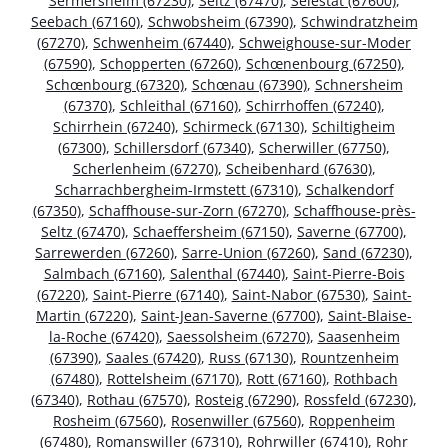
Sermersheim (67230)
,
Seltz (67470)
,
Sélestat (67600)
,
Seebach (67160)
,
Schwobsheim (67390)
,
Schwindratzheim
(67270)
,
Schwenheim (67440)
,
Schweighouse-sur-Moder
(67590)
,
Schopperten (67260)
,
Schœnenbourg (67250)
,
Schœnbourg (67320)
,
Schœnau (67390)
,
Schnersheim
(67370)
,
Schleithal (67160)
,
Schirrhoffen (67240)
,
Schirrhein (67240)
,
Schirmeck (67130)
,
Schiltigheim
(67300)
,
Schillersdorf (67340)
,
Scherwiller (67750)
,
Scherlenheim (67270)
,
Scheibenhard (67630)
,
Scharrachbergheim-Irmstett (67310)
,
Schalkendorf
(67350)
,
Schaffhouse-sur-Zorn (67270)
,
Schaffhouse-près-
Seltz (67470)
,
Schaeffersheim (67150)
,
Saverne (67700)
,
Sarrewerden (67260)
,
Sarre-Union (67260)
,
Sand (67230)
,
Salmbach (67160)
,
Salenthal (67440)
,
Saint-Pierre-Bois
(67220)
,
Saint-Pierre (67140)
,
Saint-Nabor (67530)
,
Saint-
Martin (67220)
,
Saint-Jean-Saverne (67700)
,
Saint-Blaise-
la-Roche (67420)
,
Saessolsheim (67270)
,
Saasenheim
(67390)
,
Saales (67420)
,
Russ (67130)
,
Rountzenheim
(67480)
,
Rottelsheim (67170)
,
Rott (67160)
,
Rothbach
(67340)
,
Rothau (67570)
,
Rosteig (67290)
,
Rossfeld (67230)
,
Rosheim (67560)
,
Rosenwiller (67560)
,
Roppenheim
(67480)
,
Romanswiller (67310)
,
Rohrwiller (67410)
,
Rohr