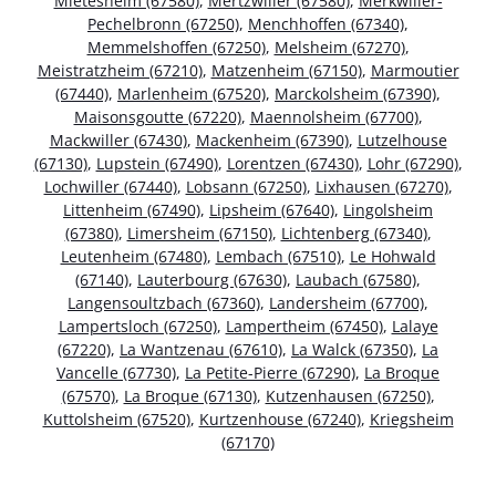
Mietesheim (67580)
,
Mertzwiller (67580)
,
Merkwiller-
Pechelbronn (67250)
,
Menchhoffen (67340)
,
Memmelshoffen (67250)
,
Melsheim (67270)
,
Meistratzheim (67210)
,
Matzenheim (67150)
,
Marmoutier
(67440)
,
Marlenheim (67520)
,
Marckolsheim (67390)
,
Maisonsgoutte (67220)
,
Maennolsheim (67700)
,
Mackwiller (67430)
,
Mackenheim (67390)
,
Lutzelhouse
(67130)
,
Lupstein (67490)
,
Lorentzen (67430)
,
Lohr (67290)
,
Lochwiller (67440)
,
Lobsann (67250)
,
Lixhausen (67270)
,
Littenheim (67490)
,
Lipsheim (67640)
,
Lingolsheim
(67380)
,
Limersheim (67150)
,
Lichtenberg (67340)
,
Leutenheim (67480)
,
Lembach (67510)
,
Le Hohwald
(67140)
,
Lauterbourg (67630)
,
Laubach (67580)
,
Langensoultzbach (67360)
,
Landersheim (67700)
,
Lampertsloch (67250)
,
Lampertheim (67450)
,
Lalaye
(67220)
,
La Wantzenau (67610)
,
La Walck (67350)
,
La
Vancelle (67730)
,
La Petite-Pierre (67290)
,
La Broque
(67570)
,
La Broque (67130)
,
Kutzenhausen (67250)
,
Kuttolsheim (67520)
,
Kurtzenhouse (67240)
,
Kriegsheim
(67170)