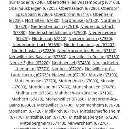
sur-Moder (67240)
,
Oberhoffen-lès-Wissembourg (67160)
,
Oberhausbergen (67205)
,
Oberhaslach (67280)
,
Oberdorf-
Spachbach (67360)
,
Oberbronn (67110)
,
Obenheim
(67230)
,
Nothalten (67680)
,
Nordhouse (67150)
,
Nordheim
(67520)
,
Niedersteinbach (67510)
,
Niedersoultzbach
(67330)
,
Niederschaeffolsheim (67500)
,
Niederrœdern
(67470)
,
Niedernai (67210)
,
Niedermodern (67350)
,
Niederlauterbach (67630)
,
Niederhausbergen (67207)
,
Niederhaslach (67280)
,
Niederbronn-les-Bains (67110)
,
Neuwiller-lès-Saverne (67330)
,
Neuviller-la-Roche (67130)
,
Neuve-Église (67220)
,
Neuhaeusel (67480)
,
Neugartheim-
Ittlenheim (67370)
,
Neubois (67220)
,
Neewiller-près-
Lauterbourg (67630)
,
Natzwiller (67130)
,
Mutzig (67190)
,
Mutzenhouse (67270)
,
Muttersholtz (67600)
,
Mussig
(67600)
,
Mundolsheim (67450)
,
Munchhausen (67470)
,
Mulhausen (67350)
,
Muhlbach-sur-Bruche (67130)
,
Mothern (67470)
,
Morschwiller (67350)
,
Morsbronn-les-
Bains (67360)
,
Monswiller (67700)
,
Mommenheim (67670)
,
Molsheim (67120)
,
Mollkirch (67190)
,
Mittelschaeffolsheim
(67170)
,
Mittelhausen (67170)
,
Mittelhausbergen (67206)
,
Mittelbergheim (67140)
,
Minversheim (67270)
,