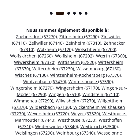
Nous sommes également disponible à
:
Zoebersdorf (67270)
,
Zittersheim (67290)
,
Zinswiller
(67110)
,
Zellwiller (67140)
,
Zeinheim (67310)
,
Zehnacker
(67310)
,
Wolxheim (67120)
,
Wolschheim (67700)
,
Wolfskirchen (67260)
,
Wolfisheim (67202)
,
Wœrth (67360)
,
Wiwersheim (67370)
,
Wittisheim (67820)
,
Wittersheim
(67670)
,
Witternheim (67230)
,
Wissembourg (67160)
,
Wisches (67130)
,
Wintzenheim-Kochersberg (67370)
,
Wintzenbach (67470)
,
Wintershouse (67590)
,
Wingersheim (67270)
,
Wingersheim (67170)
,
Wingen-sur-
Moder (67290)
,
Wingen (67510)
,
Windstein (67110)
,
Wimmenau (67290)
,
Wilwisheim (67270)
,
Willgottheim
(67370)
,
Wildersbach (67130)
,
Wickersheim-Wilshausen
(67270)
,
Weyersheim (67720)
,
Weyer (67320)
,
Westhouse-
Marmoutier (67440)
,
Westhouse (67230)
,
Westhoffen
(67310)
,
Weiterswiller (67340)
,
Weitbruch (67500)
,
Weislingen (67290)
,
Weinbourg (67340)
,
Wasselonne