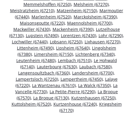
Memmelshoffen (67250)
,
Melsheim (67270)
,
Meistratzheim (67210)
,
Matzenheim (67150)
,
Marmoutier
(67440)
,
Marlenheim (67520)
,
Marckolsheim (67390)
,
Maisonsgoutte (67220)
,
Maennolsheim (67700)
,
Mackwiller (67430)
,
Mackenheim (67390)
,
Lutzelhouse
(67130)
,
Lupstein (67490)
,
Lorentzen (67430)
,
Lohr (67290)
,
Lochwiller (67440)
,
Lobsann (67250)
,
Lixhausen (67270)
,
Littenheim (67490)
,
Lipsheim (67640)
,
Lingolsheim
(67380)
,
Limersheim (67150)
,
Lichtenberg (67340)
,
Leutenheim (67480)
,
Lembach (67510)
,
Le Hohwald
(67140)
,
Lauterbourg (67630)
,
Laubach (67580)
,
Langensoultzbach (67360)
,
Landersheim (67700)
,
Lampertsloch (67250)
,
Lampertheim (67450)
,
Lalaye
(67220)
,
La Wantzenau (67610)
,
La Walck (67350)
,
La
Vancelle (67730)
,
La Petite-Pierre (67290)
,
La Broque
(67570)
,
La Broque (67130)
,
Kutzenhausen (67250)
,
Kuttolsheim (67520)
,
Kurtzenhouse (67240)
,
Kriegsheim
(67170)