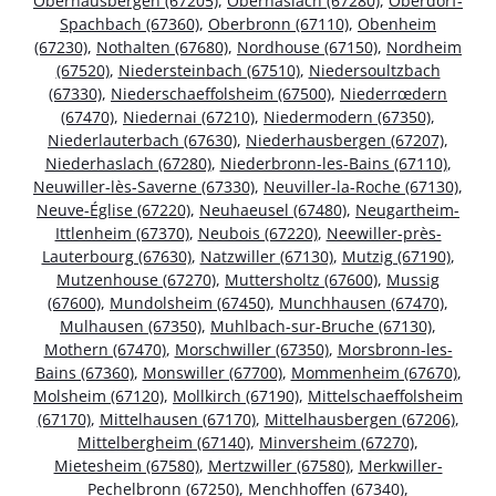
Oberhausbergen (67205)
,
Oberhaslach (67280)
,
Oberdorf-
Spachbach (67360)
,
Oberbronn (67110)
,
Obenheim
(67230)
,
Nothalten (67680)
,
Nordhouse (67150)
,
Nordheim
(67520)
,
Niedersteinbach (67510)
,
Niedersoultzbach
(67330)
,
Niederschaeffolsheim (67500)
,
Niederrœdern
(67470)
,
Niedernai (67210)
,
Niedermodern (67350)
,
Niederlauterbach (67630)
,
Niederhausbergen (67207)
,
Niederhaslach (67280)
,
Niederbronn-les-Bains (67110)
,
Neuwiller-lès-Saverne (67330)
,
Neuviller-la-Roche (67130)
,
Neuve-Église (67220)
,
Neuhaeusel (67480)
,
Neugartheim-
Ittlenheim (67370)
,
Neubois (67220)
,
Neewiller-près-
Lauterbourg (67630)
,
Natzwiller (67130)
,
Mutzig (67190)
,
Mutzenhouse (67270)
,
Muttersholtz (67600)
,
Mussig
(67600)
,
Mundolsheim (67450)
,
Munchhausen (67470)
,
Mulhausen (67350)
,
Muhlbach-sur-Bruche (67130)
,
Mothern (67470)
,
Morschwiller (67350)
,
Morsbronn-les-
Bains (67360)
,
Monswiller (67700)
,
Mommenheim (67670)
,
Molsheim (67120)
,
Mollkirch (67190)
,
Mittelschaeffolsheim
(67170)
,
Mittelhausen (67170)
,
Mittelhausbergen (67206)
,
Mittelbergheim (67140)
,
Minversheim (67270)
,
Mietesheim (67580)
,
Mertzwiller (67580)
,
Merkwiller-
Pechelbronn (67250)
,
Menchhoffen (67340)
,