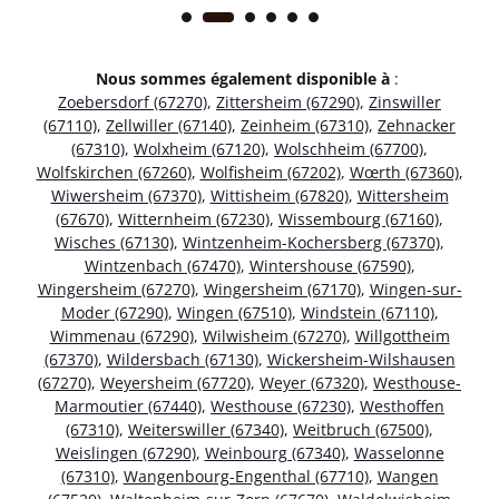
Nous sommes également disponible à
:
Zoebersdorf (67270)
,
Zittersheim (67290)
,
Zinswiller
(67110)
,
Zellwiller (67140)
,
Zeinheim (67310)
,
Zehnacker
(67310)
,
Wolxheim (67120)
,
Wolschheim (67700)
,
Wolfskirchen (67260)
,
Wolfisheim (67202)
,
Wœrth (67360)
,
Wiwersheim (67370)
,
Wittisheim (67820)
,
Wittersheim
(67670)
,
Witternheim (67230)
,
Wissembourg (67160)
,
Wisches (67130)
,
Wintzenheim-Kochersberg (67370)
,
Wintzenbach (67470)
,
Wintershouse (67590)
,
Wingersheim (67270)
,
Wingersheim (67170)
,
Wingen-sur-
Moder (67290)
,
Wingen (67510)
,
Windstein (67110)
,
Wimmenau (67290)
,
Wilwisheim (67270)
,
Willgottheim
(67370)
,
Wildersbach (67130)
,
Wickersheim-Wilshausen
(67270)
,
Weyersheim (67720)
,
Weyer (67320)
,
Westhouse-
Marmoutier (67440)
,
Westhouse (67230)
,
Westhoffen
(67310)
,
Weiterswiller (67340)
,
Weitbruch (67500)
,
Weislingen (67290)
,
Weinbourg (67340)
,
Wasselonne
(67310)
,
Wangenbourg-Engenthal (67710)
,
Wangen