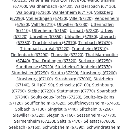
(67520)
,
Waltenheim-sur-Zorn (67670)
,
Waldolwisheim
(67700)
,
Waldhambach (67430)
,
Waldersbach (67130)
,
Walbourg (67360)
,
Wahlenheim (67170)
,
Volksberg
(67290)
,
Vœllerdingen (67430)
,
Villé (67220)
,
Vendenheim
(67550)
,
Valff (67210)
,
Uttwiller (67330)
,
Uttenhoffen
(67110)
,
Uttenheim (67150)
,
Urmatt (67280)
,
Urbeis
(67220)
,
Uhrwiller (67350)
,
Uhlwiller (67350)
,
Uberach
(67350)
,
Truchtersheim (67370)
,
Trimbach (67470)
,
Triembach-au-Val (67220)
,
Traenheim (67310)
,
Tieffenbach (67290)
,
Thanvillé (67220)
,
Thal-Marmoutier
(67440)
,
Thal-Drulingen (67320)
,
Surbourg (67250)
,
Sundhouse (67920)
,
Stutzheim-Offenheim (67370)
,
Stundwiller (67250)
,
Struth (67290)
,
Strasbourg (67200)
,
Strasbourg (67100)
,
Strasbourg (67000)
,
Stotzheim
(67140)
,
Still (67190)
,
Steinseltz (67160)
,
Steinbourg
(67790)
,
Steige (67220)
,
Stattmatten (67770)
,
Sparsbach
(67340)
,
Soultz-sous-Forêts (67250)
,
Soultz-les-Bains
(67120)
,
Soufflenheim (67620)
,
Souffelweyersheim (67460)
,
Solbach (67130)
,
Singrist (67440)
,
Siltzheim (67260)
,
Siewiller (67320)
,
Siegen (67160)
,
Sessenheim (67770)
,
Sermersheim (67230)
,
Seltz (67470)
,
Sélestat (67600)
,
Seebach (67160)
,
Schwobsheim (67390)
,
Schwindratzheim