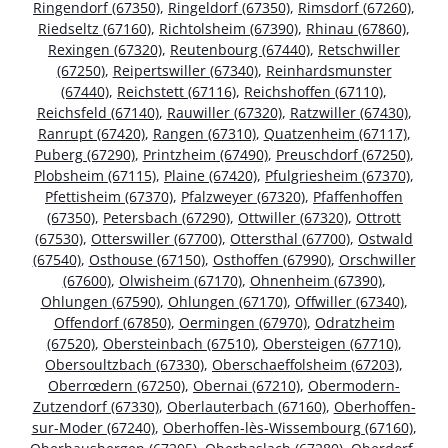
Ringendorf (67350)
,
Ringeldorf (67350)
,
Rimsdorf (67260)
,
Riedseltz (67160)
,
Richtolsheim (67390)
,
Rhinau (67860)
,
Rexingen (67320)
,
Reutenbourg (67440)
,
Retschwiller
(67250)
,
Reipertswiller (67340)
,
Reinhardsmunster
(67440)
,
Reichstett (67116)
,
Reichshoffen (67110)
,
Reichsfeld (67140)
,
Rauwiller (67320)
,
Ratzwiller (67430)
,
Ranrupt (67420)
,
Rangen (67310)
,
Quatzenheim (67117)
,
Puberg (67290)
,
Printzheim (67490)
,
Preuschdorf (67250)
,
Plobsheim (67115)
,
Plaine (67420)
,
Pfulgriesheim (67370)
,
Pfettisheim (67370)
,
Pfalzweyer (67320)
,
Pfaffenhoffen
(67350)
,
Petersbach (67290)
,
Ottwiller (67320)
,
Ottrott
(67530)
,
Otterswiller (67700)
,
Ottersthal (67700)
,
Ostwald
(67540)
,
Osthouse (67150)
,
Osthoffen (67990)
,
Orschwiller
(67600)
,
Olwisheim (67170)
,
Ohnenheim (67390)
,
Ohlungen (67590)
,
Ohlungen (67170)
,
Offwiller (67340)
,
Offendorf (67850)
,
Oermingen (67970)
,
Odratzheim
(67520)
,
Obersteinbach (67510)
,
Obersteigen (67710)
,
Obersoultzbach (67330)
,
Oberschaeffolsheim (67203)
,
Oberrœdern (67250)
,
Obernai (67210)
,
Obermodern-
Zutzendorf (67330)
,
Oberlauterbach (67160)
,
Oberhoffen-
sur-Moder (67240)
,
Oberhoffen-lès-Wissembourg (67160)
,