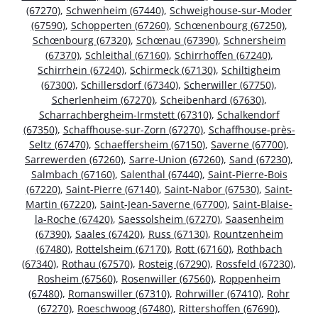
(67270)
,
Schwenheim (67440)
,
Schweighouse-sur-Moder
(67590)
,
Schopperten (67260)
,
Schœnenbourg (67250)
,
Schœnbourg (67320)
,
Schœnau (67390)
,
Schnersheim
(67370)
,
Schleithal (67160)
,
Schirrhoffen (67240)
,
Schirrhein (67240)
,
Schirmeck (67130)
,
Schiltigheim
(67300)
,
Schillersdorf (67340)
,
Scherwiller (67750)
,
Scherlenheim (67270)
,
Scheibenhard (67630)
,
Scharrachbergheim-Irmstett (67310)
,
Schalkendorf
(67350)
,
Schaffhouse-sur-Zorn (67270)
,
Schaffhouse-près-
Seltz (67470)
,
Schaeffersheim (67150)
,
Saverne (67700)
,
Sarrewerden (67260)
,
Sarre-Union (67260)
,
Sand (67230)
,
Salmbach (67160)
,
Salenthal (67440)
,
Saint-Pierre-Bois
(67220)
,
Saint-Pierre (67140)
,
Saint-Nabor (67530)
,
Saint-
Martin (67220)
,
Saint-Jean-Saverne (67700)
,
Saint-Blaise-
la-Roche (67420)
,
Saessolsheim (67270)
,
Saasenheim
(67390)
,
Saales (67420)
,
Russ (67130)
,
Rountzenheim
(67480)
,
Rottelsheim (67170)
,
Rott (67160)
,
Rothbach
(67340)
,
Rothau (67570)
,
Rosteig (67290)
,
Rossfeld (67230)
,
Rosheim (67560)
,
Rosenwiller (67560)
,
Roppenheim
(67480)
,
Romanswiller (67310)
,
Rohrwiller (67410)
,
Rohr
(67270)
,
Roeschwoog (67480)
,
Rittershoffen (67690)
,