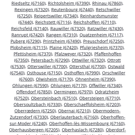
Riedseltz (67160)
,
Richtolsheim (67390)
,
Rhinau (67860)
,
Rexingen (67320)
,
Reutenbourg (67440)
,
Retschwiller
(67250)
,
Reipertswiller (67340)
,
Reinhardsmunster
(67440)
,
Reichstett (67116)
,
Reichshoffen (67110)
,
Reichsfeld (67140)
,
Rauwiller (67320)
,
Ratzwiller (67430)
,
Ranrupt (67420)
,
Rangen (67310)
,
Quatzenheim (67117)
,
Puberg (67290)
,
Printzheim (67490)
,
Preuschdorf (67250)
,
Plobsheim (67115)
,
Plaine (67420)
,
Pfulgriesheim (67370)
,
Pfettisheim (67370)
,
Pfalzweyer (67320)
,
Pfaffenhoffen
(67350)
,
Petersbach (67290)
,
Ottwiller (67320)
,
Ottrott
(67530)
,
Otterswiller (67700)
,
Ottersthal (67700)
,
Ostwald
(67540)
,
Osthouse (67150)
,
Osthoffen (67990)
,
Orschwiller
(67600)
,
Olwisheim (67170)
,
Ohnenheim (67390)
,
Ohlungen (67590)
,
Ohlungen (67170)
,
Offwiller (67340)
,
Offendorf (67850)
,
Oermingen (67970)
,
Odratzheim
(67520)
,
Obersteinbach (67510)
,
Obersteigen (67710)
,
Obersoultzbach (67330)
,
Oberschaeffolsheim (67203)
,
Oberrœdern (67250)
,
Obernai (67210)
,
Obermodern-
Zutzendorf (67330)
,
Oberlauterbach (67160)
,
Oberhoffen-
sur-Moder (67240)
,
Oberhoffen-lès-Wissembourg (67160)
,
Oberhausbergen (67205)
,
Oberhaslach (67280)
,
Oberdorf-