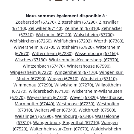
Nous sommes également disponible à
:
Zoebersdorf (67270)
,
Zittersheim (67290)
,
Zinswiller
(67110)
,
Zellwiller (67140)
,
Zeinheim (67310)
,
Zehnacker
(67310)
,
Wolxheim (67120)
,
Wolschheim (67700)
,
Wolfskirchen (67260)
,
Wolfisheim (67202)
,
Wœrth (67360)
,
Wiwersheim (67370)
,
Wittisheim (67820)
,
Wittersheim
(67670)
,
Witternheim (67230)
,
Wissembourg (67160)
,
Wisches (67130)
,
Wintzenheim-Kochersberg (67370)
,
Wintzenbach (67470)
,
Wintershouse (67590)
,
Wingersheim (67270)
,
Wingersheim (67170)
,
Wingen-sur-
Moder (67290)
,
Wingen (67510)
,
Windstein (67110)
,
Wimmenau (67290)
,
Wilwisheim (67270)
,
Willgottheim
(67370)
,
Wildersbach (67130)
,
Wickersheim-Wilshausen
(67270)
,
Weyersheim (67720)
,
Weyer (67320)
,
Westhouse-
Marmoutier (67440)
,
Westhouse (67230)
,
Westhoffen
(67310)
,
Weiterswiller (67340)
,
Weitbruch (67500)
,
Weislingen (67290)
,
Weinbourg (67340)
,
Wasselonne
(67310)
,
Wangenbourg-Engenthal (67710)
,
Wangen
(67520)
,
Waltenheim-sur-Zorn (67670)
,
Waldolwisheim