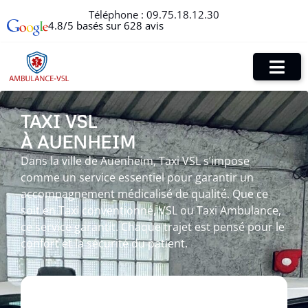
Téléphone :
09.75.18.12.30
4.8/5 basés sur 628 avis
TAXI VSL
À AUENHEIM
Dans la ville de Auenheim, Taxi VSL s’impose
comme un service essentiel pour garantir un
accompagnement médicalisé de qualité. Que ce
soit en Taxi conventionné, VSL ou Taxi Ambulance,
ce service garantit. Chaque trajet est pensé pour le
confort et la sécurité du patient.