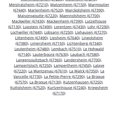
Meistratzheim (67210)
,
Matzenheim (67150)
,
Marmoutier
(67440)
,
Marlenheim (67520)
,
Marckolsheim (67390)
,
Maisonsgoutte (67220)
,
Maennolsheim (67700)
,
Mackwiller (67430)
,
Mackenheim (67390)
,
Lutzelhouse
(67130)
,
Lupstein (67490)
,
Lorentzen (67430)
,
Lohr (67290)
,
Lochwiller (67440)
,
Lobsann (67250)
,
Lixhausen (67270)
,
Littenheim (67490)
,
Lipsheim (67640)
,
Lingolsheim
(67380)
,
Limersheim (67150)
,
Lichtenberg (67340)
,
Leutenheim (67480)
,
Lembach (67510)
,
Le Hohwald
(67140)
,
Lauterbourg (67630)
,
Laubach (67580)
,
Langensoultzbach (67360)
,
Landersheim (67700)
,
Lampertsloch (67250)
,
Lampertheim (67450)
,
Lalaye
(67220)
,
La Wantzenau (67610)
,
La Walck (67350)
,
La
Vancelle (67730)
,
La Petite-Pierre (67290)
,
La Broque
(67570)
,
La Broque (67130)
,
Kutzenhausen (67250)
,
Kuttolsheim (67520)
,
Kurtzenhouse (67240)
,
Kriegsheim
(67170)