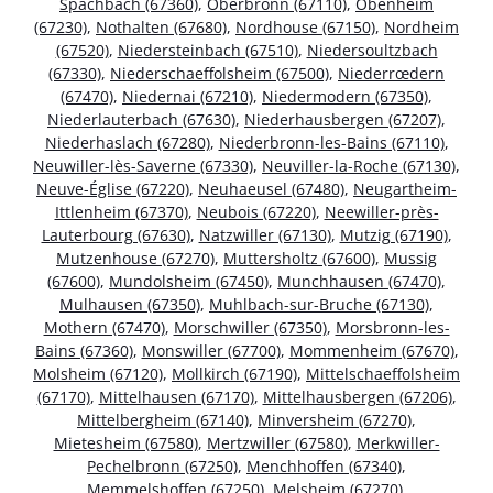
Spachbach (67360)
,
Oberbronn (67110)
,
Obenheim
(67230)
,
Nothalten (67680)
,
Nordhouse (67150)
,
Nordheim
(67520)
,
Niedersteinbach (67510)
,
Niedersoultzbach
(67330)
,
Niederschaeffolsheim (67500)
,
Niederrœdern
(67470)
,
Niedernai (67210)
,
Niedermodern (67350)
,
Niederlauterbach (67630)
,
Niederhausbergen (67207)
,
Niederhaslach (67280)
,
Niederbronn-les-Bains (67110)
,
Neuwiller-lès-Saverne (67330)
,
Neuviller-la-Roche (67130)
,
Neuve-Église (67220)
,
Neuhaeusel (67480)
,
Neugartheim-
Ittlenheim (67370)
,
Neubois (67220)
,
Neewiller-près-
Lauterbourg (67630)
,
Natzwiller (67130)
,
Mutzig (67190)
,
Mutzenhouse (67270)
,
Muttersholtz (67600)
,
Mussig
(67600)
,
Mundolsheim (67450)
,
Munchhausen (67470)
,
Mulhausen (67350)
,
Muhlbach-sur-Bruche (67130)
,
Mothern (67470)
,
Morschwiller (67350)
,
Morsbronn-les-
Bains (67360)
,
Monswiller (67700)
,
Mommenheim (67670)
,
Molsheim (67120)
,
Mollkirch (67190)
,
Mittelschaeffolsheim
(67170)
,
Mittelhausen (67170)
,
Mittelhausbergen (67206)
,
Mittelbergheim (67140)
,
Minversheim (67270)
,
Mietesheim (67580)
,
Mertzwiller (67580)
,
Merkwiller-
Pechelbronn (67250)
,
Menchhoffen (67340)
,
Memmelshoffen (67250)
,
Melsheim (67270)
,