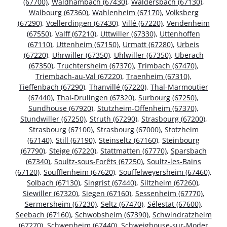
(67700)
,
Waldhambach (67430)
,
Waldersbach (67130)
,
Walbourg (67360)
,
Wahlenheim (67170)
,
Volksberg
(67290)
,
Vœllerdingen (67430)
,
Villé (67220)
,
Vendenheim
(67550)
,
Valff (67210)
,
Uttwiller (67330)
,
Uttenhoffen
(67110)
,
Uttenheim (67150)
,
Urmatt (67280)
,
Urbeis
(67220)
,
Uhrwiller (67350)
,
Uhlwiller (67350)
,
Uberach
(67350)
,
Truchtersheim (67370)
,
Trimbach (67470)
,
Triembach-au-Val (67220)
,
Traenheim (67310)
,
Tieffenbach (67290)
,
Thanvillé (67220)
,
Thal-Marmoutier
(67440)
,
Thal-Drulingen (67320)
,
Surbourg (67250)
,
Sundhouse (67920)
,
Stutzheim-Offenheim (67370)
,
Stundwiller (67250)
,
Struth (67290)
,
Strasbourg (67200)
,
Strasbourg (67100)
,
Strasbourg (67000)
,
Stotzheim
(67140)
,
Still (67190)
,
Steinseltz (67160)
,
Steinbourg
(67790)
,
Steige (67220)
,
Stattmatten (67770)
,
Sparsbach
(67340)
,
Soultz-sous-Forêts (67250)
,
Soultz-les-Bains
(67120)
,
Soufflenheim (67620)
,
Souffelweyersheim (67460)
,
Solbach (67130)
,
Singrist (67440)
,
Siltzheim (67260)
,
Siewiller (67320)
,
Siegen (67160)
,
Sessenheim (67770)
,
Sermersheim (67230)
,
Seltz (67470)
,
Sélestat (67600)
,
Seebach (67160)
,
Schwobsheim (67390)
,
Schwindratzheim
(67270)
,
Schwenheim (67440)
,
Schweighouse-sur-Moder