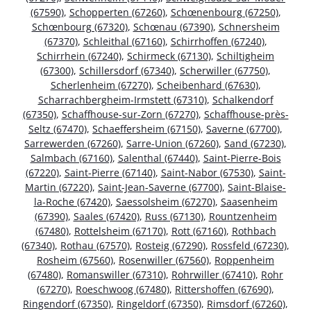
(67590)
,
Schopperten (67260)
,
Schœnenbourg (67250)
,
Schœnbourg (67320)
,
Schœnau (67390)
,
Schnersheim
(67370)
,
Schleithal (67160)
,
Schirrhoffen (67240)
,
Schirrhein (67240)
,
Schirmeck (67130)
,
Schiltigheim
(67300)
,
Schillersdorf (67340)
,
Scherwiller (67750)
,
Scherlenheim (67270)
,
Scheibenhard (67630)
,
Scharrachbergheim-Irmstett (67310)
,
Schalkendorf
(67350)
,
Schaffhouse-sur-Zorn (67270)
,
Schaffhouse-près-
Seltz (67470)
,
Schaeffersheim (67150)
,
Saverne (67700)
,
Sarrewerden (67260)
,
Sarre-Union (67260)
,
Sand (67230)
,
Salmbach (67160)
,
Salenthal (67440)
,
Saint-Pierre-Bois
(67220)
,
Saint-Pierre (67140)
,
Saint-Nabor (67530)
,
Saint-
Martin (67220)
,
Saint-Jean-Saverne (67700)
,
Saint-Blaise-
la-Roche (67420)
,
Saessolsheim (67270)
,
Saasenheim
(67390)
,
Saales (67420)
,
Russ (67130)
,
Rountzenheim
(67480)
,
Rottelsheim (67170)
,
Rott (67160)
,
Rothbach
(67340)
,
Rothau (67570)
,
Rosteig (67290)
,
Rossfeld (67230)
,
Rosheim (67560)
,
Rosenwiller (67560)
,
Roppenheim
(67480)
,
Romanswiller (67310)
,
Rohrwiller (67410)
,
Rohr
(67270)
,
Roeschwoog (67480)
,
Rittershoffen (67690)
,
Ringendorf (67350)
,
Ringeldorf (67350)
,
Rimsdorf (67260)
,