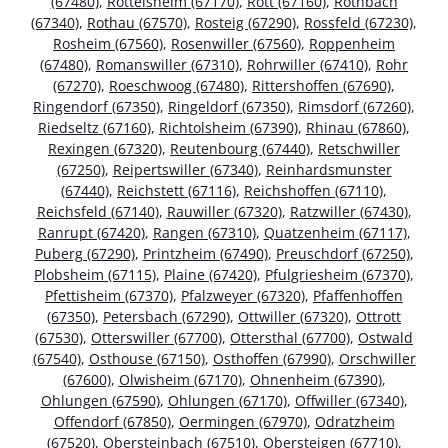
(67480)
,
Rottelsheim (67170)
,
Rott (67160)
,
Rothbach
(67340)
,
Rothau (67570)
,
Rosteig (67290)
,
Rossfeld (67230)
,
Rosheim (67560)
,
Rosenwiller (67560)
,
Roppenheim
(67480)
,
Romanswiller (67310)
,
Rohrwiller (67410)
,
Rohr
(67270)
,
Roeschwoog (67480)
,
Rittershoffen (67690)
,
Ringendorf (67350)
,
Ringeldorf (67350)
,
Rimsdorf (67260)
,
Riedseltz (67160)
,
Richtolsheim (67390)
,
Rhinau (67860)
,
Rexingen (67320)
,
Reutenbourg (67440)
,
Retschwiller
(67250)
,
Reipertswiller (67340)
,
Reinhardsmunster
(67440)
,
Reichstett (67116)
,
Reichshoffen (67110)
,
Reichsfeld (67140)
,
Rauwiller (67320)
,
Ratzwiller (67430)
,
Ranrupt (67420)
,
Rangen (67310)
,
Quatzenheim (67117)
,
Puberg (67290)
,
Printzheim (67490)
,
Preuschdorf (67250)
,
Plobsheim (67115)
,
Plaine (67420)
,
Pfulgriesheim (67370)
,
Pfettisheim (67370)
,
Pfalzweyer (67320)
,
Pfaffenhoffen
(67350)
,
Petersbach (67290)
,
Ottwiller (67320)
,
Ottrott
(67530)
,
Otterswiller (67700)
,
Ottersthal (67700)
,
Ostwald
(67540)
,
Osthouse (67150)
,
Osthoffen (67990)
,
Orschwiller
(67600)
,
Olwisheim (67170)
,
Ohnenheim (67390)
,
Ohlungen (67590)
,
Ohlungen (67170)
,
Offwiller (67340)
,
Offendorf (67850)
,
Oermingen (67970)
,
Odratzheim
(67520)
,
Obersteinbach (67510)
,
Obersteigen (67710)
,