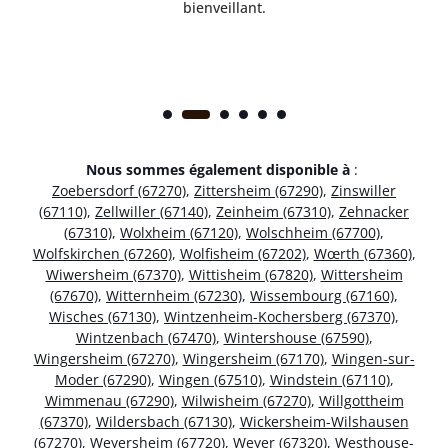
bienveillant.
Nous sommes également disponible à
:
Zoebersdorf (67270)
,
Zittersheim (67290)
,
Zinswiller
(67110)
,
Zellwiller (67140)
,
Zeinheim (67310)
,
Zehnacker
(67310)
,
Wolxheim (67120)
,
Wolschheim (67700)
,
Wolfskirchen (67260)
,
Wolfisheim (67202)
,
Wœrth (67360)
,
Wiwersheim (67370)
,
Wittisheim (67820)
,
Wittersheim
(67670)
,
Witternheim (67230)
,
Wissembourg (67160)
,
Wisches (67130)
,
Wintzenheim-Kochersberg (67370)
,
Wintzenbach (67470)
,
Wintershouse (67590)
,
Wingersheim (67270)
,
Wingersheim (67170)
,
Wingen-sur-
Moder (67290)
,
Wingen (67510)
,
Windstein (67110)
,
Wimmenau (67290)
,
Wilwisheim (67270)
,
Willgottheim
(67370)
,
Wildersbach (67130)
,
Wickersheim-Wilshausen
(67270)
,
Weyersheim (67720)
,
Weyer (67320)
,
Westhouse-