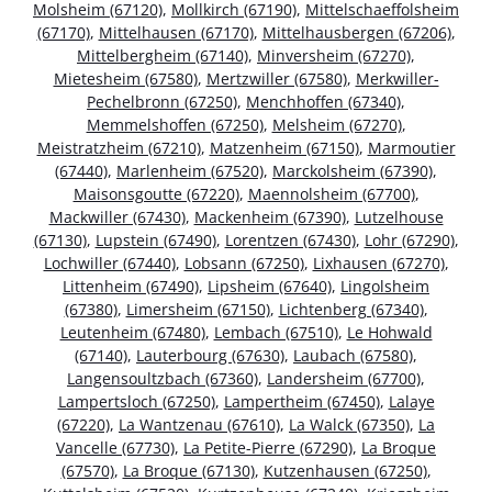
Molsheim (67120)
,
Mollkirch (67190)
,
Mittelschaeffolsheim
(67170)
,
Mittelhausen (67170)
,
Mittelhausbergen (67206)
,
Mittelbergheim (67140)
,
Minversheim (67270)
,
Mietesheim (67580)
,
Mertzwiller (67580)
,
Merkwiller-
Pechelbronn (67250)
,
Menchhoffen (67340)
,
Memmelshoffen (67250)
,
Melsheim (67270)
,
Meistratzheim (67210)
,
Matzenheim (67150)
,
Marmoutier
(67440)
,
Marlenheim (67520)
,
Marckolsheim (67390)
,
Maisonsgoutte (67220)
,
Maennolsheim (67700)
,
Mackwiller (67430)
,
Mackenheim (67390)
,
Lutzelhouse
(67130)
,
Lupstein (67490)
,
Lorentzen (67430)
,
Lohr (67290)
,
Lochwiller (67440)
,
Lobsann (67250)
,
Lixhausen (67270)
,
Littenheim (67490)
,
Lipsheim (67640)
,
Lingolsheim
(67380)
,
Limersheim (67150)
,
Lichtenberg (67340)
,
Leutenheim (67480)
,
Lembach (67510)
,
Le Hohwald
(67140)
,
Lauterbourg (67630)
,
Laubach (67580)
,
Langensoultzbach (67360)
,
Landersheim (67700)
,
Lampertsloch (67250)
,
Lampertheim (67450)
,
Lalaye
(67220)
,
La Wantzenau (67610)
,
La Walck (67350)
,
La
Vancelle (67730)
,
La Petite-Pierre (67290)
,
La Broque
(67570)
,
La Broque (67130)
,
Kutzenhausen (67250)
,