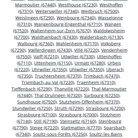
Marmoutier (67440)
,
Westhouse (67230)
,
Westhoffen
(67310)
,
Weiterswiller (67340)
,
Weitbruch (67500)
,
Weislingen (67290)
,
Weinbourg (67340)
,
Wasselonne
(67310)
,
Wangenbourg-Engenthal (67710)
,
Wangen
(67520)
,
Waltenheim-sur-Zorn (67670)
,
Waldolwisheim
(67700)
,
Waldhambach (67430)
,
Waldersbach (67130)
,
Walbourg (67360)
,
Wahlenheim (67170)
,
Volksberg
(67290)
,
Vœllerdingen (67430)
,
Villé (67220)
,
Vendenheim
(67550)
,
Valff (67210)
,
Uttwiller (67330)
,
Uttenhoffen
(67110)
,
Uttenheim (67150)
,
Urmatt (67280)
,
Urbeis
(67220)
,
Uhrwiller (67350)
,
Uhlwiller (67350)
,
Uberach
(67350)
,
Truchtersheim (67370)
,
Trimbach (67470)
,
Triembach-au-Val (67220)
,
Traenheim (67310)
,
Tieffenbach (67290)
,
Thanvillé (67220)
,
Thal-Marmoutier
(67440)
,
Thal-Drulingen (67320)
,
Surbourg (67250)
,
Sundhouse (67920)
,
Stutzheim-Offenheim (67370)
,
Stundwiller (67250)
,
Struth (67290)
,
Strasbourg (67200)
,
Strasbourg (67100)
,
Strasbourg (67000)
,
Stotzheim
(67140)
,
Still (67190)
,
Steinseltz (67160)
,
Steinbourg
(67790)
,
Steige (67220)
,
Stattmatten (67770)
,
Sparsbach
(67340)
,
Soultz-sous-Forêts (67250)
,
Soultz-les-Bains