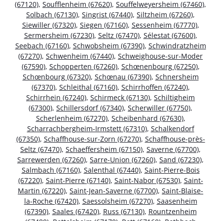
(67120)
,
Soufflenheim (67620)
,
Souffelweyersheim (67460)
,
Solbach (67130)
,
Singrist (67440)
,
Siltzheim (67260)
,
Siewiller (67320)
,
Siegen (67160)
,
Sessenheim (67770)
,
Sermersheim (67230)
,
Seltz (67470)
,
Sélestat (67600)
,
Seebach (67160)
,
Schwobsheim (67390)
,
Schwindratzheim
(67270)
,
Schwenheim (67440)
,
Schweighouse-sur-Moder
(67590)
,
Schopperten (67260)
,
Schœnenbourg (67250)
,
Schœnbourg (67320)
,
Schœnau (67390)
,
Schnersheim
(67370)
,
Schleithal (67160)
,
Schirrhoffen (67240)
,
Schirrhein (67240)
,
Schirmeck (67130)
,
Schiltigheim
(67300)
,
Schillersdorf (67340)
,
Scherwiller (67750)
,
Scherlenheim (67270)
,
Scheibenhard (67630)
,
Scharrachbergheim-Irmstett (67310)
,
Schalkendorf
(67350)
,
Schaffhouse-sur-Zorn (67270)
,
Schaffhouse-près-
Seltz (67470)
,
Schaeffersheim (67150)
,
Saverne (67700)
,
Sarrewerden (67260)
,
Sarre-Union (67260)
,
Sand (67230)
,
Salmbach (67160)
,
Salenthal (67440)
,
Saint-Pierre-Bois
(67220)
,
Saint-Pierre (67140)
,
Saint-Nabor (67530)
,
Saint-
Martin (67220)
,
Saint-Jean-Saverne (67700)
,
Saint-Blaise-
la-Roche (67420)
,
Saessolsheim (67270)
,
Saasenheim
(67390)
,
Saales (67420)
,
Russ (67130)
,
Rountzenheim