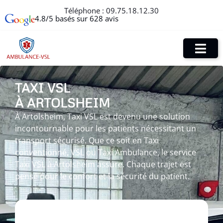
Téléphone :
09.75.18.12.30
4.8/5 basés sur 628 avis
TAXI VSL
À ARTOLSHEIM
À Artolsheim, Taxi VSL est devenu une solution
incontournable pour les patients nécessitant un
transport sécurisé. Que ce soit en Taxi
conventionné, VSL ou Taxi Ambulance, le service
Taxi VSL à Artolsheim assure. Chaque trajet est
pensé pour le confort et la sécurité du patient.