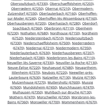
Obersoultzbach (67330)
,
Oberschaeffolsheim (67203)
,
Oberrœdern (67250)
,
Obernai (67210)
,
Obermodern-
Zutzendorf (67330)
,
Oberlauterbach (67160)
,
Oberhoffen-
sur-Moder (67240)
,
Oberhoffen-lès-Wissembourg (67160)
,
Oberhausbergen (67205)
,
Oberhaslach (67280)
,
Oberdorf-
Spachbach (67360)
,
Oberbronn (67110)
,
Obenheim
(67230)
,
Nothalten (67680)
,
Nordhouse (67150)
,
Nordheim
(67520)
,
Niedersteinbach (67510)
,
Niedersoultzbach
(67330)
,
Niederschaeffolsheim (67500)
,
Niederrœdern
(67470)
,
Niedernai (67210)
,
Niedermodern (67350)
,
Niederlauterbach (67630)
,
Niederhausbergen (67207)
,
Niederhaslach (67280)
,
Niederbronn-les-Bains (67110)
,
Neuwiller-lès-Saverne (67330)
,
Neuviller-la-Roche (67130)
,
Neuve-Église (67220)
,
Neuhaeusel (67480)
,
Neugartheim-
Ittlenheim (67370)
,
Neubois (67220)
,
Neewiller-près-
Lauterbourg (67630)
,
Natzwiller (67130)
,
Mutzig (67190)
,
Mutzenhouse (67270)
,
Muttersholtz (67600)
,
Mussig
(67600)
,
Mundolsheim (67450)
,
Munchhausen (67470)
,
Mulhausen (67350)
,
Muhlbach-sur-Bruche (67130)
,
Mothern (67470)
,
Morschwiller (67350)
,
Morsbronn-les-
Bains (67360)
,
Monswiller (67700)
,
Mommenheim (67670)
,