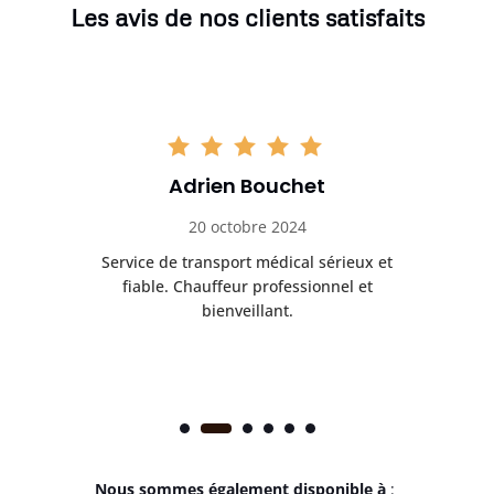
Les avis de nos clients satisfaits
Adrien Bouchet
20 octobre 2024
rès
Service de transport médical sérieux et
Po
ice.
fiable. Chauffeur professionnel et
bienveillant.
Nous sommes également disponible à
: