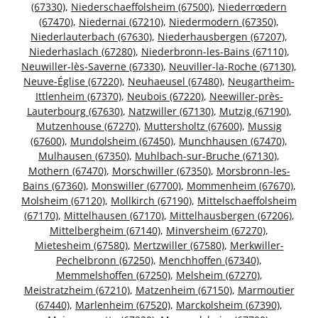
(67330)
,
Niederschaeffolsheim (67500)
,
Niederrœdern
(67470)
,
Niedernai (67210)
,
Niedermodern (67350)
,
Niederlauterbach (67630)
,
Niederhausbergen (67207)
,
Niederhaslach (67280)
,
Niederbronn-les-Bains (67110)
,
Neuwiller-lès-Saverne (67330)
,
Neuviller-la-Roche (67130)
,
Neuve-Église (67220)
,
Neuhaeusel (67480)
,
Neugartheim-
Ittlenheim (67370)
,
Neubois (67220)
,
Neewiller-près-
Lauterbourg (67630)
,
Natzwiller (67130)
,
Mutzig (67190)
,
Mutzenhouse (67270)
,
Muttersholtz (67600)
,
Mussig
(67600)
,
Mundolsheim (67450)
,
Munchhausen (67470)
,
Mulhausen (67350)
,
Muhlbach-sur-Bruche (67130)
,
Mothern (67470)
,
Morschwiller (67350)
,
Morsbronn-les-
Bains (67360)
,
Monswiller (67700)
,
Mommenheim (67670)
,
Molsheim (67120)
,
Mollkirch (67190)
,
Mittelschaeffolsheim
(67170)
,
Mittelhausen (67170)
,
Mittelhausbergen (67206)
,
Mittelbergheim (67140)
,
Minversheim (67270)
,
Mietesheim (67580)
,
Mertzwiller (67580)
,
Merkwiller-
Pechelbronn (67250)
,
Menchhoffen (67340)
,
Memmelshoffen (67250)
,
Melsheim (67270)
,
Meistratzheim (67210)
,
Matzenheim (67150)
,
Marmoutier
(67440)
,
Marlenheim (67520)
,
Marckolsheim (67390)
,