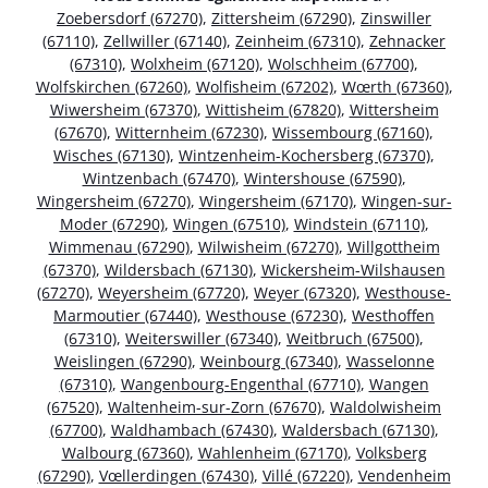
Zoebersdorf (67270)
,
Zittersheim (67290)
,
Zinswiller
(67110)
,
Zellwiller (67140)
,
Zeinheim (67310)
,
Zehnacker
(67310)
,
Wolxheim (67120)
,
Wolschheim (67700)
,
Wolfskirchen (67260)
,
Wolfisheim (67202)
,
Wœrth (67360)
,
Wiwersheim (67370)
,
Wittisheim (67820)
,
Wittersheim
(67670)
,
Witternheim (67230)
,
Wissembourg (67160)
,
Wisches (67130)
,
Wintzenheim-Kochersberg (67370)
,
Wintzenbach (67470)
,
Wintershouse (67590)
,
Wingersheim (67270)
,
Wingersheim (67170)
,
Wingen-sur-
Moder (67290)
,
Wingen (67510)
,
Windstein (67110)
,
Wimmenau (67290)
,
Wilwisheim (67270)
,
Willgottheim
(67370)
,
Wildersbach (67130)
,
Wickersheim-Wilshausen
(67270)
,
Weyersheim (67720)
,
Weyer (67320)
,
Westhouse-
Marmoutier (67440)
,
Westhouse (67230)
,
Westhoffen
(67310)
,
Weiterswiller (67340)
,
Weitbruch (67500)
,
Weislingen (67290)
,
Weinbourg (67340)
,
Wasselonne
(67310)
,
Wangenbourg-Engenthal (67710)
,
Wangen
(67520)
,
Waltenheim-sur-Zorn (67670)
,
Waldolwisheim
(67700)
,
Waldhambach (67430)
,
Waldersbach (67130)
,
Walbourg (67360)
,
Wahlenheim (67170)
,
Volksberg
(67290)
,
Vœllerdingen (67430)
,
Villé (67220)
,
Vendenheim