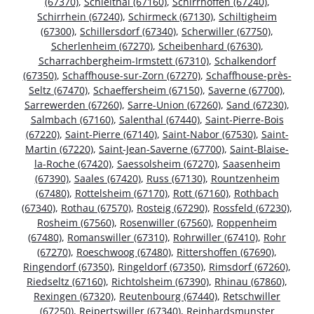
(67370)
,
Schleithal (67160)
,
Schirrhoffen (67240)
,
Schirrhein (67240)
,
Schirmeck (67130)
,
Schiltigheim
(67300)
,
Schillersdorf (67340)
,
Scherwiller (67750)
,
Scherlenheim (67270)
,
Scheibenhard (67630)
,
Scharrachbergheim-Irmstett (67310)
,
Schalkendorf
(67350)
,
Schaffhouse-sur-Zorn (67270)
,
Schaffhouse-près-
Seltz (67470)
,
Schaeffersheim (67150)
,
Saverne (67700)
,
Sarrewerden (67260)
,
Sarre-Union (67260)
,
Sand (67230)
,
Salmbach (67160)
,
Salenthal (67440)
,
Saint-Pierre-Bois
(67220)
,
Saint-Pierre (67140)
,
Saint-Nabor (67530)
,
Saint-
Martin (67220)
,
Saint-Jean-Saverne (67700)
,
Saint-Blaise-
la-Roche (67420)
,
Saessolsheim (67270)
,
Saasenheim
(67390)
,
Saales (67420)
,
Russ (67130)
,
Rountzenheim
(67480)
,
Rottelsheim (67170)
,
Rott (67160)
,
Rothbach
(67340)
,
Rothau (67570)
,
Rosteig (67290)
,
Rossfeld (67230)
,
Rosheim (67560)
,
Rosenwiller (67560)
,
Roppenheim
(67480)
,
Romanswiller (67310)
,
Rohrwiller (67410)
,
Rohr
(67270)
,
Roeschwoog (67480)
,
Rittershoffen (67690)
,
Ringendorf (67350)
,
Ringeldorf (67350)
,
Rimsdorf (67260)
,
Riedseltz (67160)
,
Richtolsheim (67390)
,
Rhinau (67860)
,
Rexingen (67320)
,
Reutenbourg (67440)
,
Retschwiller
(67250)
,
Reipertswiller (67340)
,
Reinhardsmunster