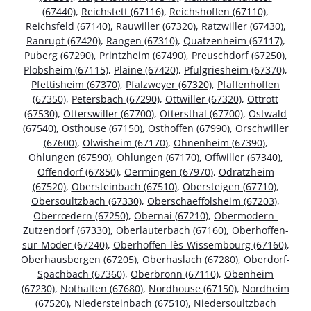
(67440)
,
Reichstett (67116)
,
Reichshoffen (67110)
,
Reichsfeld (67140)
,
Rauwiller (67320)
,
Ratzwiller (67430)
,
Ranrupt (67420)
,
Rangen (67310)
,
Quatzenheim (67117)
,
Puberg (67290)
,
Printzheim (67490)
,
Preuschdorf (67250)
,
Plobsheim (67115)
,
Plaine (67420)
,
Pfulgriesheim (67370)
,
Pfettisheim (67370)
,
Pfalzweyer (67320)
,
Pfaffenhoffen
(67350)
,
Petersbach (67290)
,
Ottwiller (67320)
,
Ottrott
(67530)
,
Otterswiller (67700)
,
Ottersthal (67700)
,
Ostwald
(67540)
,
Osthouse (67150)
,
Osthoffen (67990)
,
Orschwiller
(67600)
,
Olwisheim (67170)
,
Ohnenheim (67390)
,
Ohlungen (67590)
,
Ohlungen (67170)
,
Offwiller (67340)
,
Offendorf (67850)
,
Oermingen (67970)
,
Odratzheim
(67520)
,
Obersteinbach (67510)
,
Obersteigen (67710)
,
Obersoultzbach (67330)
,
Oberschaeffolsheim (67203)
,
Oberrœdern (67250)
,
Obernai (67210)
,
Obermodern-
Zutzendorf (67330)
,
Oberlauterbach (67160)
,
Oberhoffen-
sur-Moder (67240)
,
Oberhoffen-lès-Wissembourg (67160)
,
Oberhausbergen (67205)
,
Oberhaslach (67280)
,
Oberdorf-
Spachbach (67360)
,
Oberbronn (67110)
,
Obenheim
(67230)
,
Nothalten (67680)
,
Nordhouse (67150)
,
Nordheim
(67520)
,
Niedersteinbach (67510)
,
Niedersoultzbach