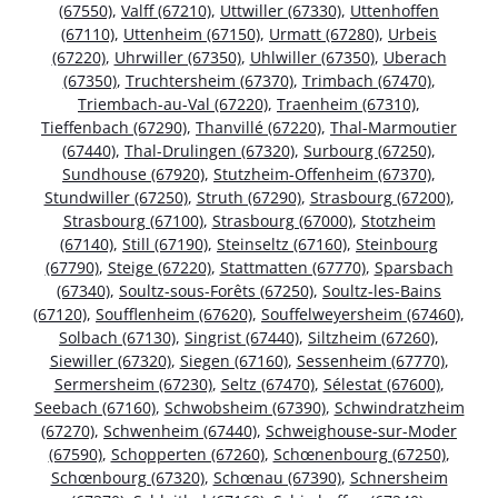
(67550)
,
Valff (67210)
,
Uttwiller (67330)
,
Uttenhoffen
(67110)
,
Uttenheim (67150)
,
Urmatt (67280)
,
Urbeis
(67220)
,
Uhrwiller (67350)
,
Uhlwiller (67350)
,
Uberach
(67350)
,
Truchtersheim (67370)
,
Trimbach (67470)
,
Triembach-au-Val (67220)
,
Traenheim (67310)
,
Tieffenbach (67290)
,
Thanvillé (67220)
,
Thal-Marmoutier
(67440)
,
Thal-Drulingen (67320)
,
Surbourg (67250)
,
Sundhouse (67920)
,
Stutzheim-Offenheim (67370)
,
Stundwiller (67250)
,
Struth (67290)
,
Strasbourg (67200)
,
Strasbourg (67100)
,
Strasbourg (67000)
,
Stotzheim
(67140)
,
Still (67190)
,
Steinseltz (67160)
,
Steinbourg
(67790)
,
Steige (67220)
,
Stattmatten (67770)
,
Sparsbach
(67340)
,
Soultz-sous-Forêts (67250)
,
Soultz-les-Bains
(67120)
,
Soufflenheim (67620)
,
Souffelweyersheim (67460)
,
Solbach (67130)
,
Singrist (67440)
,
Siltzheim (67260)
,
Siewiller (67320)
,
Siegen (67160)
,
Sessenheim (67770)
,
Sermersheim (67230)
,
Seltz (67470)
,
Sélestat (67600)
,
Seebach (67160)
,
Schwobsheim (67390)
,
Schwindratzheim
(67270)
,
Schwenheim (67440)
,
Schweighouse-sur-Moder
(67590)
,
Schopperten (67260)
,
Schœnenbourg (67250)
,
Schœnbourg (67320)
,
Schœnau (67390)
,
Schnersheim