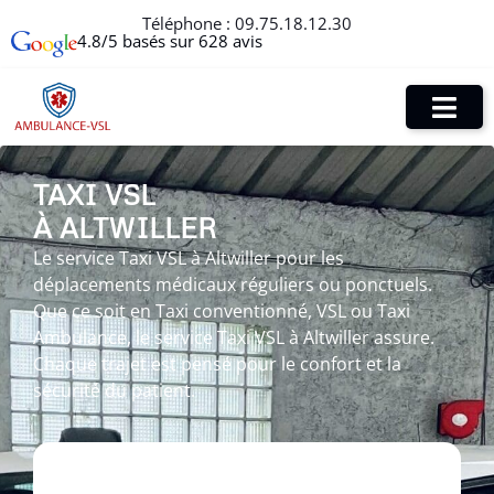
Téléphone :
09.75.18.12.30
4.8/5 basés sur 628 avis
TAXI VSL
À ALTWILLER
Le service Taxi VSL à Altwiller pour les
déplacements médicaux réguliers ou ponctuels.
Que ce soit en Taxi conventionné, VSL ou Taxi
Ambulance, le service Taxi VSL à Altwiller assure.
Chaque trajet est pensé pour le confort et la
sécurité du patient.