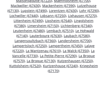
Maisonsgoutte (67220)
,
Maennolsheim (67700)
,
Mackwiller (67430)
,
Mackenheim (67390)
,
Lutzelhouse
(67130)
,
Lupstein (67490)
,
Lorentzen (67430)
,
Lohr (67290)
,
Lochwiller (67440)
,
Lobsann (67250)
,
Lixhausen (67270)
,
Littenheim (67490)
,
Lipsheim (67640)
,
Lingolsheim
(67380)
,
Limersheim (67150)
,
Lichtenberg (67340)
,
Leutenheim (67480)
,
Lembach (67510)
,
Le Hohwald
(67140)
,
Lauterbourg (67630)
,
Laubach (67580)
,
Langensoultzbach (67360)
,
Landersheim (67700)
,
Lampertsloch (67250)
,
Lampertheim (67450)
,
Lalaye
(67220)
,
La Wantzenau (67610)
,
La Walck (67350)
,
La
Vancelle (67730)
,
La Petite-Pierre (67290)
,
La Broque
(67570)
,
La Broque (67130)
,
Kutzenhausen (67250)
,
Kuttolsheim (67520)
,
Kurtzenhouse (67240)
,
Kriegsheim
(67170)