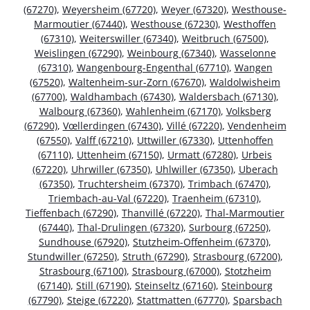
(67270)
,
Weyersheim (67720)
,
Weyer (67320)
,
Westhouse-
Marmoutier (67440)
,
Westhouse (67230)
,
Westhoffen
(67310)
,
Weiterswiller (67340)
,
Weitbruch (67500)
,
Weislingen (67290)
,
Weinbourg (67340)
,
Wasselonne
(67310)
,
Wangenbourg-Engenthal (67710)
,
Wangen
(67520)
,
Waltenheim-sur-Zorn (67670)
,
Waldolwisheim
(67700)
,
Waldhambach (67430)
,
Waldersbach (67130)
,
Walbourg (67360)
,
Wahlenheim (67170)
,
Volksberg
(67290)
,
Vœllerdingen (67430)
,
Villé (67220)
,
Vendenheim
(67550)
,
Valff (67210)
,
Uttwiller (67330)
,
Uttenhoffen
(67110)
,
Uttenheim (67150)
,
Urmatt (67280)
,
Urbeis
(67220)
,
Uhrwiller (67350)
,
Uhlwiller (67350)
,
Uberach
(67350)
,
Truchtersheim (67370)
,
Trimbach (67470)
,
Triembach-au-Val (67220)
,
Traenheim (67310)
,
Tieffenbach (67290)
,
Thanvillé (67220)
,
Thal-Marmoutier
(67440)
,
Thal-Drulingen (67320)
,
Surbourg (67250)
,
Sundhouse (67920)
,
Stutzheim-Offenheim (67370)
,
Stundwiller (67250)
,
Struth (67290)
,
Strasbourg (67200)
,
Strasbourg (67100)
,
Strasbourg (67000)
,
Stotzheim
(67140)
,
Still (67190)
,
Steinseltz (67160)
,
Steinbourg
(67790)
,
Steige (67220)
,
Stattmatten (67770)
,
Sparsbach