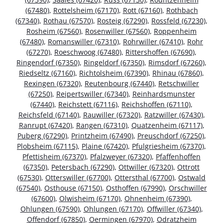
(67480)
,
Rottelsheim (67170)
,
Rott (67160)
,
Rothbach
(67340)
,
Rothau (67570)
,
Rosteig (67290)
,
Rossfeld (67230)
,
Rosheim (67560)
,
Rosenwiller (67560)
,
Roppenheim
(67480)
,
Romanswiller (67310)
,
Rohrwiller (67410)
,
Rohr
(67270)
,
Roeschwoog (67480)
,
Rittershoffen (67690)
,
Ringendorf (67350)
,
Ringeldorf (67350)
,
Rimsdorf (67260)
,
Riedseltz (67160)
,
Richtolsheim (67390)
,
Rhinau (67860)
,
Rexingen (67320)
,
Reutenbourg (67440)
,
Retschwiller
(67250)
,
Reipertswiller (67340)
,
Reinhardsmunster
(67440)
,
Reichstett (67116)
,
Reichshoffen (67110)
,
Reichsfeld (67140)
,
Rauwiller (67320)
,
Ratzwiller (67430)
,
Ranrupt (67420)
,
Rangen (67310)
,
Quatzenheim (67117)
,
Puberg (67290)
,
Printzheim (67490)
,
Preuschdorf (67250)
,
Plobsheim (67115)
,
Plaine (67420)
,
Pfulgriesheim (67370)
,
Pfettisheim (67370)
,
Pfalzweyer (67320)
,
Pfaffenhoffen
(67350)
,
Petersbach (67290)
,
Ottwiller (67320)
,
Ottrott
(67530)
,
Otterswiller (67700)
,
Ottersthal (67700)
,
Ostwald
(67540)
,
Osthouse (67150)
,
Osthoffen (67990)
,
Orschwiller
(67600)
,
Olwisheim (67170)
,
Ohnenheim (67390)
,
Ohlungen (67590)
,
Ohlungen (67170)
,
Offwiller (67340)
,
Offendorf (67850)
,
Oermingen (67970)
,
Odratzheim