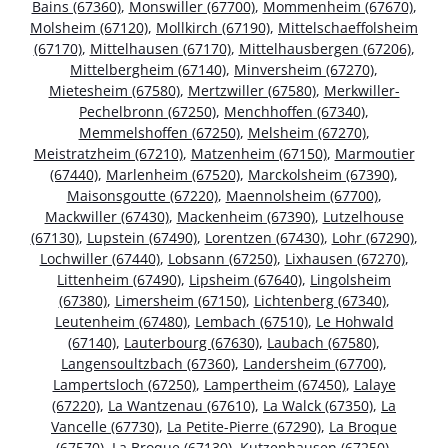
Bains (67360)
,
Monswiller (67700)
,
Mommenheim (67670)
,
Molsheim (67120)
,
Mollkirch (67190)
,
Mittelschaeffolsheim
(67170)
,
Mittelhausen (67170)
,
Mittelhausbergen (67206)
,
Mittelbergheim (67140)
,
Minversheim (67270)
,
Mietesheim (67580)
,
Mertzwiller (67580)
,
Merkwiller-
Pechelbronn (67250)
,
Menchhoffen (67340)
,
Memmelshoffen (67250)
,
Melsheim (67270)
,
Meistratzheim (67210)
,
Matzenheim (67150)
,
Marmoutier
(67440)
,
Marlenheim (67520)
,
Marckolsheim (67390)
,
Maisonsgoutte (67220)
,
Maennolsheim (67700)
,
Mackwiller (67430)
,
Mackenheim (67390)
,
Lutzelhouse
(67130)
,
Lupstein (67490)
,
Lorentzen (67430)
,
Lohr (67290)
,
Lochwiller (67440)
,
Lobsann (67250)
,
Lixhausen (67270)
,
Littenheim (67490)
,
Lipsheim (67640)
,
Lingolsheim
(67380)
,
Limersheim (67150)
,
Lichtenberg (67340)
,
Leutenheim (67480)
,
Lembach (67510)
,
Le Hohwald
(67140)
,
Lauterbourg (67630)
,
Laubach (67580)
,
Langensoultzbach (67360)
,
Landersheim (67700)
,
Lampertsloch (67250)
,
Lampertheim (67450)
,
Lalaye
(67220)
,
La Wantzenau (67610)
,
La Walck (67350)
,
La
Vancelle (67730)
,
La Petite-Pierre (67290)
,
La Broque
(67570)
,
La Broque (67130)
,
Kutzenhausen (67250)
,