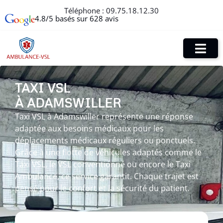
Téléphone :
09.75.18.12.30
4.8/5 basés sur 628 avis
TAXI VSL
À ADAMSWILLER
Taxi VSL à Adamswiller représente une réponse
adaptée aux besoins médicaux pour les
déplacements médicaux réguliers ou ponctuels.
Grâce à une flotte de véhicules adaptés comme le
Taxi VSL, le VSL conventionné ou encore le Taxi
Ambulance, ce service garantit. Chaque trajet est
pensé pour le confort et la sécurité du patient.