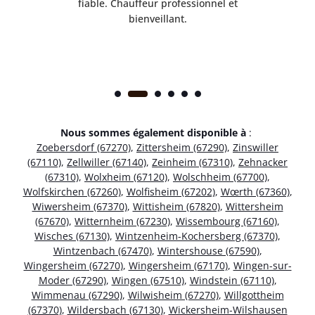
ice.
fiable. Chauffeur professionnel et
bienveillant.
Nous sommes également disponible à
:
Zoebersdorf (67270)
,
Zittersheim (67290)
,
Zinswiller
(67110)
,
Zellwiller (67140)
,
Zeinheim (67310)
,
Zehnacker
(67310)
,
Wolxheim (67120)
,
Wolschheim (67700)
,
Wolfskirchen (67260)
,
Wolfisheim (67202)
,
Wœrth (67360)
,
Wiwersheim (67370)
,
Wittisheim (67820)
,
Wittersheim
(67670)
,
Witternheim (67230)
,
Wissembourg (67160)
,
Wisches (67130)
,
Wintzenheim-Kochersberg (67370)
,
Wintzenbach (67470)
,
Wintershouse (67590)
,
Wingersheim (67270)
,
Wingersheim (67170)
,
Wingen-sur-
Moder (67290)
,
Wingen (67510)
,
Windstein (67110)
,
Wimmenau (67290)
,
Wilwisheim (67270)
,
Willgottheim
(67370)
,
Wildersbach (67130)
,
Wickersheim-Wilshausen