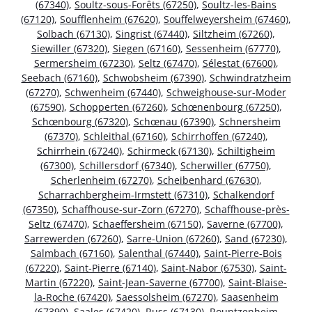
(67340)
,
Soultz-sous-Forêts (67250)
,
Soultz-les-Bains
(67120)
,
Soufflenheim (67620)
,
Souffelweyersheim (67460)
,
Solbach (67130)
,
Singrist (67440)
,
Siltzheim (67260)
,
Siewiller (67320)
,
Siegen (67160)
,
Sessenheim (67770)
,
Sermersheim (67230)
,
Seltz (67470)
,
Sélestat (67600)
,
Seebach (67160)
,
Schwobsheim (67390)
,
Schwindratzheim
(67270)
,
Schwenheim (67440)
,
Schweighouse-sur-Moder
(67590)
,
Schopperten (67260)
,
Schœnenbourg (67250)
,
Schœnbourg (67320)
,
Schœnau (67390)
,
Schnersheim
(67370)
,
Schleithal (67160)
,
Schirrhoffen (67240)
,
Schirrhein (67240)
,
Schirmeck (67130)
,
Schiltigheim
(67300)
,
Schillersdorf (67340)
,
Scherwiller (67750)
,
Scherlenheim (67270)
,
Scheibenhard (67630)
,
Scharrachbergheim-Irmstett (67310)
,
Schalkendorf
(67350)
,
Schaffhouse-sur-Zorn (67270)
,
Schaffhouse-près-
Seltz (67470)
,
Schaeffersheim (67150)
,
Saverne (67700)
,
Sarrewerden (67260)
,
Sarre-Union (67260)
,
Sand (67230)
,
Salmbach (67160)
,
Salenthal (67440)
,
Saint-Pierre-Bois
(67220)
,
Saint-Pierre (67140)
,
Saint-Nabor (67530)
,
Saint-
Martin (67220)
,
Saint-Jean-Saverne (67700)
,
Saint-Blaise-
la-Roche (67420)
,
Saessolsheim (67270)
,
Saasenheim
(67390)
,
Saales (67420)
,
Russ (67130)
,
Rountzenheim