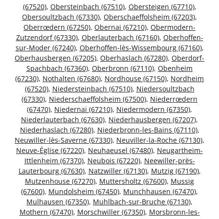
(67520)
,
Obersteinbach (67510)
,
Obersteigen (67710)
,
Obersoultzbach (67330)
,
Oberschaeffolsheim (67203)
,
Oberrœdern (67250)
,
Obernai (67210)
,
Obermodern-
Zutzendorf (67330)
,
Oberlauterbach (67160)
,
Oberhoffen-
sur-Moder (67240)
,
Oberhoffen-lès-Wissembourg (67160)
,
Oberhausbergen (67205)
,
Oberhaslach (67280)
,
Oberdorf-
Spachbach (67360)
,
Oberbronn (67110)
,
Obenheim
(67230)
,
Nothalten (67680)
,
Nordhouse (67150)
,
Nordheim
(67520)
,
Niedersteinbach (67510)
,
Niedersoultzbach
(67330)
,
Niederschaeffolsheim (67500)
,
Niederrœdern
(67470)
,
Niedernai (67210)
,
Niedermodern (67350)
,
Niederlauterbach (67630)
,
Niederhausbergen (67207)
,
Niederhaslach (67280)
,
Niederbronn-les-Bains (67110)
,
Neuwiller-lès-Saverne (67330)
,
Neuviller-la-Roche (67130)
,
Neuve-Église (67220)
,
Neuhaeusel (67480)
,
Neugartheim-
Ittlenheim (67370)
,
Neubois (67220)
,
Neewiller-près-
Lauterbourg (67630)
,
Natzwiller (67130)
,
Mutzig (67190)
,
Mutzenhouse (67270)
,
Muttersholtz (67600)
,
Mussig
(67600)
,
Mundolsheim (67450)
,
Munchhausen (67470)
,
Mulhausen (67350)
,
Muhlbach-sur-Bruche (67130)
,
Mothern (67470)
,
Morschwiller (67350)
,
Morsbronn-les-