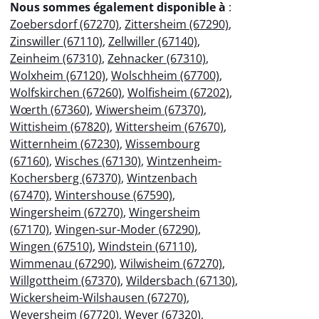
Nous sommes également disponible à
:
Zoebersdorf (67270)
,
Zittersheim (67290)
,
Zinswiller (67110)
,
Zellwiller (67140)
,
Zeinheim (67310)
,
Zehnacker (67310)
,
Wolxheim (67120)
,
Wolschheim (67700)
,
Wolfskirchen (67260)
,
Wolfisheim (67202)
,
Wœrth (67360)
,
Wiwersheim (67370)
,
Wittisheim (67820)
,
Wittersheim (67670)
,
Witternheim (67230)
,
Wissembourg
(67160)
,
Wisches (67130)
,
Wintzenheim-
Kochersberg (67370)
,
Wintzenbach
(67470)
,
Wintershouse (67590)
,
Wingersheim (67270)
,
Wingersheim
(67170)
,
Wingen-sur-Moder (67290)
,
Wingen (67510)
,
Windstein (67110)
,
Wimmenau (67290)
,
Wilwisheim (67270)
,
Willgottheim (67370)
,
Wildersbach (67130)
,
Wickersheim-Wilshausen (67270)
,
Weyersheim (67720)
,
Weyer (67320)
,