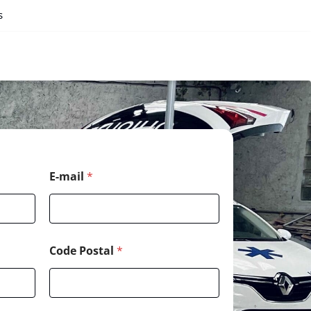
s
E-mail
*
Code Postal
*