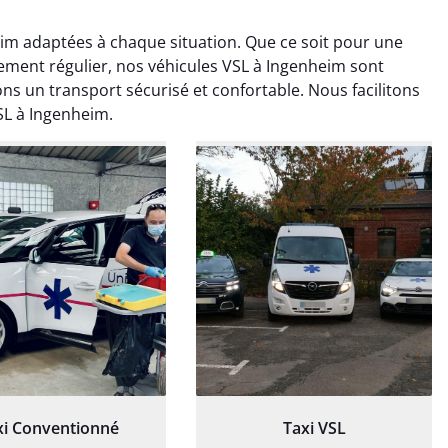
im adaptées à chaque situation. Que ce soit pour une
tement régulier, nos véhicules VSL à Ingenheim sont
ns un transport sécurisé et confortable. Nous facilitons
SL à Ingenheim.
ud Deschamps
Jérémy Ferrand
0 janvier 2025
8 septembre 2024
tisfait du transport,
Transport ponctuel et
s’est bien déroulé.
personnel très attentionné.
feur à l’écoute et
Très satisfait du service.
patient.
xi Conventionné
Taxi VSL