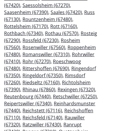
(67420)
,
Saessolsheim (67270)
,
Saasenheim (67390)
,
Saales (67420)
,
Russ
(67130)
,
Rountzenheim (67480)
,
Rottelsheim (67170)
,
Rott (67160)
,
Rothbach (67340)
,
Rothau (67570)
,
Rosteig
(67290)
,
Rossfeld (67230)
,
Rosheim
(67560)
,
Rosenwiller (67560)
,
Roppenheim
(67480)
,
Romanswiller (67310)
,
Rohrwiller
(67410)
,
Rohr (67270)
,
Roeschwoog
(67480)
,
Rittershoffen (67690)
,
Ringendorf
(67350)
,
Ringeldorf (67350)
,
Rimsdorf
(67260)
,
Riedseltz (67160)
,
Richtolsheim
(67390)
,
Rhinau (67860)
,
Rexingen (67320)
,
Reutenbourg (67440)
,
Retschwiller (67250)
,
Reipertswiller (67340)
,
Reinhardsmunster
(67440)
,
Reichstett (67116)
,
Reichshoffen
(67110)
,
Reichsfeld (67140)
,
Rauwiller
(67320)
,
Ratzwiller (67430)
,
Ranrupt