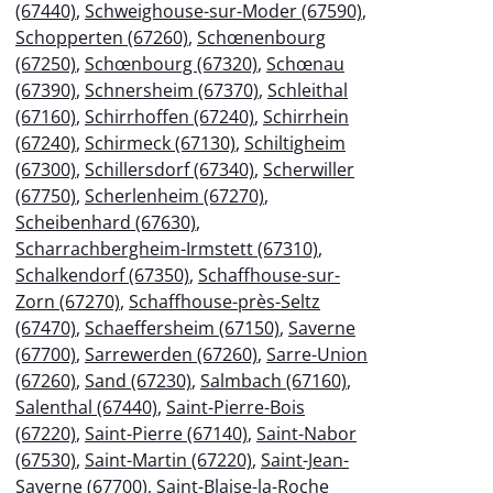
(67440)
,
Schweighouse-sur-Moder (67590)
,
Schopperten (67260)
,
Schœnenbourg
(67250)
,
Schœnbourg (67320)
,
Schœnau
(67390)
,
Schnersheim (67370)
,
Schleithal
(67160)
,
Schirrhoffen (67240)
,
Schirrhein
(67240)
,
Schirmeck (67130)
,
Schiltigheim
(67300)
,
Schillersdorf (67340)
,
Scherwiller
(67750)
,
Scherlenheim (67270)
,
Scheibenhard (67630)
,
Scharrachbergheim-Irmstett (67310)
,
Schalkendorf (67350)
,
Schaffhouse-sur-
Zorn (67270)
,
Schaffhouse-près-Seltz
(67470)
,
Schaeffersheim (67150)
,
Saverne
(67700)
,
Sarrewerden (67260)
,
Sarre-Union
(67260)
,
Sand (67230)
,
Salmbach (67160)
,
Salenthal (67440)
,
Saint-Pierre-Bois
(67220)
,
Saint-Pierre (67140)
,
Saint-Nabor
(67530)
,
Saint-Martin (67220)
,
Saint-Jean-
Saverne (67700)
,
Saint-Blaise-la-Roche