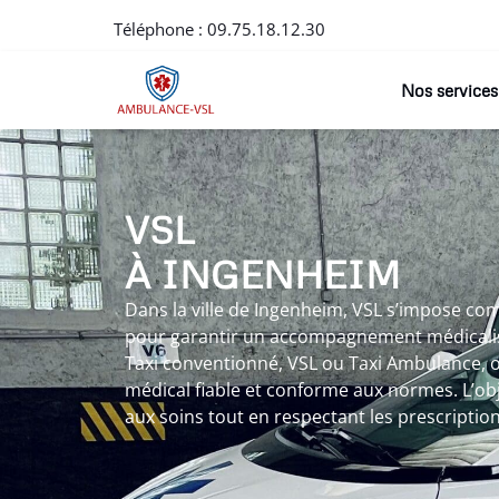
Téléphone :
09.75.18.12.30
Nos services
VSL
À INGENHEIM
Dans la ville de Ingenheim, VSL s’impose co
pour garantir un accompagnement médicalisé
Taxi conventionné, VSL ou Taxi Ambulance, o
médical fiable et conforme aux normes. L’objec
aux soins tout en respectant les prescriptio