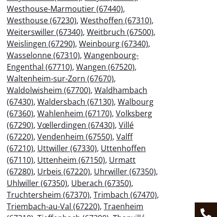
Westhouse-Marmoutier (67440)
,
Westhouse (67230)
,
Westhoffen (67310)
,
Weiterswiller (67340)
,
Weitbruch (67500)
,
Weislingen (67290)
,
Weinbourg (67340)
,
Wasselonne (67310)
,
Wangenbourg-
Engenthal (67710)
,
Wangen (67520)
,
Waltenheim-sur-Zorn (67670)
,
Waldolwisheim (67700)
,
Waldhambach
(67430)
,
Waldersbach (67130)
,
Walbourg
(67360)
,
Wahlenheim (67170)
,
Volksberg
(67290)
,
Vœllerdingen (67430)
,
Villé
(67220)
,
Vendenheim (67550)
,
Valff
(67210)
,
Uttwiller (67330)
,
Uttenhoffen
(67110)
,
Uttenheim (67150)
,
Urmatt
(67280)
,
Urbeis (67220)
,
Uhrwiller (67350)
,
Uhlwiller (67350)
,
Uberach (67350)
,
Truchtersheim (67370)
,
Trimbach (67470)
,
Triembach-au-Val (67220)
,
Traenheim