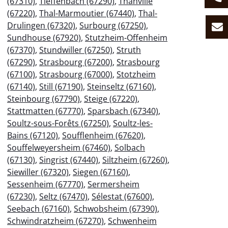
(67310)
,
Tieffenbach (67290)
,
Thanvillé
(67220)
,
Thal-Marmoutier (67440)
,
Thal-
Drulingen (67320)
,
Surbourg (67250)
,
Sundhouse (67920)
,
Stutzheim-Offenheim
(67370)
,
Stundwiller (67250)
,
Struth
(67290)
,
Strasbourg (67200)
,
Strasbourg
(67100)
,
Strasbourg (67000)
,
Stotzheim
(67140)
,
Still (67190)
,
Steinseltz (67160)
,
Steinbourg (67790)
,
Steige (67220)
,
Stattmatten (67770)
,
Sparsbach (67340)
,
Soultz-sous-Forêts (67250)
,
Soultz-les-
Bains (67120)
,
Soufflenheim (67620)
,
Souffelweyersheim (67460)
,
Solbach
(67130)
,
Singrist (67440)
,
Siltzheim (67260)
,
Siewiller (67320)
,
Siegen (67160)
,
Sessenheim (67770)
,
Sermersheim
(67230)
,
Seltz (67470)
,
Sélestat (67600)
,
Seebach (67160)
,
Schwobsheim (67390)
,
Schwindratzheim (67270)
,
Schwenheim