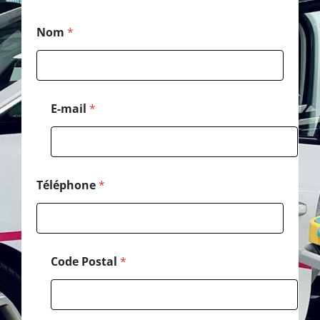
*
Nom
*
E
-
m
a
i
l
E-mail
*
M
e
s
s
a
g
Téléphone
*
e
Code Postal
*