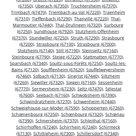
(67350)
,
Uberach (67350)
,
Truchtersheim (67370)
,
Trimbach (67470)
,
Triembach-au-Val (67220)
,
Traenheim
(67310)
,
Tieffenbach (67290)
,
Thanvillé (67220)
,
Thal-
Marmoutier (67440)
,
Thal-Drulingen (67320)
,
Surbourg
(67250)
,
Sundhouse (67920)
,
Stutzheim-Offenheim
(67370)
,
Stundwiller (67250)
,
Struth (67290)
,
Strasbourg
(67200)
,
Strasbourg (67100)
,
Strasbourg (67000)
,
Stotzheim (67140)
,
Still (67190)
,
Steinseltz (67160)
,
Steinbourg (67790)
,
Steige (67220)
,
Stattmatten (67770)
,
Sparsbach (67340)
,
Soultz-sous-Forêts (67250)
,
Soultz-les-
Bains (67120)
,
Soufflenheim (67620)
,
Souffelweyersheim
(67460)
,
Solbach (67130)
,
Singrist (67440)
,
Siltzheim
(67260)
,
Siewiller (67320)
,
Siegen (67160)
,
Sessenheim
(67770)
,
Sermersheim (67230)
,
Seltz (67470)
,
Sélestat
(67600)
,
Seebach (67160)
,
Schwobsheim (67390)
,
Schwindratzheim (67270)
,
Schwenheim (67440)
,
Schweighouse-sur-Moder (67590)
,
Schopperten (67260)
,
Schœnenbourg (67250)
,
Schœnbourg (67320)
,
Schœnau
(67390)
,
Schnersheim (67370)
,
Schleithal (67160)
,
Schirrhoffen (67240)
,
Schirrhein (67240)
,
Schirmeck
(67130)
,
Schiltigheim (67300)
,
Schillersdorf (67340)
,