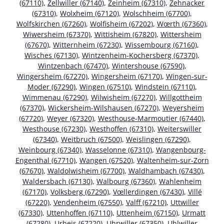
(67110)
,
Zellwiller (67140)
,
Zeinheim (67310)
,
Zehnacker
(67310)
,
Wolxheim (67120)
,
Wolschheim (67700)
,
Wolfskirchen (67260)
,
Wolfisheim (67202)
,
Wœrth (67360)
,
Wiwersheim (67370)
,
Wittisheim (67820)
,
Wittersheim
(67670)
,
Witternheim (67230)
,
Wissembourg (67160)
,
Wisches (67130)
,
Wintzenheim-Kochersberg (67370)
,
Wintzenbach (67470)
,
Wintershouse (67590)
,
Wingersheim (67270)
,
Wingersheim (67170)
,
Wingen-sur-
Moder (67290)
,
Wingen (67510)
,
Windstein (67110)
,
Wimmenau (67290)
,
Wilwisheim (67270)
,
Willgottheim
(67370)
,
Wickersheim-Wilshausen (67270)
,
Weyersheim
(67720)
,
Weyer (67320)
,
Westhouse-Marmoutier (67440)
,
Westhouse (67230)
,
Westhoffen (67310)
,
Weiterswiller
(67340)
,
Weitbruch (67500)
,
Weislingen (67290)
,
Weinbourg (67340)
,
Wasselonne (67310)
,
Wangenbourg-
Engenthal (67710)
,
Wangen (67520)
,
Waltenheim-sur-Zorn
(67670)
,
Waldolwisheim (67700)
,
Waldhambach (67430)
,
Waldersbach (67130)
,
Walbourg (67360)
,
Wahlenheim
(67170)
,
Volksberg (67290)
,
Vœllerdingen (67430)
,
Villé
(67220)
,
Vendenheim (67550)
,
Valff (67210)
,
Uttwiller
(67330)
,
Uttenhoffen (67110)
,
Uttenheim (67150)
,
Urmatt
(67280)
,
Urbeis (67220)
,
Uhrwiller (67350)
,
Uhlwiller