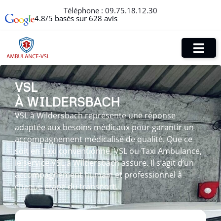
Téléphone :
09.75.18.12.30
4.8/5 basés sur 628 avis
VSL
À WILDERSBACH
VSL à Wildersbach représente une réponse
adaptée aux besoins médicaux pour garantir un
accompagnement médicalisé de qualité. Que ce
soit en Taxi conventionné, VSL ou Taxi Ambulance,
le service VSL à Wildersbach assure. Il s’agit d’un
accompagnement humain et professionnel à
chaque étape du transport.