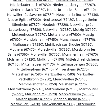
Niederlauterbach (67630)
,
Niederhausbergen (67207)
,
Niederhaslach (67280)
,
Niederbronn-les-Bains (67110)
,
Neuwiller-lès-Saverne (67330)
,
Neuviller-la-Roche (67130)
,
Neuve-Église (67220)
,
Neuhaeusel (67480)
,
Neugartheim-
Ittlenheim (67370)
,
Neubois (67220)
,
Neewiller-près-
Lauterbourg (67630)
,
Natzwiller (67130)
,
Mutzig (67190)
,
Mutzenhouse (67270)
,
Muttersholtz (67600)
,
Mussig
(67600)
,
Mundolsheim (67450)
,
Munchhausen (67470)
,
Mulhausen (67350)
,
Muhlbach-sur-Bruche (67130)
,
Mothern (67470)
,
Morschwiller (67350)
,
Morsbronn-les-
Bains (67360)
,
Monswiller (67700)
,
Mommenheim (67670)
,
Molsheim (67120)
,
Mollkirch (67190)
,
Mittelschaeffolsheim
(67170)
,
Mittelhausen (67170)
,
Mittelhausbergen (67206)
,
Mittelbergheim (67140)
,
Minversheim (67270)
,
Mietesheim (67580)
,
Mertzwiller (67580)
,
Merkwiller-
Pechelbronn (67250)
,
Menchhoffen (67340)
,
Memmelshoffen (67250)
,
Melsheim (67270)
,
Meistratzheim (67210)
,
Matzenheim (67150)
,
Marmoutier
(67440)
,
Marlenheim (67520)
,
Marckolsheim (67390)
,
Maisonsgoutte (67220)
,
Maennolsheim (67700)
,
Mackwiller (67430)
,
Mackenheim (67390)
,
Lutzelhouse