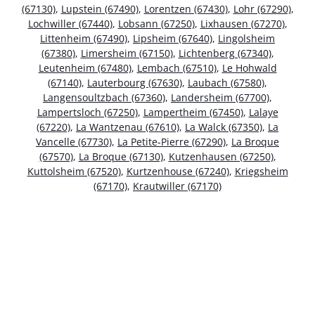
(67130)
,
Lupstein (67490)
,
Lorentzen (67430)
,
Lohr (67290)
,
Lochwiller (67440)
,
Lobsann (67250)
,
Lixhausen (67270)
,
Littenheim (67490)
,
Lipsheim (67640)
,
Lingolsheim
(67380)
,
Limersheim (67150)
,
Lichtenberg (67340)
,
Leutenheim (67480)
,
Lembach (67510)
,
Le Hohwald
(67140)
,
Lauterbourg (67630)
,
Laubach (67580)
,
Langensoultzbach (67360)
,
Landersheim (67700)
,
Lampertsloch (67250)
,
Lampertheim (67450)
,
Lalaye
(67220)
,
La Wantzenau (67610)
,
La Walck (67350)
,
La
Vancelle (67730)
,
La Petite-Pierre (67290)
,
La Broque
(67570)
,
La Broque (67130)
,
Kutzenhausen (67250)
,
Kuttolsheim (67520)
,
Kurtzenhouse (67240)
,
Kriegsheim
(67170)
,
Krautwiller (67170)