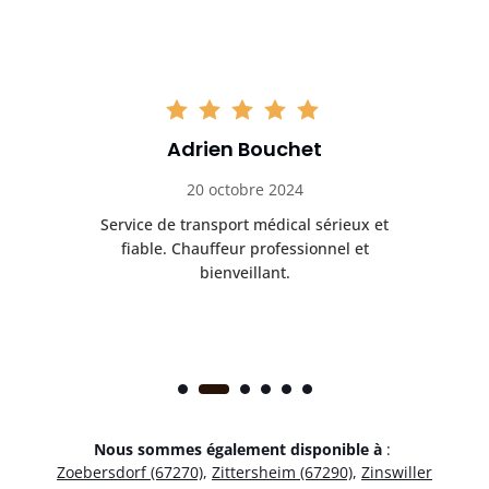
Adrien Bouchet
20 octobre 2024
rès
Service de transport médical sérieux et
Po
ice.
fiable. Chauffeur professionnel et
bienveillant.
Nous sommes également disponible à
:
Zoebersdorf (67270)
,
Zittersheim (67290)
,
Zinswiller