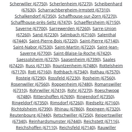
Scherwiller (67750)
,
Scherlenheim (67270)
,
Scheibenhard
(67630)
,
Scharrachbergheim-Irmstett (67310)
,
Schalkendorf (67350)
,
Schaffhouse-sur-Zorn (67270)
,
Schaffhouse-près-Seltz (67470)
,
Schaeffersheim (67150)
,
Saverne (67700)
,
Sarrewerden (67260)
,
Sarre-Union
(67260)
,
Sand (67230)
,
Salmbach (67160)
,
Salenthal
(67440)
,
Saint-Pierre-Bois (67220)
,
Saint-Pierre (67140)
,
Saint-Nabor (67530)
,
Saint-Martin (67220)
,
Saint-Jean-
Saverne (67700)
,
Saint-Blaise-la-Roche (67420)
,
Saessolsheim (67270)
,
Saasenheim (67390)
,
Saales
(67420)
,
Russ (67130)
,
Rountzenheim (67480)
,
Rottelsheim
(67170)
,
Rott (67160)
,
Rothbach (67340)
,
Rothau (67570)
,
Rosteig (67290)
,
Rossfeld (67230)
,
Rosheim (67560)
,
Rosenwiller (67560)
,
Roppenheim (67480)
,
Romanswiller
(67310)
,
Rohrwiller (67410)
,
Rohr (67270)
,
Roeschwoog
(67480)
,
Rittershoffen (67690)
,
Ringendorf (67350)
,
Ringeldorf (67350)
,
Rimsdorf (67260)
,
Riedseltz (67160)
,
Richtolsheim (67390)
,
Rhinau (67860)
,
Rexingen (67320)
,
Reutenbourg (67440)
,
Retschwiller (67250)
,
Reipertswiller
(67340)
,
Reinhardsmunster (67440)
,
Reichstett (67116)
,
Reichshoffen (67110)
,
Reichsfeld (67140)
,
Rauwiller