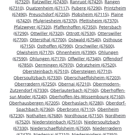
(67320)
,
Ratzwiller (67430)
,
Ranrupt (67420)
,
Rangen
(67310)
,
Quatzenheim (67117)
,
Puberg (67290)
,
Printzheim
(67490)
,
Preuschdorf (67250)
,
Plobsheim (67115)
,
Plaine
(67420)
,
Pfulgriesheim (67370)
,
Pfettisheim (67370)
,
Pfalzweyer (67320)
,
Pfaffenhoffen (67350)
,
Petersbach
(67290)
,
Ottwiller (67320)
,
Ottrott (67530)
,
Otterswiller
(67700)
,
Ottersthal (67700)
,
Ostwald (67540)
,
Osthouse
(67150)
,
Osthoffen (67990)
,
Orschwiller (67600)
,
Olwisheim (67170)
,
Ohnenheim (67390)
,
Ohlungen
(67590)
,
Ohlungen (67170)
,
Offwiller (67340)
,
Offendorf
(67850)
,
Oermingen (67970)
,
Odratzheim (67520)
,
Obersteinbach (67510)
,
Obersteigen (67710)
,
Obersoultzbach (67330)
,
Oberschaeffolsheim (67203)
,
Oberrœdern (67250)
,
Obernai (67210)
,
Obermodern-
Zutzendorf (67330)
,
Oberlauterbach (67160)
,
Oberhoffen-
sur-Moder (67240)
,
Oberhoffen-lès-Wissembourg (67160)
,
Oberhausbergen (67205)
,
Oberhaslach (67280)
,
Oberdorf-
Spachbach (67360)
,
Oberbronn (67110)
,
Obenheim
(67230)
,
Nothalten (67680)
,
Nordhouse (67150)
,
Nordheim
(67520)
,
Niedersteinbach (67510)
,
Niedersoultzbach
(67330)
,
Niederschaeffolsheim (67500)
,
Niederrœdern
(67470)
,
Niedernai (67210)
,
Niedermodern (67350)
,