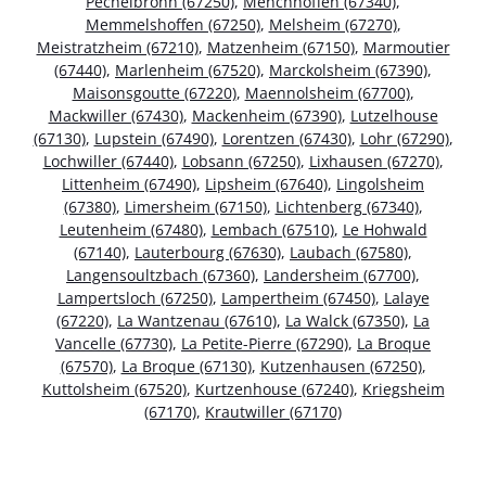
Pechelbronn (67250)
,
Menchhoffen (67340)
,
Memmelshoffen (67250)
,
Melsheim (67270)
,
Meistratzheim (67210)
,
Matzenheim (67150)
,
Marmoutier
(67440)
,
Marlenheim (67520)
,
Marckolsheim (67390)
,
Maisonsgoutte (67220)
,
Maennolsheim (67700)
,
Mackwiller (67430)
,
Mackenheim (67390)
,
Lutzelhouse
(67130)
,
Lupstein (67490)
,
Lorentzen (67430)
,
Lohr (67290)
,
Lochwiller (67440)
,
Lobsann (67250)
,
Lixhausen (67270)
,
Littenheim (67490)
,
Lipsheim (67640)
,
Lingolsheim
(67380)
,
Limersheim (67150)
,
Lichtenberg (67340)
,
Leutenheim (67480)
,
Lembach (67510)
,
Le Hohwald
(67140)
,
Lauterbourg (67630)
,
Laubach (67580)
,
Langensoultzbach (67360)
,
Landersheim (67700)
,
Lampertsloch (67250)
,
Lampertheim (67450)
,
Lalaye
(67220)
,
La Wantzenau (67610)
,
La Walck (67350)
,
La
Vancelle (67730)
,
La Petite-Pierre (67290)
,
La Broque
(67570)
,
La Broque (67130)
,
Kutzenhausen (67250)
,
Kuttolsheim (67520)
,
Kurtzenhouse (67240)
,
Kriegsheim
(67170)
,
Krautwiller (67170)