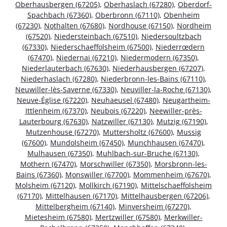
Oberhausbergen (67205)
,
Oberhaslach (67280)
,
Oberdorf-
Spachbach (67360)
,
Oberbronn (67110)
,
Obenheim
(67230)
,
Nothalten (67680)
,
Nordhouse (67150)
,
Nordheim
(67520)
,
Niedersteinbach (67510)
,
Niedersoultzbach
(67330)
,
Niederschaeffolsheim (67500)
,
Niederrœdern
(67470)
,
Niedernai (67210)
,
Niedermodern (67350)
,
Niederlauterbach (67630)
,
Niederhausbergen (67207)
,
Niederhaslach (67280)
,
Niederbronn-les-Bains (67110)
,
Neuwiller-lès-Saverne (67330)
,
Neuviller-la-Roche (67130)
,
Neuve-Église (67220)
,
Neuhaeusel (67480)
,
Neugartheim-
Ittlenheim (67370)
,
Neubois (67220)
,
Neewiller-près-
Lauterbourg (67630)
,
Natzwiller (67130)
,
Mutzig (67190)
,
Mutzenhouse (67270)
,
Muttersholtz (67600)
,
Mussig
(67600)
,
Mundolsheim (67450)
,
Munchhausen (67470)
,
Mulhausen (67350)
,
Muhlbach-sur-Bruche (67130)
,
Mothern (67470)
,
Morschwiller (67350)
,
Morsbronn-les-
Bains (67360)
,
Monswiller (67700)
,
Mommenheim (67670)
,
Molsheim (67120)
,
Mollkirch (67190)
,
Mittelschaeffolsheim
(67170)
,
Mittelhausen (67170)
,
Mittelhausbergen (67206)
,
Mittelbergheim (67140)
,
Minversheim (67270)
,
Mietesheim (67580)
,
Mertzwiller (67580)
,
Merkwiller-