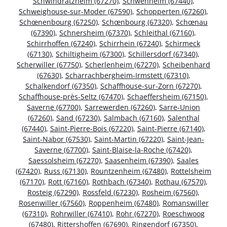
Schwindratzheim (67270)
,
Schwenheim (67440)
,
Schweighouse-sur-Moder (67590)
,
Schopperten (67260)
,
Schœnenbourg (67250)
,
Schœnbourg (67320)
,
Schœnau
(67390)
,
Schnersheim (67370)
,
Schleithal (67160)
,
Schirrhoffen (67240)
,
Schirrhein (67240)
,
Schirmeck
(67130)
,
Schiltigheim (67300)
,
Schillersdorf (67340)
,
Scherwiller (67750)
,
Scherlenheim (67270)
,
Scheibenhard
(67630)
,
Scharrachbergheim-Irmstett (67310)
,
Schalkendorf (67350)
,
Schaffhouse-sur-Zorn (67270)
,
Schaffhouse-près-Seltz (67470)
,
Schaeffersheim (67150)
,
Saverne (67700)
,
Sarrewerden (67260)
,
Sarre-Union
(67260)
,
Sand (67230)
,
Salmbach (67160)
,
Salenthal
(67440)
,
Saint-Pierre-Bois (67220)
,
Saint-Pierre (67140)
,
Saint-Nabor (67530)
,
Saint-Martin (67220)
,
Saint-Jean-
Saverne (67700)
,
Saint-Blaise-la-Roche (67420)
,
Saessolsheim (67270)
,
Saasenheim (67390)
,
Saales
(67420)
,
Russ (67130)
,
Rountzenheim (67480)
,
Rottelsheim
(67170)
,
Rott (67160)
,
Rothbach (67340)
,
Rothau (67570)
,
Rosteig (67290)
,
Rossfeld (67230)
,
Rosheim (67560)
,
Rosenwiller (67560)
,
Roppenheim (67480)
,
Romanswiller
(67310)
,
Rohrwiller (67410)
,
Rohr (67270)
,
Roeschwoog
(67480)
,
Rittershoffen (67690)
,
Ringendorf (67350)
,