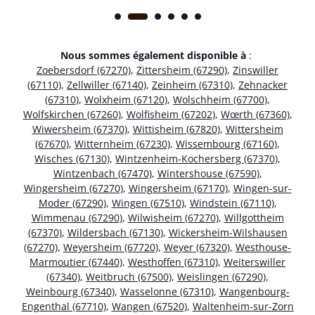
Nous sommes également disponible à
:
Zoebersdorf (67270)
,
Zittersheim (67290)
,
Zinswiller
(67110)
,
Zellwiller (67140)
,
Zeinheim (67310)
,
Zehnacker
(67310)
,
Wolxheim (67120)
,
Wolschheim (67700)
,
Wolfskirchen (67260)
,
Wolfisheim (67202)
,
Wœrth (67360)
,
Wiwersheim (67370)
,
Wittisheim (67820)
,
Wittersheim
(67670)
,
Witternheim (67230)
,
Wissembourg (67160)
,
Wisches (67130)
,
Wintzenheim-Kochersberg (67370)
,
Wintzenbach (67470)
,
Wintershouse (67590)
,
Wingersheim (67270)
,
Wingersheim (67170)
,
Wingen-sur-
Moder (67290)
,
Wingen (67510)
,
Windstein (67110)
,
Wimmenau (67290)
,
Wilwisheim (67270)
,
Willgottheim
(67370)
,
Wildersbach (67130)
,
Wickersheim-Wilshausen
(67270)
,
Weyersheim (67720)
,
Weyer (67320)
,
Westhouse-
Marmoutier (67440)
,
Westhoffen (67310)
,
Weiterswiller
(67340)
,
Weitbruch (67500)
,
Weislingen (67290)
,
Weinbourg (67340)
,
Wasselonne (67310)
,
Wangenbourg-
Engenthal (67710)
,
Wangen (67520)
,
Waltenheim-sur-Zorn