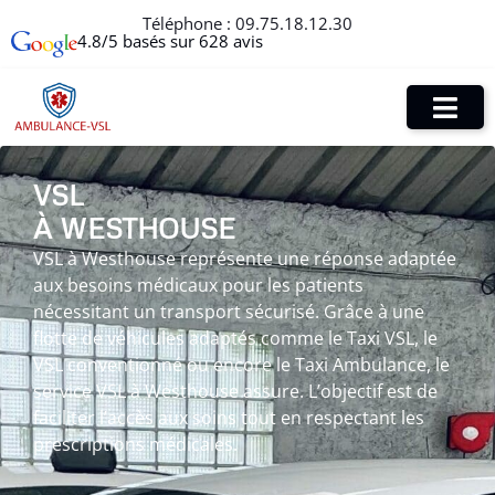
Téléphone :
09.75.18.12.30
4.8/5 basés sur 628 avis
VSL
À WESTHOUSE
VSL à Westhouse représente une réponse adaptée
aux besoins médicaux pour les patients
nécessitant un transport sécurisé. Grâce à une
flotte de véhicules adaptés comme le Taxi VSL, le
VSL conventionné ou encore le Taxi Ambulance, le
service VSL à Westhouse assure. L’objectif est de
faciliter l’accès aux soins tout en respectant les
prescriptions médicales.