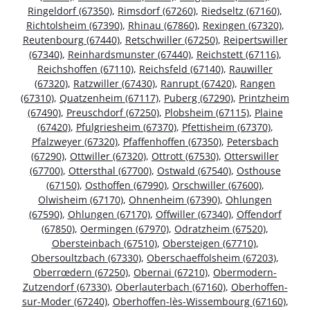
Ringeldorf (67350)
,
Rimsdorf (67260)
,
Riedseltz (67160)
,
Richtolsheim (67390)
,
Rhinau (67860)
,
Rexingen (67320)
,
Reutenbourg (67440)
,
Retschwiller (67250)
,
Reipertswiller
(67340)
,
Reinhardsmunster (67440)
,
Reichstett (67116)
,
Reichshoffen (67110)
,
Reichsfeld (67140)
,
Rauwiller
(67320)
,
Ratzwiller (67430)
,
Ranrupt (67420)
,
Rangen
(67310)
,
Quatzenheim (67117)
,
Puberg (67290)
,
Printzheim
(67490)
,
Preuschdorf (67250)
,
Plobsheim (67115)
,
Plaine
(67420)
,
Pfulgriesheim (67370)
,
Pfettisheim (67370)
,
Pfalzweyer (67320)
,
Pfaffenhoffen (67350)
,
Petersbach
(67290)
,
Ottwiller (67320)
,
Ottrott (67530)
,
Otterswiller
(67700)
,
Ottersthal (67700)
,
Ostwald (67540)
,
Osthouse
(67150)
,
Osthoffen (67990)
,
Orschwiller (67600)
,
Olwisheim (67170)
,
Ohnenheim (67390)
,
Ohlungen
(67590)
,
Ohlungen (67170)
,
Offwiller (67340)
,
Offendorf
(67850)
,
Oermingen (67970)
,
Odratzheim (67520)
,
Obersteinbach (67510)
,
Obersteigen (67710)
,
Obersoultzbach (67330)
,
Oberschaeffolsheim (67203)
,
Oberrœdern (67250)
,
Obernai (67210)
,
Obermodern-
Zutzendorf (67330)
,
Oberlauterbach (67160)
,
Oberhoffen-
sur-Moder (67240)
,
Oberhoffen-lès-Wissembourg (67160)
,