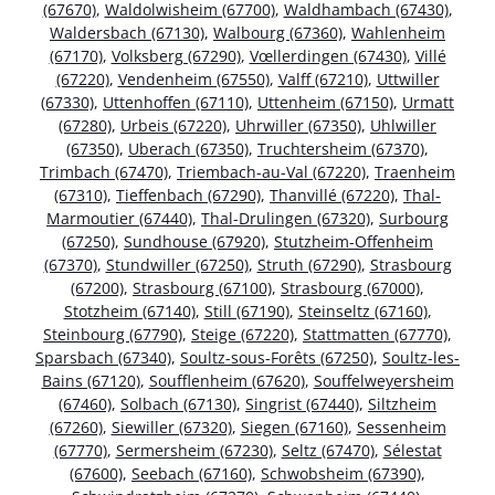
(67670)
,
Waldolwisheim (67700)
,
Waldhambach (67430)
,
Waldersbach (67130)
,
Walbourg (67360)
,
Wahlenheim
(67170)
,
Volksberg (67290)
,
Vœllerdingen (67430)
,
Villé
(67220)
,
Vendenheim (67550)
,
Valff (67210)
,
Uttwiller
(67330)
,
Uttenhoffen (67110)
,
Uttenheim (67150)
,
Urmatt
(67280)
,
Urbeis (67220)
,
Uhrwiller (67350)
,
Uhlwiller
(67350)
,
Uberach (67350)
,
Truchtersheim (67370)
,
Trimbach (67470)
,
Triembach-au-Val (67220)
,
Traenheim
(67310)
,
Tieffenbach (67290)
,
Thanvillé (67220)
,
Thal-
Marmoutier (67440)
,
Thal-Drulingen (67320)
,
Surbourg
(67250)
,
Sundhouse (67920)
,
Stutzheim-Offenheim
(67370)
,
Stundwiller (67250)
,
Struth (67290)
,
Strasbourg
(67200)
,
Strasbourg (67100)
,
Strasbourg (67000)
,
Stotzheim (67140)
,
Still (67190)
,
Steinseltz (67160)
,
Steinbourg (67790)
,
Steige (67220)
,
Stattmatten (67770)
,
Sparsbach (67340)
,
Soultz-sous-Forêts (67250)
,
Soultz-les-
Bains (67120)
,
Soufflenheim (67620)
,
Souffelweyersheim
(67460)
,
Solbach (67130)
,
Singrist (67440)
,
Siltzheim
(67260)
,
Siewiller (67320)
,
Siegen (67160)
,
Sessenheim
(67770)
,
Sermersheim (67230)
,
Seltz (67470)
,
Sélestat
(67600)
,
Seebach (67160)
,
Schwobsheim (67390)
,