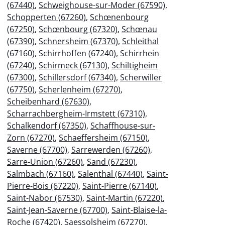
(67440)
,
Schweighouse-sur-Moder (67590)
,
Schopperten (67260)
,
Schœnenbourg
(67250)
,
Schœnbourg (67320)
,
Schœnau
(67390)
,
Schnersheim (67370)
,
Schleithal
(67160)
,
Schirrhoffen (67240)
,
Schirrhein
(67240)
,
Schirmeck (67130)
,
Schiltigheim
(67300)
,
Schillersdorf (67340)
,
Scherwiller
(67750)
,
Scherlenheim (67270)
,
Scheibenhard (67630)
,
Scharrachbergheim-Irmstett (67310)
,
Schalkendorf (67350)
,
Schaffhouse-sur-
Zorn (67270)
,
Schaeffersheim (67150)
,
Saverne (67700)
,
Sarrewerden (67260)
,
Sarre-Union (67260)
,
Sand (67230)
,
Salmbach (67160)
,
Salenthal (67440)
,
Saint-
Pierre-Bois (67220)
,
Saint-Pierre (67140)
,
Saint-Nabor (67530)
,
Saint-Martin (67220)
,
Saint-Jean-Saverne (67700)
,
Saint-Blaise-la-
Roche (67420)
,
Saessolsheim (67270)
,