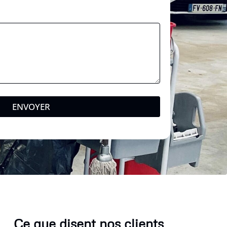
o
d
e
ENVOYER
Ce que disent nos clients