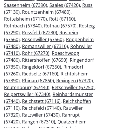
Saasenheim (67390)
,
Saales (67420)
,
Russ
(67130)
,
Rountzenheim (67480)
,
Rottelsheim (67170)
,
Rott (67160)
,
Rothbach (67340)
,
Rothau (67570)
,
Rosteig
(67290)
,
Rossfeld (67230)
,
Rosheim
(67560)
,
Rosenwiller (67560)
,
Roppenheim
(67480)
,
Romanswiller (67310)
,
Rohrwiller
(67410)
,
Rohr (67270)
,
Roeschwoog
(67480)
,
Rittershoffen (67690)
,
Ringendorf
(67350)
,
Ringeldorf (67350)
,
Rimsdorf
(67260)
,
Riedseltz (67160)
,
Richtolsheim
(67390)
,
Rhinau (67860)
,
Rexingen (67320)
,
Reutenbourg (67440)
,
Retschwiller (67250)
,
Reipertswiller (67340)
,
Reinhardsmunster
(67440)
,
Reichstett (67116)
,
Reichshoffen
(67110)
,
Reichsfeld (67140)
,
Rauwiller
(67320)
,
Ratzwiller (67430)
,
Ranrupt
(67420)
,
Rangen (67310)
,
Quatzenheim