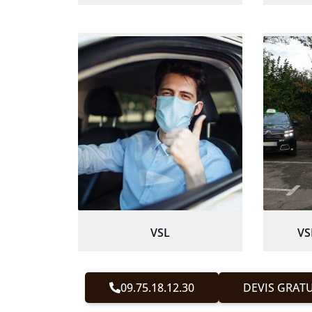
VSL
VS
09.75.18.12.30
DEVIS GRATU