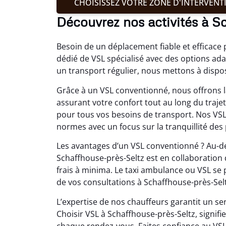
CHOISISSEZ VOTRE ZONE D'INTERVENT
Découvrez nos activités à S
Besoin de un déplacement fiable et efficace
dédié de VSL spécialisé avec des options ada
un transport régulier, nous mettons à dispos
Grâce à un VSL conventionné, nous offrons 
assurant votre confort tout au long du traje
pour tous vos besoins de transport. Nos VSL
normes avec un focus sur la tranquillité des
Les avantages d’un VSL conventionné ? Au-del
Schaffhouse-près-Seltz est en collaboration 
frais à minima. Le taxi ambulance ou VSL se 
de vos consultations à Schaffhouse-près-Selt
L’expertise de nos chauffeurs garantit un se
Choisir VSL à Schaffhouse-près-Seltz, signi
chaque rendez-vous. Faites confiance au VSL