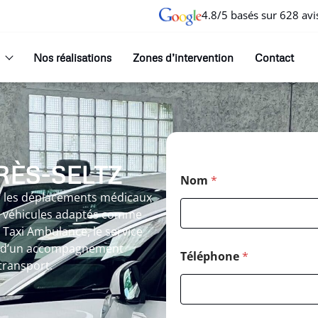
4.8/5 basés sur 628 avi
Nos réalisations
Zones d’intervention
Contact
RÈS-SELTZ
Nom
*
ur les déplacements médicaux
de véhicules adaptés comme
 Taxi Ambulance, le service
git d’un accompagnement
Téléphone
*
transport.