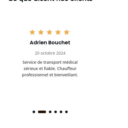
Adrien Bouchet
Maxi
20 octobre 2024
2 nov
Service de transport médical
Ponc
sérieux et fiable. Chauffeur
profess
professionnel et bienveillant.
rendez-
s