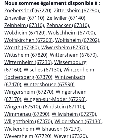
Nous sommes également disponible à
:
Zoebersdorf (67270)
,
Zittersheim (67290)
,
Zinswiller (67110)
,
Zellwiller (67140)
,
Zeinheim (67310)
,
Zehnacker (67310)
,
Wolxheim (67120)
,
Wolschheim (67700)
,
Wolfskirchen (67260)
,
Wolfisheim (67202)
,
Wœrth (67360)
,
Wiwersheim (67370)
,
Wittisheim (67820)
,
Wittersheim (67670)
,
Witternheim (67230)
,
Wissembourg
(67160)
,
Wisches (67130)
,
Wintzenheim-
Kochersberg (67370)
,
Wintzenbach
(67470)
,
Wintershouse (67590)
,
Wingersheim (67270)
,
Wingersheim
(67170)
,
Wingen-sur-Moder (67290)
,
Wingen (67510)
,
Windstein (67110)
,
Wimmenau (67290)
,
Wilwisheim (67270)
,
Willgottheim (67370)
,
Wildersbach (67130)
,
Wickersheim-Wilshausen (67270)
,
Weyersheim (67720)
,
Weyer (67320)
,