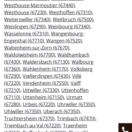
Westhouse-Marmoutier (67440)
,
Westhouse (67230)
,
Westhoffen (67310)
,
Weiterswiller (67340)
,
Weitbruch (67500)
,
Weislingen (67290)
,
Weinbourg (67340)
,
Wasselonne (67310)
,
Wangenbourg-
Engenthal (67710)
,
Wangen (67520)
,
Waltenheim-sur-Zorn (67670)
,
Waldolwisheim (67700)
,
Waldhambach
(67430)
,
Waldersbach (67130)
,
Walbourg
(67360)
,
Wahlenheim (67170)
,
Volksberg
(67290)
,
Vœllerdingen (67430)
,
Villé
(67220)
,
Vendenheim (67550)
,
Valff
(67210)
,
Uttwiller (67330)
,
Uttenhoffen
(67110)
,
Uttenheim (67150)
,
Urmatt
(67280)
,
Urbeis (67220)
,
Uhrwiller (67350)
,
Uhlwiller (67350)
,
Uberach (67350)
,
Truchtersheim (67370)
,
Trimbach (67470)
,
Triembach-au-Val (67220)
,
Traenheim