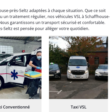
use-près-Seltz adaptées à chaque situation. Que ce soit
u un traitement régulier, nos véhicules VSL à Schaffhouse-
 Nous garantissons un transport sécurisé et confortable.
-Seltz est pensée pour alléger votre quotidien.
ud Deschamps
Jérémy Ferrand
0 janvier 2025
8 septembre 2024
tisfait du transport,
Transport ponctuel et
s’est bien déroulé.
personnel très attentionné.
feur à l’écoute et
Très satisfait du service.
patient.
xi Conventionné
Taxi VSL