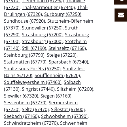
(67310)
,
Tieffenbach (67290)
,
Thanvillé
(67220)
,
Thal-Marmoutier (67440)
,
Thal-
Drulingen (67320)
,
Surbourg (67250)
,
Sundhouse (67920)
,
Stutzheim-Offenheim
(67370)
,
Stundwiller (67250)
,
Struth
(67290)
,
Strasbourg (67200)
,
Strasbourg
(67100)
,
Strasbourg (67000)
,
Stotzheim
(67140)
,
Still (67190)
,
Steinseltz (67160)
,
Steinbourg (67790)
,
Steige (67220)
,
Stattmatten (67770)
,
Sparsbach (67340)
,
Soultz-sous-Forêts (67250)
,
Soultz-les-
Bains (67120)
,
Soufflenheim (67620)
,
Souffelweyersheim (67460)
,
Solbach
(67130)
,
Singrist (67440)
,
Siltzheim (67260)
,
Siewiller (67320)
,
Siegen (67160)
,
Sessenheim (67770)
,
Sermersheim
(67230)
,
Seltz (67470)
,
Sélestat (67600)
,
Seebach (67160)
,
Schwobsheim (67390)
,
Schwindratzheim (67270)
,
Schwenheim