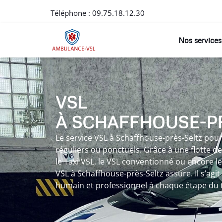
Téléphone :
09.75.18.12.30
Nos services
VSL
À SCHAFFHOUSE-P
Le service VSL à Schaffhouse-près-Seltz po
réguliers ou ponctuels. Grâce à une flotte 
le Taxi VSL, le VSL conventionné ou encore le
VSL à Schaffhouse-près-Seltz assure. Il s’a
humain et professionnel à chaque étape du 