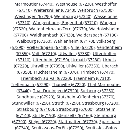
Marmoutier (67440)
,
Westhouse (67230)
,
Westhoffen
(67310)
,
Weiterswiller (67340)
,
Weitbruch (67500)
,
Weislingen (67290)
,
Weinbourg (67340)
,
Wasselonne
(67310)
,
Wangenbourg-Engenthal (67710)
,
Wangen
(67520)
,
Waltenheim-sur-Zorn (67670)
,
Waldolwisheim
(67700)
,
Waldhambach (67430)
,
Waldersbach (67130)
,
Walbourg (67360)
,
Wahlenheim (67170)
,
Volksberg
(67290)
,
Vœllerdingen (67430)
,
Villé (67220)
,
Vendenheim
(67550)
,
Valff (67210)
,
Uttwiller (67330)
,
Uttenhoffen
(67110)
,
Uttenheim (67150)
,
Urmatt (67280)
,
Urbeis
(67220)
,
Uhrwiller (67350)
,
Uhlwiller (67350)
,
Uberach
(67350)
,
Truchtersheim (67370)
,
Trimbach (67470)
,
Triembach-au-Val (67220)
,
Traenheim (67310)
,
Tieffenbach (67290)
,
Thanvillé (67220)
,
Thal-Marmoutier
(67440)
,
Thal-Drulingen (67320)
,
Surbourg (67250)
,
Sundhouse (67920)
,
Stutzheim-Offenheim (67370)
,
Stundwiller (67250)
,
Struth (67290)
,
Strasbourg (67200)
,
Strasbourg (67100)
,
Strasbourg (67000)
,
Stotzheim
(67140)
,
Still (67190)
,
Steinseltz (67160)
,
Steinbourg
(67790)
,
Steige (67220)
,
Stattmatten (67770)
,
Sparsbach
(67340)
,
Soultz-sous-Forêts (67250)
,
Soultz-les-Bains