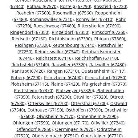
(67340)
,
Rothau (67570)
,
Rosteig (67290)
,
Rossfeld (67230)
,
Rosheim (67560)
,
Rosenwiller (67560)
,
Roppenheim
(67480)
,
Romanswiller (67310)
,
Rohrwiller (67410)
,
Rohr
(67270)
,
Roeschwoog (67480)
,
Rittershoffen (67690)
,
Ringendorf (67350)
,
Ringeldorf (67350)
,
Rimsdorf (67260)
,
Riedseltz (67160)
,
Richtolsheim (67390)
,
Rhinau (67860)
,
Rexingen (67320)
,
Reutenbourg (67440)
,
Retschwiller
(67250)
,
Reipertswiller (67340)
,
Reinhardsmunster
(67440)
,
Reichstett (67116)
,
Reichshoffen (67110)
,
Reichsfeld (67140)
,
Rauwiller (67320)
,
Ratzwiller (67430)
,
Ranrupt (67420)
,
Rangen (67310)
,
Quatzenheim (67117)
,
Puberg (67290)
,
Printzheim (67490)
,
Preuschdorf (67250)
,
Plobsheim (67115)
,
Plaine (67420)
,
Pfulgriesheim (67370)
,
Pfettisheim (67370)
,
Pfalzweyer (67320)
,
Pfaffenhoffen
(67350)
,
Petersbach (67290)
,
Ottwiller (67320)
,
Ottrott
(67530)
,
Otterswiller (67700)
,
Ottersthal (67700)
,
Ostwald
(67540)
,
Osthouse (67150)
,
Osthoffen (67990)
,
Orschwiller
(67600)
,
Olwisheim (67170)
,
Ohnenheim (67390)
,
Ohlungen (67590)
,
Ohlungen (67170)
,
Offwiller (67340)
,
Offendorf (67850)
,
Oermingen (67970)
,
Odratzheim
(67520)
,
Obersteinbach (67510)
,
Obersteigen (67710)
,