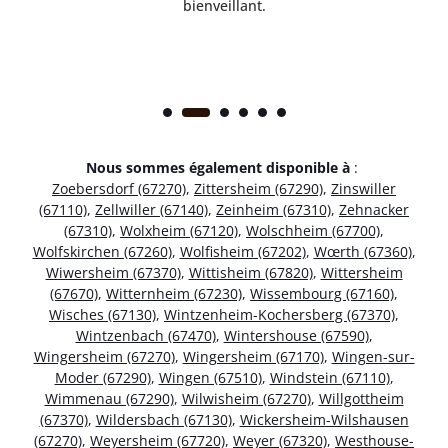
bienveillant.
Nous sommes également disponible à
:
Zoebersdorf (67270)
,
Zittersheim (67290)
,
Zinswiller
(67110)
,
Zellwiller (67140)
,
Zeinheim (67310)
,
Zehnacker
(67310)
,
Wolxheim (67120)
,
Wolschheim (67700)
,
Wolfskirchen (67260)
,
Wolfisheim (67202)
,
Wœrth (67360)
,
Wiwersheim (67370)
,
Wittisheim (67820)
,
Wittersheim
(67670)
,
Witternheim (67230)
,
Wissembourg (67160)
,
Wisches (67130)
,
Wintzenheim-Kochersberg (67370)
,
Wintzenbach (67470)
,
Wintershouse (67590)
,
Wingersheim (67270)
,
Wingersheim (67170)
,
Wingen-sur-
Moder (67290)
,
Wingen (67510)
,
Windstein (67110)
,
Wimmenau (67290)
,
Wilwisheim (67270)
,
Willgottheim
(67370)
,
Wildersbach (67130)
,
Wickersheim-Wilshausen
(67270)
,
Weyersheim (67720)
,
Weyer (67320)
,
Westhouse-