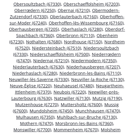
Obersoultzbach (67330)
,
Oberschaeffolsheim (67203)
,
Oberrœdern (67250)
,
Obernai (67210)
,
Obermodern-
Zutzendorf (67330)
,
Oberlauterbach (67160)
,
Oberhoffen-
sur-Moder (67240)
,
Oberhoffen-lès-Wissembourg (67160)
,
Oberhausbergen (67205)
,
Oberhaslach (67280)
,
Oberdorf-
Spachbach (67360)
,
Oberbronn (67110)
,
Obenheim
(67230)
,
Nothalten (67680)
,
Nordhouse (67150)
,
Nordheim
(67520)
,
Niedersteinbach (67510)
,
Niedersoultzbach
(67330)
,
Niederschaeffolsheim (67500)
,
Niederrœdern
(67470)
,
Niedernai (67210)
,
Niedermodern (67350)
,
Niederlauterbach (67630)
,
Niederhausbergen (67207)
,
Niederhaslach (67280)
,
Niederbronn-les-Bains (67110)
,
Neuwiller-lès-Saverne (67330)
,
Neuviller-la-Roche (67130)
,
Neuve-Église (67220)
,
Neuhaeusel (67480)
,
Neugartheim-
Ittlenheim (67370)
,
Neubois (67220)
,
Neewiller-près-
Lauterbourg (67630)
,
Natzwiller (67130)
,
Mutzig (67190)
,
Mutzenhouse (67270)
,
Muttersholtz (67600)
,
Mussig
(67600)
,
Mundolsheim (67450)
,
Munchhausen (67470)
,
Mulhausen (67350)
,
Muhlbach-sur-Bruche (67130)
,
Mothern (67470)
,
Morsbronn-les-Bains (67360)
,
Monswiller (67700)
,
Mommenheim (67670)
,
Molsheim