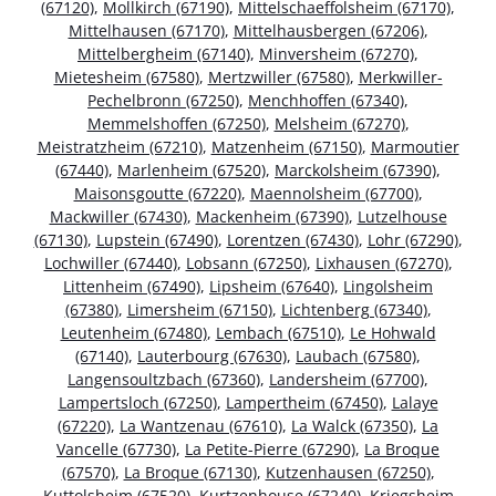
(67120)
,
Mollkirch (67190)
,
Mittelschaeffolsheim (67170)
,
Mittelhausen (67170)
,
Mittelhausbergen (67206)
,
Mittelbergheim (67140)
,
Minversheim (67270)
,
Mietesheim (67580)
,
Mertzwiller (67580)
,
Merkwiller-
Pechelbronn (67250)
,
Menchhoffen (67340)
,
Memmelshoffen (67250)
,
Melsheim (67270)
,
Meistratzheim (67210)
,
Matzenheim (67150)
,
Marmoutier
(67440)
,
Marlenheim (67520)
,
Marckolsheim (67390)
,
Maisonsgoutte (67220)
,
Maennolsheim (67700)
,
Mackwiller (67430)
,
Mackenheim (67390)
,
Lutzelhouse
(67130)
,
Lupstein (67490)
,
Lorentzen (67430)
,
Lohr (67290)
,
Lochwiller (67440)
,
Lobsann (67250)
,
Lixhausen (67270)
,
Littenheim (67490)
,
Lipsheim (67640)
,
Lingolsheim
(67380)
,
Limersheim (67150)
,
Lichtenberg (67340)
,
Leutenheim (67480)
,
Lembach (67510)
,
Le Hohwald
(67140)
,
Lauterbourg (67630)
,
Laubach (67580)
,
Langensoultzbach (67360)
,
Landersheim (67700)
,
Lampertsloch (67250)
,
Lampertheim (67450)
,
Lalaye
(67220)
,
La Wantzenau (67610)
,
La Walck (67350)
,
La
Vancelle (67730)
,
La Petite-Pierre (67290)
,
La Broque
(67570)
,
La Broque (67130)
,
Kutzenhausen (67250)
,
Kuttolsheim (67520)
,
Kurtzenhouse (67240)
,
Kriegsheim