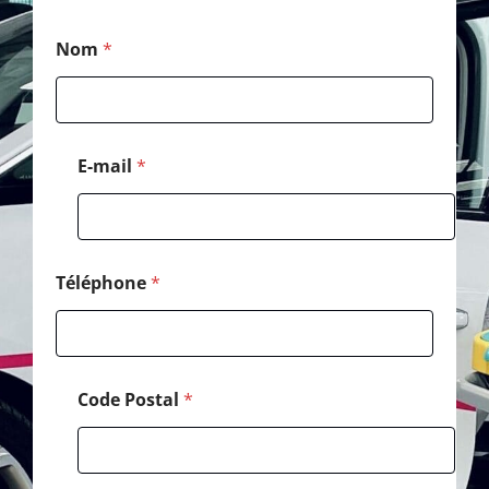
C
Nom
*
o
d
e
*
C
o
E-mail
*
d
e
Téléphone
*
Code Postal
*