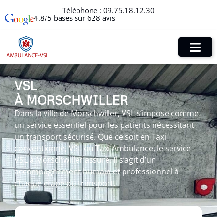
Téléphone :
09.75.18.12.30
4.8/5 basés sur 628 avis
VSL
À MORSCHWILLER
Dans la ville de Morschwiller, VSL s’impose comme
un service essentiel pour les patients nécessitant
un transport sécurisé. Que ce soit en Taxi
conventionné, VSL ou Taxi Ambulance, le service
VSL à Morschwiller assure. Il s’agit d’un
accompagnement humain et professionnel à
chaque étape du transport.