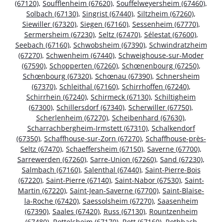
(67120)
,
Soufflenheim (67620)
,
Souffelweyersheim (67460)
,
Solbach (67130)
,
Singrist (67440)
,
Siltzheim (67260)
,
Siewiller (67320)
,
Siegen (67160)
,
Sessenheim (67770)
,
Sermersheim (67230)
,
Seltz (67470)
,
Sélestat (67600)
,
Seebach (67160)
,
Schwobsheim (67390)
,
Schwindratzheim
(67270)
,
Schwenheim (67440)
,
Schweighouse-sur-Moder
(67590)
,
Schopperten (67260)
,
Schœnenbourg (67250)
,
Schœnbourg (67320)
,
Schœnau (67390)
,
Schnersheim
(67370)
,
Schleithal (67160)
,
Schirrhoffen (67240)
,
Schirrhein (67240)
,
Schirmeck (67130)
,
Schiltigheim
(67300)
,
Schillersdorf (67340)
,
Scherwiller (67750)
,
Scherlenheim (67270)
,
Scheibenhard (67630)
,
Scharrachbergheim-Irmstett (67310)
,
Schalkendorf
(67350)
,
Schaffhouse-sur-Zorn (67270)
,
Schaffhouse-près-
Seltz (67470)
,
Schaeffersheim (67150)
,
Saverne (67700)
,
Sarrewerden (67260)
,
Sarre-Union (67260)
,
Sand (67230)
,
Salmbach (67160)
,
Salenthal (67440)
,
Saint-Pierre-Bois
(67220)
,
Saint-Pierre (67140)
,
Saint-Nabor (67530)
,
Saint-
Martin (67220)
,
Saint-Jean-Saverne (67700)
,
Saint-Blaise-
la-Roche (67420)
,
Saessolsheim (67270)
,
Saasenheim
(67390)
,
Saales (67420)
,
Russ (67130)
,
Rountzenheim
(67480)
,
Rottelsheim (67170)
,
Rott (67160)
,
Rothbach