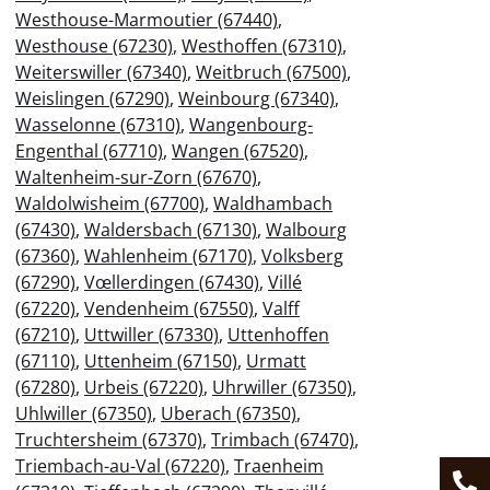
Westhouse-Marmoutier (67440)
,
Westhouse (67230)
,
Westhoffen (67310)
,
Weiterswiller (67340)
,
Weitbruch (67500)
,
Weislingen (67290)
,
Weinbourg (67340)
,
Wasselonne (67310)
,
Wangenbourg-
Engenthal (67710)
,
Wangen (67520)
,
Waltenheim-sur-Zorn (67670)
,
Waldolwisheim (67700)
,
Waldhambach
(67430)
,
Waldersbach (67130)
,
Walbourg
(67360)
,
Wahlenheim (67170)
,
Volksberg
(67290)
,
Vœllerdingen (67430)
,
Villé
(67220)
,
Vendenheim (67550)
,
Valff
(67210)
,
Uttwiller (67330)
,
Uttenhoffen
(67110)
,
Uttenheim (67150)
,
Urmatt
(67280)
,
Urbeis (67220)
,
Uhrwiller (67350)
,
Uhlwiller (67350)
,
Uberach (67350)
,
Truchtersheim (67370)
,
Trimbach (67470)
,
Triembach-au-Val (67220)
,
Traenheim