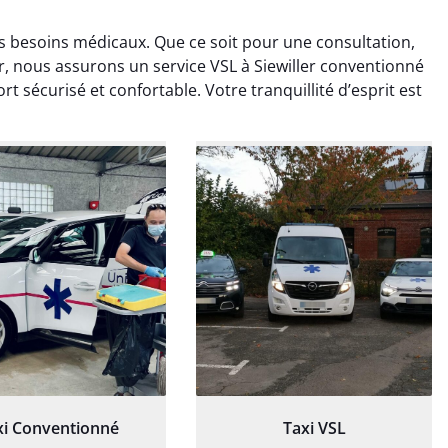
os besoins médicaux. Que ce soit pour une consultation,
r, nous assurons un service VSL à Siewiller conventionné
 sécurisé et confortable. Votre tranquillité d’esprit est
ud Deschamps
Jérémy Ferrand
0 janvier 2025
8 septembre 2024
tisfait du transport,
Transport ponctuel et
s’est bien déroulé.
personnel très attentionné.
feur à l’écoute et
Très satisfait du service.
patient.
xi Conventionné
Taxi VSL