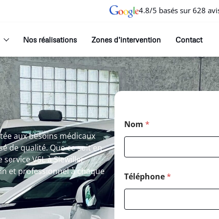
4.8/5 basés sur 628 avi
Nos réalisations
Zones d’intervention
Contact
Nom
*
ptée aux besoins médicaux
 de qualité. Que ce soit en
 service VSL à Siewiller
in et professionnel à chaque
Téléphone
*