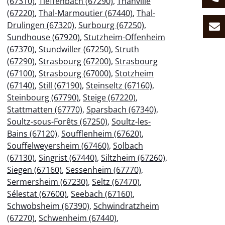
(67310)
,
Tieffenbach (67290)
,
Thanvillé
(67220)
,
Thal-Marmoutier (67440)
,
Thal-
Drulingen (67320)
,
Surbourg (67250)
,
Sundhouse (67920)
,
Stutzheim-Offenheim
(67370)
,
Stundwiller (67250)
,
Struth
(67290)
,
Strasbourg (67200)
,
Strasbourg
(67100)
,
Strasbourg (67000)
,
Stotzheim
(67140)
,
Still (67190)
,
Steinseltz (67160)
,
Steinbourg (67790)
,
Steige (67220)
,
Stattmatten (67770)
,
Sparsbach (67340)
,
Soultz-sous-Forêts (67250)
,
Soultz-les-
Bains (67120)
,
Soufflenheim (67620)
,
Souffelweyersheim (67460)
,
Solbach
(67130)
,
Singrist (67440)
,
Siltzheim (67260)
,
Siegen (67160)
,
Sessenheim (67770)
,
Sermersheim (67230)
,
Seltz (67470)
,
Sélestat (67600)
,
Seebach (67160)
,
Schwobsheim (67390)
,
Schwindratzheim
(67270)
,
Schwenheim (67440)
,