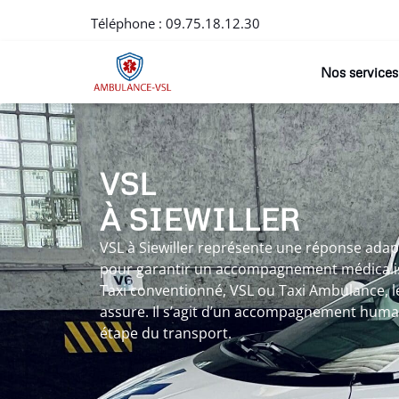
Téléphone :
09.75.18.12.30
Nos services
VSL
À SIEWILLER
VSL à Siewiller représente une réponse ada
pour garantir un accompagnement médicalisé
Taxi conventionné, VSL ou Taxi Ambulance, le
assure. Il s’agit d’un accompagnement huma
étape du transport.