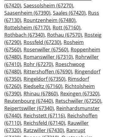
(67420)
,
Saessolsheim (67270)
,
Saasenheim (67390)
,
Saales (67420)
,
Russ
(67130)
,
Rountzenheim (67480)
,
Rottelsheim (67170)
,
Rott (67160)
,
Rothbach (67340)
,
Rothau (67570)
,
Rosteig
(67290)
,
Rossfeld (67230)
,
Rosheim
(67560)
,
Rosenwiller (67560)
,
Roppenheim
(67480)
,
Romanswiller (67310)
,
Rohrwiller
(67410)
,
Rohr (67270)
,
Roeschwoog
(67480)
,
Rittershoffen (67690)
,
Ringendorf
(67350)
,
Ringeldorf (67350)
,
Rimsdorf
(67260)
,
Riedseltz (67160)
,
Richtolsheim
(67390)
,
Rhinau (67860)
,
Rexingen (67320)
,
Reutenbourg (67440)
,
Retschwiller (67250)
,
Reipertswiller (67340)
,
Reinhardsmunster
(67440)
,
Reichstett (67116)
,
Reichshoffen
(67110)
,
Reichsfeld (67140)
,
Rauwiller
(67320)
,
Ratzwiller (67430)
,
Ranrupt