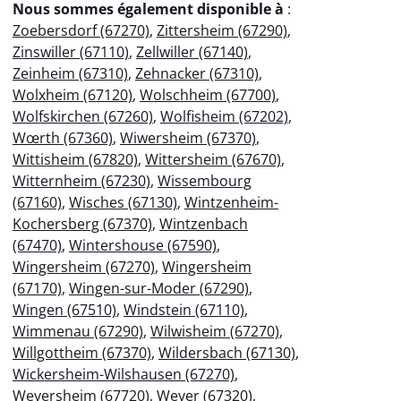
Nous sommes également disponible à
:
Zoebersdorf (67270)
,
Zittersheim (67290)
,
Zinswiller (67110)
,
Zellwiller (67140)
,
Zeinheim (67310)
,
Zehnacker (67310)
,
Wolxheim (67120)
,
Wolschheim (67700)
,
Wolfskirchen (67260)
,
Wolfisheim (67202)
,
Wœrth (67360)
,
Wiwersheim (67370)
,
Wittisheim (67820)
,
Wittersheim (67670)
,
Witternheim (67230)
,
Wissembourg
(67160)
,
Wisches (67130)
,
Wintzenheim-
Kochersberg (67370)
,
Wintzenbach
(67470)
,
Wintershouse (67590)
,
Wingersheim (67270)
,
Wingersheim
(67170)
,
Wingen-sur-Moder (67290)
,
Wingen (67510)
,
Windstein (67110)
,
Wimmenau (67290)
,
Wilwisheim (67270)
,
Willgottheim (67370)
,
Wildersbach (67130)
,
Wickersheim-Wilshausen (67270)
,
Weyersheim (67720)
,
Weyer (67320)
,