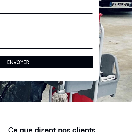
n
e
ENVOYER
Ce que disent nos clients