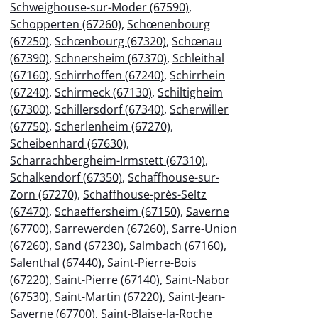
Schweighouse-sur-Moder (67590)
,
Schopperten (67260)
,
Schœnenbourg
(67250)
,
Schœnbourg (67320)
,
Schœnau
(67390)
,
Schnersheim (67370)
,
Schleithal
(67160)
,
Schirrhoffen (67240)
,
Schirrhein
(67240)
,
Schirmeck (67130)
,
Schiltigheim
(67300)
,
Schillersdorf (67340)
,
Scherwiller
(67750)
,
Scherlenheim (67270)
,
Scheibenhard (67630)
,
Scharrachbergheim-Irmstett (67310)
,
Schalkendorf (67350)
,
Schaffhouse-sur-
Zorn (67270)
,
Schaffhouse-près-Seltz
(67470)
,
Schaeffersheim (67150)
,
Saverne
(67700)
,
Sarrewerden (67260)
,
Sarre-Union
(67260)
,
Sand (67230)
,
Salmbach (67160)
,
Salenthal (67440)
,
Saint-Pierre-Bois
(67220)
,
Saint-Pierre (67140)
,
Saint-Nabor
(67530)
,
Saint-Martin (67220)
,
Saint-Jean-
Saverne (67700)
,
Saint-Blaise-la-Roche