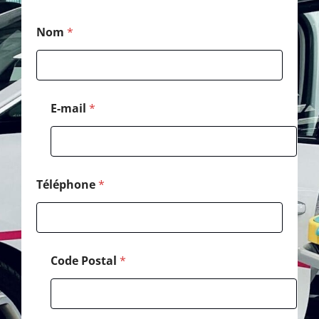
*
Nom
*
E
-
m
a
i
l
E-mail
*
E
-
m
a
i
l
Téléphone
*
Code Postal
*