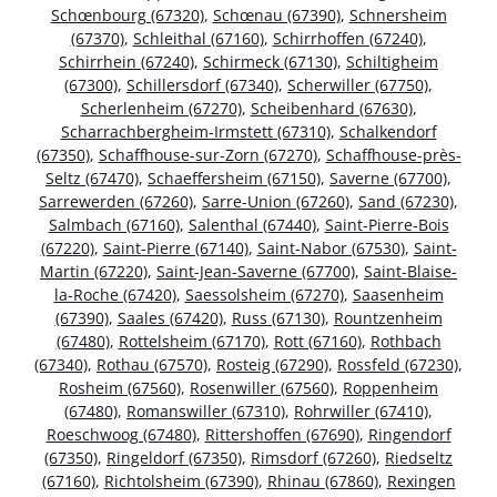
Schœnbourg (67320)
,
Schœnau (67390)
,
Schnersheim
(67370)
,
Schleithal (67160)
,
Schirrhoffen (67240)
,
Schirrhein (67240)
,
Schirmeck (67130)
,
Schiltigheim
(67300)
,
Schillersdorf (67340)
,
Scherwiller (67750)
,
Scherlenheim (67270)
,
Scheibenhard (67630)
,
Scharrachbergheim-Irmstett (67310)
,
Schalkendorf
(67350)
,
Schaffhouse-sur-Zorn (67270)
,
Schaffhouse-près-
Seltz (67470)
,
Schaeffersheim (67150)
,
Saverne (67700)
,
Sarrewerden (67260)
,
Sarre-Union (67260)
,
Sand (67230)
,
Salmbach (67160)
,
Salenthal (67440)
,
Saint-Pierre-Bois
(67220)
,
Saint-Pierre (67140)
,
Saint-Nabor (67530)
,
Saint-
Martin (67220)
,
Saint-Jean-Saverne (67700)
,
Saint-Blaise-
la-Roche (67420)
,
Saessolsheim (67270)
,
Saasenheim
(67390)
,
Saales (67420)
,
Russ (67130)
,
Rountzenheim
(67480)
,
Rottelsheim (67170)
,
Rott (67160)
,
Rothbach
(67340)
,
Rothau (67570)
,
Rosteig (67290)
,
Rossfeld (67230)
,
Rosheim (67560)
,
Rosenwiller (67560)
,
Roppenheim
(67480)
,
Romanswiller (67310)
,
Rohrwiller (67410)
,
Roeschwoog (67480)
,
Rittershoffen (67690)
,
Ringendorf
(67350)
,
Ringeldorf (67350)
,
Rimsdorf (67260)
,
Riedseltz
(67160)
,
Richtolsheim (67390)
,
Rhinau (67860)
,
Rexingen