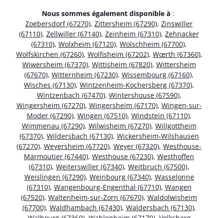
Nous sommes également disponible à
:
Zoebersdorf (67270)
,
Zittersheim (67290)
,
Zinswiller
(67110)
,
Zellwiller (67140)
,
Zeinheim (67310)
,
Zehnacker
(67310)
,
Wolxheim (67120)
,
Wolschheim (67700)
,
Wolfskirchen (67260)
,
Wolfisheim (67202)
,
Wœrth (67360)
,
Wiwersheim (67370)
,
Wittisheim (67820)
,
Wittersheim
(67670)
,
Witternheim (67230)
,
Wissembourg (67160)
,
Wisches (67130)
,
Wintzenheim-Kochersberg (67370)
,
Wintzenbach (67470)
,
Wintershouse (67590)
,
Wingersheim (67270)
,
Wingersheim (67170)
,
Wingen-sur-
Moder (67290)
,
Wingen (67510)
,
Windstein (67110)
,
Wimmenau (67290)
,
Wilwisheim (67270)
,
Willgottheim
(67370)
,
Wildersbach (67130)
,
Wickersheim-Wilshausen
(67270)
,
Weyersheim (67720)
,
Weyer (67320)
,
Westhouse-
Marmoutier (67440)
,
Westhouse (67230)
,
Westhoffen
(67310)
,
Weiterswiller (67340)
,
Weitbruch (67500)
,
Weislingen (67290)
,
Weinbourg (67340)
,
Wasselonne
(67310)
,
Wangenbourg-Engenthal (67710)
,
Wangen
(67520)
,
Waltenheim-sur-Zorn (67670)
,
Waldolwisheim
(67700)
,
Waldhambach (67430)
,
Waldersbach (67130)
,
Walbourg (67360)
,
Wahlenheim (67170)
,
Volksberg