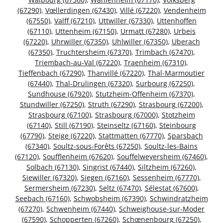
(67290)
,
Vœllerdingen (67430)
,
Villé (67220)
,
Vendenheim
(67550)
,
Valff (67210)
,
Uttwiller (67330)
,
Uttenhoffen
(67110)
,
Uttenheim (67150)
,
Urmatt (67280)
,
Urbeis
(67220)
,
Uhrwiller (67350)
,
Uhlwiller (67350)
,
Uberach
(67350)
,
Truchtersheim (67370)
,
Trimbach (67470)
,
Triembach-au-Val (67220)
,
Traenheim (67310)
,
Tieffenbach (67290)
,
Thanvillé (67220)
,
Thal-Marmoutier
(67440)
,
Thal-Drulingen (67320)
,
Surbourg (67250)
,
Sundhouse (67920)
,
Stutzheim-Offenheim (67370)
,
Stundwiller (67250)
,
Struth (67290)
,
Strasbourg (67200)
,
Strasbourg (67100)
,
Strasbourg (67000)
,
Stotzheim
(67140)
,
Still (67190)
,
Steinseltz (67160)
,
Steinbourg
(67790)
,
Steige (67220)
,
Stattmatten (67770)
,
Sparsbach
(67340)
,
Soultz-sous-Forêts (67250)
,
Soultz-les-Bains
(67120)
,
Soufflenheim (67620)
,
Souffelweyersheim (67460)
,
Solbach (67130)
,
Singrist (67440)
,
Siltzheim (67260)
,
Siewiller (67320)
,
Siegen (67160)
,
Sessenheim (67770)
,
Sermersheim (67230)
,
Seltz (67470)
,
Sélestat (67600)
,
Seebach (67160)
,
Schwobsheim (67390)
,
Schwindratzheim
(67270)
,
Schwenheim (67440)
,
Schweighouse-sur-Moder
(67590)
,
Schopperten (67260)
,
Schœnenbourg (67250)
,