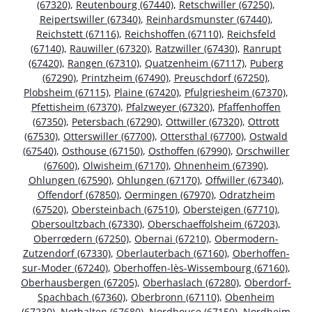
(67320)
,
Reutenbourg (67440)
,
Retschwiller (67250)
,
Reipertswiller (67340)
,
Reinhardsmunster (67440)
,
Reichstett (67116)
,
Reichshoffen (67110)
,
Reichsfeld
(67140)
,
Rauwiller (67320)
,
Ratzwiller (67430)
,
Ranrupt
(67420)
,
Rangen (67310)
,
Quatzenheim (67117)
,
Puberg
(67290)
,
Printzheim (67490)
,
Preuschdorf (67250)
,
Plobsheim (67115)
,
Plaine (67420)
,
Pfulgriesheim (67370)
,
Pfettisheim (67370)
,
Pfalzweyer (67320)
,
Pfaffenhoffen
(67350)
,
Petersbach (67290)
,
Ottwiller (67320)
,
Ottrott
(67530)
,
Otterswiller (67700)
,
Ottersthal (67700)
,
Ostwald
(67540)
,
Osthouse (67150)
,
Osthoffen (67990)
,
Orschwiller
(67600)
,
Olwisheim (67170)
,
Ohnenheim (67390)
,
Ohlungen (67590)
,
Ohlungen (67170)
,
Offwiller (67340)
,
Offendorf (67850)
,
Oermingen (67970)
,
Odratzheim
(67520)
,
Obersteinbach (67510)
,
Obersteigen (67710)
,
Obersoultzbach (67330)
,
Oberschaeffolsheim (67203)
,
Oberrœdern (67250)
,
Obernai (67210)
,
Obermodern-
Zutzendorf (67330)
,
Oberlauterbach (67160)
,
Oberhoffen-
sur-Moder (67240)
,
Oberhoffen-lès-Wissembourg (67160)
,
Oberhausbergen (67205)
,
Oberhaslach (67280)
,
Oberdorf-
Spachbach (67360)
,
Oberbronn (67110)
,
Obenheim
(67230)
,
Nothalten (67680)
,
Nordhouse (67150)
,
Nordheim