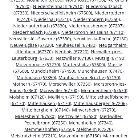
(67520)
,
Niedersteinbach (67510)
,
Niedersoultzbach
(67330)
,
Niederschaeffolsheim (67500)
,
Niederrœdern
(67470)
,
Niedernai (67210)
,
Niedermodern (67350)
,
Niederlauterbach (67630)
,
Niederhausbergen (67207)
,
Niederhaslach (67280)
,
Niederbronn-les-Bains (67110)
,
Neuwiller-lès-Saverne (67330)
,
Neuviller-la-Roche (67130)
,
Neuve-Église (67220)
,
Neuhaeusel (67480)
,
Neugartheim-
Ittlenheim (67370)
,
Neubois (67220)
,
Neewiller-près-
Lauterbourg (67630)
,
Natzwiller (67130)
,
Mutzig (67190)
,
Mutzenhouse (67270)
,
Muttersholtz (67600)
,
Mussig
(67600)
,
Mundolsheim (67450)
,
Munchhausen (67470)
,
Mulhausen (67350)
,
Muhlbach-sur-Bruche (67130)
,
Mothern (67470)
,
Morschwiller (67350)
,
Morsbronn-les-
Bains (67360)
,
Monswiller (67700)
,
Mommenheim (67670)
,
Molsheim (67120)
,
Mollkirch (67190)
,
Mittelschaeffolsheim
(67170)
,
Mittelhausen (67170)
,
Mittelhausbergen (67206)
,
Mittelbergheim (67140)
,
Minversheim (67270)
,
Mietesheim (67580)
,
Mertzwiller (67580)
,
Merkwiller-
Pechelbronn (67250)
,
Menchhoffen (67340)
,
Memmelshoffen (67250)
,
Melsheim (67270)
,
Meistratzheim (67210)
,
Matzenheim (67150)
,
Marmoutier