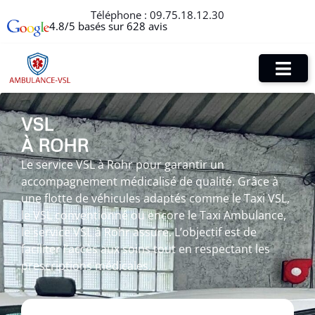
Téléphone :
09.75.18.12.30
4.8/5 basés sur 628 avis
VSL
À ROHR
Le service VSL à Rohr pour garantir un
accompagnement médicalisé de qualité. Grâce à
une flotte de véhicules adaptés comme le Taxi VSL,
le VSL conventionné ou encore le Taxi Ambulance,
le service VSL à Rohr assure. L’objectif est de
faciliter l’accès aux soins tout en respectant les
prescriptions médicales.