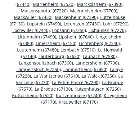
(67440)
,
Marlenheim (67520)
,
Marckolsheim (67390)
,
Maisonsgoutte (67220)
,
Maennolsheim (67700)
,
Mackwiller (67430)
,
Mackenheim (67390)
,
Lutzelhouse
(67130)
,
Lupstein (67490)
,
Lorentzen (67430)
,
Lohr (67290)
,
Lochwiller (67440)
,
Lobsann (67250)
,
Lixhausen (67270)
,
Littenheim (67490)
,
Lipsheim (67640)
,
Lingolsheim
(67380)
,
Limersheim (67150)
,
Lichtenberg (67340)
,
Leutenheim (67480)
,
Lembach (67510)
,
Le Hohwald
(67140)
,
Lauterbourg (67630)
,
Laubach (67580)
,
Langensoultzbach (67360)
,
Landersheim (67700)
,
Lampertsloch (67250)
,
Lampertheim (67450)
,
Lalaye
(67220)
,
La Wantzenau (67610)
,
La Walck (67350)
,
La
Vancelle (67730)
,
La Petite-Pierre (67290)
,
La Broque
(67570)
,
La Broque (67130)
,
Kutzenhausen (67250)
,
Kuttolsheim (67520)
,
Kurtzenhouse (67240)
,
Kriegsheim
(67170)
,
Krautwiller (67170)