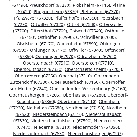
(67490)
,
Preuschdorf (67250)
,
Plobsheim (67115)
,
Plaine
(67420)
,
Pfulgriesheim (67370)
,
Pfettisheim (67370)
,
Pfalzweyer (67320)
,
Pfaffenhoffen (67350)
,
Petersbach
(67290)
,
Ottwiller (67320)
,
Ottrott (67530)
,
Otterswiller
(67700)
,
Ottersthal (67700)
,
Ostwald (67540)
,
Osthouse
(67150)
,
Osthoffen (67990)
,
Orschwiller (67600)
,
Olwisheim (67170)
,
Ohnenheim (67390)
,
Ohlungen
(67590)
,
Ohlungen (67170)
,
Offwiller (67340)
,
Offendorf
(67850)
,
Oermingen (67970)
,
Odratzheim (67520)
,
Obersteinbach (67510)
,
Obersteigen (67710)
,
Obersoultzbach (67330)
,
Oberschaeffolsheim (67203)
,
Oberrœdern (67250)
,
Obernai (67210)
,
Obermodern-
Zutzendorf (67330)
,
Oberlauterbach (67160)
,
Oberhoffen-
sur-Moder (67240)
,
Oberhoffen-lès-Wissembourg (67160)
,
Oberhausbergen (67205)
,
Oberhaslach (67280)
,
Oberdorf-
Spachbach (67360)
,
Oberbronn (67110)
,
Obenheim
(67230)
,
Nothalten (67680)
,
Nordhouse (67150)
,
Nordheim
(67520)
,
Niedersteinbach (67510)
,
Niedersoultzbach
(67330)
,
Niederschaeffolsheim (67500)
,
Niederrœdern
(67470)
,
Niedernai (67210)
,
Niedermodern (67350)
,
Niederlauterbach (67630)
,
Niederhausbergen (67207)
,