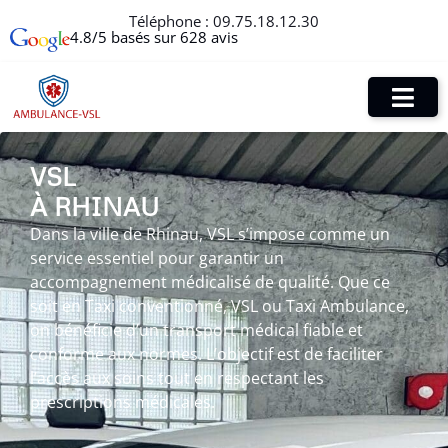
Téléphone :
09.75.18.12.30
4.8/5 basés sur 628 avis
VSL
À RHINAU
Dans la ville de Rhinau, VSL s’impose comme un
service essentiel pour garantir un
accompagnement médicalisé de qualité. Que ce
soit en Taxi conventionné, VSL ou Taxi Ambulance,
on bénéficie d’un transport médical fiable et
conforme aux normes. L’objectif est de faciliter
l’accès aux soins tout en respectant les
prescriptions médicales.