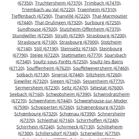
(67350)
,
Truchtersheim (67370)
,
Trimbach (67470)
,
Triembach-au-Val (67220)
,
Traenheim (67310)
,
Tieffenbach (67290)
,
Thanvillé (67220)
,
Thal-Marmoutier
(67440)
,
Thal-Drulingen (67320)
,
Surbourg (67250)
,
Sundhouse (67920)
,
Stutzheim-Offenheim (67370)
,
Stundwiller (67250)
,
Struth (67290)
,
Strasbourg (67200)
,
Strasbourg (67100)
,
Strasbourg (67000)
,
Stotzheim
(67140)
,
Still (67190)
,
Steinseltz (67160)
,
Steinbourg
(67790)
,
Steige (67220)
,
Stattmatten (67770)
,
Sparsbach
(67340)
,
Soultz-sous-Forêts (67250)
,
Soultz-les-Bains
(67120)
,
Soufflenheim (67620)
,
Souffelweyersheim (67460)
,
Solbach (67130)
,
Singrist (67440)
,
Siltzheim (67260)
,
Siewiller (67320)
,
Siegen (67160)
,
Sessenheim (67770)
,
Sermersheim (67230)
,
Seltz (67470)
,
Sélestat (67600)
,
Seebach (67160)
,
Schwobsheim (67390)
,
Schwindratzheim
(67270)
,
Schwenheim (67440)
,
Schweighouse-sur-Moder
(67590)
,
Schopperten (67260)
,
Schœnenbourg (67250)
,
Schœnbourg (67320)
,
Schœnau (67390)
,
Schnersheim
(67370)
,
Schleithal (67160)
,
Schirrhoffen (67240)
,
Schirrhein (67240)
,
Schirmeck (67130)
,
Schiltigheim
(67300)
,
Schillersdorf (67340)
,
Scherwiller (67750)
,