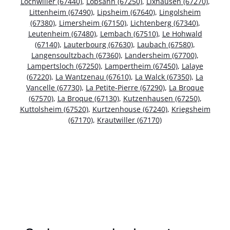
Lochwiller (67440)
,
Lobsann (67250)
,
Lixhausen (67270)
,
Littenheim (67490)
,
Lipsheim (67640)
,
Lingolsheim
(67380)
,
Limersheim (67150)
,
Lichtenberg (67340)
,
Leutenheim (67480)
,
Lembach (67510)
,
Le Hohwald
(67140)
,
Lauterbourg (67630)
,
Laubach (67580)
,
Langensoultzbach (67360)
,
Landersheim (67700)
,
Lampertsloch (67250)
,
Lampertheim (67450)
,
Lalaye
(67220)
,
La Wantzenau (67610)
,
La Walck (67350)
,
La
Vancelle (67730)
,
La Petite-Pierre (67290)
,
La Broque
(67570)
,
La Broque (67130)
,
Kutzenhausen (67250)
,
Kuttolsheim (67520)
,
Kurtzenhouse (67240)
,
Kriegsheim
(67170)
,
Krautwiller (67170)