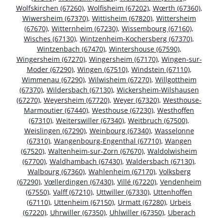
Wolfskirchen (67260)
,
Wolfisheim (67202)
,
Wœrth (67360)
,
Wiwersheim (67370)
,
Wittisheim (67820)
,
Wittersheim
(67670)
,
Witternheim (67230)
,
Wissembourg (67160)
,
Wisches (67130)
,
Wintzenheim-Kochersberg (67370)
,
Wintzenbach (67470)
,
Wintershouse (67590)
,
Wingersheim (67270)
,
Wingersheim (67170)
,
Wingen-sur-
Moder (67290)
,
Wingen (67510)
,
Windstein (67110)
,
Wimmenau (67290)
,
Wilwisheim (67270)
,
Willgottheim
(67370)
,
Wildersbach (67130)
,
Wickersheim-Wilshausen
(67270)
,
Weyersheim (67720)
,
Weyer (67320)
,
Westhouse-
Marmoutier (67440)
,
Westhouse (67230)
,
Westhoffen
(67310)
,
Weiterswiller (67340)
,
Weitbruch (67500)
,
Weislingen (67290)
,
Weinbourg (67340)
,
Wasselonne
(67310)
,
Wangenbourg-Engenthal (67710)
,
Wangen
(67520)
,
Waltenheim-sur-Zorn (67670)
,
Waldolwisheim
(67700)
,
Waldhambach (67430)
,
Waldersbach (67130)
,
Walbourg (67360)
,
Wahlenheim (67170)
,
Volksberg
(67290)
,
Vœllerdingen (67430)
,
Villé (67220)
,
Vendenheim
(67550)
,
Valff (67210)
,
Uttwiller (67330)
,
Uttenhoffen
(67110)
,
Uttenheim (67150)
,
Urmatt (67280)
,
Urbeis
(67220)
,
Uhrwiller (67350)
,
Uhlwiller (67350)
,
Uberach