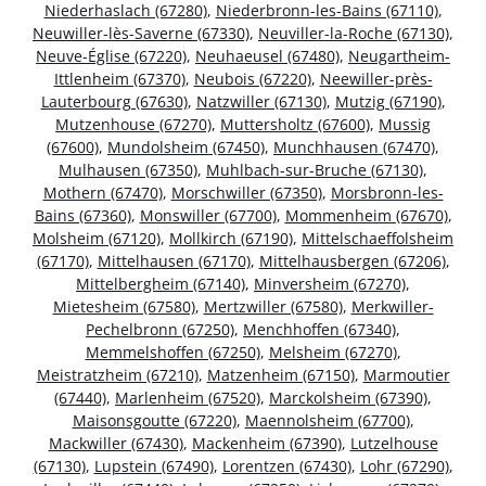
Niederhaslach (67280)
,
Niederbronn-les-Bains (67110)
,
Neuwiller-lès-Saverne (67330)
,
Neuviller-la-Roche (67130)
,
Neuve-Église (67220)
,
Neuhaeusel (67480)
,
Neugartheim-
Ittlenheim (67370)
,
Neubois (67220)
,
Neewiller-près-
Lauterbourg (67630)
,
Natzwiller (67130)
,
Mutzig (67190)
,
Mutzenhouse (67270)
,
Muttersholtz (67600)
,
Mussig
(67600)
,
Mundolsheim (67450)
,
Munchhausen (67470)
,
Mulhausen (67350)
,
Muhlbach-sur-Bruche (67130)
,
Mothern (67470)
,
Morschwiller (67350)
,
Morsbronn-les-
Bains (67360)
,
Monswiller (67700)
,
Mommenheim (67670)
,
Molsheim (67120)
,
Mollkirch (67190)
,
Mittelschaeffolsheim
(67170)
,
Mittelhausen (67170)
,
Mittelhausbergen (67206)
,
Mittelbergheim (67140)
,
Minversheim (67270)
,
Mietesheim (67580)
,
Mertzwiller (67580)
,
Merkwiller-
Pechelbronn (67250)
,
Menchhoffen (67340)
,
Memmelshoffen (67250)
,
Melsheim (67270)
,
Meistratzheim (67210)
,
Matzenheim (67150)
,
Marmoutier
(67440)
,
Marlenheim (67520)
,
Marckolsheim (67390)
,
Maisonsgoutte (67220)
,
Maennolsheim (67700)
,
Mackwiller (67430)
,
Mackenheim (67390)
,
Lutzelhouse
(67130)
,
Lupstein (67490)
,
Lorentzen (67430)
,
Lohr (67290)
,