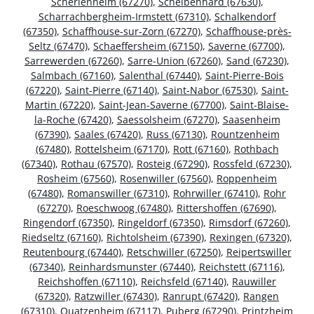
Scherlenheim (67270)
,
Scheibenhard (67630)
,
Scharrachbergheim-Irmstett (67310)
,
Schalkendorf
(67350)
,
Schaffhouse-sur-Zorn (67270)
,
Schaffhouse-près-
Seltz (67470)
,
Schaeffersheim (67150)
,
Saverne (67700)
,
Sarrewerden (67260)
,
Sarre-Union (67260)
,
Sand (67230)
,
Salmbach (67160)
,
Salenthal (67440)
,
Saint-Pierre-Bois
(67220)
,
Saint-Pierre (67140)
,
Saint-Nabor (67530)
,
Saint-
Martin (67220)
,
Saint-Jean-Saverne (67700)
,
Saint-Blaise-
la-Roche (67420)
,
Saessolsheim (67270)
,
Saasenheim
(67390)
,
Saales (67420)
,
Russ (67130)
,
Rountzenheim
(67480)
,
Rottelsheim (67170)
,
Rott (67160)
,
Rothbach
(67340)
,
Rothau (67570)
,
Rosteig (67290)
,
Rossfeld (67230)
,
Rosheim (67560)
,
Rosenwiller (67560)
,
Roppenheim
(67480)
,
Romanswiller (67310)
,
Rohrwiller (67410)
,
Rohr
(67270)
,
Roeschwoog (67480)
,
Rittershoffen (67690)
,
Ringendorf (67350)
,
Ringeldorf (67350)
,
Rimsdorf (67260)
,
Riedseltz (67160)
,
Richtolsheim (67390)
,
Rexingen (67320)
,
Reutenbourg (67440)
,
Retschwiller (67250)
,
Reipertswiller
(67340)
,
Reinhardsmunster (67440)
,
Reichstett (67116)
,
Reichshoffen (67110)
,
Reichsfeld (67140)
,
Rauwiller
(67320)
,
Ratzwiller (67430)
,
Ranrupt (67420)
,
Rangen
(67310)
,
Quatzenheim (67117)
,
Puberg (67290)
,
Printzheim