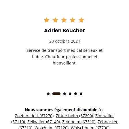
Adrien Bouchet
20 octobre 2024
rès
Service de transport médical sérieux et
Po
ice.
fiable. Chauffeur professionnel et
bienveillant.
Nous sommes également disponible à
:
Zoebersdorf (67270)
,
Zittersheim (67290)
,
Zinswiller
(67110)
,
Zellwiller (67140)
,
Zeinheim (67310)
,
Zehnacker
(67310)
,
Wolxheim (67120)
,
Wolschheim (67700)
,