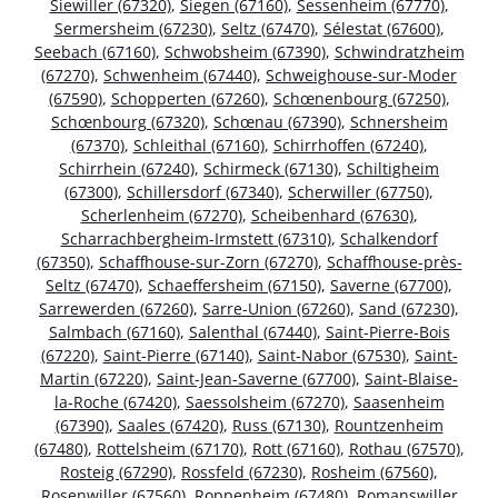
Siewiller (67320)
,
Siegen (67160)
,
Sessenheim (67770)
,
Sermersheim (67230)
,
Seltz (67470)
,
Sélestat (67600)
,
Seebach (67160)
,
Schwobsheim (67390)
,
Schwindratzheim
(67270)
,
Schwenheim (67440)
,
Schweighouse-sur-Moder
(67590)
,
Schopperten (67260)
,
Schœnenbourg (67250)
,
Schœnbourg (67320)
,
Schœnau (67390)
,
Schnersheim
(67370)
,
Schleithal (67160)
,
Schirrhoffen (67240)
,
Schirrhein (67240)
,
Schirmeck (67130)
,
Schiltigheim
(67300)
,
Schillersdorf (67340)
,
Scherwiller (67750)
,
Scherlenheim (67270)
,
Scheibenhard (67630)
,
Scharrachbergheim-Irmstett (67310)
,
Schalkendorf
(67350)
,
Schaffhouse-sur-Zorn (67270)
,
Schaffhouse-près-
Seltz (67470)
,
Schaeffersheim (67150)
,
Saverne (67700)
,
Sarrewerden (67260)
,
Sarre-Union (67260)
,
Sand (67230)
,
Salmbach (67160)
,
Salenthal (67440)
,
Saint-Pierre-Bois
(67220)
,
Saint-Pierre (67140)
,
Saint-Nabor (67530)
,
Saint-
Martin (67220)
,
Saint-Jean-Saverne (67700)
,
Saint-Blaise-
la-Roche (67420)
,
Saessolsheim (67270)
,
Saasenheim
(67390)
,
Saales (67420)
,
Russ (67130)
,
Rountzenheim
(67480)
,
Rottelsheim (67170)
,
Rott (67160)
,
Rothau (67570)
,
Rosteig (67290)
,
Rossfeld (67230)
,
Rosheim (67560)
,
Rosenwiller (67560)
,
Roppenheim (67480)
,
Romanswiller