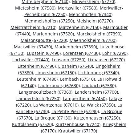
Mittelbergheim (67140)
,
Minversheim (67270)
,
Mietesheim (67580)
,
Mertzwiller (67580)
,
Merkwiller-
Pechelbronn (67250)
,
Menchhoffen (67340)
,
Memmelshoffen (67250)
,
Melsheim (67270)
,
Meistratzheim (67210)
,
Matzenheim (67150)
,
Marmoutier
(67440)
,
Marlenheim (67520)
,
Marckolsheim (67390)
,
Maisonsgoutte (67220)
,
Maennolsheim (67700)
,
Mackwiller (67430)
,
Mackenheim (67390)
,
Lutzelhouse
(67130)
,
Lupstein (67490)
,
Lorentzen (67430)
,
Lohr (67290)
,
Lochwiller (67440)
,
Lobsann (67250)
,
Lixhausen (67270)
,
Littenheim (67490)
,
Lipsheim (67640)
,
Lingolsheim
(67380)
,
Limersheim (67150)
,
Lichtenberg (67340)
,
Leutenheim (67480)
,
Lembach (67510)
,
Le Hohwald
(67140)
,
Lauterbourg (67630)
,
Laubach (67580)
,
Langensoultzbach (67360)
,
Landersheim (67700)
,
Lampertsloch (67250)
,
Lampertheim (67450)
,
Lalaye
(67220)
,
La Wantzenau (67610)
,
La Walck (67350)
,
La
Vancelle (67730)
,
La Petite-Pierre (67290)
,
La Broque
(67570)
,
La Broque (67130)
,
Kutzenhausen (67250)
,
Kuttolsheim (67520)
,
Kurtzenhouse (67240)
,
Kriegsheim
(67170)
,
Krautwiller (67170)