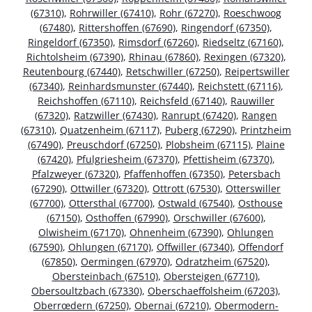
(67310)
,
Rohrwiller (67410)
,
Rohr (67270)
,
Roeschwoog
(67480)
,
Rittershoffen (67690)
,
Ringendorf (67350)
,
Ringeldorf (67350)
,
Rimsdorf (67260)
,
Riedseltz (67160)
,
Richtolsheim (67390)
,
Rhinau (67860)
,
Rexingen (67320)
,
Reutenbourg (67440)
,
Retschwiller (67250)
,
Reipertswiller
(67340)
,
Reinhardsmunster (67440)
,
Reichstett (67116)
,
Reichshoffen (67110)
,
Reichsfeld (67140)
,
Rauwiller
(67320)
,
Ratzwiller (67430)
,
Ranrupt (67420)
,
Rangen
(67310)
,
Quatzenheim (67117)
,
Puberg (67290)
,
Printzheim
(67490)
,
Preuschdorf (67250)
,
Plobsheim (67115)
,
Plaine
(67420)
,
Pfulgriesheim (67370)
,
Pfettisheim (67370)
,
Pfalzweyer (67320)
,
Pfaffenhoffen (67350)
,
Petersbach
(67290)
,
Ottwiller (67320)
,
Ottrott (67530)
,
Otterswiller
(67700)
,
Ottersthal (67700)
,
Ostwald (67540)
,
Osthouse
(67150)
,
Osthoffen (67990)
,
Orschwiller (67600)
,
Olwisheim (67170)
,
Ohnenheim (67390)
,
Ohlungen
(67590)
,
Ohlungen (67170)
,
Offwiller (67340)
,
Offendorf
(67850)
,
Oermingen (67970)
,
Odratzheim (67520)
,
Obersteinbach (67510)
,
Obersteigen (67710)
,
Obersoultzbach (67330)
,
Oberschaeffolsheim (67203)
,
Oberrœdern (67250)
,
Obernai (67210)
,
Obermodern-