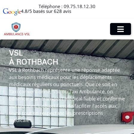
Téléphone :
09.75.18.12.30
4.8/5 basés sur 628 avis
VSL
À ROTHBACH
VSL à Rothbach représente une réponse adaptée
aux besoins médicaux pour les déplacements
médicaux réguliers ou ponctuels. Que ce soit en
Taxi conventionné, VSL ou Taxi Ambulance, on
bénéficie d’un transport médical fiable et conforme
aux normes. L’objectif est de faciliter l’accès aux
soins tout en respectant les prescriptions
médicales.