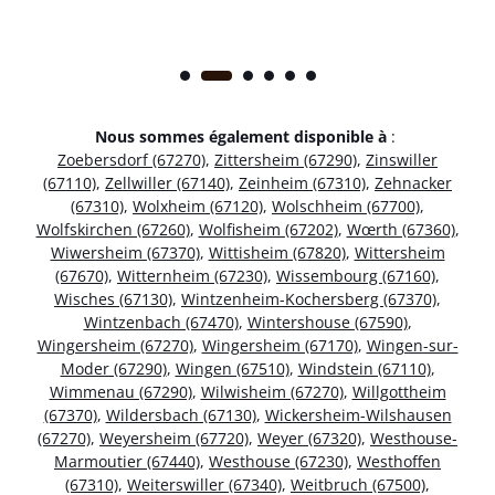
Nous sommes également disponible à
:
Zoebersdorf (67270)
,
Zittersheim (67290)
,
Zinswiller
(67110)
,
Zellwiller (67140)
,
Zeinheim (67310)
,
Zehnacker
(67310)
,
Wolxheim (67120)
,
Wolschheim (67700)
,
Wolfskirchen (67260)
,
Wolfisheim (67202)
,
Wœrth (67360)
,
Wiwersheim (67370)
,
Wittisheim (67820)
,
Wittersheim
(67670)
,
Witternheim (67230)
,
Wissembourg (67160)
,
Wisches (67130)
,
Wintzenheim-Kochersberg (67370)
,
Wintzenbach (67470)
,
Wintershouse (67590)
,
Wingersheim (67270)
,
Wingersheim (67170)
,
Wingen-sur-
Moder (67290)
,
Wingen (67510)
,
Windstein (67110)
,
Wimmenau (67290)
,
Wilwisheim (67270)
,
Willgottheim
(67370)
,
Wildersbach (67130)
,
Wickersheim-Wilshausen
(67270)
,
Weyersheim (67720)
,
Weyer (67320)
,
Westhouse-
Marmoutier (67440)
,
Westhouse (67230)
,
Westhoffen
(67310)
,
Weiterswiller (67340)
,
Weitbruch (67500)
,