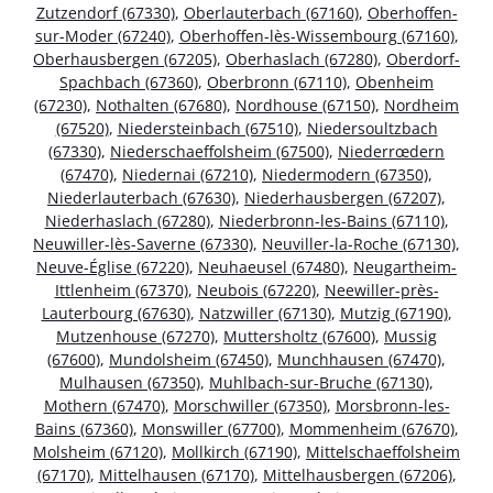
Zutzendorf (67330)
,
Oberlauterbach (67160)
,
Oberhoffen-
sur-Moder (67240)
,
Oberhoffen-lès-Wissembourg (67160)
,
Oberhausbergen (67205)
,
Oberhaslach (67280)
,
Oberdorf-
Spachbach (67360)
,
Oberbronn (67110)
,
Obenheim
(67230)
,
Nothalten (67680)
,
Nordhouse (67150)
,
Nordheim
(67520)
,
Niedersteinbach (67510)
,
Niedersoultzbach
(67330)
,
Niederschaeffolsheim (67500)
,
Niederrœdern
(67470)
,
Niedernai (67210)
,
Niedermodern (67350)
,
Niederlauterbach (67630)
,
Niederhausbergen (67207)
,
Niederhaslach (67280)
,
Niederbronn-les-Bains (67110)
,
Neuwiller-lès-Saverne (67330)
,
Neuviller-la-Roche (67130)
,
Neuve-Église (67220)
,
Neuhaeusel (67480)
,
Neugartheim-
Ittlenheim (67370)
,
Neubois (67220)
,
Neewiller-près-
Lauterbourg (67630)
,
Natzwiller (67130)
,
Mutzig (67190)
,
Mutzenhouse (67270)
,
Muttersholtz (67600)
,
Mussig
(67600)
,
Mundolsheim (67450)
,
Munchhausen (67470)
,
Mulhausen (67350)
,
Muhlbach-sur-Bruche (67130)
,
Mothern (67470)
,
Morschwiller (67350)
,
Morsbronn-les-
Bains (67360)
,
Monswiller (67700)
,
Mommenheim (67670)
,
Molsheim (67120)
,
Mollkirch (67190)
,
Mittelschaeffolsheim
(67170)
,
Mittelhausen (67170)
,
Mittelhausbergen (67206)
,