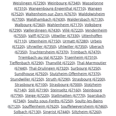
Weislingen (67290)
,
Weinbourg (67340)
,
Wasselonne
(67310)
,
Wangenbourg-Engenthal (67710)
,
Wangen
(67520)
,
Waltenheim-sur-Zorn (67670)
,
Waldolwisheim
(67700)
,
Waldhambach (67430)
,
Waldersbach (67130)
,
Walbourg (67360)
,
Wahlenheim (67170)
,
Volksberg
(67290)
,
Vœllerdingen (67430)
,
Villé (67220)
,
Vendenheim
(67550)
,
Valff (67210)
,
Uttwiller (67330)
,
Uttenhoffen
(67110)
,
Uttenheim (67150)
,
Urmatt (67280)
,
Urbeis
(67220)
,
Uhrwiller (67350)
,
Uhlwiller (67350)
,
Uberach
(67350)
,
Truchtersheim (67370)
,
Trimbach (67470)
,
Triembach-au-Val (67220)
,
Traenheim (67310)
,
Tieffenbach (67290)
,
Thanvillé (67220)
,
Thal-Marmoutier
(67440)
,
Thal-Drulingen (67320)
,
Surbourg (67250)
,
Sundhouse (67920)
,
Stutzheim-Offenheim (67370)
,
Stundwiller (67250)
,
Struth (67290)
,
Strasbourg (67200)
,
Strasbourg (67100)
,
Strasbourg (67000)
,
Stotzheim
(67140)
,
Still (67190)
,
Steinseltz (67160)
,
Steinbourg
(67790)
,
Steige (67220)
,
Stattmatten (67770)
,
Sparsbach
(67340)
,
Soultz-sous-Forêts (67250)
,
Soultz-les-Bains
(67120)
,
Soufflenheim (67620)
,
Souffelweyersheim (67460)
,
Solbach (67130)
,
Singrist (67440)
,
Siltzheim (67260)
,