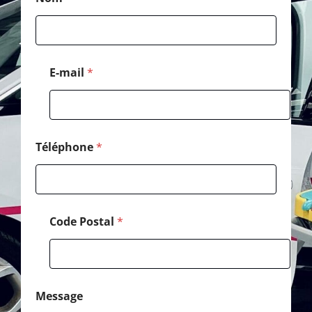
P
o
s
t
a
l
E-mail
*
*
Téléphone
*
Code Postal
*
Message