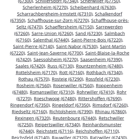
(67300)
,
Schillersdorf (67340)
,
Scherwiller (67750)
,
Scherlenheim (67270)
,
Scheibenhard (67630)
,
Scharrachbergheim-Irmstett (67310)
,
Schalkendorf
(67350)
,
Schaffhouse-sur-Zorn (67270)
,
Schaffhouse-près-
Seltz (67470)
,
Schaeffersheim (67150)
,
Sarrewerden
(67260)
,
Sarre-Union (67260)
,
Sand (67230)
,
Salmbach
(67160)
,
Salenthal (67440)
,
Saint-Pierre-Bois (67220)
,
Saint-Pierre (67140)
,
Saint-Nabor (67530)
,
Saint-Martin
(67220)
,
Saint-Jean-Saverne (67700)
,
Saint-Blaise-la-Roche
(67420)
,
Saessolsheim (67270)
,
Saasenheim (67390)
,
Saales (67420)
,
Russ (67130)
,
Rountzenheim (67480)
,
Rottelsheim (67170)
,
Rott (67160)
,
Rothbach (67340)
,
Rothau (67570)
,
Rosteig (67290)
,
Rossfeld (67230)
,
Rosheim (67560)
,
Rosenwiller (67560)
,
Roppenheim
(67480)
,
Romanswiller (67310)
,
Rohrwiller (67410)
,
Rohr
(67270)
,
Roeschwoog (67480)
,
Rittershoffen (67690)
,
Ringendorf (67350)
,
Ringeldorf (67350)
,
Rimsdorf (67260)
,
Riedseltz (67160)
,
Richtolsheim (67390)
,
Rhinau (67860)
,
Rexingen (67320)
,
Reutenbourg (67440)
,
Retschwiller
(67250)
,
Reipertswiller (67340)
,
Reinhardsmunster
(67440)
,
Reichstett (67116)
,
Reichshoffen (67110)
,
Reichsfeld (67140)
,
Rauwiller (67320)
,
Ratzwiller (67430)
,