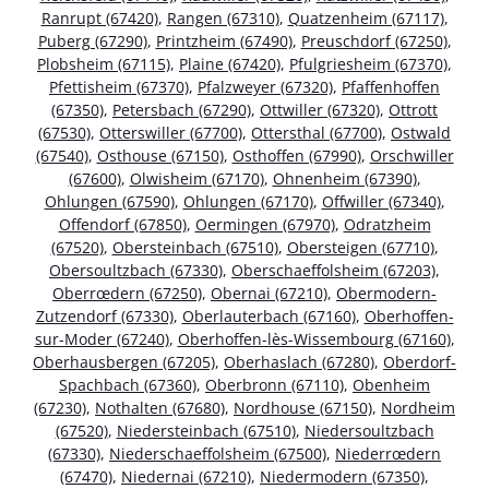
Ranrupt (67420)
,
Rangen (67310)
,
Quatzenheim (67117)
,
Puberg (67290)
,
Printzheim (67490)
,
Preuschdorf (67250)
,
Plobsheim (67115)
,
Plaine (67420)
,
Pfulgriesheim (67370)
,
Pfettisheim (67370)
,
Pfalzweyer (67320)
,
Pfaffenhoffen
(67350)
,
Petersbach (67290)
,
Ottwiller (67320)
,
Ottrott
(67530)
,
Otterswiller (67700)
,
Ottersthal (67700)
,
Ostwald
(67540)
,
Osthouse (67150)
,
Osthoffen (67990)
,
Orschwiller
(67600)
,
Olwisheim (67170)
,
Ohnenheim (67390)
,
Ohlungen (67590)
,
Ohlungen (67170)
,
Offwiller (67340)
,
Offendorf (67850)
,
Oermingen (67970)
,
Odratzheim
(67520)
,
Obersteinbach (67510)
,
Obersteigen (67710)
,
Obersoultzbach (67330)
,
Oberschaeffolsheim (67203)
,
Oberrœdern (67250)
,
Obernai (67210)
,
Obermodern-
Zutzendorf (67330)
,
Oberlauterbach (67160)
,
Oberhoffen-
sur-Moder (67240)
,
Oberhoffen-lès-Wissembourg (67160)
,
Oberhausbergen (67205)
,
Oberhaslach (67280)
,
Oberdorf-
Spachbach (67360)
,
Oberbronn (67110)
,
Obenheim
(67230)
,
Nothalten (67680)
,
Nordhouse (67150)
,
Nordheim
(67520)
,
Niedersteinbach (67510)
,
Niedersoultzbach
(67330)
,
Niederschaeffolsheim (67500)
,
Niederrœdern
(67470)
,
Niedernai (67210)
,
Niedermodern (67350)
,