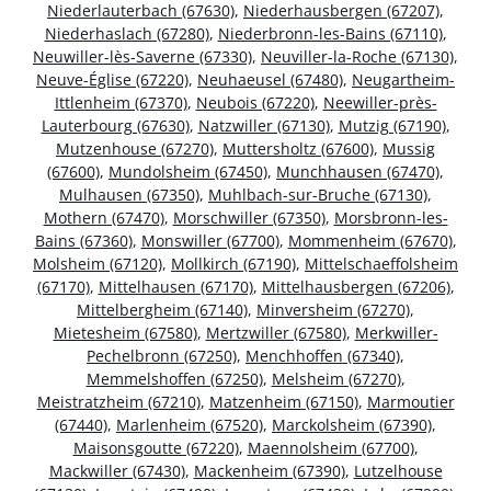
Niederlauterbach (67630)
,
Niederhausbergen (67207)
,
Niederhaslach (67280)
,
Niederbronn-les-Bains (67110)
,
Neuwiller-lès-Saverne (67330)
,
Neuviller-la-Roche (67130)
,
Neuve-Église (67220)
,
Neuhaeusel (67480)
,
Neugartheim-
Ittlenheim (67370)
,
Neubois (67220)
,
Neewiller-près-
Lauterbourg (67630)
,
Natzwiller (67130)
,
Mutzig (67190)
,
Mutzenhouse (67270)
,
Muttersholtz (67600)
,
Mussig
(67600)
,
Mundolsheim (67450)
,
Munchhausen (67470)
,
Mulhausen (67350)
,
Muhlbach-sur-Bruche (67130)
,
Mothern (67470)
,
Morschwiller (67350)
,
Morsbronn-les-
Bains (67360)
,
Monswiller (67700)
,
Mommenheim (67670)
,
Molsheim (67120)
,
Mollkirch (67190)
,
Mittelschaeffolsheim
(67170)
,
Mittelhausen (67170)
,
Mittelhausbergen (67206)
,
Mittelbergheim (67140)
,
Minversheim (67270)
,
Mietesheim (67580)
,
Mertzwiller (67580)
,
Merkwiller-
Pechelbronn (67250)
,
Menchhoffen (67340)
,
Memmelshoffen (67250)
,
Melsheim (67270)
,
Meistratzheim (67210)
,
Matzenheim (67150)
,
Marmoutier
(67440)
,
Marlenheim (67520)
,
Marckolsheim (67390)
,
Maisonsgoutte (67220)
,
Maennolsheim (67700)
,
Mackwiller (67430)
,
Mackenheim (67390)
,
Lutzelhouse