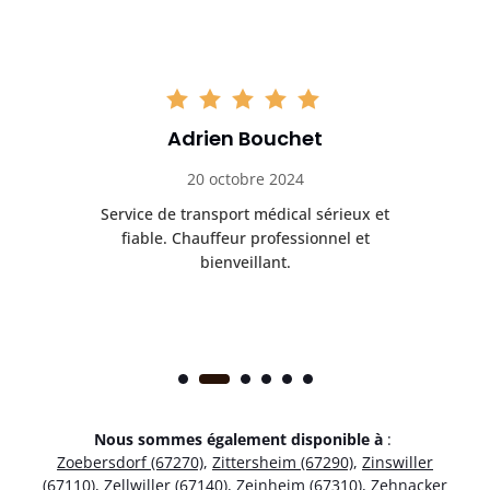
Adrien Bouchet
20 octobre 2024
rès
Service de transport médical sérieux et
Po
ice.
fiable. Chauffeur professionnel et
bienveillant.
Nous sommes également disponible à
:
Zoebersdorf (67270)
,
Zittersheim (67290)
,
Zinswiller
(67110)
,
Zellwiller (67140)
,
Zeinheim (67310)
,
Zehnacker