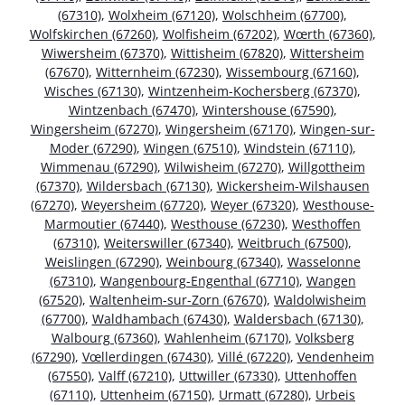
(67310)
,
Wolxheim (67120)
,
Wolschheim (67700)
,
Wolfskirchen (67260)
,
Wolfisheim (67202)
,
Wœrth (67360)
,
Wiwersheim (67370)
,
Wittisheim (67820)
,
Wittersheim
(67670)
,
Witternheim (67230)
,
Wissembourg (67160)
,
Wisches (67130)
,
Wintzenheim-Kochersberg (67370)
,
Wintzenbach (67470)
,
Wintershouse (67590)
,
Wingersheim (67270)
,
Wingersheim (67170)
,
Wingen-sur-
Moder (67290)
,
Wingen (67510)
,
Windstein (67110)
,
Wimmenau (67290)
,
Wilwisheim (67270)
,
Willgottheim
(67370)
,
Wildersbach (67130)
,
Wickersheim-Wilshausen
(67270)
,
Weyersheim (67720)
,
Weyer (67320)
,
Westhouse-
Marmoutier (67440)
,
Westhouse (67230)
,
Westhoffen
(67310)
,
Weiterswiller (67340)
,
Weitbruch (67500)
,
Weislingen (67290)
,
Weinbourg (67340)
,
Wasselonne
(67310)
,
Wangenbourg-Engenthal (67710)
,
Wangen
(67520)
,
Waltenheim-sur-Zorn (67670)
,
Waldolwisheim
(67700)
,
Waldhambach (67430)
,
Waldersbach (67130)
,
Walbourg (67360)
,
Wahlenheim (67170)
,
Volksberg
(67290)
,
Vœllerdingen (67430)
,
Villé (67220)
,
Vendenheim
(67550)
,
Valff (67210)
,
Uttwiller (67330)
,
Uttenhoffen
(67110)
,
Uttenheim (67150)
,
Urmatt (67280)
,
Urbeis