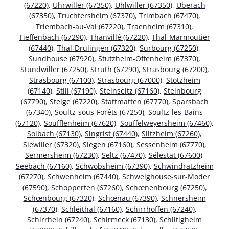
(67220)
,
Uhrwiller (67350)
,
Uhlwiller (67350)
,
Uberach
(67350)
,
Truchtersheim (67370)
,
Trimbach (67470)
,
Triembach-au-Val (67220)
,
Traenheim (67310)
,
Tieffenbach (67290)
,
Thanvillé (67220)
,
Thal-Marmoutier
(67440)
,
Thal-Drulingen (67320)
,
Surbourg (67250)
,
Sundhouse (67920)
,
Stutzheim-Offenheim (67370)
,
Stundwiller (67250)
,
Struth (67290)
,
Strasbourg (67200)
,
Strasbourg (67100)
,
Strasbourg (67000)
,
Stotzheim
(67140)
,
Still (67190)
,
Steinseltz (67160)
,
Steinbourg
(67790)
,
Steige (67220)
,
Stattmatten (67770)
,
Sparsbach
(67340)
,
Soultz-sous-Forêts (67250)
,
Soultz-les-Bains
(67120)
,
Soufflenheim (67620)
,
Souffelweyersheim (67460)
,
Solbach (67130)
,
Singrist (67440)
,
Siltzheim (67260)
,
Siewiller (67320)
,
Siegen (67160)
,
Sessenheim (67770)
,
Sermersheim (67230)
,
Seltz (67470)
,
Sélestat (67600)
,
Seebach (67160)
,
Schwobsheim (67390)
,
Schwindratzheim
(67270)
,
Schwenheim (67440)
,
Schweighouse-sur-Moder
(67590)
,
Schopperten (67260)
,
Schœnenbourg (67250)
,
Schœnbourg (67320)
,
Schœnau (67390)
,
Schnersheim
(67370)
,
Schleithal (67160)
,
Schirrhoffen (67240)
,
Schirrhein (67240)
,
Schirmeck (67130)
,
Schiltigheim