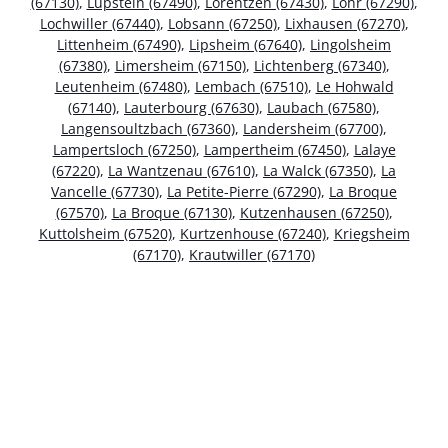
(67130)
,
Lupstein (67490)
,
Lorentzen (67430)
,
Lohr (67290)
,
Lochwiller (67440)
,
Lobsann (67250)
,
Lixhausen (67270)
,
Littenheim (67490)
,
Lipsheim (67640)
,
Lingolsheim
(67380)
,
Limersheim (67150)
,
Lichtenberg (67340)
,
Leutenheim (67480)
,
Lembach (67510)
,
Le Hohwald
(67140)
,
Lauterbourg (67630)
,
Laubach (67580)
,
Langensoultzbach (67360)
,
Landersheim (67700)
,
Lampertsloch (67250)
,
Lampertheim (67450)
,
Lalaye
(67220)
,
La Wantzenau (67610)
,
La Walck (67350)
,
La
Vancelle (67730)
,
La Petite-Pierre (67290)
,
La Broque
(67570)
,
La Broque (67130)
,
Kutzenhausen (67250)
,
Kuttolsheim (67520)
,
Kurtzenhouse (67240)
,
Kriegsheim
(67170)
,
Krautwiller (67170)