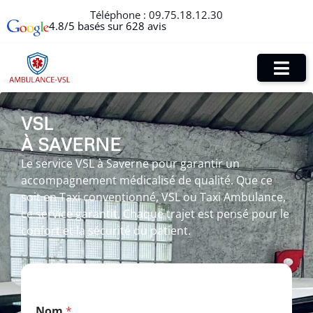
Téléphone :
09.75.18.12.30
4.8/5 basés sur 628 avis
VSL
À SAVERNE
Le service VSL à Saverne pour garantir un
accompagnement médicalisé de qualité. Que ce
soit en Taxi conventionné, VSL ou Taxi Ambulance,
ce service garantit. Chaque trajet est pensé pour le
confort et la sécurité du patient.
*
Nom
*