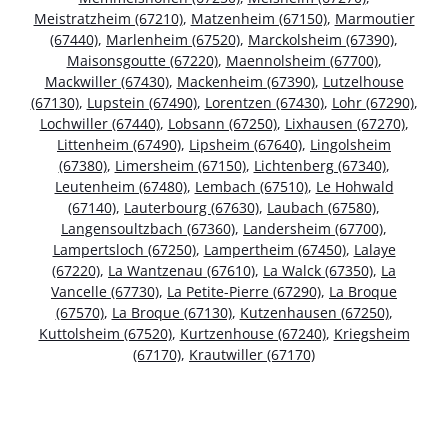
Meistratzheim (67210)
,
Matzenheim (67150)
,
Marmoutier
(67440)
,
Marlenheim (67520)
,
Marckolsheim (67390)
,
Maisonsgoutte (67220)
,
Maennolsheim (67700)
,
Mackwiller (67430)
,
Mackenheim (67390)
,
Lutzelhouse
(67130)
,
Lupstein (67490)
,
Lorentzen (67430)
,
Lohr (67290)
,
Lochwiller (67440)
,
Lobsann (67250)
,
Lixhausen (67270)
,
Littenheim (67490)
,
Lipsheim (67640)
,
Lingolsheim
(67380)
,
Limersheim (67150)
,
Lichtenberg (67340)
,
Leutenheim (67480)
,
Lembach (67510)
,
Le Hohwald
(67140)
,
Lauterbourg (67630)
,
Laubach (67580)
,
Langensoultzbach (67360)
,
Landersheim (67700)
,
Lampertsloch (67250)
,
Lampertheim (67450)
,
Lalaye
(67220)
,
La Wantzenau (67610)
,
La Walck (67350)
,
La
Vancelle (67730)
,
La Petite-Pierre (67290)
,
La Broque
(67570)
,
La Broque (67130)
,
Kutzenhausen (67250)
,
Kuttolsheim (67520)
,
Kurtzenhouse (67240)
,
Kriegsheim
(67170)
,
Krautwiller (67170)