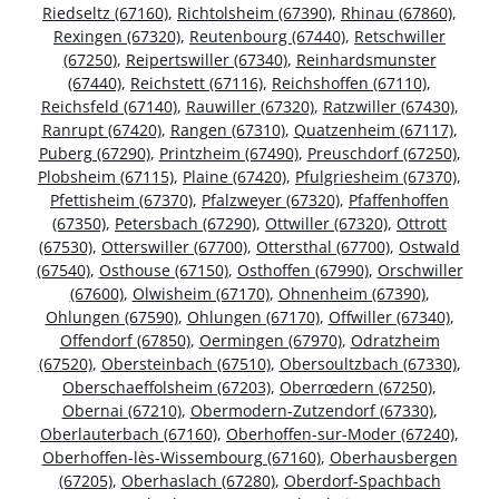
Riedseltz (67160)
,
Richtolsheim (67390)
,
Rhinau (67860)
,
Rexingen (67320)
,
Reutenbourg (67440)
,
Retschwiller
(67250)
,
Reipertswiller (67340)
,
Reinhardsmunster
(67440)
,
Reichstett (67116)
,
Reichshoffen (67110)
,
Reichsfeld (67140)
,
Rauwiller (67320)
,
Ratzwiller (67430)
,
Ranrupt (67420)
,
Rangen (67310)
,
Quatzenheim (67117)
,
Puberg (67290)
,
Printzheim (67490)
,
Preuschdorf (67250)
,
Plobsheim (67115)
,
Plaine (67420)
,
Pfulgriesheim (67370)
,
Pfettisheim (67370)
,
Pfalzweyer (67320)
,
Pfaffenhoffen
(67350)
,
Petersbach (67290)
,
Ottwiller (67320)
,
Ottrott
(67530)
,
Otterswiller (67700)
,
Ottersthal (67700)
,
Ostwald
(67540)
,
Osthouse (67150)
,
Osthoffen (67990)
,
Orschwiller
(67600)
,
Olwisheim (67170)
,
Ohnenheim (67390)
,
Ohlungen (67590)
,
Ohlungen (67170)
,
Offwiller (67340)
,
Offendorf (67850)
,
Oermingen (67970)
,
Odratzheim
(67520)
,
Obersteinbach (67510)
,
Obersoultzbach (67330)
,
Oberschaeffolsheim (67203)
,
Oberrœdern (67250)
,
Obernai (67210)
,
Obermodern-Zutzendorf (67330)
,
Oberlauterbach (67160)
,
Oberhoffen-sur-Moder (67240)
,
Oberhoffen-lès-Wissembourg (67160)
,
Oberhausbergen
(67205)
,
Oberhaslach (67280)
,
Oberdorf-Spachbach