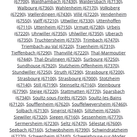
(67700)
,
Waldhambach (67430)
,
Waldersbach (67130)
,
Walbourg (67360)
,
Wahlenheim (67170)
,
Volksberg
(67290)
,
Vœllerdingen (67430)
,
Villé (67220)
,
Vendenheim
(67550)
,
Valff (67210)
,
Uttwiller (67330)
,
Uttenhoffen
(67110)
,
Uttenheim (67150)
,
Urmatt (67280)
,
Urbeis
(67220)
,
Uhrwiller (67350)
,
Uhlwiller (67350)
,
Uberach
(67350)
,
Truchtersheim (67370)
,
Trimbach (67470)
,
Triembach-au-Val (67220)
,
Traenheim (67310)
,
Tieffenbach (67290)
,
Thanvillé (67220)
,
Thal-Marmoutier
(67440)
,
Thal-Drulingen (67320)
,
Surbourg (67250)
,
Sundhouse (67920)
,
Stutzheim-Offenheim (67370)
,
Stundwiller (67250)
,
Struth (67290)
,
Strasbourg (67200)
,
Strasbourg (67100)
,
Strasbourg (67000)
,
Stotzheim
(67140)
,
Still (67190)
,
Steinseltz (67160)
,
Steinbourg
(67790)
,
Steige (67220)
,
Stattmatten (67770)
,
Sparsbach
(67340)
,
Soultz-sous-Forêts (67250)
,
Soultz-les-Bains
(67120)
,
Soufflenheim (67620)
,
Souffelweyersheim (67460)
,
Solbach (67130)
,
Singrist (67440)
,
Siltzheim (67260)
,
Siewiller (67320)
,
Siegen (67160)
,
Sessenheim (67770)
,
Sermersheim (67230)
,
Seltz (67470)
,
Sélestat (67600)
,
Seebach (67160)
,
Schwobsheim (67390)
,
Schwindratzheim
(67270)
,
Schwenheim (67440)
,
Schweighouse-sur-Moder