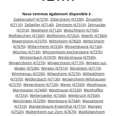
Nous sommes également disponible à
:
Zoebersdorf (67270)
,
Zittersheim (67290)
,
Zinswiller
(67110)
,
Zellwiller (67140)
,
Zeinheim (67310)
,
Zehnacker
(67310)
,
Wolxheim (67120)
,
Wolschheim (67700)
,
Wolfskirchen (67260)
,
Wolfisheim (67202)
,
Wœrth (67360)
,
Wiwersheim (67370)
,
Wittisheim (67820)
,
Wittersheim
(67670)
,
Witternheim (67230)
,
Wissembourg (67160)
,
Wisches (67130)
,
Wintzenheim-Kochersberg (67370)
,
Wintzenbach (67470)
,
Wintershouse (67590)
,
Wingersheim (67270)
,
Wingersheim (67170)
,
Wingen-sur-
Moder (67290)
,
Wingen (67510)
,
Windstein (67110)
,
Wimmenau (67290)
,
Wilwisheim (67270)
,
Willgottheim
(67370)
,
Wildersbach (67130)
,
Wickersheim-Wilshausen
(67270)
,
Weyersheim (67720)
,
Weyer (67320)
,
Westhouse-
Marmoutier (67440)
,
Westhouse (67230)
,
Westhoffen
(67310)
,
Weiterswiller (67340)
,
Weitbruch (67500)
,
Weislingen (67290)
,
Weinbourg (67340)
,
Wasselonne
(67310)
,
Wangenbourg-Engenthal (67710)
,
Wangen
(67520)
,
Waltenheim-sur-Zorn (67670)
,
Waldolwisheim