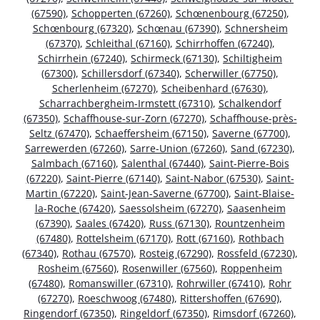
(67590)
,
Schopperten (67260)
,
Schœnenbourg (67250)
,
Schœnbourg (67320)
,
Schœnau (67390)
,
Schnersheim
(67370)
,
Schleithal (67160)
,
Schirrhoffen (67240)
,
Schirrhein (67240)
,
Schirmeck (67130)
,
Schiltigheim
(67300)
,
Schillersdorf (67340)
,
Scherwiller (67750)
,
Scherlenheim (67270)
,
Scheibenhard (67630)
,
Scharrachbergheim-Irmstett (67310)
,
Schalkendorf
(67350)
,
Schaffhouse-sur-Zorn (67270)
,
Schaffhouse-près-
Seltz (67470)
,
Schaeffersheim (67150)
,
Saverne (67700)
,
Sarrewerden (67260)
,
Sarre-Union (67260)
,
Sand (67230)
,
Salmbach (67160)
,
Salenthal (67440)
,
Saint-Pierre-Bois
(67220)
,
Saint-Pierre (67140)
,
Saint-Nabor (67530)
,
Saint-
Martin (67220)
,
Saint-Jean-Saverne (67700)
,
Saint-Blaise-
la-Roche (67420)
,
Saessolsheim (67270)
,
Saasenheim
(67390)
,
Saales (67420)
,
Russ (67130)
,
Rountzenheim
(67480)
,
Rottelsheim (67170)
,
Rott (67160)
,
Rothbach
(67340)
,
Rothau (67570)
,
Rosteig (67290)
,
Rossfeld (67230)
,
Rosheim (67560)
,
Rosenwiller (67560)
,
Roppenheim
(67480)
,
Romanswiller (67310)
,
Rohrwiller (67410)
,
Rohr
(67270)
,
Roeschwoog (67480)
,
Rittershoffen (67690)
,
Ringendorf (67350)
,
Ringeldorf (67350)
,
Rimsdorf (67260)
,