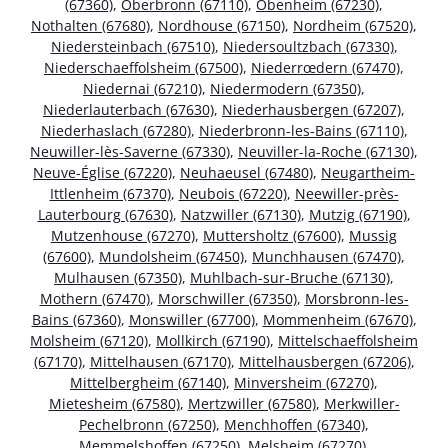
(67360)
,
Oberbronn (67110)
,
Obenheim (67230)
,
Nothalten (67680)
,
Nordhouse (67150)
,
Nordheim (67520)
,
Niedersteinbach (67510)
,
Niedersoultzbach (67330)
,
Niederschaeffolsheim (67500)
,
Niederrœdern (67470)
,
Niedernai (67210)
,
Niedermodern (67350)
,
Niederlauterbach (67630)
,
Niederhausbergen (67207)
,
Niederhaslach (67280)
,
Niederbronn-les-Bains (67110)
,
Neuwiller-lès-Saverne (67330)
,
Neuviller-la-Roche (67130)
,
Neuve-Église (67220)
,
Neuhaeusel (67480)
,
Neugartheim-
Ittlenheim (67370)
,
Neubois (67220)
,
Neewiller-près-
Lauterbourg (67630)
,
Natzwiller (67130)
,
Mutzig (67190)
,
Mutzenhouse (67270)
,
Muttersholtz (67600)
,
Mussig
(67600)
,
Mundolsheim (67450)
,
Munchhausen (67470)
,
Mulhausen (67350)
,
Muhlbach-sur-Bruche (67130)
,
Mothern (67470)
,
Morschwiller (67350)
,
Morsbronn-les-
Bains (67360)
,
Monswiller (67700)
,
Mommenheim (67670)
,
Molsheim (67120)
,
Mollkirch (67190)
,
Mittelschaeffolsheim
(67170)
,
Mittelhausen (67170)
,
Mittelhausbergen (67206)
,
Mittelbergheim (67140)
,
Minversheim (67270)
,
Mietesheim (67580)
,
Mertzwiller (67580)
,
Merkwiller-
Pechelbronn (67250)
,
Menchhoffen (67340)
,
Memmelshoffen (67250)
,
Melsheim (67270)
,