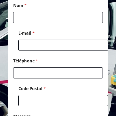
*
Nom
*
*
*
E-mail
*
Téléphone
*
Code Postal
*