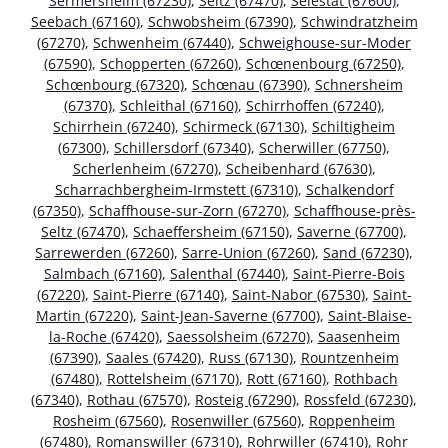
Sermersheim (67230)
,
Seltz (67470)
,
Sélestat (67600)
,
Seebach (67160)
,
Schwobsheim (67390)
,
Schwindratzheim
(67270)
,
Schwenheim (67440)
,
Schweighouse-sur-Moder
(67590)
,
Schopperten (67260)
,
Schœnenbourg (67250)
,
Schœnbourg (67320)
,
Schœnau (67390)
,
Schnersheim
(67370)
,
Schleithal (67160)
,
Schirrhoffen (67240)
,
Schirrhein (67240)
,
Schirmeck (67130)
,
Schiltigheim
(67300)
,
Schillersdorf (67340)
,
Scherwiller (67750)
,
Scherlenheim (67270)
,
Scheibenhard (67630)
,
Scharrachbergheim-Irmstett (67310)
,
Schalkendorf
(67350)
,
Schaffhouse-sur-Zorn (67270)
,
Schaffhouse-près-
Seltz (67470)
,
Schaeffersheim (67150)
,
Saverne (67700)
,
Sarrewerden (67260)
,
Sarre-Union (67260)
,
Sand (67230)
,
Salmbach (67160)
,
Salenthal (67440)
,
Saint-Pierre-Bois
(67220)
,
Saint-Pierre (67140)
,
Saint-Nabor (67530)
,
Saint-
Martin (67220)
,
Saint-Jean-Saverne (67700)
,
Saint-Blaise-
la-Roche (67420)
,
Saessolsheim (67270)
,
Saasenheim
(67390)
,
Saales (67420)
,
Russ (67130)
,
Rountzenheim
(67480)
,
Rottelsheim (67170)
,
Rott (67160)
,
Rothbach
(67340)
,
Rothau (67570)
,
Rosteig (67290)
,
Rossfeld (67230)
,
Rosheim (67560)
,
Rosenwiller (67560)
,
Roppenheim
(67480)
,
Romanswiller (67310)
,
Rohrwiller (67410)
,
Rohr