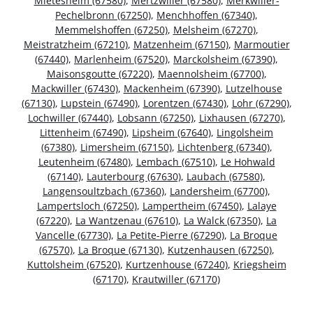
Mietesheim (67580)
,
Mertzwiller (67580)
,
Merkwiller-
Pechelbronn (67250)
,
Menchhoffen (67340)
,
Memmelshoffen (67250)
,
Melsheim (67270)
,
Meistratzheim (67210)
,
Matzenheim (67150)
,
Marmoutier
(67440)
,
Marlenheim (67520)
,
Marckolsheim (67390)
,
Maisonsgoutte (67220)
,
Maennolsheim (67700)
,
Mackwiller (67430)
,
Mackenheim (67390)
,
Lutzelhouse
(67130)
,
Lupstein (67490)
,
Lorentzen (67430)
,
Lohr (67290)
,
Lochwiller (67440)
,
Lobsann (67250)
,
Lixhausen (67270)
,
Littenheim (67490)
,
Lipsheim (67640)
,
Lingolsheim
(67380)
,
Limersheim (67150)
,
Lichtenberg (67340)
,
Leutenheim (67480)
,
Lembach (67510)
,
Le Hohwald
(67140)
,
Lauterbourg (67630)
,
Laubach (67580)
,
Langensoultzbach (67360)
,
Landersheim (67700)
,
Lampertsloch (67250)
,
Lampertheim (67450)
,
Lalaye
(67220)
,
La Wantzenau (67610)
,
La Walck (67350)
,
La
Vancelle (67730)
,
La Petite-Pierre (67290)
,
La Broque
(67570)
,
La Broque (67130)
,
Kutzenhausen (67250)
,
Kuttolsheim (67520)
,
Kurtzenhouse (67240)
,
Kriegsheim
(67170)
,
Krautwiller (67170)