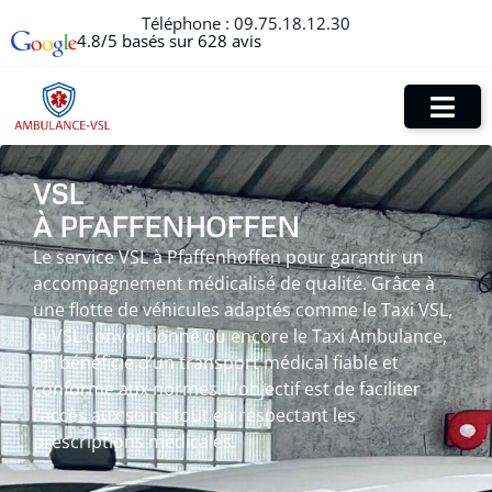
Téléphone :
09.75.18.12.30
4.8/5 basés sur 628 avis
VSL
À PFAFFENHOFFEN
Le service VSL à Pfaffenhoffen pour garantir un
accompagnement médicalisé de qualité. Grâce à
une flotte de véhicules adaptés comme le Taxi VSL,
le VSL conventionné ou encore le Taxi Ambulance,
on bénéficie d’un transport médical fiable et
conforme aux normes. L’objectif est de faciliter
l’accès aux soins tout en respectant les
prescriptions médicales.