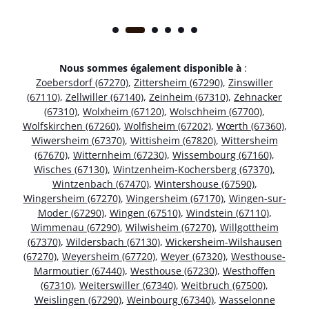
Nous sommes également disponible à
:
Zoebersdorf (67270)
,
Zittersheim (67290)
,
Zinswiller
(67110)
,
Zellwiller (67140)
,
Zeinheim (67310)
,
Zehnacker
(67310)
,
Wolxheim (67120)
,
Wolschheim (67700)
,
Wolfskirchen (67260)
,
Wolfisheim (67202)
,
Wœrth (67360)
,
Wiwersheim (67370)
,
Wittisheim (67820)
,
Wittersheim
(67670)
,
Witternheim (67230)
,
Wissembourg (67160)
,
Wisches (67130)
,
Wintzenheim-Kochersberg (67370)
,
Wintzenbach (67470)
,
Wintershouse (67590)
,
Wingersheim (67270)
,
Wingersheim (67170)
,
Wingen-sur-
Moder (67290)
,
Wingen (67510)
,
Windstein (67110)
,
Wimmenau (67290)
,
Wilwisheim (67270)
,
Willgottheim
(67370)
,
Wildersbach (67130)
,
Wickersheim-Wilshausen
(67270)
,
Weyersheim (67720)
,
Weyer (67320)
,
Westhouse-
Marmoutier (67440)
,
Westhouse (67230)
,
Westhoffen
(67310)
,
Weiterswiller (67340)
,
Weitbruch (67500)
,
Weislingen (67290)
,
Weinbourg (67340)
,
Wasselonne