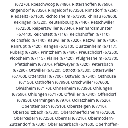
(67270)
,
Roeschwoog (67480)
,
Rittershoffen (67690)
,
Ringendorf (67350)
,
Ringeldorf (67350)
,
Rimsdorf (67260)
,
Riedseltz (67160)
,
Richtolsheim (67390)
,
Rhinau (67860)
,
Rexingen (67320)
,
Reutenbourg (67440)
,
Retschwiller
(67250)
,
Reipertswiller (67340)
,
Reinhardsmunster
(67440)
,
Reichstett (67116)
,
Reichshoffen (67110)
,
Reichsfeld (67140)
,
Rauwiller (67320)
,
Ratzwiller (67430)
,
Ranrupt (67420)
,
Rangen (67310)
,
Quatzenheim (67117)
,
Puberg (67290)
,
Printzheim (67490)
,
Preuschdorf (67250)
,
Plobsheim (67115)
,
Plaine (67420)
,
Pfulgriesheim (67370)
,
Pfettisheim (67370)
,
Pfalzweyer (67320)
,
Petersbach
(67290)
,
Ottwiller (67320)
,
Ottrott (67530)
,
Otterswiller
(67700)
,
Ottersthal (67700)
,
Ostwald (67540)
,
Osthouse
(67150)
,
Osthoffen (67990)
,
Orschwiller (67600)
,
Olwisheim (67170)
,
Ohnenheim (67390)
,
Ohlungen
(67590)
,
Ohlungen (67170)
,
Offwiller (67340)
,
Offendorf
(67850)
,
Oermingen (67970)
,
Odratzheim (67520)
,
Obersteinbach (67510)
,
Obersteigen (67710)
,
Obersoultzbach (67330)
,
Oberschaeffolsheim (67203)
,
Oberrœdern (67250)
,
Obernai (67210)
,
Obermodern-
Zutzendorf (67330)
,
Oberlauterbach (67160)
,
Oberhoffen-