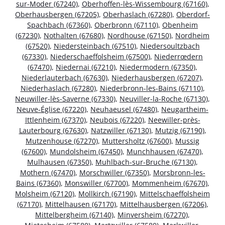
sur-Moder (67240)
,
Oberhoffen-lès-Wissembourg (67160)
,
Oberhausbergen (67205)
,
Oberhaslach (67280)
,
Oberdorf-
Spachbach (67360)
,
Oberbronn (67110)
,
Obenheim
(67230)
,
Nothalten (67680)
,
Nordhouse (67150)
,
Nordheim
(67520)
,
Niedersteinbach (67510)
,
Niedersoultzbach
(67330)
,
Niederschaeffolsheim (67500)
,
Niederrœdern
(67470)
,
Niedernai (67210)
,
Niedermodern (67350)
,
Niederlauterbach (67630)
,
Niederhausbergen (67207)
,
Niederhaslach (67280)
,
Niederbronn-les-Bains (67110)
,
Neuwiller-lès-Saverne (67330)
,
Neuviller-la-Roche (67130)
,
Neuve-Église (67220)
,
Neuhaeusel (67480)
,
Neugartheim-
Ittlenheim (67370)
,
Neubois (67220)
,
Neewiller-près-
Lauterbourg (67630)
,
Natzwiller (67130)
,
Mutzig (67190)
,
Mutzenhouse (67270)
,
Muttersholtz (67600)
,
Mussig
(67600)
,
Mundolsheim (67450)
,
Munchhausen (67470)
,
Mulhausen (67350)
,
Muhlbach-sur-Bruche (67130)
,
Mothern (67470)
,
Morschwiller (67350)
,
Morsbronn-les-
Bains (67360)
,
Monswiller (67700)
,
Mommenheim (67670)
,
Molsheim (67120)
,
Mollkirch (67190)
,
Mittelschaeffolsheim
(67170)
,
Mittelhausen (67170)
,
Mittelhausbergen (67206)
,
Mittelbergheim (67140)
,
Minversheim (67270)
,