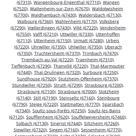
(67310)
,
Wangenbourg-Engenthal (67710)
,
Wangen
(67520)
,
Waltenheim-sur-Zorn (67670)
,
Waldolwisheim
(67700)
,
Waldhambach (67430)
,
Waldersbach (67130)
,
Walbourg (67360)
,
Wahlenheim (67170)
,
Volksberg
(67290)
,
Vœllerdingen (67430)
,
Villé (67220)
,
Vendenheim
(67550)
,
Valff (67210)
,
Uttwiller (67330)
,
Uttenhoffen
(67110)
,
Uttenheim (67150)
,
Urmatt (67280)
,
Urbeis
(67220)
,
Uhrwiller (67350)
,
Uhlwiller (67350)
,
Uberach
(67350)
,
Truchtersheim (67370)
,
Trimbach (67470)
,
Triembach-au-Val (67220)
,
Traenheim (67310)
,
Tieffenbach (67290)
,
Thanvillé (67220)
,
Thal-Marmoutier
(67440)
,
Thal-Drulingen (67320)
,
Surbourg (67250)
,
Sundhouse (67920)
,
Stutzheim-Offenheim (67370)
,
Stundwiller (67250)
,
Struth (67290)
,
Strasbourg (67200)
,
Strasbourg (67100)
,
Strasbourg (67000)
,
Stotzheim
(67140)
,
Still (67190)
,
Steinseltz (67160)
,
Steinbourg
(67790)
,
Steige (67220)
,
Stattmatten (67770)
,
Sparsbach
(67340)
,
Soultz-sous-Forêts (67250)
,
Soultz-les-Bains
(67120)
,
Soufflenheim (67620)
,
Souffelweyersheim (67460)
,
Solbach (67130)
,
Singrist (67440)
,
Siltzheim (67260)
,
Siewiller (67320)
,
Siegen (67160)
,
Sessenheim (67770)
,