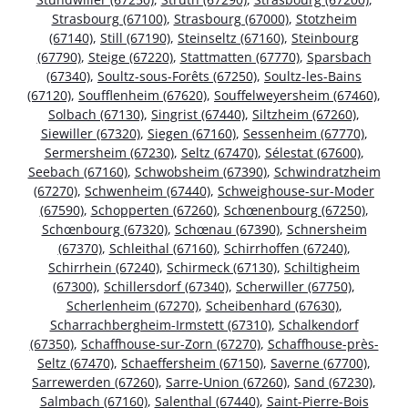
Strasbourg (67100)
,
Strasbourg (67000)
,
Stotzheim
(67140)
,
Still (67190)
,
Steinseltz (67160)
,
Steinbourg
(67790)
,
Steige (67220)
,
Stattmatten (67770)
,
Sparsbach
(67340)
,
Soultz-sous-Forêts (67250)
,
Soultz-les-Bains
(67120)
,
Soufflenheim (67620)
,
Souffelweyersheim (67460)
,
Solbach (67130)
,
Singrist (67440)
,
Siltzheim (67260)
,
Siewiller (67320)
,
Siegen (67160)
,
Sessenheim (67770)
,
Sermersheim (67230)
,
Seltz (67470)
,
Sélestat (67600)
,
Seebach (67160)
,
Schwobsheim (67390)
,
Schwindratzheim
(67270)
,
Schwenheim (67440)
,
Schweighouse-sur-Moder
(67590)
,
Schopperten (67260)
,
Schœnenbourg (67250)
,
Schœnbourg (67320)
,
Schœnau (67390)
,
Schnersheim
(67370)
,
Schleithal (67160)
,
Schirrhoffen (67240)
,
Schirrhein (67240)
,
Schirmeck (67130)
,
Schiltigheim
(67300)
,
Schillersdorf (67340)
,
Scherwiller (67750)
,
Scherlenheim (67270)
,
Scheibenhard (67630)
,
Scharrachbergheim-Irmstett (67310)
,
Schalkendorf
(67350)
,
Schaffhouse-sur-Zorn (67270)
,
Schaffhouse-près-
Seltz (67470)
,
Schaeffersheim (67150)
,
Saverne (67700)
,
Sarrewerden (67260)
,
Sarre-Union (67260)
,
Sand (67230)
,
Salmbach (67160)
,
Salenthal (67440)
,
Saint-Pierre-Bois