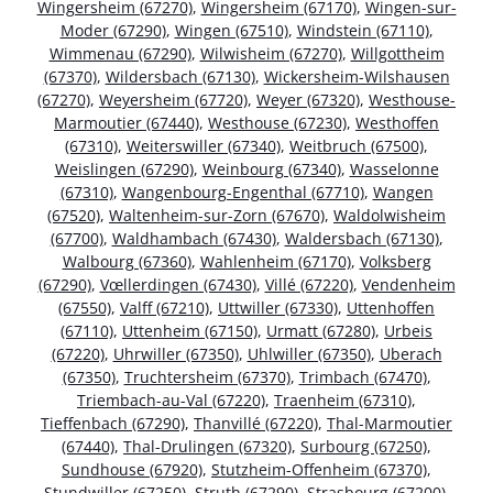
Wingersheim (67270)
,
Wingersheim (67170)
,
Wingen-sur-
Moder (67290)
,
Wingen (67510)
,
Windstein (67110)
,
Wimmenau (67290)
,
Wilwisheim (67270)
,
Willgottheim
(67370)
,
Wildersbach (67130)
,
Wickersheim-Wilshausen
(67270)
,
Weyersheim (67720)
,
Weyer (67320)
,
Westhouse-
Marmoutier (67440)
,
Westhouse (67230)
,
Westhoffen
(67310)
,
Weiterswiller (67340)
,
Weitbruch (67500)
,
Weislingen (67290)
,
Weinbourg (67340)
,
Wasselonne
(67310)
,
Wangenbourg-Engenthal (67710)
,
Wangen
(67520)
,
Waltenheim-sur-Zorn (67670)
,
Waldolwisheim
(67700)
,
Waldhambach (67430)
,
Waldersbach (67130)
,
Walbourg (67360)
,
Wahlenheim (67170)
,
Volksberg
(67290)
,
Vœllerdingen (67430)
,
Villé (67220)
,
Vendenheim
(67550)
,
Valff (67210)
,
Uttwiller (67330)
,
Uttenhoffen
(67110)
,
Uttenheim (67150)
,
Urmatt (67280)
,
Urbeis
(67220)
,
Uhrwiller (67350)
,
Uhlwiller (67350)
,
Uberach
(67350)
,
Truchtersheim (67370)
,
Trimbach (67470)
,
Triembach-au-Val (67220)
,
Traenheim (67310)
,
Tieffenbach (67290)
,
Thanvillé (67220)
,
Thal-Marmoutier
(67440)
,
Thal-Drulingen (67320)
,
Surbourg (67250)
,
Sundhouse (67920)
,
Stutzheim-Offenheim (67370)
,
Stundwiller (67250)
,
Struth (67290)
,
Strasbourg (67200)
,