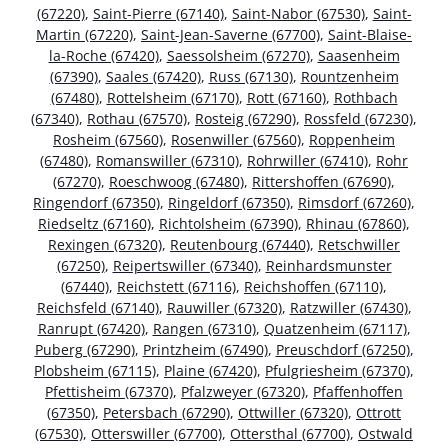
(67220)
,
Saint-Pierre (67140)
,
Saint-Nabor (67530)
,
Saint-
Martin (67220)
,
Saint-Jean-Saverne (67700)
,
Saint-Blaise-
la-Roche (67420)
,
Saessolsheim (67270)
,
Saasenheim
(67390)
,
Saales (67420)
,
Russ (67130)
,
Rountzenheim
(67480)
,
Rottelsheim (67170)
,
Rott (67160)
,
Rothbach
(67340)
,
Rothau (67570)
,
Rosteig (67290)
,
Rossfeld (67230)
,
Rosheim (67560)
,
Rosenwiller (67560)
,
Roppenheim
(67480)
,
Romanswiller (67310)
,
Rohrwiller (67410)
,
Rohr
(67270)
,
Roeschwoog (67480)
,
Rittershoffen (67690)
,
Ringendorf (67350)
,
Ringeldorf (67350)
,
Rimsdorf (67260)
,
Riedseltz (67160)
,
Richtolsheim (67390)
,
Rhinau (67860)
,
Rexingen (67320)
,
Reutenbourg (67440)
,
Retschwiller
(67250)
,
Reipertswiller (67340)
,
Reinhardsmunster
(67440)
,
Reichstett (67116)
,
Reichshoffen (67110)
,
Reichsfeld (67140)
,
Rauwiller (67320)
,
Ratzwiller (67430)
,
Ranrupt (67420)
,
Rangen (67310)
,
Quatzenheim (67117)
,
Puberg (67290)
,
Printzheim (67490)
,
Preuschdorf (67250)
,
Plobsheim (67115)
,
Plaine (67420)
,
Pfulgriesheim (67370)
,
Pfettisheim (67370)
,
Pfalzweyer (67320)
,
Pfaffenhoffen
(67350)
,
Petersbach (67290)
,
Ottwiller (67320)
,
Ottrott
(67530)
,
Otterswiller (67700)
,
Ottersthal (67700)
,
Ostwald