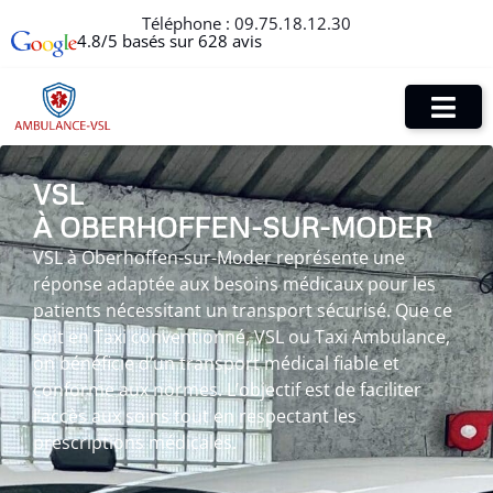
Téléphone :
09.75.18.12.30
4.8/5 basés sur 628 avis
VSL
À OBERHOFFEN-SUR-MODER
VSL à Oberhoffen-sur-Moder représente une
réponse adaptée aux besoins médicaux pour les
patients nécessitant un transport sécurisé. Que ce
soit en Taxi conventionné, VSL ou Taxi Ambulance,
on bénéficie d’un transport médical fiable et
conforme aux normes. L’objectif est de faciliter
l’accès aux soins tout en respectant les
prescriptions médicales.