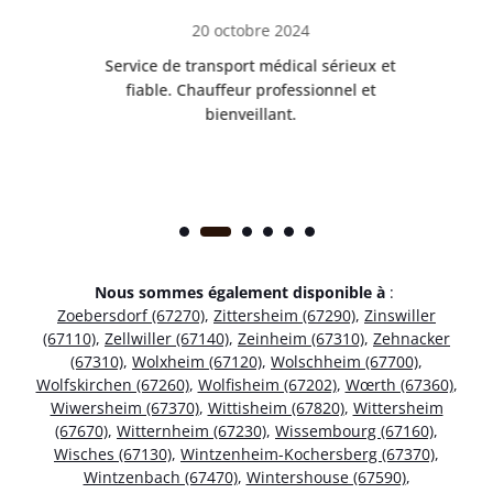
20 octobre 2024
rès
Service de transport médical sérieux et
Po
ice.
fiable. Chauffeur professionnel et
bienveillant.
Nous sommes également disponible à
:
Zoebersdorf (67270)
,
Zittersheim (67290)
,
Zinswiller
(67110)
,
Zellwiller (67140)
,
Zeinheim (67310)
,
Zehnacker
(67310)
,
Wolxheim (67120)
,
Wolschheim (67700)
,
Wolfskirchen (67260)
,
Wolfisheim (67202)
,
Wœrth (67360)
,
Wiwersheim (67370)
,
Wittisheim (67820)
,
Wittersheim
(67670)
,
Witternheim (67230)
,
Wissembourg (67160)
,
Wisches (67130)
,
Wintzenheim-Kochersberg (67370)
,
Wintzenbach (67470)
,
Wintershouse (67590)
,