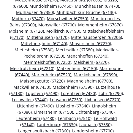
(67600)
,
Mundolsheim (67450)
,
Munchhausen (67470)
,
Mulhausen (67350)
,
Muhlbach-sur-Bruche (67130)
,
Mothern (67470)
,
Morschwiller (67350)
,
Morsbronn-les-
Bains (67360)
,
Monswiller (67700)
,
Mommenheim (67670)
,
Molsheim (67120)
,
Mollkirch (67190)
,
Mittelschaeffolsheim
(67170)
,
Mittelhausen (67170)
,
Mittelhausbergen (67206)
,
Mittelbergheim (67140)
,
Minversheim (67270)
,
Mietesheim (67580)
,
Mertzwiller (67580)
,
Merkwiller-
Pechelbronn (67250)
,
Menchhoffen (67340)
,
Memmelshoffen (67250)
,
Melsheim (67270)
,
Meistratzheim (67210)
,
Matzenheim (67150)
,
Marmoutier
(67440)
,
Marlenheim (67520)
,
Marckolsheim (67390)
,
Maisonsgoutte (67220)
,
Maennolsheim (67700)
,
Mackwiller (67430)
,
Mackenheim (67390)
,
Lutzelhouse
(67130)
,
Lupstein (67490)
,
Lorentzen (67430)
,
Lohr (67290)
,
Lochwiller (67440)
,
Lobsann (67250)
,
Lixhausen (67270)
,
Littenheim (67490)
,
Lipsheim (67640)
,
Lingolsheim
(67380)
,
Limersheim (67150)
,
Lichtenberg (67340)
,
Leutenheim (67480)
,
Lembach (67510)
,
Le Hohwald
(67140)
,
Lauterbourg (67630)
,
Laubach (67580)
,
Langensoultzbach (67360)
,
Landersheim (67700)
,