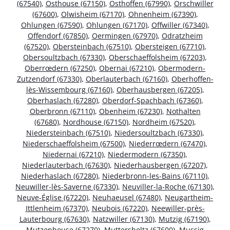
(67540)
,
Osthouse (67150)
,
Osthoffen (67990)
,
Orschwiller
(67600)
,
Olwisheim (67170)
,
Ohnenheim (67390)
,
Ohlungen (67590)
,
Ohlungen (67170)
,
Offwiller (67340)
,
Offendorf (67850)
,
Oermingen (67970)
,
Odratzheim
(67520)
,
Obersteinbach (67510)
,
Obersteigen (67710)
,
Obersoultzbach (67330)
,
Oberschaeffolsheim (67203)
,
Oberrœdern (67250)
,
Obernai (67210)
,
Obermodern-
Zutzendorf (67330)
,
Oberlauterbach (67160)
,
Oberhoffen-
lès-Wissembourg (67160)
,
Oberhausbergen (67205)
,
Oberhaslach (67280)
,
Oberdorf-Spachbach (67360)
,
Oberbronn (67110)
,
Obenheim (67230)
,
Nothalten
(67680)
,
Nordhouse (67150)
,
Nordheim (67520)
,
Niedersteinbach (67510)
,
Niedersoultzbach (67330)
,
Niederschaeffolsheim (67500)
,
Niederrœdern (67470)
,
Niedernai (67210)
,
Niedermodern (67350)
,
Niederlauterbach (67630)
,
Niederhausbergen (67207)
,
Niederhaslach (67280)
,
Niederbronn-les-Bains (67110)
,
Neuwiller-lès-Saverne (67330)
,
Neuviller-la-Roche (67130)
,
Neuve-Église (67220)
,
Neuhaeusel (67480)
,
Neugartheim-
Ittlenheim (67370)
,
Neubois (67220)
,
Neewiller-près-
Lauterbourg (67630)
,
Natzwiller (67130)
,
Mutzig (67190)
,
Mutzenhouse (67270)
,
Muttersholtz (67600)
,
Mussig