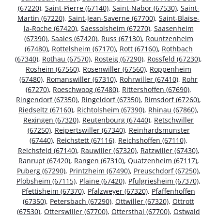
(67220)
,
Saint-Pierre (67140)
,
Saint-Nabor (67530)
,
Saint-
Martin (67220)
,
Saint-Jean-Saverne (67700)
,
Saint-Blaise-
la-Roche (67420)
,
Saessolsheim (67270)
,
Saasenheim
(67390)
,
Saales (67420)
,
Russ (67130)
,
Rountzenheim
(67480)
,
Rottelsheim (67170)
,
Rott (67160)
,
Rothbach
(67340)
,
Rothau (67570)
,
Rosteig (67290)
,
Rossfeld (67230)
,
Rosheim (67560)
,
Rosenwiller (67560)
,
Roppenheim
(67480)
,
Romanswiller (67310)
,
Rohrwiller (67410)
,
Rohr
(67270)
,
Roeschwoog (67480)
,
Rittershoffen (67690)
,
Ringendorf (67350)
,
Ringeldorf (67350)
,
Rimsdorf (67260)
,
Riedseltz (67160)
,
Richtolsheim (67390)
,
Rhinau (67860)
,
Rexingen (67320)
,
Reutenbourg (67440)
,
Retschwiller
(67250)
,
Reipertswiller (67340)
,
Reinhardsmunster
(67440)
,
Reichstett (67116)
,
Reichshoffen (67110)
,
Reichsfeld (67140)
,
Rauwiller (67320)
,
Ratzwiller (67430)
,
Ranrupt (67420)
,
Rangen (67310)
,
Quatzenheim (67117)
,
Puberg (67290)
,
Printzheim (67490)
,
Preuschdorf (67250)
,
Plobsheim (67115)
,
Plaine (67420)
,
Pfulgriesheim (67370)
,
Pfettisheim (67370)
,
Pfalzweyer (67320)
,
Pfaffenhoffen
(67350)
,
Petersbach (67290)
,
Ottwiller (67320)
,
Ottrott
(67530)
,
Otterswiller (67700)
,
Ottersthal (67700)
,
Ostwald