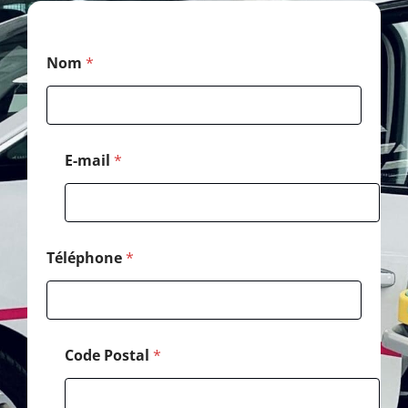
N
Nom
*
o
m
*
*
E-mail
*
Téléphone
*
Code Postal
*