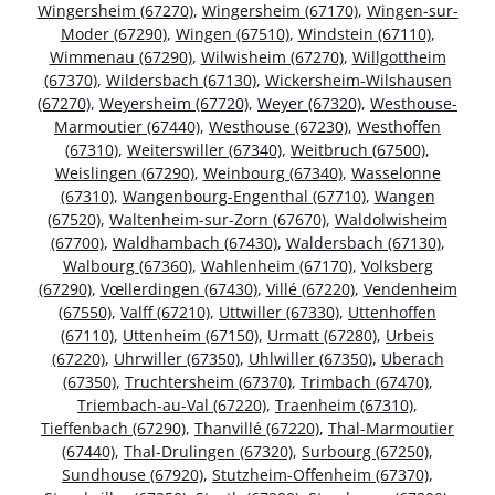
Wingersheim (67270)
,
Wingersheim (67170)
,
Wingen-sur-
Moder (67290)
,
Wingen (67510)
,
Windstein (67110)
,
Wimmenau (67290)
,
Wilwisheim (67270)
,
Willgottheim
(67370)
,
Wildersbach (67130)
,
Wickersheim-Wilshausen
(67270)
,
Weyersheim (67720)
,
Weyer (67320)
,
Westhouse-
Marmoutier (67440)
,
Westhouse (67230)
,
Westhoffen
(67310)
,
Weiterswiller (67340)
,
Weitbruch (67500)
,
Weislingen (67290)
,
Weinbourg (67340)
,
Wasselonne
(67310)
,
Wangenbourg-Engenthal (67710)
,
Wangen
(67520)
,
Waltenheim-sur-Zorn (67670)
,
Waldolwisheim
(67700)
,
Waldhambach (67430)
,
Waldersbach (67130)
,
Walbourg (67360)
,
Wahlenheim (67170)
,
Volksberg
(67290)
,
Vœllerdingen (67430)
,
Villé (67220)
,
Vendenheim
(67550)
,
Valff (67210)
,
Uttwiller (67330)
,
Uttenhoffen
(67110)
,
Uttenheim (67150)
,
Urmatt (67280)
,
Urbeis
(67220)
,
Uhrwiller (67350)
,
Uhlwiller (67350)
,
Uberach
(67350)
,
Truchtersheim (67370)
,
Trimbach (67470)
,
Triembach-au-Val (67220)
,
Traenheim (67310)
,
Tieffenbach (67290)
,
Thanvillé (67220)
,
Thal-Marmoutier
(67440)
,
Thal-Drulingen (67320)
,
Surbourg (67250)
,
Sundhouse (67920)
,
Stutzheim-Offenheim (67370)
,