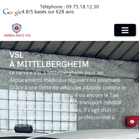
Téléphone :
09.75.18.12.30
4.8/5 basés sur 628 avis
VSL
À MITTELBERGHEIM
Le service VSL à Mittelbergheim pour les
déplacements médicaux réguliers ou ponctuels.
Grâce à une flotte de véhicules adaptés comme le
Taxi VSL, le VSL conventionné ou encore le Taxi
Ambulance, on bénéficie d’un transport médical
fiable et conforme aux normes. Il s’agit d’un
accompagnement humain et professionnel à
chaque étape du transport.