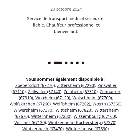
20 octobre 2024
rès
Service de transport médical sérieux et
Po
ice.
fiable. Chauffeur professionnel et
bienveillant.
Nous sommes également disponible à
:
Zoebersdorf (67270)
,
Zittersheim (67290)
,
Zinswiller
(67110)
,
Zellwiller (67140)
,
Zeinheim (67310)
,
Zehnacker
(67310)
,
Wolxheim (67120)
,
Wolschheim (67700)
,
Wolfskirchen (67260)
,
Wolfisheim (67202)
,
Wœrth (67360)
,
Wiwersheim (67370)
,
Wittisheim (67820)
,
Wittersheim
(67670)
,
Witternheim (67230)
,
Wissembourg (67160)
,
Wisches (67130)
,
Wintzenheim-Kochersberg (67370)
,
Wintzenbach (67470)
,
Wintershouse (67590)
,