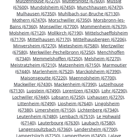
Mutzenhouse (67270)
,
Muttersholtz (67600)
,
Mussig
(67600)
,
Mundolsheim (67450)
,
Munchhausen (67470)
,
Mulhausen (67350)
,
Muhlbach-sur-Bruche (67130)
,
Mothern (67470)
,
Morschwiller (67350)
,
Morsbronn-les-
Bains (67360)
,
Monswiller (67700)
,
Mommenheim (67670)
,
Molsheim (67120)
,
Mollkirch (67190)
,
Mittelschaeffolsheim
(67170)
,
Mittelhausen (67170)
,
Mittelhausbergen (67206)
,
Minversheim (67270)
,
Mietesheim (67580)
,
Mertzwiller
(67580)
,
Merkwiller-Pechelbronn (67250)
,
Menchhoffen
(67340)
,
Memmelshoffen (67250)
,
Melsheim (67270)
,
Meistratzheim (67210)
,
Matzenheim (67150)
,
Marmoutier
(67440)
,
Marlenheim (67520)
,
Marckolsheim (67390)
,
Maisonsgoutte (67220)
,
Maennolsheim (67700)
,
Mackwiller (67430)
,
Mackenheim (67390)
,
Lutzelhouse
(67130)
,
Lupstein (67490)
,
Lorentzen (67430)
,
Lohr (67290)
,
Lochwiller (67440)
,
Lobsann (67250)
,
Lixhausen (67270)
,
Littenheim (67490)
,
Lipsheim (67640)
,
Lingolsheim
(67380)
,
Limersheim (67150)
,
Lichtenberg (67340)
,
Leutenheim (67480)
,
Lembach (67510)
,
Le Hohwald
(67140)
,
Lauterbourg (67630)
,
Laubach (67580)
,
Langensoultzbach (67360)
,
Landersheim (67700)
,
Lampertsloch (67250)
,
Lampertheim (67450)
,
Lalaye