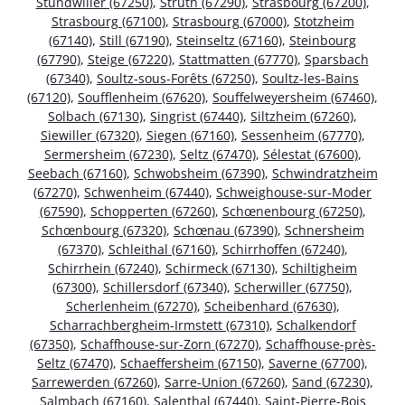
Stundwiller (67250)
,
Struth (67290)
,
Strasbourg (67200)
,
Strasbourg (67100)
,
Strasbourg (67000)
,
Stotzheim
(67140)
,
Still (67190)
,
Steinseltz (67160)
,
Steinbourg
(67790)
,
Steige (67220)
,
Stattmatten (67770)
,
Sparsbach
(67340)
,
Soultz-sous-Forêts (67250)
,
Soultz-les-Bains
(67120)
,
Soufflenheim (67620)
,
Souffelweyersheim (67460)
,
Solbach (67130)
,
Singrist (67440)
,
Siltzheim (67260)
,
Siewiller (67320)
,
Siegen (67160)
,
Sessenheim (67770)
,
Sermersheim (67230)
,
Seltz (67470)
,
Sélestat (67600)
,
Seebach (67160)
,
Schwobsheim (67390)
,
Schwindratzheim
(67270)
,
Schwenheim (67440)
,
Schweighouse-sur-Moder
(67590)
,
Schopperten (67260)
,
Schœnenbourg (67250)
,
Schœnbourg (67320)
,
Schœnau (67390)
,
Schnersheim
(67370)
,
Schleithal (67160)
,
Schirrhoffen (67240)
,
Schirrhein (67240)
,
Schirmeck (67130)
,
Schiltigheim
(67300)
,
Schillersdorf (67340)
,
Scherwiller (67750)
,
Scherlenheim (67270)
,
Scheibenhard (67630)
,
Scharrachbergheim-Irmstett (67310)
,
Schalkendorf
(67350)
,
Schaffhouse-sur-Zorn (67270)
,
Schaffhouse-près-
Seltz (67470)
,
Schaeffersheim (67150)
,
Saverne (67700)
,
Sarrewerden (67260)
,
Sarre-Union (67260)
,
Sand (67230)
,
Salmbach (67160)
,
Salenthal (67440)
,
Saint-Pierre-Bois