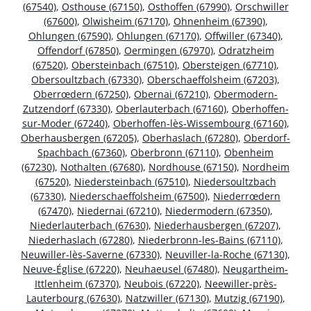
(67540)
,
Osthouse (67150)
,
Osthoffen (67990)
,
Orschwiller
(67600)
,
Olwisheim (67170)
,
Ohnenheim (67390)
,
Ohlungen (67590)
,
Ohlungen (67170)
,
Offwiller (67340)
,
Offendorf (67850)
,
Oermingen (67970)
,
Odratzheim
(67520)
,
Obersteinbach (67510)
,
Obersteigen (67710)
,
Obersoultzbach (67330)
,
Oberschaeffolsheim (67203)
,
Oberrœdern (67250)
,
Obernai (67210)
,
Obermodern-
Zutzendorf (67330)
,
Oberlauterbach (67160)
,
Oberhoffen-
sur-Moder (67240)
,
Oberhoffen-lès-Wissembourg (67160)
,
Oberhausbergen (67205)
,
Oberhaslach (67280)
,
Oberdorf-
Spachbach (67360)
,
Oberbronn (67110)
,
Obenheim
(67230)
,
Nothalten (67680)
,
Nordhouse (67150)
,
Nordheim
(67520)
,
Niedersteinbach (67510)
,
Niedersoultzbach
(67330)
,
Niederschaeffolsheim (67500)
,
Niederrœdern
(67470)
,
Niedernai (67210)
,
Niedermodern (67350)
,
Niederlauterbach (67630)
,
Niederhausbergen (67207)
,
Niederhaslach (67280)
,
Niederbronn-les-Bains (67110)
,
Neuwiller-lès-Saverne (67330)
,
Neuviller-la-Roche (67130)
,
Neuve-Église (67220)
,
Neuhaeusel (67480)
,
Neugartheim-
Ittlenheim (67370)
,
Neubois (67220)
,
Neewiller-près-
Lauterbourg (67630)
,
Natzwiller (67130)
,
Mutzig (67190)
,