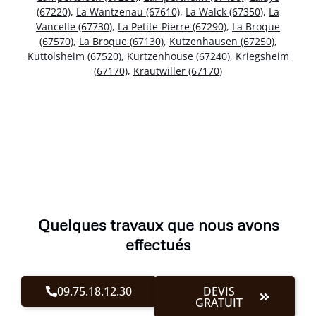
(67220)
,
La Wantzenau (67610)
,
La Walck (67350)
,
La
Vancelle (67730)
,
La Petite-Pierre (67290)
,
La Broque
(67570)
,
La Broque (67130)
,
Kutzenhausen (67250)
,
Kuttolsheim (67520)
,
Kurtzenhouse (67240)
,
Kriegsheim
(67170)
,
Krautwiller (67170)
Quelques travaux que nous avons
effectués
09.75.18.12.30
DEVIS
GRATUIT