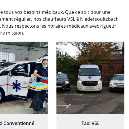
re tous vos besoins médicaux. Que ce soit pour une
tement régulier, nos chauffeurs VSL à Niedersoultzbach
Nous respectons les horaires médicaux avec rigueur.
tre mission.
ud Deschamps
Jérémy Ferrand
0 janvier 2025
8 septembre 2024
tisfait du transport,
Transport ponctuel et
s’est bien déroulé.
personnel très attentionné.
feur à l’écoute et
Très satisfait du service.
patient.
xi Conventionné
Taxi VSL