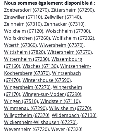
Nous sommes également disponible à
:
Zoebersdorf (67270)
,
Zittersheim (67290)
,
Zinswiller (67110)
,
Zellwiller (67140)
,
Zeinheim (67310)
,
Zehnacker (67310)
,
Wolxheim (67120)
,
Wolschheim (67700)
,
Wolfskirchen (67260)
,
Wolfisheim (67202)
,
Wœrth (67360)
,
Wiwersheim (67370)
,
Wittisheim (67820)
,
Wittersheim (67670)
,
Witternheim (67230)
,
Wissembourg
(67160)
,
Wisches (67130)
,
Wintzenheim-
Kochersberg (67370)
,
Wintzenbach
(67470)
,
Wintershouse (67590)
,
Wingersheim (67270)
,
Wingersheim
(67170)
,
Wingen-sur-Moder (67290)
,
Wingen (67510)
,
Windstein (67110)
,
Wimmenau (67290)
,
Wilwisheim (67270)
,
Willgottheim (67370)
,
Wildersbach (67130)
,
Wickersheim-Wilshausen (67270)
,
Weyersheim (67720)
,
Weyer (67320)
,