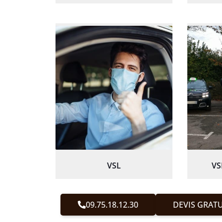
VSL
VS
09.75.18.12.30
DEVIS GRATU