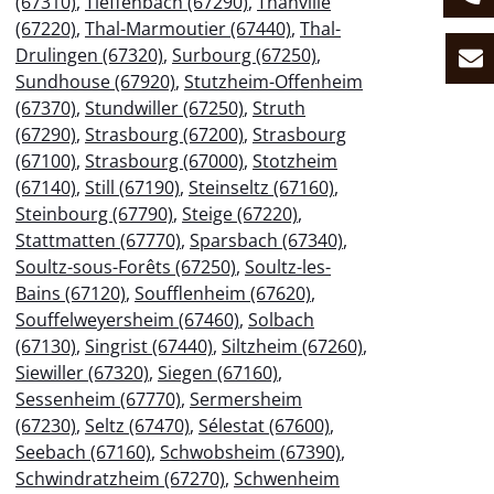
(67310)
,
Tieffenbach (67290)
,
Thanvillé
(67220)
,
Thal-Marmoutier (67440)
,
Thal-
Drulingen (67320)
,
Surbourg (67250)
,
Sundhouse (67920)
,
Stutzheim-Offenheim
(67370)
,
Stundwiller (67250)
,
Struth
(67290)
,
Strasbourg (67200)
,
Strasbourg
(67100)
,
Strasbourg (67000)
,
Stotzheim
(67140)
,
Still (67190)
,
Steinseltz (67160)
,
Steinbourg (67790)
,
Steige (67220)
,
Stattmatten (67770)
,
Sparsbach (67340)
,
Soultz-sous-Forêts (67250)
,
Soultz-les-
Bains (67120)
,
Soufflenheim (67620)
,
Souffelweyersheim (67460)
,
Solbach
(67130)
,
Singrist (67440)
,
Siltzheim (67260)
,
Siewiller (67320)
,
Siegen (67160)
,
Sessenheim (67770)
,
Sermersheim
(67230)
,
Seltz (67470)
,
Sélestat (67600)
,
Seebach (67160)
,
Schwobsheim (67390)
,
Schwindratzheim (67270)
,
Schwenheim