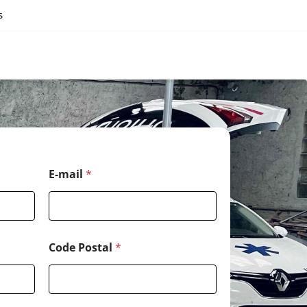
s
E-mail
*
Code Postal
*