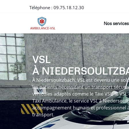
Téléphone :
09.75.18.12.30
Nos services
VSL
À NIEDERSOULTZB
À Niedersoultzbach, VSL est devenu une sol
les patients nécessitant un transport sécuris
véhicules adaptés comme le Taxi VSL, le VSL
Taxi Ambulance, le service VSL à Niedersoultz
accompagnement humain et professionnel à
transport.