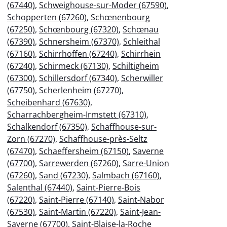
(67440)
,
Schweighouse-sur-Moder (67590)
,
Schopperten (67260)
,
Schœnenbourg
(67250)
,
Schœnbourg (67320)
,
Schœnau
(67390)
,
Schnersheim (67370)
,
Schleithal
(67160)
,
Schirrhoffen (67240)
,
Schirrhein
(67240)
,
Schirmeck (67130)
,
Schiltigheim
(67300)
,
Schillersdorf (67340)
,
Scherwiller
(67750)
,
Scherlenheim (67270)
,
Scheibenhard (67630)
,
Scharrachbergheim-Irmstett (67310)
,
Schalkendorf (67350)
,
Schaffhouse-sur-
Zorn (67270)
,
Schaffhouse-près-Seltz
(67470)
,
Schaeffersheim (67150)
,
Saverne
(67700)
,
Sarrewerden (67260)
,
Sarre-Union
(67260)
,
Sand (67230)
,
Salmbach (67160)
,
Salenthal (67440)
,
Saint-Pierre-Bois
(67220)
,
Saint-Pierre (67140)
,
Saint-Nabor
(67530)
,
Saint-Martin (67220)
,
Saint-Jean-
Saverne (67700)
,
Saint-Blaise-la-Roche