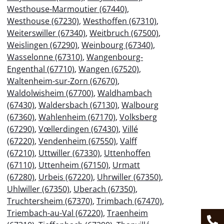
Westhouse-Marmoutier (67440)
,
Westhouse (67230)
,
Westhoffen (67310)
,
Weiterswiller (67340)
,
Weitbruch (67500)
,
Weislingen (67290)
,
Weinbourg (67340)
,
Wasselonne (67310)
,
Wangenbourg-
Engenthal (67710)
,
Wangen (67520)
,
Waltenheim-sur-Zorn (67670)
,
Waldolwisheim (67700)
,
Waldhambach
(67430)
,
Waldersbach (67130)
,
Walbourg
(67360)
,
Wahlenheim (67170)
,
Volksberg
(67290)
,
Vœllerdingen (67430)
,
Villé
(67220)
,
Vendenheim (67550)
,
Valff
(67210)
,
Uttwiller (67330)
,
Uttenhoffen
(67110)
,
Uttenheim (67150)
,
Urmatt
(67280)
,
Urbeis (67220)
,
Uhrwiller (67350)
,
Uhlwiller (67350)
,
Uberach (67350)
,
Truchtersheim (67370)
,
Trimbach (67470)
,
Triembach-au-Val (67220)
,
Traenheim