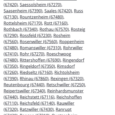
(67420)
,
Saessolsheim (67270)
,
Saasenheim (67390)
,
Saales (67420)
,
Russ
(67130)
,
Rountzenheim (67480)
,
Rottelsheim (67170)
,
Rott (67160)
,
Rothbach (67340)
,
Rothau (67570)
,
Rosteig
(67290)
,
Rossfeld (67230)
,
Rosheim
(67560)
,
Rosenwiller (67560)
,
Roppenheim
(67480)
,
Romanswiller (67310)
,
Rohrwiller
(67410)
,
Rohr (67270)
,
Roeschwoog
(67480)
,
Rittershoffen (67690)
,
Ringendorf
(67350)
,
Ringeldorf (67350)
,
Rimsdorf
(67260)
,
Riedseltz (67160)
,
Richtolsheim
(67390)
,
Rhinau (67860)
,
Rexingen (67320)
,
Reutenbourg (67440)
,
Retschwiller (67250)
,
Reipertswiller (67340)
,
Reinhardsmunster
(67440)
,
Reichstett (67116)
,
Reichshoffen
(67110)
,
Reichsfeld (67140)
,
Rauwiller
(67320)
,
Ratzwiller (67430)
,
Ranrupt