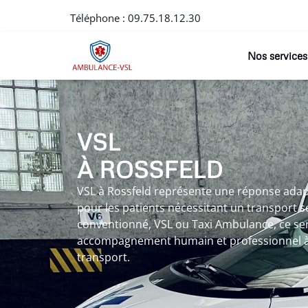
Téléphone :
09.75.18.12.30
Nos services
VSL
À ROSSFELD
VSL à Rossfeld représente une réponse ada
pour les patients nécessitant un transport sé
conventionné, VSL ou Taxi Ambulance, ce servi
accompagnement humain et professionnel à
transport.