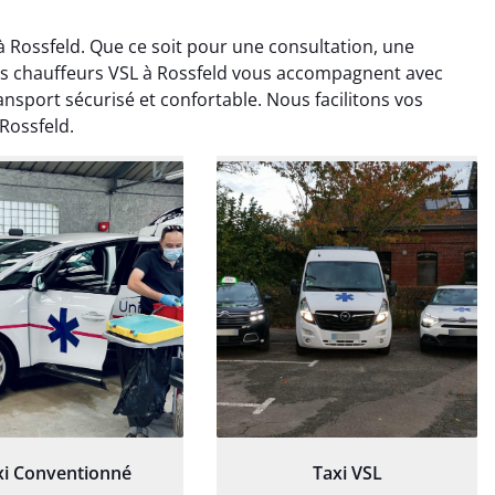
Rossfeld. Que ce soit pour une consultation, une
nos chauffeurs VSL à Rossfeld vous accompagnent avec
nsport sécurisé et confortable. Nous facilitons vos
Rossfeld.
ud Deschamps
Jérémy Ferrand
0 janvier 2025
8 septembre 2024
tisfait du transport,
Transport ponctuel et
s’est bien déroulé.
personnel très attentionné.
feur à l’écoute et
Très satisfait du service.
patient.
xi Conventionné
Taxi VSL