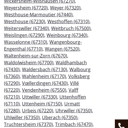
Wickersheim-Wilshausen (67270)
,
Weyersheim (67720)
,
Weyer (67320)
,
Westhouse-Marmoutier (67440)
,
Westhouse (67230)
,
Westhoffen (67310)
,
Weiterswiller (67340)
,
Weitbruch (67500)
,
Weislingen (67290)
,
Weinbourg (67340)
,
Wasselonne (67310)
,
Wangenbourg-
Engenthal (67710)
,
Wangen (67520)
,
Waltenheim-sur-Zorn (67670)
,
Waldolwisheim (67700)
,
Waldhambach
(67430)
,
Waldersbach (67130)
,
Walbourg
(67360)
,
Wahlenheim (67170)
,
Volksberg
(67290)
,
Vœllerdingen (67430)
,
Villé
(67220)
,
Vendenheim (67550)
,
Valff
(67210)
,
Uttwiller (67330)
,
Uttenhoffen
(67110)
,
Uttenheim (67150)
,
Urmatt
(67280)
,
Urbeis (67220)
,
Uhrwiller (67350)
,
Uhlwiller (67350)
,
Uberach (67350)
,
Truchtersheim (67370)
,
Trimbach (67470)
,