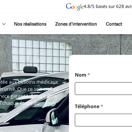
4.8/5 basés sur 628 avi
Nos réalisations
Zones d’intervention
Contact
Nom
*
ptée aux besoins médicaux
curisé. Que ce soit en Taxi
ce garantit. Il s’agit d’un
 chaque étape du
Téléphone
*