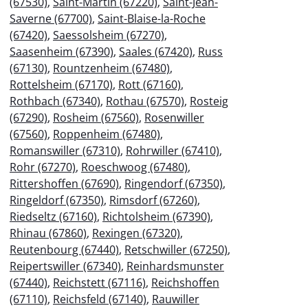
(67530)
,
Saint-Martin (67220)
,
Saint-Jean-
Saverne (67700)
,
Saint-Blaise-la-Roche
(67420)
,
Saessolsheim (67270)
,
Saasenheim (67390)
,
Saales (67420)
,
Russ
(67130)
,
Rountzenheim (67480)
,
Rottelsheim (67170)
,
Rott (67160)
,
Rothbach (67340)
,
Rothau (67570)
,
Rosteig
(67290)
,
Rosheim (67560)
,
Rosenwiller
(67560)
,
Roppenheim (67480)
,
Romanswiller (67310)
,
Rohrwiller (67410)
,
Rohr (67270)
,
Roeschwoog (67480)
,
Rittershoffen (67690)
,
Ringendorf (67350)
,
Ringeldorf (67350)
,
Rimsdorf (67260)
,
Riedseltz (67160)
,
Richtolsheim (67390)
,
Rhinau (67860)
,
Rexingen (67320)
,
Reutenbourg (67440)
,
Retschwiller (67250)
,
Reipertswiller (67340)
,
Reinhardsmunster
(67440)
,
Reichstett (67116)
,
Reichshoffen
(67110)
,
Reichsfeld (67140)
,
Rauwiller