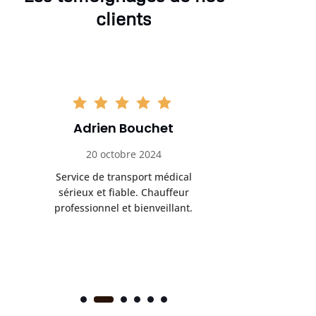
clients
Adrien Bouchet
Maxi
20 octobre 2024
2 nov
Service de transport médical
Ponc
sérieux et fiable. Chauffeur
profess
professionnel et bienveillant.
rendez-
s