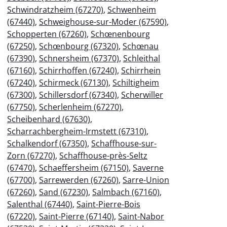
Schwindratzheim (67270)
,
Schwenheim
(67440)
,
Schweighouse-sur-Moder (67590)
,
Schopperten (67260)
,
Schœnenbourg
(67250)
,
Schœnbourg (67320)
,
Schœnau
(67390)
,
Schnersheim (67370)
,
Schleithal
(67160)
,
Schirrhoffen (67240)
,
Schirrhein
(67240)
,
Schirmeck (67130)
,
Schiltigheim
(67300)
,
Schillersdorf (67340)
,
Scherwiller
(67750)
,
Scherlenheim (67270)
,
Scheibenhard (67630)
,
Scharrachbergheim-Irmstett (67310)
,
Schalkendorf (67350)
,
Schaffhouse-sur-
Zorn (67270)
,
Schaffhouse-près-Seltz
(67470)
,
Schaeffersheim (67150)
,
Saverne
(67700)
,
Sarrewerden (67260)
,
Sarre-Union
(67260)
,
Sand (67230)
,
Salmbach (67160)
,
Salenthal (67440)
,
Saint-Pierre-Bois
(67220)
,
Saint-Pierre (67140)
,
Saint-Nabor