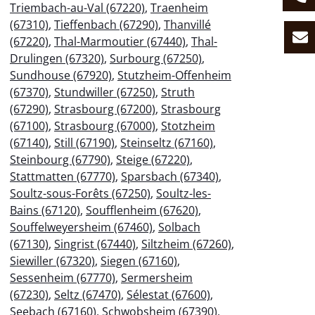
Triembach-au-Val (67220)
,
Traenheim
(67310)
,
Tieffenbach (67290)
,
Thanvillé
(67220)
,
Thal-Marmoutier (67440)
,
Thal-
Drulingen (67320)
,
Surbourg (67250)
,
Sundhouse (67920)
,
Stutzheim-Offenheim
(67370)
,
Stundwiller (67250)
,
Struth
(67290)
,
Strasbourg (67200)
,
Strasbourg
(67100)
,
Strasbourg (67000)
,
Stotzheim
(67140)
,
Still (67190)
,
Steinseltz (67160)
,
Steinbourg (67790)
,
Steige (67220)
,
Stattmatten (67770)
,
Sparsbach (67340)
,
Soultz-sous-Forêts (67250)
,
Soultz-les-
Bains (67120)
,
Soufflenheim (67620)
,
Souffelweyersheim (67460)
,
Solbach
(67130)
,
Singrist (67440)
,
Siltzheim (67260)
,
Siewiller (67320)
,
Siegen (67160)
,
Sessenheim (67770)
,
Sermersheim
(67230)
,
Seltz (67470)
,
Sélestat (67600)
,
Seebach (67160)
,
Schwobsheim (67390)
,