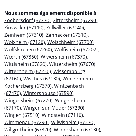
Nous sommes également disponible à
:
Zoebersdorf (67270)
,
Zittersheim (67290)
,
Zinswiller (67110)
,
Zellwiller (67140)
,
Zeinheim (67310)
,
Zehnacker (67310)
,
Wolxheim (67120)
,
Wolschheim (67700)
,
Wolfskirchen (67260)
,
Wolfisheim (67202)
,
Wœrth (67360)
,
Wiwersheim (67370)
,
Wittisheim (67820)
,
Wittersheim (67670)
,
Witternheim (67230)
,
Wissembourg
(67160)
,
Wisches (67130)
,
Wintzenheim-
Kochersberg (67370)
,
Wintzenbach
(67470)
,
Wintershouse (67590)
,
Wingersheim (67270)
,
Wingersheim
(67170)
,
Wingen-sur-Moder (67290)
,
Wingen (67510)
,
Windstein (67110)
,
Wimmenau (67290)
,
Wilwisheim (67270)
,
Willgottheim (67370)
,
Wildersbach (67130)
,